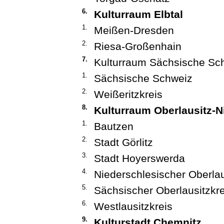
6.
Kulturraum Elbtal
1.
Meißen-Dresden
2.
Riesa-Großenhain
7.
Kulturraum Sächsische Sc
1.
Sächsische Schweiz
2.
Weißeritzkreis
8.
Kulturraum Oberlausitz-N
1.
Bautzen
2.
Stadt Görlitz
3.
Stadt Hoyerswerda
4.
Niederschlesischer Oberlau
5.
Sächsischer Oberlausitzkre
6.
Westlausitzkreis
9.
Kulturstadt Chemnitz