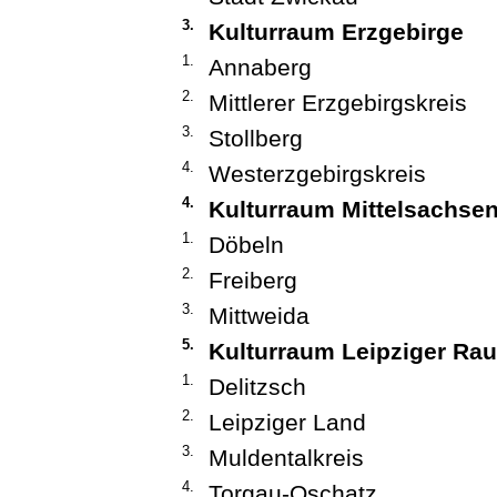
3.
Kulturraum Erzgebirge
1.
Annaberg
2.
Mittlerer Erzgebirgskreis
3.
Stollberg
4.
Westerzgebirgskreis
4.
Kulturraum Mittelsachse
1.
Döbeln
2.
Freiberg
3.
Mittweida
5.
Kulturraum Leipziger Ra
1.
Delitzsch
2.
Leipziger Land
3.
Muldentalkreis
4.
Torgau-Oschatz