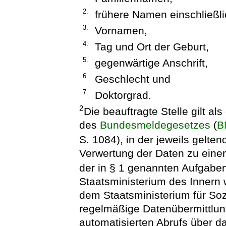
2.
frühere Namen einschließl
3.
Vornamen,
4.
Tag und Ort der Geburt,
5.
gegenwärtige Anschrift,
6.
Geschlecht und
7.
Doktorgrad.
2
Die beauftragte Stelle gilt al
des
Bundesmeldegesetzes
(
B
S. 1084), in der jeweils gelt
Verwertung der Daten zu eine
der in § 1 genannten Aufgaben
Staatsministerium des Innern 
dem Staatsministerium für Soz
regelmäßige Datenübermittlu
automatisierten Abrufs über 