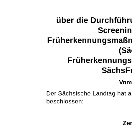
über die Durchfüh
Screenin
Früherkennungsmaßna
(Sä
Früherkennungs
SächsF
Vom 
Der Sächsische Landtag hat a
beschlossen:
Zen