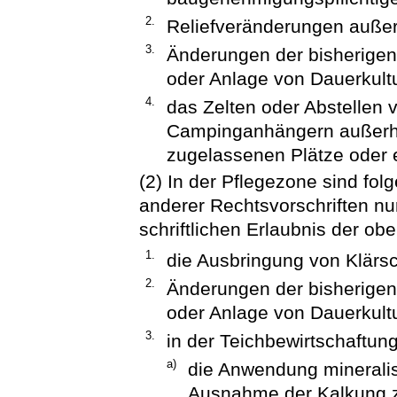
2.
Reliefveränderungen auße
3.
Änderungen der bisherige
oder Anlage von Dauerkultu
4.
das Zelten oder Abstellen
Campinganhängern außerha
zugelassenen Plätze oder 
(2) In der Pflegezone sind f
anderer Rechtsvorschriften nu
schriftlichen Erlaubnis der o
1.
die Ausbringung von Klärs
2.
Änderungen der bisherige
oder Anlage von Dauerkult
3.
in der Teichbewirtschaftun
a)
die Anwendung mineralis
Ausnahme der Kalkung z