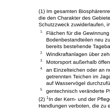
(1) Im gesamten Biosphärenre
die den Charakter des Gebiet
Schutzzweck zuwiderlaufen, 
1.
Flächen für die Gewinnun
Bodenbestandteilen neu zu 
bereits bestehende Tagebau
2.
Windkraftanlagen über zeh
3.
Motorsport außerhalb öffen
4.
an Einzelteichen oder an 
getrennten Teichen im Jagd
auf Wasservögel durchzufü
5.
gentechnisch veränderte P
1
(2)
In der Kern- und der Pfle
Handlungen verboten, die zu 