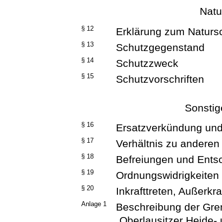
Natu
§ 12
Erklärung zum Naturs
§ 13
Schutzgegenstand
§ 14
Schutzzweck
§ 15
Schutzvorschriften
Sonsti
§ 16
Ersatzverkündung und
§ 17
Verhältnis zu anderen 
§ 18
Befreiungen und Ents
§ 19
Ordnungswidrigkeiten
§ 20
Inkrafttreten, Außerkra
Anlage 1
Beschreibung der Gre
„Oberlausitzer Heide-