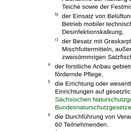
Teiche sowie der Festmis
b)
der Einsatz von Belüftun
Betrieb mobiler technis
Desinfektionskalkung,
c)
der Besatz mit Graskarp
Mischfuttermitteln, auße
zweisömmrigen Satzfisc
4.
der forstliche Anbau gebi
fördernde Pflege,
5.
die Errichtung oder wesent
Einrichtungen auf gesetzli
Sächsischen Naturschutzg
Bundesnaturschutzgesetz
6.
die Durchführung von Vera
60 Teilnehmenden.