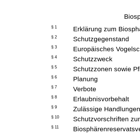
Bios
§ 1
Erklärung zum Biosph
§ 2
Schutzgegenstand
§ 3
Europäisches Vogelsc
§ 4
Schutzzweck
§ 5
Schutzzonen sowie Pf
§ 6
Planung
§ 7
Verbote
§ 8
Erlaubnisvorbehalt
§ 9
Zulässige Handlunge
§ 10
Schutzvorschriften z
§ 11
Biosphärenreservatsve