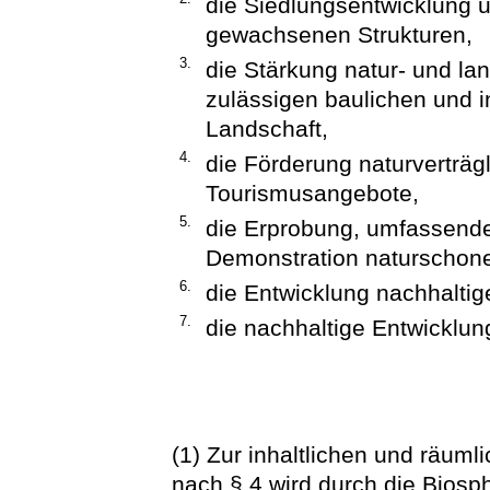
die Siedlungsentwicklung u
gewachsenen Strukturen,
3.
die Stärkung natur- und la
zulässigen baulichen und in
Landschaft,
4.
die Förderung naturverträgl
Tourismusangebote,
5.
die Erprobung, umfassend
Demonstration naturschon
6.
die Entwicklung nachhaltige
7.
die nachhaltige Entwicklun
(1) Zur inhaltlichen und räum
nach § 4 wird durch die Biosp