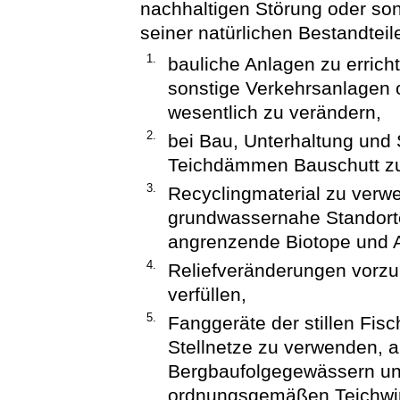
nachhaltigen Störung oder so
seiner natürlichen Bestandtei
1.
bauliche Anlagen zu errich
sonstige Verkehrsanlagen 
wesentlich zu verändern,
2.
bei Bau, Unterhaltung und
Teichdämmen Bauschutt z
3.
Recyclingmaterial zu verwe
grundwassernahe Standorte 
angrenzende Biotope und A
4.
Reliefveränderungen vorz
verfüllen,
5.
Fanggeräte der stillen Fis
Stellnetze zu verwenden, a
Bergbaufolgegewässern un
ordnungsgemäßen Teichwir