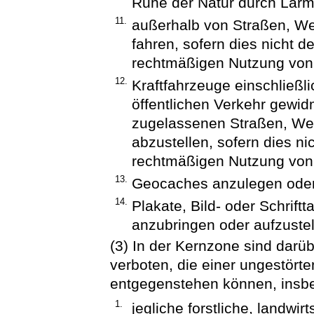
Ruhe der Natur durch Lärm
11.
außerhalb von Straßen, We
fahren, sofern dies nicht d
rechtmäßigen Nutzung von
12.
Kraftfahrzeuge einschließ
öffentlichen Verkehr gewid
zugelassenen Straßen, Weg
abzustellen, sofern dies ni
rechtmäßigen Nutzung von
13.
Geocaches anzulegen oder
14.
Plakate, Bild- oder Schrift
anzubringen oder aufzustel
(3) In der Kernzone sind darü
verboten, die einer ungestör
entgegenstehen können, insb
1.
jegliche forstliche, landwirt