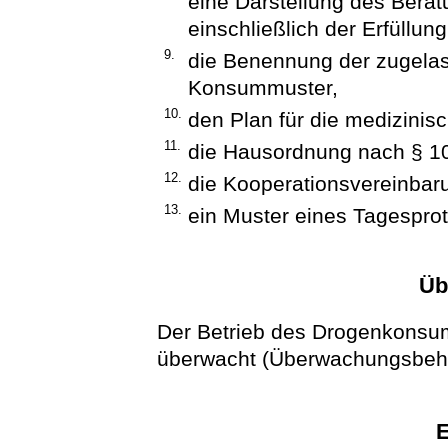
eine Darstellung des Bera
einschließlich der Erfüllu
9.
die Benennung der zugela
Konsummuster,
10.
den Plan für die medizinis
11.
die Hausordnung nach § 1
12.
die Kooperationsvereinbar
13.
ein Muster eines Tagesprot
Üb
Der Betrieb des Drogenkons
überwacht (Überwachungsbeh
E