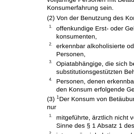
Konsumerfahrung sein.
(2) Von der Benutzung des K
1.
offenkundige Erst- oder G
konsumenten,
2.
erkennbar alkoholisierte od
Personen,
3.
Opiatabhängige, die sich 
substitutionsgestützten B
4.
Personen, denen erkennbar 
den Konsum erfolgende Ges
1
(3)
Der Konsum von Betäubun
nur
1.
mitgeführte, ärztlich nicht
Sinne des § 1 Absatz 1 de
2.