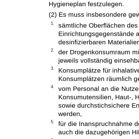
Hygieneplan festzulegen.
(2) Es muss insbesondere gewä
1.
sämtliche Oberflächen de
Einrichtungsgegenstände a
desinfizierbaren Materialie
2.
der Drogenkonsumraum mit 
jeweils vollständig einsehb
3.
Konsumplätze für inhalati
Konsumplätzen räumlich ge
4.
vom Personal an die Nutzer
Konsumutensilien, Haut-, 
sowie durchstichsichere En
werden,
5.
für die Inanspruchnahme de
auch die dazugehörigen Hilf