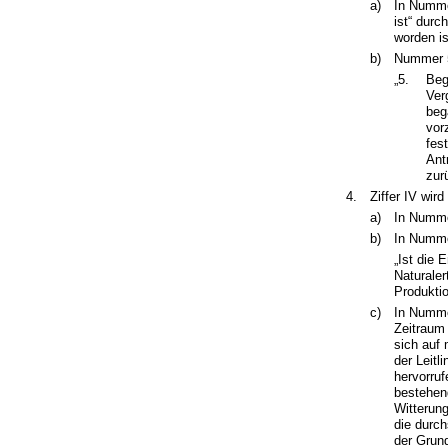
a)
In Numme
ist“ dur
worden is
b)
Nummer 5 
„5.
Beg
Ver
beg
vor
fes
Ant
zur
4.
Ziffer IV wird
a)
In Nummer
b)
In Numme
„Ist die 
Naturaler
Produktio
c)
In Numme
Zeitraum
sich auf
der Leit
hervorru
bestehen
Witterung
die durch
der Grun