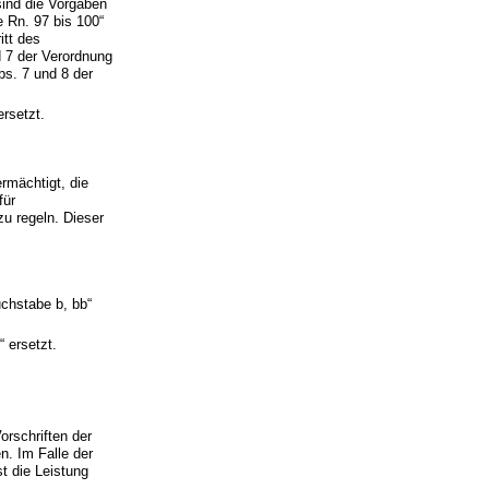
sind die Vorgaben
e Rn. 97 bis 100“
itt des
d 7 der Verordnung
bs. 7 und 8 der
rsetzt.
rmächtigt, die
für
zu regeln. Dieser
chstabe b, bb“
 ersetzt.
orschriften der
. Im Falle der
t die Leistung