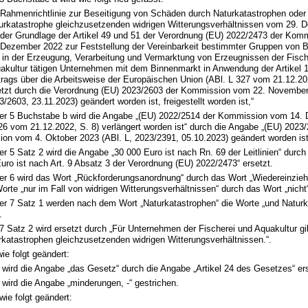
 Rahmenrichtlinie zur Beseitigung von Schäden durch Naturkatastrophen oder 
urkatastrophe gleichzusetzenden widrigen Witterungsverhältnissen vom 29. 
 der Grundlage der Artikel 49 und 51 der Verordnung (EU) 2022/2473 der Ko
 Dezember 2022 zur Feststellung der Vereinbarkeit bestimmter Gruppen von B
 in der Erzeugung, Verarbeitung und Vermarktung von Erzeugnissen der Fisch
akultur tätigen Unternehmen mit dem Binnenmarkt in Anwendung der Artikel 
trags über die Arbeitsweise der Europäischen Union (ABl. L 327 vom 21.12.202
etzt durch die Verordnung (EU) 2023/2603 der Kommission vom 22. November
3/2603, 23.11.2023) geändert worden ist, freigestellt worden ist,“
r 5 Buchstabe b wird die Angabe „(EU) 2022/2514 der Kommission vom 14.
26 vom 21.12.2022, S. 8) verlängert worden ist“ durch die Angabe „(EU) 2023
on vom 4. Oktober 2023 (ABl. L, 2023/2391, 05.10.2023) geändert worden ist“
 5 Satz 2 wird die Angabe „30 000 Euro ist nach Rn. 69 der Leitlinien“ durc
uro ist nach Art. 9 Absatz 3 der Verordnung (EU) 2022/2473“ ersetzt.
r 6 wird das Wort „Rückforderungsanordnung“ durch das Wort „Wiedereinzie
orte „nur im Fall von widrigen Witterungsverhältnissen“ durch das Wort „nicht“
r 7 Satz 1 werden nach dem Wort „Naturkatastrophen“ die Worte „und Naturk
.
Satz 2 wird ersetzt durch „Für Unternehmen der Fischerei und Aquakultur gilt
rkatastrophen gleichzusetzenden widrigen Witterungsverhältnissen.“.
 wie folgt geändert:
 wird die Angabe „das Gesetz“ durch die Angabe „Artikel 24 des Gesetzes“ ers
 wird die Angabe „minderungen, -“ gestrichen.
d wie folgt geändert: