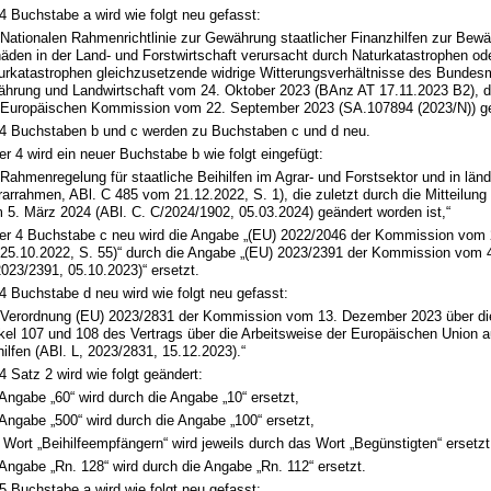
 Buchstabe a wird wie folgt neu gefasst:
 Nationalen Rahmenrichtlinie zur Gewährung staatlicher Finanzhilfen zur Bewä
äden in der Land- und Forstwirtschaft verursacht durch Naturkatastrophen od
urkatastrophen gleichzusetzende widrige Witterungsverhältnisse des Bundesm
ährung und Landwirtschaft vom 24. Oktober 2023 (BAnz AT 17.11.2023 B2), d
 Europäischen Kommission vom 22. September 2023 (SA.107894 (2023/N)) g
 Buchstaben b und c werden zu Buchstaben c und d neu.
 4 wird ein neuer Buchstabe b wie folgt eingefügt:
 Rahmenregelung für staatliche Beihilfen im Agrar- und Forstsektor und in län
rarrahmen, ABl. C 485 vom 21.12.2022, S. 1), die zuletzt durch die Mitteilun
 5. März 2024 (ABl. C. C/2024/1902, 05.03.2024) geändert worden ist,“
r 4 Buchstabe c neu wird die Angabe „(EU) 2022/2046 der Kommission vom 
25.10.2022, S. 55)“ durch die Angabe „(EU) 2023/2391 der Kommission vom 
2023/2391, 05.10.2023)“ ersetzt.
 Buchstabe d neu wird wie folgt neu gefasst:
 Verordnung (EU) 2023/2831 der Kommission vom 13. Dezember 2023 über d
ikel 107 und 108 des Vertrags über die Arbeitsweise der Europäischen Union a
hilfen (ABl. L, 2023/2831, 15.12.2023).“
Satz 2 wird wie folgt geändert:
 Angabe „60“ wird durch die Angabe „10“ ersetzt,
 Angabe „500“ wird durch die Angabe „100“ ersetzt,
 Wort „Beihilfeempfängern“ wird jeweils durch das Wort „Begünstigten“ ersetzt
 Angabe „Rn. 128“ wird durch die Angabe „Rn. 112“ ersetzt.
 Buchstabe a wird wie folgt neu gefasst: