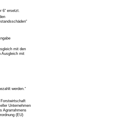
 6“ ersetzt.
den
estandsschäden“
Angabe
usgleich mit den
n Ausgleich mit
ezahlt werden.“
 Forstwirtschaft
zieller Unternehmen
des Agrarrahmens
erordnung (EU)