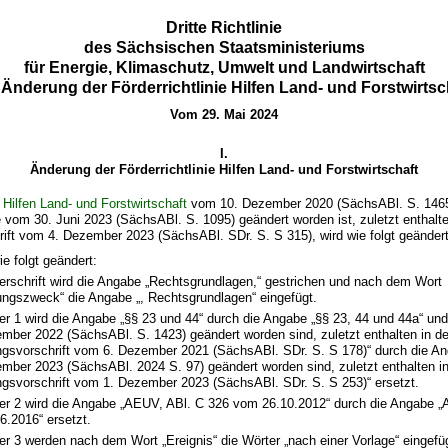
Dritte Richtlinie
des Sächsischen Staatsministeriums
für Energie, Klimaschutz, Umwelt und Landwirtschaft
 Änderung der Förderrichtlinie Hilfen Land- und Forstwirtsc
Vom 29. Mai 2024
I.
Änderung der Förderrichtlinie Hilfen Land- und Forstwirtschaft
e Hilfen Land- und Forstwirtschaft
vom 10. Dezember 2020 (SächsABl. S. 1465)
ie vom 30. Juni 2023 (SächsABl. S. 1095) geändert worden ist, zuletzt enthalte
ift vom 4. Dezember 2023 (SächsABl. SDr. S. S 315), wird wie folgt geändert
wie folgt geändert:
erschrift wird die Angabe „Rechtsgrundlagen,“ gestrichen und nach dem Wort
ngszweck“ die Angabe „, Rechtsgrundlagen“ eingefügt.
r 1 wird die Angabe „§§ 23 und 44“ durch die Angabe „§§ 23, 44 und 44a“ un
mber 2022 (SächsABl. S. 1423) geändert worden sind, zuletzt enthalten in de
ngsvorschrift vom 6. Dezember 2021 (SächsABl. SDr. S. S 178)“ durch die A
mber 2023 (SächsABl. 2024 S. 97) geändert worden sind, zuletzt enthalten in
ngsvorschrift vom 1. Dezember 2023 (SächsABl. SDr. S. S 253)“ ersetzt.
r 2 wird die Angabe „AEUV, ABl. C 326 vom 26.10.2012“ durch die Angabe „
6.2016“ ersetzt.
 3 werden nach dem Wort „Ereignis“ die Wörter „nach einer Vorlage“ eingefü