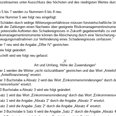
eszeitraumes unter Ausschluss des höchsten und des niedrigsten Wertes durc
5 bis 7 werden zu Nummern 6 bis 8 neu.
ine Nummer 5 wie folgt neu eingefügt:
 Schäden durch widrige Witterungsverhältnisse müssen forstwirtschaftliche U
alt der Zahlungen einen Nachweis über geeignete Risikomanagementinstrume
 potenzielle Auftreten des Schadereignisses in Zukunft gegebenenfalls zu ver
ikomanagementinstrumente können die Absicherung durch eine Versicherung 
beugungsmaßnahmen zur Verhinderung eines Schadereignisses umfassen.“
 7 neu wird die Angabe „Ziffer IV“ gestrichen.
wie folgt geändert:
chrift wird wie folgt neu gefasst:
„V.
Art und Umfang, Höhe der Zuwendungen“
 1 werden die Wörter „nicht rückzahlbarer“ gestrichen und das Wort „Anteilsf
„Anteilfinanzierung“ ersetzt.
r 3 Buchstabe a Absatz 2 wird das Wort „Einkommensminderungen“ durch d
ensverluste“ ersetzt.
 Buchstabe a Absatz 3 wird wie folgt geändert:
Satz 1 wird das Wort „Einkommensminderung“ durch das Wort „Einkommensver
Satz 1 wird die Angabe „Absatz 2“ durch die Angabe „Absatz 3“ ersetzt.
Satz 2 wird die Angabe „Satz 2“ durch die Angabe „Absatz 4“ ersetzt.
r 3 Buchstabe b Satz 6 wird die Angabe „Satz 2“ durch die Angabe „Absatz 4“