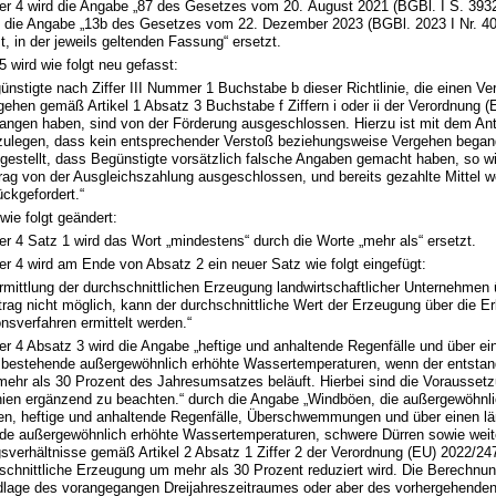
r 4 wird die Angabe „87 des Gesetzes vom 20. August 2021 (BGBl. I S. 393
ch die Angabe „13b des Gesetzes vom 22. Dezember 2023 (BGBl. 2023 I Nr. 40
t, in der jeweils geltenden Fassung“ ersetzt.
wird wie folgt neu gefasst:
ünstigte nach Ziffer III Nummer 1 Buchstabe b dieser Richtlinie, die einen Ve
gehen gemäß Artikel 1 Absatz 3 Buchstabe f Ziffern i oder ii der Verordnung 
angen haben, sind von der Förderung ausgeschlossen. Hierzu ist mit dem Ant
zulegen, dass kein entsprechender Verstoß beziehungsweise Vergehen began
tgestellt, dass Begünstigte vorsätzlich falsche Angaben gemacht haben, so wi
rag von der Ausgleichszahlung ausgeschlossen, und bereits gezahlte Mittel 
ückgefordert.“
 wie folgt geändert:
 4 Satz 1 wird das Wort „mindestens“ durch die Worte „mehr als“ ersetzt.
r 4 wird am Ende von Absatz 2 ein neuer Satz wie folgt eingefügt:
Ermittlung der durchschnittlichen Erzeugung landwirtschaftlicher Unternehmen
trag nicht möglich, kann der durchschnittliche Wert der Erzeugung über die Erl
nsverfahren ermittelt werden.“
r 4 Absatz 3 wird die Angabe „heftige und anhaltende Regenfälle und über ei
 bestehende außergewöhnlich erhöhte Wassertemperaturen, wenn der entsta
 mehr als 30 Prozent des Jahresumsatzes beläuft. Hierbei sind die Vorausset
linien ergänzend zu beachten.“ durch die Angabe „Windböen, die außergewöhnl
fen, heftige und anhaltende Regenfälle, Überschwemmungen und über einen l
de außergewöhnlich erhöhte Wassertemperaturen, schwere Dürren sowie weite
sverhältnisse gemäß Artikel 2 Absatz 1 Ziffer 2 der Verordnung (EU) 2022/24
schnittliche Erzeugung um mehr als 30 Prozent reduziert wird. Die Berechnun
dlage des vorangegangen Dreijahreszeitraumes oder aber des vorhergehende