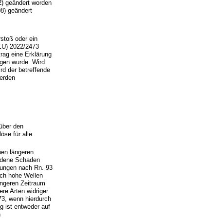
2) geändert worden
8) geändert
rstoß oder ein
(EU) 2022/2473
rag eine Erklärung
gen wurde. Wird
rd der betreffende
werden
 über den
öse für alle
nen längeren
ndene Schaden
zungen nach Rn. 93
ich hohe Wellen
ängeren Zeitraum
re Arten widriger
73, wenn hierdurch
g ist entweder auf
n