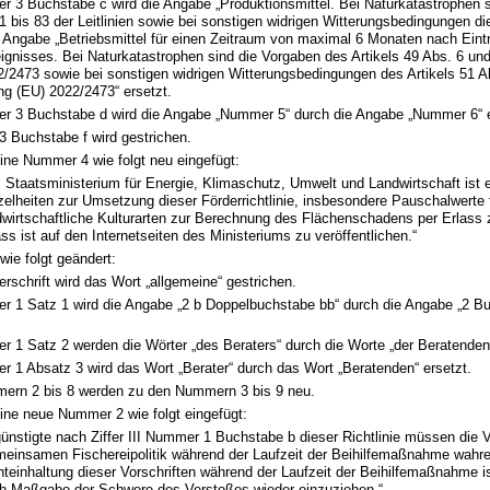
r 3 Buchstabe c wird die Angabe „Produktionsmittel. Bei Naturkatastrophen 
1 bis 83 der Leitlinien sowie bei sonstigen widrigen Witterungsbedingungen di
 Angabe „Betriebsmittel für einen Zeitraum von maximal 6 Monaten nach Eintr
ignisses. Bei Naturkatastrophen sind die Vorgaben des Artikels 49 Abs. 6 un
2/2473 sowie bei sonstigen widrigen Witterungsbedingungen des Artikels 51 A
ng (EU) 2022/2473“ ersetzt.
r 3 Buchstabe d wird die Angabe „Nummer 5“ durch die Angabe „Nummer 6“ e
 Buchstabe f wird gestrichen.
ine Nummer 4 wie folgt neu eingefügt:
 Staatsministerium für Energie, Klimaschutz, Umwelt und Landwirtschaft ist e
zelheiten zur Umsetzung dieser Förderrichtlinie, insbesondere Pauschalwerte 
dwirtschaftliche Kulturarten zur Berechnung des Flächenschadens per Erlass 
ass ist auf den Internetseiten des Ministeriums zu veröffentlichen.“
 wie folgt geändert:
erschrift wird das Wort „allgemeine“ gestrichen.
r 1 Satz 1 wird die Angabe „2 b Doppelbuchstabe bb“ durch die Angabe „2 Bu
 1 Satz 2 werden die Wörter „des Beraters“ durch die Worte „der Beratenden“
r 1 Absatz 3 wird das Wort „Berater“ durch das Wort „Beratenden“ ersetzt.
ern 2 bis 8 werden zu den Nummern 3 bis 9 neu.
ine neue Nummer 2 wie folgt eingefügt:
ünstigte nach Ziffer III Nummer 1 Buchstabe b dieser Richtlinie müssen die V
einsamen Fischereipolitik während der Laufzeit der Beihilfemaßnahme wahren
hteinhaltung dieser Vorschriften während der Laufzeit der Beihilfemaßnahme is
h Maßgabe der Schwere des Verstoßes wieder einzuziehen.“