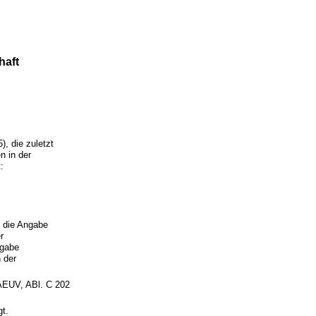
haft
, die zuletzt
n in der
:
d die Angabe
r
ngabe
 der
AEUV, ABl. C 202
gt.