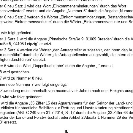
r 6 neu Satz 1 wird das Wort „Einkommensminderungen“ durch das Wort
ensverlusten“ ersetzt und die Angabe „Nummer 5“ durch die Angabe „Nummer
r 6 neu Satz 2 werden die Wörter „Einkommensminderungen, Bestandsschä
gsweise Einkommensverluste“ durch die Wörter „Einkommensverluste und B
d wie folgt geändert:
r 1 Satz 1 wird die Angabe „Pirnaische Straße 9, 01069 Dresden“ durch die 
raße 5, 04105 Leipzig“ ersetzt.
 3 Satz 4 werden die Wörter „den Antragsteller ausgezahlt, der intern den A
en durchführt“ durch die Wörter „die Antragstellenden ausgezahlt, die intern de
ligten durchführen“ ersetzt.
r 6 wird das Wort „Doppelbuchstabe“ durch die Angabe „,“ ersetzt.
 wird gestrichen.
 wird zu Nummer 8 neu.
ine neue Nummer 7 wie folgt eingefügt:
 Zuwendung muss innerhalb von maximal vier Jahren nach dem Ereignis ausg
 wird wie folgt geändert:
 wird die Angabe „35 Ziffer 15 des Agrarrahmens für den Sektor der Land- und
Leitlinien für staatliche Beihilfen zur Rettung und Umstrukturierung nichtfinan
rigkeiten (ABl. C 249 vom 31.7.2014, S. 1)“ durch die Angabe „33 Ziffer 63 
ektor der Land- und Forstwirtschaft oder Artikel 2 Absatz 1 Nummer 29 der V
“ ersetzt.
II.