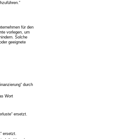
hzuführen.“
nternehmen für den
nte vorlegen, um
hindern. Solche
oder geeignete
inanzierung“ durch
as Wort
luste“ ersetzt.
 ersetzt.