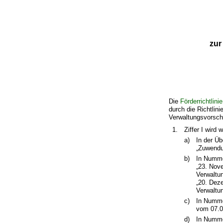
zur
Die
Förderrichtlini
durch die Richtlin
Verwaltungsvorschr
1.
Ziffer I wird 
a)
In der Üb
„Zuwendu
b)
In Numme
„23. Nove
Verwaltu
„20. Deze
Verwaltu
c)
In Numme
vom 07.0
d)
In Nummer