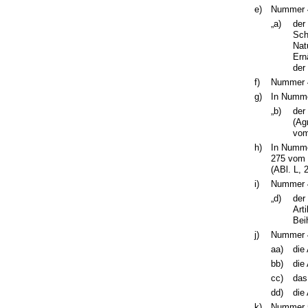
e)
Nummer 4
„a)
der
Sch
Nat
Ern
der
f)
Nummer 4
g)
In Nummer
„b)
der
(Ag
vom
h)
In Numme
275 vom 
(ABl. L, 
i)
Nummer 4
„d)
der
Art
Bei
j)
Nummer 4 
aa)
die
bb)
die
cc)
das
dd)
die
k)
Nummer 5