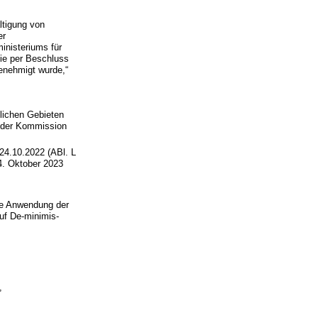
ltigung von
er
inisteriums für
ie per Beschluss
enehmigt wurde,“
dlichen Gebieten
g der Kommission
24.10.2022 (ABl. L
4. Oktober 2023
ie Anwendung der
uf De-minimis-
,