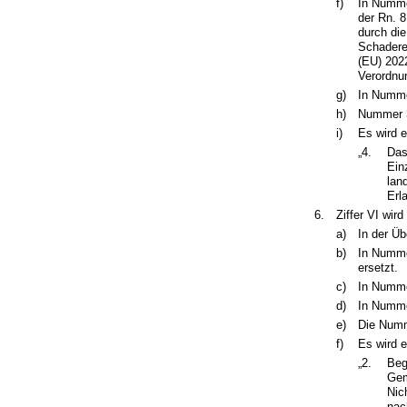
f)
In Numme
der Rn. 8
durch die
Schadere
(EU) 202
Verordnu
g)
In Numme
h)
Nummer 3
i)
Es wird e
„4.
Das
Ein
lan
Erl
6.
Ziffer VI wird
a)
In der Üb
b)
In Numme
ersetzt.
c)
In Nummer
d)
In Numme
e)
Die Numm
f)
Es wird e
„2.
Beg
Gem
Nic
nac