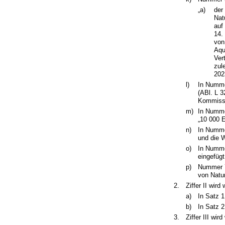
„a)
der
Nat
auf
14.
von
Aqu
Ver
zul
202
l)
In Numme
(ABl. L 3
Kommissi
m)
In Nummer
„10 000 E
n)
In Numme
und die W
o)
In Numme
eingefügt
p)
Nummer 7 
von Natu
2.
Ziffer II wird
a)
In Satz 1
b)
In Satz 2
3.
Ziffer III wir