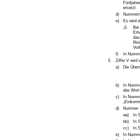
Fünfjahr
ersetzt.
d)
Nummern 
e)
Es wird e
„5.
Bei
Erh
das
Ris
Vor
f)
In Nummer
5.
Ziffer V wird 
a)
Die Übers
b)
In Nummer
das Wort 
c)
In Numme
„Einkomm
d)
Nummer 3
aa)
In 
bb)
In 
cc)
In 
e)
In Numme