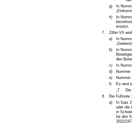
g)
In Numme
„Einkomm
h)
In Numme
beziehun
ersetzt.
7.
Ziffer VII wir
a)
In Numme
„Gerberst
b)
In Nummer
Beteiligt
den Betei
c)
In Numme
d)
Nummer 8
e)
Nummer 7
f)
Es wird e
„7.
Die
8.
Die Fußnote 1
a)
In Satz 2
oder die 
in Schwie
für den S
2022/2473