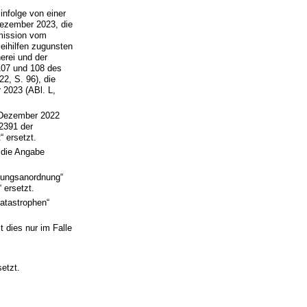
infolge von einer
Dezember 2023, die
mmission vom
eihilfen zugunsten
erei und der
107 und 108 des
2, S. 96), die
 2023 (ABl. L,
 Dezember 2022
/2391 der
 ersetzt.
h die Angabe
hungsanordnung“
 ersetzt.
atastrophen“
 dies nur im Falle
etzt.