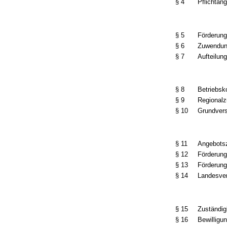
§ 4
Pflichtan
§ 5
Förderung
§ 6
Zuwendun
§ 7
Aufteilung
§ 8
Betriebs
§ 9
Regional
§ 10
Grundver
§ 11
Angebots
§ 12
Förderun
§ 13
Förderung
§ 14
Landesve
§ 15
Zuständig
§ 16
Bewilligu