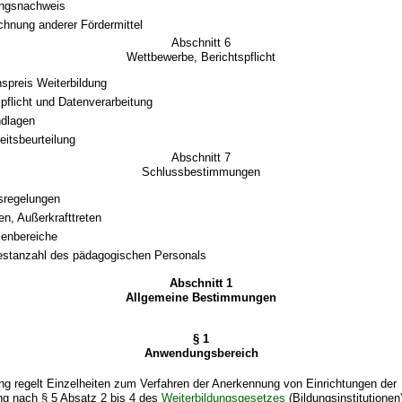
ngsnachweis
chnung anderer Fördermittel
Abschnitt 6
Wettbewerbe, Berichtspflicht
nspreis Weiterbildung
pflicht und Datenverarbeitung
ndlagen
itsbeurteilung
Abschnitt 7
Schlussbestimmungen
sregelungen
ten, Außerkrafttreten
enbereiche
stanzahl des pädagogischen Personals
Abschnitt 1
Allgemeine Bestimmungen
§ 1
Anwendungsbereich
ng regelt Einzelheiten zum Verfahren der Anerkennung von Einrichtungen der
g nach § 5 Absatz 2 bis 4 des
Weiterbildungsgesetzes
(Bildungsinstitutionen