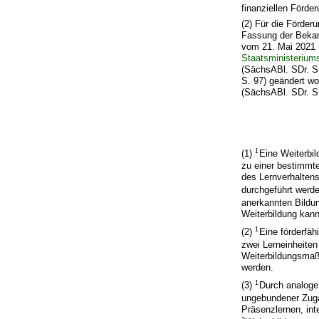
finanziellen Förd
(2) Für die Förder
Fassung der Bekan
vom 21. Mai 2021 
Staatsministerium
(SächsABl. SDr. S
S. 97) geändert wo
(SächsABl. SDr. S
1
(1)
Eine Weiterbil
zu einer bestimmt
des Lernverhalten
durchgeführt werd
anerkannten Bildun
Weiterbildung ka
1
(2)
Eine förderfäh
zwei Lerneinheiten
Weiterbildungsmaß
werden.
1
(3)
Durch analoge 
ungebundener Zug
Präsenzlernen, in