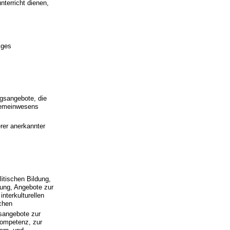
nterricht dienen,
iges
gsangebote, die
 Gemeinwesens
rer anerkannter
itischen Bildung,
dung, Angebote zur
nterkulturellen
chen
sangebote zur
kompetenz, zur