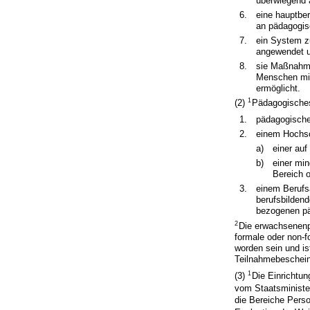
überwiegend a
6.
eine hauptber
an pädagogis
7.
ein System zu
angewendet un
8.
sie Maßnahme
Menschen mit
ermöglicht.
1
(2)
Pädagogisches
1.
pädagogisch
2.
einem Hochs
a)
einer au
b)
einer mi
Bereich 
3.
einem Berufs
berufsbildend
bezogenen pä
2
Die erwachsenenp
formale oder non-
worden sein und is
Teilnahmebeschei
1
(3)
Die Einrichtun
vom Staatsminister
die Bereiche Pers