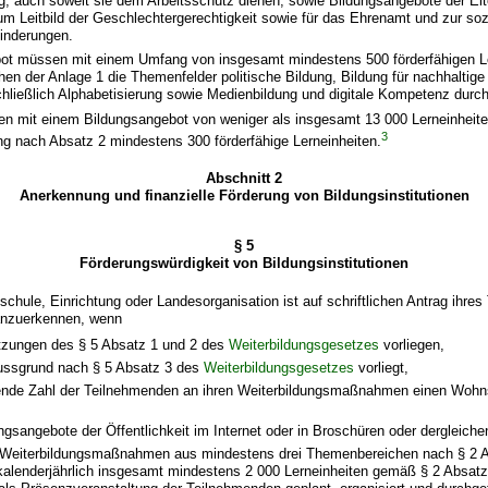
, auch soweit sie dem Arbeitsschutz dienen, sowie Bildungsangebote der Elt
um Leitbild der Geschlechtergerechtigkeit sowie für das Ehrenamt und zur soz
inderungen.
ebot müssen mit einem Umfang von insgesamt mindestens 500 förderfähigen L
n der Anlage 1 die Themenfelder politische Bildung, Bildung für nachhaltige
hließlich Alphabetisierung sowie Medienbildung und digitale Kompetenz durc
gen mit einem Bildungsangebot von weniger als insgesamt 13 000 Lerneinheite
3
g nach Absatz 2 mindestens 300 förderfähige Lerneinheiten.
Abschnitt 2
Anerkennung und finanzielle Förderung von Bildungsinstitutionen
§ 5
Förderungswürdigkeit von Bildungsinstitutionen
schule, Einrichtung oder Landesorganisation ist auf schriftlichen Antrag ihres
anzuerkennen, wenn
tzungen des § 5 Absatz 1 und 2 des
Weiterbildungsgesetzes
vorliegen,
ussgrund nach § 5 Absatz 3 des
Weiterbildungsgesetzes
vorliegt,
ende Zahl der Teilnehmenden an ihren Weiterbildungsmaßnahmen einen Wohns
ungsangebote der Öffentlichkeit im Internet oder in Broschüren oder dergleich
 Weiterbildungsmaßnahmen aus mindestens drei Themenbereichen nach § 2 A
alenderjährlich insgesamt mindestens 2 000 Lerneinheiten gemäß § 2 Absatz