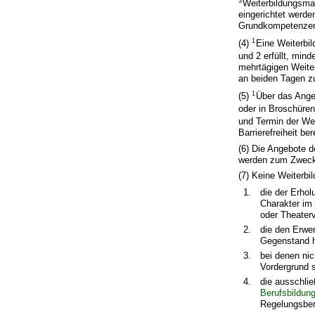
3
Weiterbildungsmaß
eingerichtet werde
Grundkompetenzen,
1
(4)
Eine Weiterbi
und 2 erfüllt, min
mehrtägigen Weite
an beiden Tagen z
1
(5)
Über das Ange
oder in Broschüren
und Termin der We
Barrierefreiheit ber
(6) Die Angebote d
werden zum Zweck d
(7) Keine Weiter
1.
die der Erhol
Charakter im 
oder Theater
2.
die den Erwe
Gegenstand h
3.
bei denen nic
Vordergrund s
4.
die ausschli
Berufsbildun
Regelungsbe