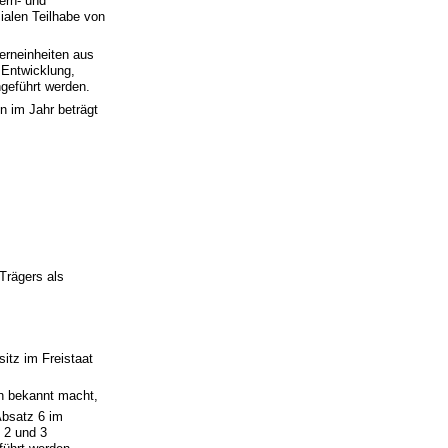
ern- und
ialen Teilhabe von
erneinheiten aus
 Entwicklung,
hgeführt werden.
n im Jahr beträgt
 Trägers als
itz im Freistaat
en bekannt macht,
bsatz 6 im
 2 und 3