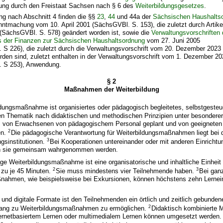
erung durch den Freistaat Sachsen nach § 6 des
Weiterbildungsgesetzes
.
ung nach Abschnitt 4 finden die §§
23
,
44
und 44a der
Sächsischen Haushalts
ntmachung vom 10. April 2001 (SächsGVBl. S. 153), die zuletzt durch Artik
(SächsGVBl. S. 578) geändert worden ist, sowie die
Verwaltungsvorschriften
s der Finanzen zur Sächsischen Haushaltsordnung
vom 27. Juni 2005
. S 226), die zuletzt durch die Verwaltungsvorschrift vom 20. Dezember 202
rden sind, zuletzt enthalten in der Verwaltungsvorschrift vom 1. Dezember 2
. S 253), Anwendung.
§ 2
Maßnahmen der Weiterbildung
dungsmaßnahme ist organisiertes oder pädagogisch begleitetes, selbstgesteu
en Thematik nach didaktischen und methodischen Prinzipien unter besondere
s von Erwachsenen von pädagogischem Personal geplant und von geeignete
2
en.
Die pädagogische Verantwortung für Weiterbildungsmaßnahmen liegt bei 
3
gsinstitutionen.
Bei Kooperationen untereinander oder mit anderen Einrichtu
nn sie gemeinsam wahrgenommen werden.
ige Weiterbildungsmaßnahme ist eine organisatorische und inhaltliche Einhei
2
3
 zu je 45 Minuten.
Sie muss mindestens vier Teilnehmende haben.
Bei gan
nahmen, wie beispielsweise bei Exkursionen, können höchstens zehn Lernei
und digitale Formate ist den Teilnehmenden ein örtlich und zeitlich gebunden
2
ang zu Weiterbildungsmaßnahmen zu ermöglichen.
Didaktisch kombinierte 
ternetbasiertem Lernen oder multimedialem Lernen können umgesetzt werden.