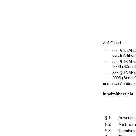
Auf Grund
–
des § 9a Abs
durch Artike
–
des § 16 Abs
2003 (SächsG
–
des § 16 Abs
2003 (SächsG
und nach Anhörung
Inhaltsübersicht
§ 1
Anwendun
§ 2
Maßnahme
§ 3
Grundvers