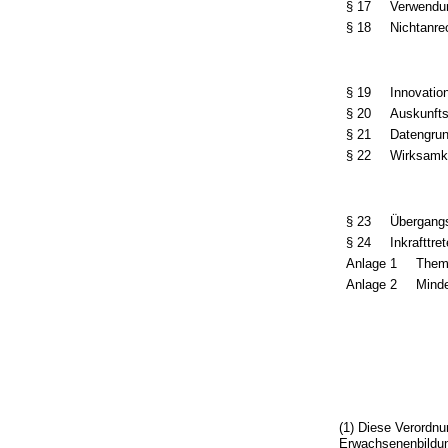
§ 17
Verwendu
§ 18
Nichtanre
§ 19
Innovatio
§ 20
Auskunfts
§ 21
Datengru
§ 22
Wirksamke
§ 23
Übergang
§ 24
Inkrafttre
Anlage 1
Them
Anlage 2
Minde
(1) Diese Verordnu
Erwachsenenbildun