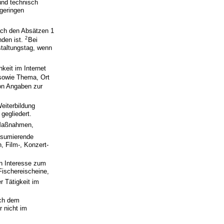
und technisch
 geringen
ach den Absätzen 1
2
nden ist.
Bei
staltungstag, wenn
keit im Internet
 sowie Thema, Ort
ion Angaben zur
Weiterbildung
gegliedert.
Maßnahmen,
onsumierende
, Film-, Konzert-
en Interesse zum
Fischereischeine,
r Tätigkeit im
ach dem
 nicht im