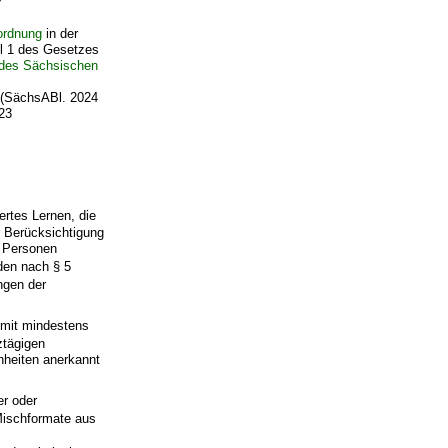
ordnung
in der
el 1 des Gesetzes
 des Sächsischen
3 (SächsABl. 2024
023
ertes Lernen, die
r Berücksichtigung
n Personen
den nach § 5
ngen der
t mit mindestens
ztägigen
nheiten anerkannt
er oder
Mischformate aus