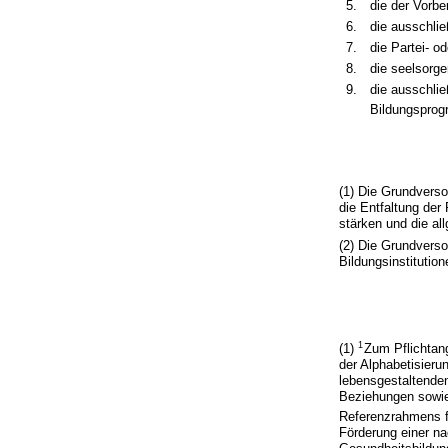
5.
die der Vorbe
6.
die ausschlie
7.
die Partei- 
8.
die seelsorge
9.
die ausschlie
Bildungsprog
(1) Die Grundvers
die Entfaltung der
stärken und die al
(2) Die Grundverso
Bildungsinstitution
1
(1)
Zum Pflichtan
der Alphabetisieru
lebensgestaltenden
Beziehungen sowie
Referenzrahmens f
Förderung einer n