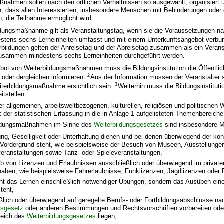
nahmen sollen nach den örtlichen Verhältnissen so ausgewählt, organisiert 
n, dass allen Interessierten, insbesondere Menschen mit Behinderungen oder
 die Teilnahme ermöglicht wird.
ldungsmaßnahme gilt als Veranstaltungstag, wenn sie die Voraussetzungen n
destens sechs Lerneinheiten umfasst und mit einem Unterkunftsangebot verbu
rbildungen gelten der Anreisetag und der Abreisetag zusammen als ein Veran
usammen mindestens sechs Lerneinheiten durchgeführt werden.
bot von Weiterbildungsmaßnahmen muss die Bildungsinstitution die Öffentlich
2
 oder dergleichen informieren.
Aus der Information müssen der Veranstalter
3
iterbildungsmaßnahme ersichtlich sein.
Weiterhin muss die Bildungsinstitut
eitstellen.
er allgemeinen, arbeitsweltbezogenen, kulturellen, religiösen und politischen 
er statistischen Erfassung in die in Anlage 1 aufgelisteten Themenbereiche 
bildungsmaßnahmen im Sinne des
Weiterbildungsgesetzes
sind insbesondere 
ung, Geselligkeit oder Unterhaltung dienen und bei denen überwiegend der k
Vordergrund steht, wie beispielsweise der Besuch von Museen, Ausstellungen
veranstaltungen sowie Tanz- oder Spieleveranstaltungen,
rb von Lizenzen und Erlaubnissen ausschließlich oder überwiegend im privat
aben, wie beispielsweise Fahrerlaubnisse, Funklizenzen, Jagdlizenzen oder 
ht das Lernen einschließlich notwendiger Übungen, sondern das Ausüben eine
teht,
eßlich oder überwiegend auf geregelte Berufs- oder Fortbildungsabschlüsse n
gsgesetz
oder anderen Bestimmungen und Rechtsvorschriften vorbereiten oder
reich des
Weiterbildungsgesetzes
liegen,