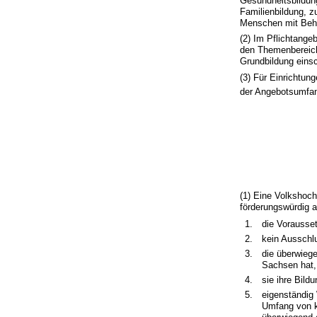
Gesundheitsbildung
Familienbildung, z
Menschen mit Beh
(2) Im Pflichtang
den Themenbereiche
Grundbildung einsc
(3) Für Einrichtun
der Angebotsumfan
(1) Eine Volkshoch
förderungswürdig 
1.
die Vorausse
2.
kein Ausschl
3.
die überwieg
Sachsen hat,
4.
sie ihre Bild
5.
eigenständig
Umfang von k