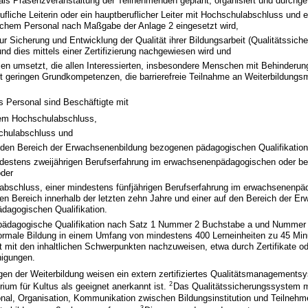
ls Präsenzveranstaltung der Teilnehmenden geplant, organisiert und durchge
ufliche Leiterin oder ein hauptberuflicher Leiter mit Hochschulabschluss und 
chem Personal nach Maßgabe der Anlage 2 eingesetzt wird,
r Sicherung und Entwicklung der Qualität ihrer Bildungsarbeit (Qualitätssic
d dies mittels einer Zertifizierung nachgewiesen wird und
n umsetzt, die allen Interessierten, insbesondere Menschen mit Behinderun
 geringen Grundkompetenzen, die barrierefreie Teilnahme an Weiterbildun
 Personal sind Beschäftigte mit
em Hochschulabschluss,
chulabschluss und
f den Bereich der Erwachsenenbildung bezogenen pädagogischen Qualifikation
ndestens zweijährigen Berufserfahrung im erwachsenenpädagogischen oder be
oder
abschluss, einer mindestens fünfjährigen Berufserfahrung im erwachsenenpä
en Bereich innerhalb der letzten zehn Jahre und einer auf den Bereich der E
dagogischen Qualifikation.
ädagogische Qualifikation nach Satz 1 Nummer 2 Buchstabe a und Nummer 
formale Bildung in einem Umfang von mindestens 400 Lerneinheiten zu 45 Mi
t mit den inhaltlichen Schwerpunkten nachzuweisen, etwa durch Zertifikate o
nigungen.
gen der Weiterbildung weisen ein extern zertifiziertes Qualitätsmanagements
2
ium für Kultus als geeignet anerkannt ist.
Das Qualitätssicherungssystem 
onal, Organisation, Kommunikation zwischen Bildungsinstitution und Teilneh
3