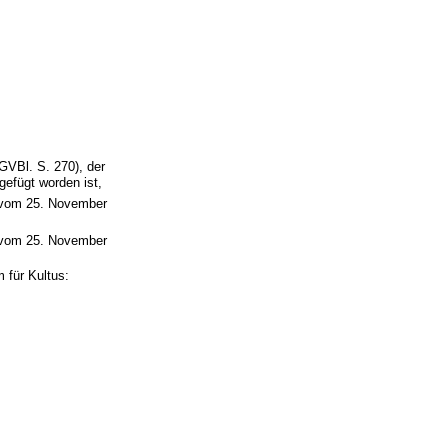
VBl. S. 270), der
efügt worden ist,
vom 25. November
vom 25. November
 für Kultus: