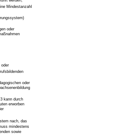
führt werden,
eine Mindestanzahl
herungssystem)
gen oder
gsmaßnahmen
 oder
rufsbildenden
dagogischen oder
rwachsenenbildung
3 kann durch
nuten erworben
der
ystem nach, das
muss mindestens
menden sowie