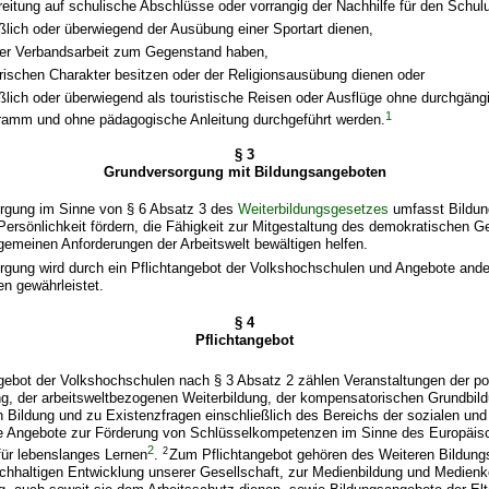
reitung auf schulische Abschlüsse oder vorrangig der Nachhilfe für den Schulu
ßlich oder überwiegend der Ausübung einer Sportart dienen,
oder Verbandsarbeit zum Gegenstand haben,
rischen Charakter besitzen oder der Religionsausübung dienen oder
ßlich oder überwiegend als touristische Reisen oder Ausflüge ohne durchgäng
1
ramm und ohne pädagogische Anleitung durchgeführt werden.
§ 3
Grundversorgung mit Bildungsangeboten
orgung im Sinne von § 6 Absatz 3 des
Weiterbildungsgesetzes
umfasst Bildun
 Persönlichkeit fördern, die Fähigkeit zur Mitgestaltung des demokratischen
lgemeinen Anforderungen der Arbeitswelt bewältigen helfen.
rgung wird durch ein Pflichtangebot der Volkshochschulen und Angebote ande
en gewährleistet.
§ 4
Pflichtangebot
gebot der Volkshochschulen nach § 3 Absatz 2 zählen Veranstaltungen der pol
ng, der arbeitsweltbezogenen Weiterbildung, der kompensatorischen Grundbil
 Bildung und zu Existenzfragen einschließlich des Bereichs der sozialen und i
 Angebote zur Förderung von Schlüsselkompetenzen im Sinne des Europäis
2
2
ür lebenslanges Lernen
.
Zum Pflichtangebot gehören des Weiteren Bildung
achhaltigen Entwicklung unserer Gesellschaft, zur Medienbildung und Medien