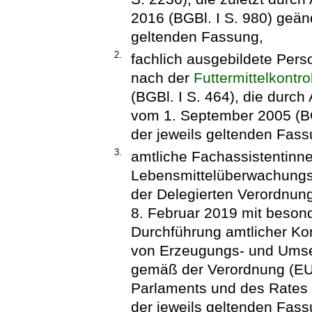
2016 (BGBl. I S. 980) geänd
geltenden Fassung,
2.
fachlich ausgebildete Per
nach der
Futtermittelkontr
(BGBl. I S. 464), die durch
vom 1. September 2005 (BGB
der jeweils geltenden Fass
3.
amtliche Fachassistentinn
Lebensmittelüberwachungs
der Delegierten Verordnu
8. Februar 2019 mit beson
Durchführung amtlicher Ko
von Erzeugungs- und Umse
gemäß der Verordnung (EU
Parlaments und des Rates (
der jeweils geltenden Fass