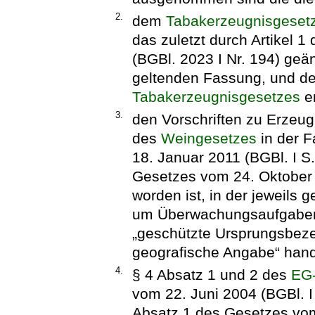
2.
dem
Tabakerzeugnisgeset
das zuletzt durch Artikel 
(BGBl. 2023 I Nr. 194) geän
geltenden Fassung, und de
Tabakerzeugnisgesetzes
e
3.
den Vorschriften zu Erzeu
des
Weingesetzes
in der 
18. Januar 2011 (BGBl. I S.
Gesetzes vom 24. Oktober 
worden ist, in der jeweils 
um Überwachungsaufgaben
„geschützte Ursprungsbeze
geografische Angabe“ hand
4.
§ 4 Absatz 1 und 2 des
EG-
vom 22. Juni 2004 (BGBl. I 
Absatz 1 des Gesetzes vom