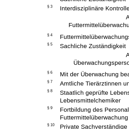
§ 3
Interdisziplinäre Kontroll
A
Futtermittelüberwach
§ 4
Futtermittelüberwachun
§ 5
Sachliche Zuständigkeit
A
Überwachungsperson
§ 6
Mit der Überwachung be
§ 7
Amtliche Tierärztinnen u
§ 8
Staatlich geprüfte Lebe
Lebensmittelchemiker
§ 9
Fortbildung des Personal
Futtermittelüberwachung
§ 10
Private Sachverständige