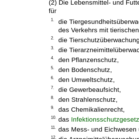
(2) Die Lebensmittel- und Fu
für
1.
die Tiergesundheitsüberwa
des Verkehrs mit tierisch
2.
die Tierschutzüberwachung
3.
die Tierarzneimittelüberwa
4.
den Pflanzenschutz,
5.
den Bodenschutz,
6.
den Umweltschutz,
7.
die Gewerbeaufsicht,
8.
den Strahlenschutz,
9.
das Chemikalienrecht,
10.
das
Infektionsschutzgeset
11.
das Mess- und Eichwesen
12.