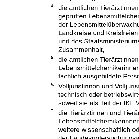
4.
die amtlichen Tierärztinnen
geprüften Lebensmittelche
der Lebensmittelüberwachu
Landkreise und Kreisfreien
und des Staatsministeriums
Zusammenhalt,
5.
die amtlichen Tierärztinnen
Lebensmittelchemikerinne
fachlich ausgebildete Per
6.
Volljuristinnen und Volljuri
technisch oder betriebswir
soweit sie als Teil der IKL 
7.
die Tierärztinnen und Tierä
Lebensmittelchemikerinne
weitere wissenschaftlich o
der Landesuntersuchungsan