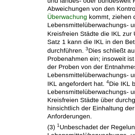
und landes- oder bundesweit P
Abweichungen von den Kontro
Überwachung
kommt, ziehen d
Lebensmittelüberwachungs- un
Kreisfreien Städte die IKL zur
Satz 1 kann die IKL in den Be
3
durchführen.
Dies schließt a
Probenahmen ein; insoweit ist 
der Proben von der Entnahmest
Lebensmittelüberwachungs- un
4
IKL angefordert hat.
Die IKL 
Lebensmittelüberwachungs- un
Kreisfreien Städte über durch
hinsichtlich der Einhaltung de
Anforderungen.
1
(3)
Unbeschadet der Regelunge