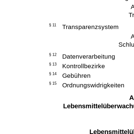
A
T
§ 11
Transparenzsystem
A
Schlu
§ 12
Datenverarbeitung
§ 13
Kontrollbezirke
§ 14
Gebühren
§ 15
Ordnungswidrigkeiten
A
Lebensmittelüberwach
Lebensmittel