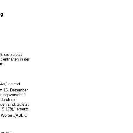
ng
 die zuletzt
 enthalten in der
rt:
4a,“ ersetzt.
vom 16. Dezember
tungsvorschrift
 durch die
en sind, zuletzt
S 178),“ ersetzt.
 Wörter „(ABl. C
tzes vom