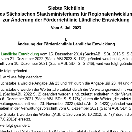
Siebte Richtlinie
es Sächsischen Staatsministeriums für Regionalentwicklu
zur Änderung der Förderrichtlinie Ländliche Entwicklung
Vom 6. Juli 2023
I.
Änderung der Förderrichtlinie Ländliche Entwicklung
ie Ländliche Entwicklung
vom 15. Dezember 2014 (SächsABl. SDr. 2015 S. S 8),
ie vom 21. Dezember 2022 (SächsABl.2023 S. 112) geändert worden ist, zuletzt
ift vom 10. Dezember 2021 (SächsABl. SDr. S. S 246), wird wie folgt geände
wie folgt geändert:
wird wie folgt geändert:
Buchstabe a wird die Angabe „§§ 23 und 44“ durch die Angabe „§§ 23, 44 und 4
Buchstabe c werden die Wörter „die zuletzt durch die Verwaltungsvorschrift 
1 (SächsABl. 2022 S. 2) geändert worden sind, zuletzt enthalten in der Verwal
 6. Dezember 2021 (SächsABl. SDr. S. S 178),“ durch die Wörter „die zuletzt
waltungsvorschrift vom 23. November 2022 (SächsABl. S. 1423) geändert word
halten in der Verwaltungsvorschrift vom 6. Dezember 2021 (SächsABl. SDr. S. 
r 2 Satz 1 werden die Wörter „(ABl. C 326 vom 26.10.2012, S. 47)“ durch die
.6.2016)“ ersetzt.
wie folgt geändert:
Buchstabe f Satz 1 werden die Wörter „das zuletzt durch Artikel 9 des Gese