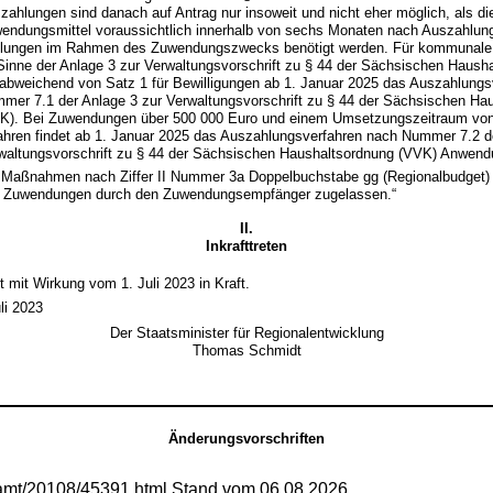
zahlungen sind danach auf Antrag nur insoweit und nicht eher möglich, als di
endungsmittel voraussichtlich innerhalb von sechs Monaten nach Auszahlung f
lungen im Rahmen des Zuwendungszwecks benötigt werden. Für kommunale 
Sinne der Anlage 3 zur Verwaltungsvorschrift zu § 44 der Sächsischen Haush
t abweichend von Satz 1 für Bewilligungen ab 1. Januar 2025 das Auszahlung
mer 7.1 der Anlage 3 zur Verwaltungsvorschrift zu § 44 der Sächsischen Ha
K). Bei Zuwendungen über 500 000 Euro und einem Umsetzungszeitraum von
ahren findet ab 1. Januar 2025 das Auszahlungsverfahren nach Nummer 7.2 d
waltungsvorschrift zu § 44 der Sächsischen Haushaltsordnung (VVK) Anwend
 Maßnahmen nach Ziffer II Nummer 3a Doppelbuchstabe gg (Regionalbudget) 
 Zuwendungen durch den Zuwendungsempfänger zugelassen.“
II.
Inkrafttreten
itt mit Wirkung vom 1. Juli 2023 in Kraft.
li 2023
Der Staatsminister für Regionalentwicklung
Thomas Schmidt
Änderungsvorschriften
samt/20108/45391.html Stand vom 06.08.2026