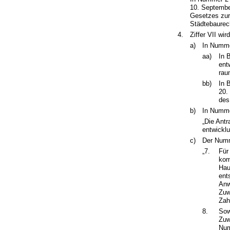
10. September
Gesetzes zur
Städtebaurech
4.
Ziffer VII wir
a)
In Nummer
aa)
In 
ent
rau
bb)
In 
20.
des
b)
In Nummer
„Die Antr
entwicklu
c)
Der Numm
„7.
Für
kom
Hau
ent
Anw
Zuw
Zah
8.
Sow
Zuw
Num