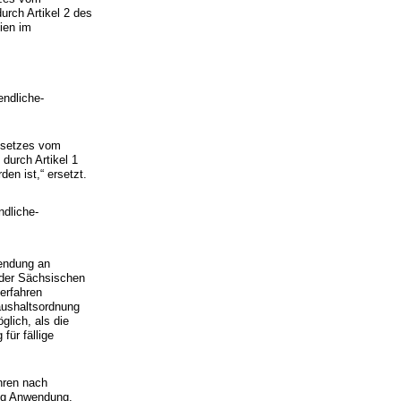
urch Artikel 2 des
ien im
endliche-
Gesetzes vom
 durch Artikel 1
en ist,“ ersetzt.
ndliche-
wendung an
 der Sächsischen
erfahren
aushaltsordnung
lich, als die
ür fällige
hren nach
ng Anwendung.