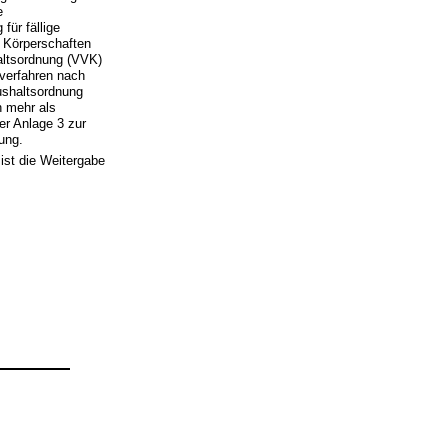
e
ür fällige
Körperschaften
altsordnung (VVK)
sverfahren nach
ushaltsordnung
 mehr als
er Anlage 3 zur
ung.
ist die Weitergabe