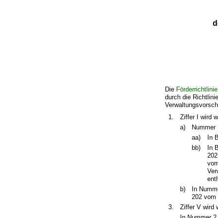
d
Die
Förderrichtlin
durch die Richtlin
Verwaltungsvorschr
1.
Ziffer I wird 
a)
Nummer 1 
aa)
In 
bb)
In 
202
vom
Ver
ent
b)
In Numme
202 vom 7
3.
Ziffer V wird 
In Nummer 2 