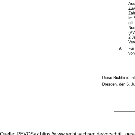
Aus
Zuw
Zah
im 
gil
Num
(VV
2 J
Ver
9.
Für
von
Diese Richtlinie tr
Dresden, den 6. Ju
Quelle: REVOSax https://www.recht.sachsen.de/vorschrift_ge