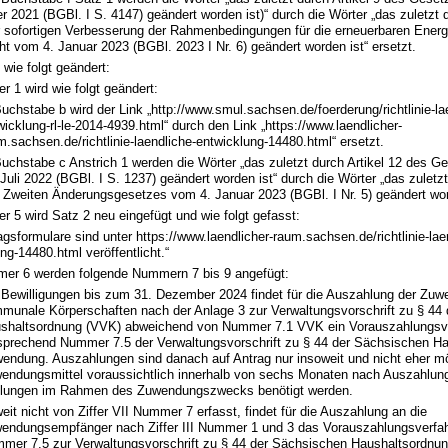
 2021 (BGBl. I S. 4147) geändert worden ist)“ durch die Wörter „das zuletzt d
 sofortigen Verbesserung der Rahmenbedingungen für die erneuerbaren Energ
t vom 4. Januar 2023 (BGBl. 2023 I Nr. 6) geändert worden ist“ ersetzt.
d wie folgt geändert:
 1 wird wie folgt geändert:
Buchstabe b wird der Link „http://www.smul.sachsen.de/foerderung/richtlinie-la
wicklung-rl-le-2014-4939.html“ durch den Link „https://www.laendlicher-
m.sachsen.de/richtlinie-laendliche-entwicklung-14480.html“ ersetzt.
Buchstabe c Anstrich 1 werden die Wörter „das zuletzt durch Artikel 12 des 
 Juli 2022 (BGBl. I S. 1237) geändert worden ist“ durch die Wörter „das zuletzt
 Zweiten Änderungsgesetzes vom 4. Januar 2023 (BGBl. I Nr. 5) geändert word
 5 wird Satz 2 neu eingefügt und wie folgt gefasst:
agsformulare sind unter https://www.laendlicher-raum.sachsen.de/richtlinie-lae
ng-14480.html veröffentlicht.“
er 6 werden folgende Nummern 7 bis 9 angefügt:
 Bewilligungen bis zum 31. Dezember 2024 findet für die Auszahlung der Zu
munale Körperschaften nach der Anlage 3 zur Verwaltungsvorschrift zu § 44
shaltsordnung (VVK) abweichend von Nummer 7.1 VVK ein Vorauszahlungsv
sprechend Nummer 7.5 der Verwaltungsvorschrift zu § 44 der Sächsischen H
endung. Auszahlungen sind danach auf Antrag nur insoweit und nicht eher mög
endungsmittel voraussichtlich innerhalb von sechs Monaten nach Auszahlung f
lungen im Rahmen des Zuwendungszwecks benötigt werden.
eit nicht von Ziffer VII Nummer 7 erfasst, findet für die Auszahlung an die
endungsempfänger nach Ziffer III Nummer 1 und 3 das Vorauszahlungsverfa
mer 7.5 zur Verwaltungsvorschrift zu § 44 der Sächsischen Haushaltsordnu