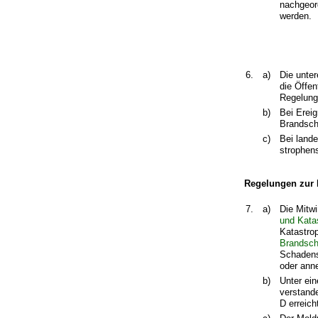
nachgeor
werden.
6.
a)
Die unte
die Öffe
Regelung
b)
Bei Ereig
Brandschu
c)
Bei land
strophens
Regelungen zur 
7.
a)
Die Mitw
und Kata
Katastro
Brandsch
Schadens
oder ann
b)
Unter ei
verstande
D erreich