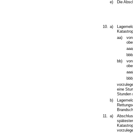
e)
Die Absc
10.
a)
Lagemeld
Katastro
aa)
von
obe
aaa
bbb
bb)
von
obe
aaa
bbb
vorzuleg
eine Stu
Stunden 
b)
Lagemeld
Rettungs
Brandsch
11.
a)
Abschlus
späteste
Katastro
vorzuleg