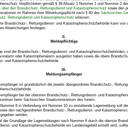
phenschutz Verpflichteten gemäß § 39 Absatz 1 Nummer 1 und Nummer 2 d
 über den Brandschutz, Rettungsdienst und Katastrophenschutz
sowie den pr
anisationen im Rahmen ihrer Mitwirkungspflicht nach § 40 des
Sächsischen Ge
utz, Rettungsdienst und Katastrophenschutz
erlassen.
ste Brandschutz-, Rettungsdienst- und Katastrophenschutzbehörde kann von 
en Abweichungen festlegen.
II.
Meldepflichtige
ge sind die Brandschutz-, Rettungsdienst- und Katastrophenschutzbehörden, 
voralarm oder Katastrophenalarm ausgelöst haben sowie die obere Brandschu
st- und Katastrophenschutzbehörde.
III.
Meldungsempfänger
empfänger ist grundsätzlich die jeweils übergeordnete Brandschutz-, Rettung
phenschutzbehörde.
empfänger bei der obersten Brandschutz-, Rettungsdienst- und Katastrophen
zentrum beim Sächsischen Staatsministerium des Innern.
 Nummer 8 in Verbindung mit Nummer 10 zu erstattende Lagemeldung soll de
sowie den nachgeordneten Brandschutz-, Rettungsdienst- und Katastrophens
 gegeben werden.
uf der Grundlage der Lagemeldungen nach Nummer 8 durch die oberste Brand
ienst- und Katastrophenschutzbehörde ein Landeslagebild erstellt wird, sollt