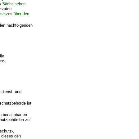
es
Sächsischen
ivaten
setzes über den
den nachfolgenden
die
tz-,
sdienst- und
schutzbehörde ist
n benachbarten
chutzbehörden zur
schutz-,
e dieses den