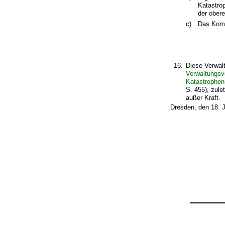
Katastro
der obere
c)
Das Komm
16.
Diese Verwaltu
Verwaltungsv
Katastrophen
S. 455), zule
außer Kraft.
Dresden, den 18. 