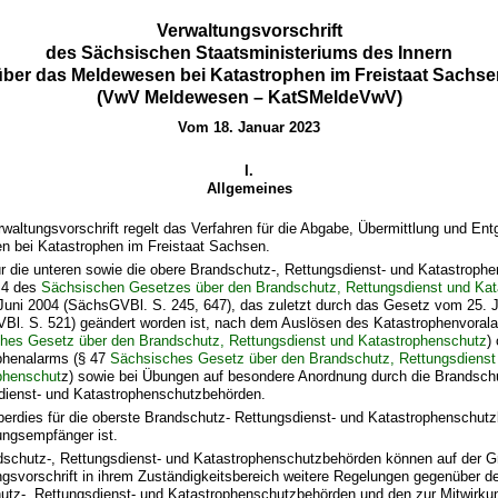
Verwaltungsvorschrift
des Sächsischen Staatsministeriums des Innern
über das Meldewesen bei Katastrophen im Freistaat Sachse
(VwV Meldewesen – KatSMeldeVwV)
Vom 18. Januar 2023
I.
Allgemeines
rwaltungsvorschrift regelt das Verfahren für die Abgabe, Übermittlung und E
n bei Katastrophen im Freistaat Sachsen.
für die unteren sowie die obere Brandschutz-, Rettungsdienst- und Katastrop
 4 des
Sächsischen Gesetzes über den Brandschutz, Rettungsdienst und Ka
Juni 2004 (SächsGVBl. S. 245, 647), das zuletzt durch das Gesetz vom 25. 
Bl. S. 521) geändert worden ist, nach dem Auslösen des Katastrophenvorala
hes Gesetz über den Brandschutz, Rettungsdienst und Katastrophenschutz
)
phenalarms (§ 47
Sächsisches Gesetz über den Brandschutz, Rettungsdienst
phenschut
z) sowie bei Übungen auf besondere Anordnung durch die Brandschu
dienst- und Katastrophenschutzbehörden.
überdies für die oberste Brandschutz- Rettungsdienst- und Katastrophenschut
ungsempfänger ist.
dschutz-, Rettungsdienst- und Katastrophenschutzbehörden können auf der G
ngsvorschrift in ihrem Zuständigkeitsbereich weitere Regelungen gegenüber 
utz-, Rettungsdienst- und Katastrophenschutzbehörden und den zur Mitwirku