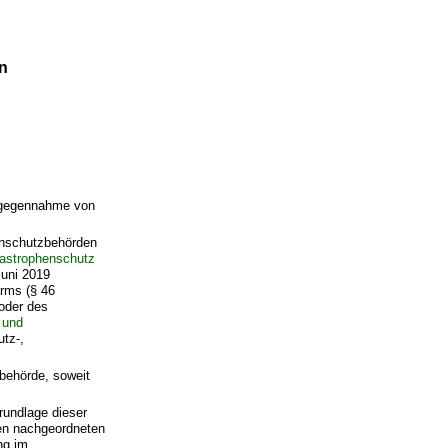
n
ntgegennahme von
henschutzbehörden
tastrophenschutz
Juni 2019
rms (§ 46
 oder des
 und
tz-,
zbehörde, soweit
rundlage dieser
den nachgeordneten
ng im