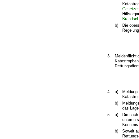
Katastro
Gesetzes
Hilfsorg
Brandsch
b)
Die ober
Regelung
3.
Meldepflichti
Katastrophen
Rettungsdien
4.
a)
Meldungs
Katastro
b)
Meldungs
das Lage
5.
a)
Die nach
unteren 
Kenntnis
b)
Soweit a
Rettungsd