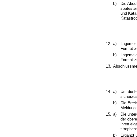
b)
Die Absc
späteste
und Kata
Katastro
12.
a)
Lagemeld
Format zu
b)
Lagemeld
Format zu
13.
Abschlussmel
14.
a)
Um die E
sicherzus
b)
Die Erre
Meldunge
15.
a)
Die unte
der ober
ihren eig
strophen
b)
Ergänzt 