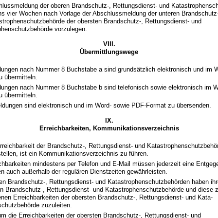
hlussmeldung der oberen Brandschutz-, Rettungsdienst- und Katastrophensch
ns vier Wochen nach Vorlage der Abschlussmeldung der unteren Brandschutz-
strophenschutzbehörde der obersten Brandschutz-, Rettungsdienst- und
phenschutzbehörde vorzulegen.
VIII.
Übermittlungswege
ungen nach Nummer 8 Buchstabe a sind grundsätzlich elektronisch und im 
 übermitteln.
ungen nach Nummer 8 Buchstabe b sind telefonisch sowie elektronisch im 
 übermitteln.
dungen sind elektronisch und im Word- sowie PDF-Format zu übersenden.
IX.
Erreichbarkeiten, Kommunikationsverzeichnis
rreichbarkeit der Brandschutz-, Rettungsdienst- und Katastrophenschutzbehö
tellen, ist ein Kommunikationsverzeichnis zu führen.
ichbarkeiten mindestens per Telefon und
E-Mail
müssen jederzeit eine Entge
n auch außerhalb der regulären Dienstzeiten gewährleisten.
ren Brandschutz-, Rettungsdienst- und Katastrophenschutzbehörden haben ihr
en Brandschutz-, Rettungsdienst- und Katastrophenschutzbehörde und diese
enen Erreichbarkeiten der obersten Brandschutz-, Rettungsdienst- und Kata­
schutzbehörde zuzuleiten.
um die Erreichbarkeiten der obersten Brandschutz-, Rettungsdienst- und