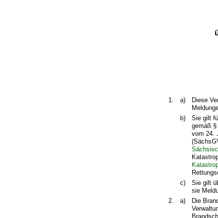
1.
a)
Diese Ve
Meldunge
b)
Sie gilt 
gemäß §
vom 24. 
(SächsGV
Sächsisc
Katastro
Katastro
Rettungs
c)
Sie gilt 
sie Meld
2.
a)
Die Bran
Verwaltu
Brandsch