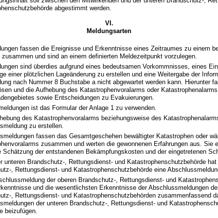
ungsinhalt soll zwischen den Mitwirkenden und der unteren Brandschutz-, Ret
phenschutzbehörde abgestimmt werden.
VI.
Meldungsarten
ungen fassen die Ereignisse und Erkenntnisse eines Zeitraumes zu einem b
t zusammen und sind an einem definierten Meldezeitpunkt vorzulegen.
ungen sind überdies aufgrund eines bedeutsamen Vorkommnisses, eines Ein
lge einer plötzlichen Lageänderung zu erstellen und eine Weitergabe der Infor
ung nach Nummer 8 Buchstabe a nicht abgewartet werden kann. Hierunter fa
ösen und die Aufhebung des Katastrophenvoralarms oder Katastrophenalarms,
dengebietes sowie Entscheidungen zu Evakuierungen.
meldungen ist das Formular der Anlage 1 zu verwenden.
hebung des Katastrophenvoralarms beziehungsweise des Katastrophenalarms
smeldung zu erstellen.
smeldungen fassen das Gesamtgeschehen bewältigter Katastrophen oder wä
phenvoralarms zusammen und werten die gewonnenen Erfahrungen aus. Sie en
ge Schätzung der entstandenen Bekämpfungskosten und der eingetretenen Sc
r unteren Brandschutz-, Rettungsdienst- und Katastrophenschutzbehörde hat
utz-, Rettungsdienst- und Kata­stro­phenschutzbehörde eine Abschlussmeldung
bschlussmeldung der oberen Brandschutz-, Rettungsdienst- und Katastrophen
rkenntnisse und die wesentlichsten Erkenntnisse der Abschlussmeldungen de
utz-, Rettungsdienst- und Katastrophenschutzbehörden zusammenfassend dar
smeldungen der unteren Brandschutz-, Rettungsdienst- und Katastrophensch
e beizufügen.