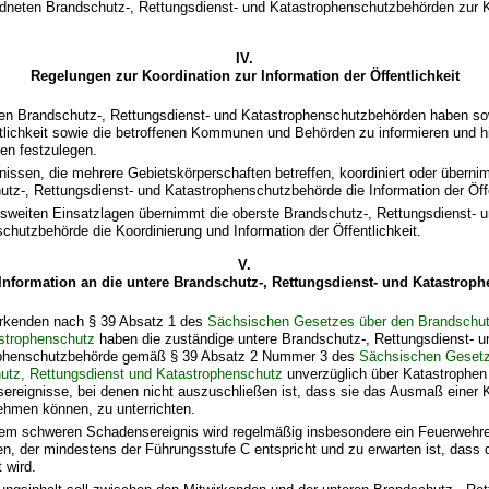
dneten Brandschutz-, Rettungsdienst- und Katastrophenschutzbehörden zur 
IV.
Regelungen zur Koordination zur Information der Öffentlichkeit
ren Brandschutz-, Rettungsdienst- und Katastrophenschutzbehörden haben sowe
ntlichkeit sowie die betroffenen Kommunen und Behörden zu informieren und h
en festzulegen.
nissen, die mehrere Gebietskörperschaften betreffen, koordiniert oder überni
tz-, Rettungsdienst- und Katastrophenschutzbehörde die Information der Öffe
esweiten Einsatzlagen übernimmt die oberste Brandschutz-, Rettungsdienst- u
chutzbehörde die Koordinierung und Information der Öffentlichkeit.
V.
Information an die untere Brandschutz-, Rettungsdienst- und Katastrop
irkenden nach § 39 Absatz 1 des
Sächsischen Gesetzes über den Brandschut
strophenschutz
haben die zuständige untere Brandschutz-, Rettungsdienst- u
phenschutzbehörde gemäß § 39 Absatz 2 Nummer 3 des
Sächsischen Gesetz
utz, Rettungsdienst und Katastrophenschutz
unverzüglich über Katastrophen
ereignisse, bei denen nicht auszuschließen ist, dass sie das Ausmaß einer 
ehmen können, zu unterrichten.
nem schweren Schadensereignis wird regelmäßig insbesondere ein Feuerwehr
n, der mindestens der Führungsstufe C entspricht und zu erwarten ist, dass 
t wird.