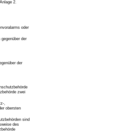
Anlage 2.
nvoralarms oder
n gegenüber der
egenüber der
enschutzbehörde
tzbehörde zwei
z-,
der obersten
utzbehörden sind
sweise des
tzbehörde