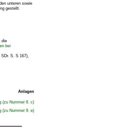
den unteren sowie
g gestellt.
 die
en bei
 SDr. S. S 167),
Anlagen
 (zu Nummer 8. c)
 (zu Nummer 9. e)