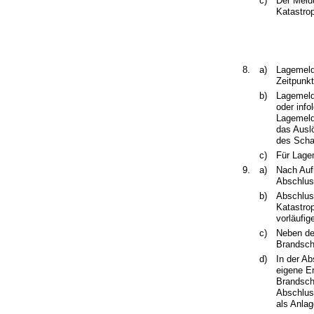
c)
Der Meld
Katastro
8.
a)
Lagemeld
Zeitpunk
b)
Lagemeld
oder info
Lagemeld
das Ausl
des Scha
c)
Für Lage
9.
a)
Nach Auf
Abschlus
b)
Abschlus
Katastro
vorläufi
c)
Neben de
Brandsch
d)
In der A
eigene E
Brandsch
Abschlus
als Anlag