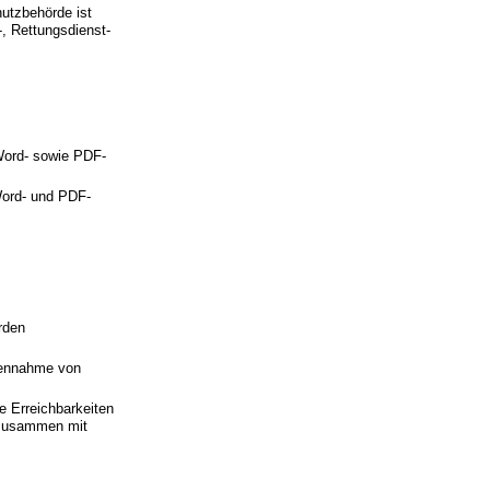
utzbehörde ist
, Rettungsdienst-
Word- sowie PDF-
Word- und PDF-
rden
gennahme von
e Erreichbarkeiten
 zusammen mit