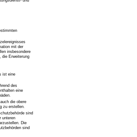
tungsdienst- und
estimmten
zelereignisses
mation mit der
llen insbesondere
 die Erweiterung
 ist eine
hrend des
thalten eine
häden.
 auch die obere
 zu erstellen.
schutzbehörde sind
r unteren
zustellen. Die
utzbehörden sind