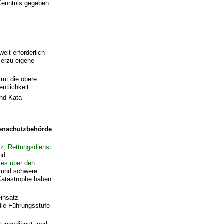
Kenntnis gegeben
it erforderlich
ierzu eigene
mmt die obere
ntlichkeit.
nd Kata­
henschutzbehörde
z, Rettungsdienst
nd
es über den
 und schwere
Katastrophe haben
einsatz
die Führungsstufe