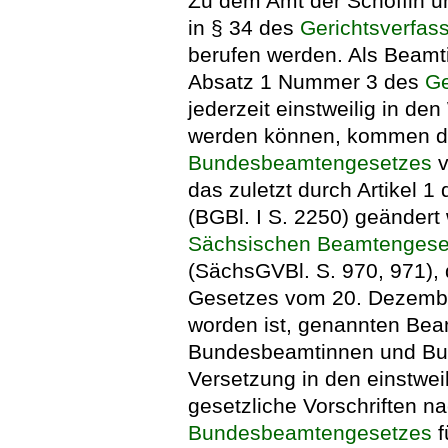
Zu dem Amt der Schöffin un
in § 34 des
Gerichtsverfas
berufen werden. Als Beamt
Absatz 1 Nummer 3 des
Ge
jederzeit einstweilig in de
werden können, kommen die
Bundesbeamtengesetzes
v
das zuletzt durch Artikel 
(BGBl. I S. 2250) geändert 
Sächsischen Beamtengese
(SächsGVBl. S. 970, 971), d
Gesetzes vom 20. Dezembe
worden ist, genannten Bea
Bundesbeamtinnen und Bund
Versetzung in den einstwe
gesetzliche Vorschriften n
Bundesbeamtengesetzes
f