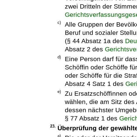
zwei Dritteln der Stimme
Gerichtsverfassungsges
c)
Alle Gruppen der Bevölke
Beruf und sozialer Stel
(§ 44 Absatz 1a des
Deu
Absatz 2 des
Gerichtsv
d)
Eine Person darf für das
Schöffin oder Schöffe fü
oder Schöffe für die St
Absatz 4 Satz 1 des
Ger
e)
Zu Ersatzschöffinnen od
wählen, die am Sitz des 
dessen nächster Umgebu
§ 77 Absatz 1 des
Geric
23.
Überprüfung der gewählt
a)