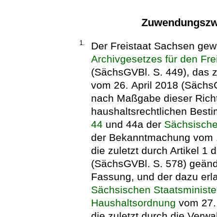
Zuwendungszwe
1.
Der Freistaat Sachsen gew
Archivgesetzes für den Fre
(SächsGVBl. S. 449), das z
vom 26. April 2018 (SächsG
nach Maßgabe dieser Richt
haushaltsrechtlichen Bes
44
und 44a der
Sächsische
der Bekanntmachung vom 10
die zuletzt durch Artikel 
(SächsGVBl. S. 578) geände
Fassung, und der dazu er
Sächsischen Staatsministe
Haushaltsordnung
vom 27. 
die zuletzt durch die Verw