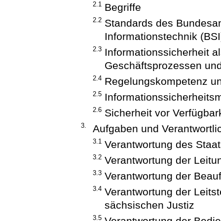
2.1
Begriffe
2.2
Standards des Bundesamt
Informationstechnik (BSI
2.3
Informationssicherheit 
Geschäftsprozessen und
2.4
Regelungskompetenz und
2.5
Informationssicherhei
2.6
Sicherheit vor Verfügbar
3.
Aufgaben und Verantwortli
3.1
Verantwortung des Staat
3.2
Verantwortung der Leit
3.3
Verantwortung der Beauft
3.4
Verantwortung der Leitst
sächsischen Justiz
3.5
Verantwortung der Bedie