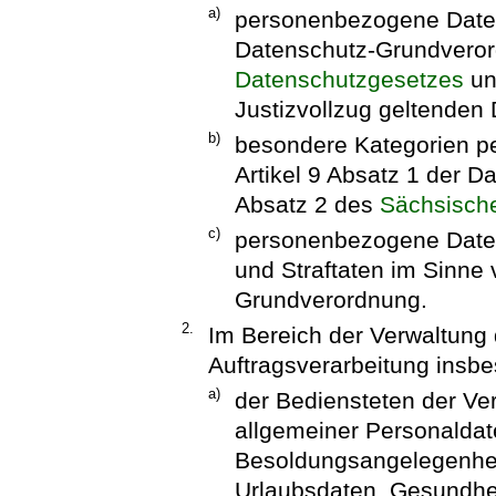
a)
personenbezogene Daten
Datenschutz-Grundveror
Datenschutzgesetzes
un
Justizvollzug geltenden 
b)
besondere Kategorien p
Artikel 9 Absatz 1 der 
Absatz 2 des
Sächsisch
c)
personenbezogene Daten 
und Straftaten im Sinne 
Grundverordnung.
2.
Im Bereich der Verwaltung 
Auftragsverarbeitung ins
a)
der Bediensteten der Ver
allgemeiner Personaldat
Besoldungsangelegenheit
Urlaubsdaten, Gesundhei