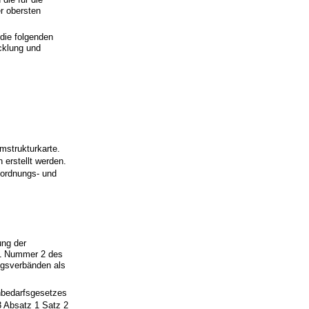
r obersten
 die folgenden
cklung und
mstrukturkarte.
 erstellt werden.
mordnungs- und
ung der
 1 Nummer 2 des
ngsverbänden als
nbedarfsgesetzes
3 Absatz 1 Satz 2