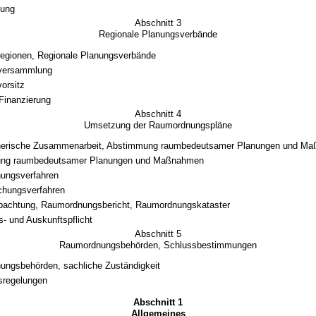
tung
Abschnitt 3
Regionale Planungsverbände
egionen, Regionale Planungsverbände
versammlung
orsitz
 Finanzierung
Abschnitt 4
Umsetzung der Raumordnungspläne
erische Zusammenarbeit, Abstimmung raumbedeutsamer Planungen und M
ung raumbedeutsamer Planungen und Maßnahmen
ungsverfahren
chungsverfahren
achtung, Raumordnungsbericht, Raumordnungskataster
s- und Auskunftspflicht
Abschnitt 5
Raumordnungsbehörden, Schlussbestimmungen
ngsbehörden, sachliche Zuständigkeit
sregelungen
Abschnitt 1
Allgemeines