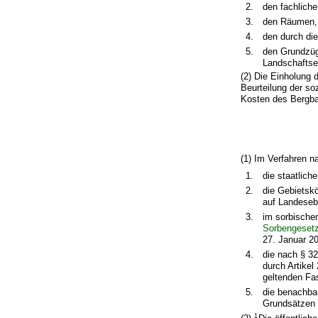
2.
den fachliche
3.
den Räumen, 
4.
den durch di
5.
den Grundzüg
Landschaftse
(2) Die Einholung 
Beurteilung der so
Kosten des Bergb
(1) Im Verfahren 
1.
die staatlich
2.
die Gebietsk
auf Landeseb
3.
im sorbische
Sorbengeset
27. Januar 20
4.
die nach § 3
durch Artikel
geltenden Fa
5.
die benachba
Grundsätzen d
1