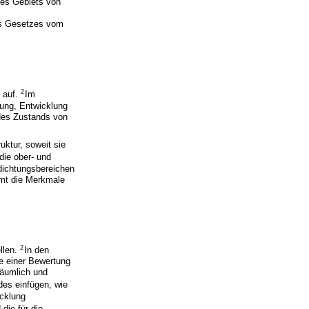
nes Gebiets von
des Gesetzes vom
2
 auf.
Im
nung, Entwicklung
des Zustands von
ktur, soweit sie
die ober- und
dichtungsbereichen
mmt die Merkmale
2
llen.
In den
e einer Bewertung
räumlich und
des einfügen, wie
cklung
die für die