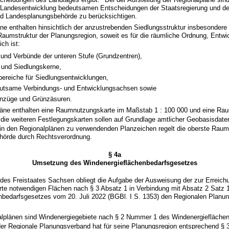
andesentwicklung bedeutsamen Entscheidungen der Staatsregierung und de
 Landesplanungsbehörde zu berücksichtigen.
äne enthalten hinsichtlich der anzustrebenden Siedlungsstruktur insbesondere
aumstruktur der Planungsregion, soweit es für die räumliche Ordnung, Entwi
ich ist:
 und Verbünde der unteren Stufe (Grundzentren),
 und Siedlungskerne,
ereiche für Siedlungsentwicklungen,
eutsame Verbindungs- und Entwicklungsachsen sowie
ünzüge und Grünzäsuren.
läne enthalten eine Raumnutzungskarte im Maßstab 1 : 100 000 und eine Rau
die weiteren Festlegungskarten sollen auf Grundlage amtlicher Geobasisdaten
 in den Regionalplänen zu verwendenden Planzeichen regelt die oberste Rau
hörde durch Rechtsverordnung.
§ 4a
Umsetzung des Windenergieflächenbedarfsgesetzes
 des Freistaates Sachsen obliegt die Aufgabe der Ausweisung der zur Erreich
rte notwendigen Flächen nach § 3 Absatz 1 in Verbindung mit Absatz 2 Satz
nbedarfsgesetzes vom 20. Juli 2022 (BGBl. I S. 1353) den Regionalen Planu
alplänen sind Windenergiegebiete nach § 2 Nummer 1 des Windenergiefläche
er Regionale Planungsverband hat für seine Planungsregion entsprechend § 