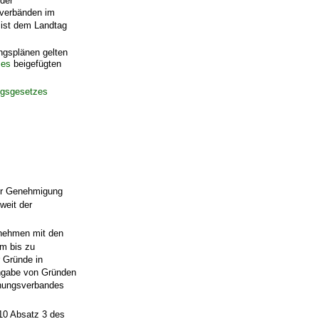
 der
sverbänden im
 ist dem Landtag
ngsplänen gelten
zes
beigefügten
gsgesetzes
er Genehmigung
weit der
enehmen mit den
um bis zu
 Gründe in
 Angabe von Gründen
anungsverbandes
10 Absatz 3 des