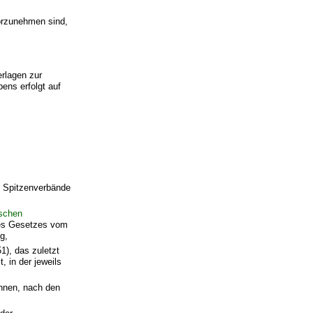
orzunehmen sind,
erlagen zur
ens erfolgt auf
e Spitzenverbände
schen
des Gesetzes vom
g,
), das zuletzt
 in der jeweils
önnen, nach den