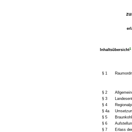
zu
erl
1
Inhaltsübersicht
§ 1
Raumordn
§ 2
Allgemein
§ 3
Landesen
§ 4
Regionalp
§ 4a
Umsetzun
§ 5
Braunkoh
§ 6
Aufstellu
§ 7
Erlass d