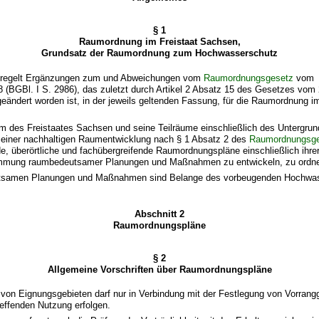
§ 1
Raumordnung im Freistaat Sachsen,
Grundsatz der Raumordnung zum Hochwasserschutz
z regelt Ergänzungen zum und Abweichungen vom
Raumordnungsgesetz
vom
(BGBl. I S. 2986), das zuletzt durch Artikel 2 Absatz 15 des Gesetzes vom 
geändert worden ist, in der jeweils geltenden Fassung, für die Raumordnung im
m des Freistaates Sachsen und seine Teilräume einschließlich des Untergrun
g einer nachhaltigen Raumentwicklung nach § 1 Absatz 2 des
Raumordnungsg
 überörtliche und fachübergreifende Raumordnungspläne einschließlich ihrer
immung raumbedeutsamer Planungen und Maßnahmen zu entwickeln, zu ordne
utsamen Planungen und Maßnahmen sind Belange des vorbeugenden Hochwa
Abschnitt 2
Raumordnungspläne
§ 2
Allgemeine Vorschriften über Raumordnungspläne
 von Eignungsgebieten darf nur in Verbindung mit der Festlegung von Vorrang
effenden Nutzung erfolgen.