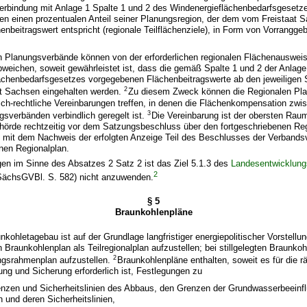
 Verbindung mit Anlage 1 Spalte 1 und 2 des Windenergieflächenbedarfsgesetz
gen einen prozentualen Anteil seiner Planungsregion, der dem vom Freistaat 
enbeitragswert entspricht (regionale Teilflächenziele), in Form von Vorrangge
n Planungsverbände können von der erforderlichen regionalen Flächenauswei
weichen, soweit gewährleistet ist, dass die gemäß Spalte 1 und 2 der Anlage
ächenbedarfsgesetzes vorgegebenen Flächenbeitragswerte ab den jeweiligen S
2
t Sachsen eingehalten werden.
Zu diesem Zweck können die Regionalen Pl
lich-rechtliche Vereinbarungen treffen, in denen die Flächenkompensation zwi
3
sverbänden verbindlich geregelt ist.
Die Vereinbarung ist der obersten Rau
örde rechtzeitig vor dem Satzungsbeschluss über den fortgeschriebenen Reg
t mit dem Nachweis der erfolgten Anzeige Teil des Beschlusses der Verband
nen Regionalplan.
en im Sinne des Absatzes 2 Satz 2 ist das Ziel 5.1.3 des
Landesentwicklung
2
SächsGVBl. S. 582) nicht anzuwenden.
§ 5
Braunkohlenpläne
nkohletagebau ist auf der Grundlage langfristiger energiepolitischer Vorstellu
n Braunkohlenplan als Teilregionalplan aufzustellen; bei stillgelegten Braunko
2
ungsrahmenplan aufzustellen.
Braunkohlenpläne enthalten, soweit es für die r
ng und Sicherung erforderlich ist, Festlegungen zu
nzen und Sicherheitslinien des Abbaus, den Grenzen der Grundwasserbeeinf
 und deren Sicherheitslinien,