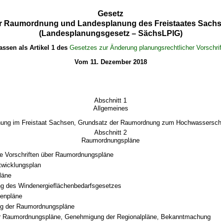
Gesetz
r Raumordnung und Landesplanung des Freistaates Sach
(Landesplanungsgesetz – SächsLPlG)
assen als Artikel 1 des
Gesetzes zur Änderung planungsrechtlicher Vorschri
Vom 11. Dezember 2018
Abschnitt 1
Allgemeines
ung im Freistaat Sachsen, Grundsatz der Raumordnung zum Hochwassersch
Abschnitt 2
Raumordnungspläne
e Vorschriften über Raumordnungspläne
twicklungsplan
läne
g des Windenergieflächenbedarfsgesetzes
lenpläne
ng der Raumordnungspläne
er Raumordnungspläne, Genehmigung der Regionalpläne, Bekanntmachung