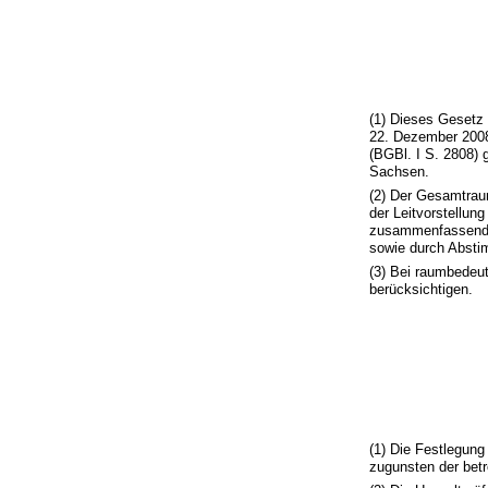
(1) Dieses Geset
22. Dezember 2008 
(BGBl. I S. 2808) 
Sachsen.
(2) Der Gesamtrau
der Leitvorstellun
zusammenfassende,
sowie durch Abst
(3) Bei raumbede
berücksichtigen.
(1) Die Festlegung
zugunsten der betr