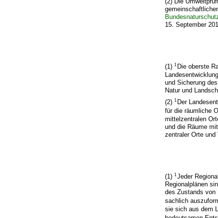
(2) Die Umweltprüf
gemeinschaftliche
Bundesnaturschut
15. September 2017
1
(1)
Die oberste R
Landesentwicklung
und Sicherung des
Natur und Landsch
1
(2)
Der Landesent
für die räumliche 
mittelzentralen O
und die Räume mit
zentraler Orte und
1
(1)
Jeder Regiona
Regionalplänen si
des Zustands von 
sachlich auszufo
sie sich aus dem 
bedeutsamen Ents