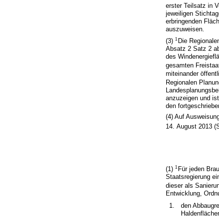
erster Teilsatz in
jeweiligen Stichta
erbringenden Fläch
auszuweisen.
1
(3)
Die Regionale
Absatz 2 Satz 2 ab
des Windenergiefl
gesamten Freistaa
miteinander öffent
Regionalen Planung
Landesplanungsbeh
anzuzeigen und is
den fortgeschriebe
(4) Auf Ausweisung
14. August 2013 (
1
(1)
Für jeden Brau
Staatsregierung ei
dieser als Sanier
Entwicklung, Ordnu
1.
den Abbaugre
Haldenflächen