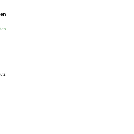
sen
ften
utz