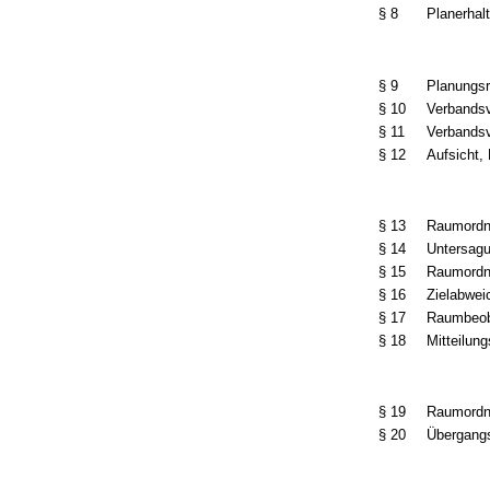
§ 8
Planerhal
§ 9
Planungsr
§ 10
Verbands
§ 11
Verbandsv
§ 12
Aufsicht,
§ 13
Raumordn
§ 14
Untersag
§ 15
Raumordn
§ 16
Zielabwei
§ 17
Raumbeob
§ 18
Mitteilung
§ 19
Raumordnu
§ 20
Übergang