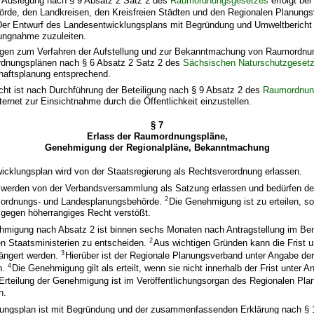
he Auslegung nach § 9 Absatz 2 Satz 2 des
Raumordnungsgesetzes
erfolgt bei
de, den Landkreisen, den Kreisfreien Städten und den Regionalen Planung
Der Entwurf des Landesentwicklungsplans mit Begründung und Umweltbericht
llungnahme zuzuleiten.
gen zum Verfahren der Aufstellung und zur Bekanntmachung von Raumordnu
rdnungsplänen nach § 6 Absatz 2 Satz 2 des
Sächsischen Naturschutzgeset
chaftsplanung entsprechend.
cht ist nach Durchführung der Beteiligung nach § 9 Absatz 2 des
Raumordnun
ternet zur Einsichtnahme durch die Öffentlichkeit einzustellen.
§ 7
Erlass der Raumordnungspläne,
Genehmigung der Regionalpläne, Bekanntmachung
icklungsplan wird von der Staatsregierung als Rechtsverordnung erlassen.
 werden von der Verbandsversammlung als Satzung erlassen und bedürfen d
2
mordnungs- und Landesplanungsbehörde.
Die Genehmigung ist zu erteilen, so
 gegen höherrangiges Recht verstößt.
hmigung nach Absatz 2 ist binnen sechs Monaten nach Antragstellung im B
2
en Staatsministerien zu entscheiden.
Aus wichtigen Gründen kann die Frist 
3
ängert werden.
Hierüber ist der Regionale Planungsverband unter Angabe der
4
n.
Die Genehmigung gilt als erteilt, wenn sie nicht innerhalb der Frist unter
Erteilung der Genehmigung ist im Veröffentlichungsorgan des Regionalen Pl
n.
ngsplan ist mit Begründung und der zusammenfassenden Erklärung nach § 