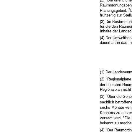
(2)
Die öffentlic
Raumordnungsbehör
2
Planungsgebiet.
frühzeitig zur Ste
(3) Die Bestimmun
für die den Raumo
Inhalte der Lands
(4) Der Umweltberi
dauerhaft in das In
(1) Der Landesentw
1
(2)
Regionalpläne
der obersten Rau
Regionalplan nicht
1
(3)
Über die Gene
sachlich betroffen
sechs Monate verl
Kenntnis zu setze
5
versagt wird.
Die 
bekannt zu mache
1
(4)
Der Raumordnu