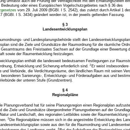
ung umfasst auch die Prüfung der Verträglichkeit mit den Erhaltungszielen ei
r Bedeutung oder eines Europäischen Vogelschutzgebietes nach § 36 des
zgesetzes
vom 29. Juli 2009 (BGBl. I S. 2542), das zuletzt durch Artikel 1 
 (BGBl. I S. 3434) geändert worden ist, in der jeweils geltenden Fassung.
§ 3
Landesentwicklungsplan
aumordnungs- und Landesplanungsbehörde stellt den Landesentwicklungsplan
splan sind die Ziele und Grundsätze der Raumordnung für die räumliche Ord
 Gesamtraums des Freistaates Sachsen auf der Grundlage einer Bewertung 
aft sowie der Raumentwicklung festzulegen.
wicklungsplan enthält die landesweit bedeutsamen Festlegungen zur Raumstru
2
Ordnung, Entwicklung und Sicherung erforderlich sind.
Er weist insbesondere 
rte und Verbünde, die Verdichtungsräume, den ländlichen Raum mit seinen Ver
 besonderen Sanierungs-, Entwicklungs- und Förderaufgaben aus und besti
 Verbünde der unteren Stufe (Grundzentren).
§ 4
Regionalpläne
le Planungsverband hat für seine Planungsregion einen Regionalplan aufzuste
nd die Ziele und Grundsätze übergeordneter Planungsebenen auf der Grundlag
Natur und Landschaft, des regionalen Leitbildes sowie der Raumentwicklung 
3
rmen.
Die Regionalpläne müssen sich in die angestrebte Entwicklung des Lan
Landesentwicklungsplan sowie aus den für die Raumordnung und Landesentwi
4
cheidungen des Landtages ergibt.
Bei der Aufstellung der Regionalpläne sind 