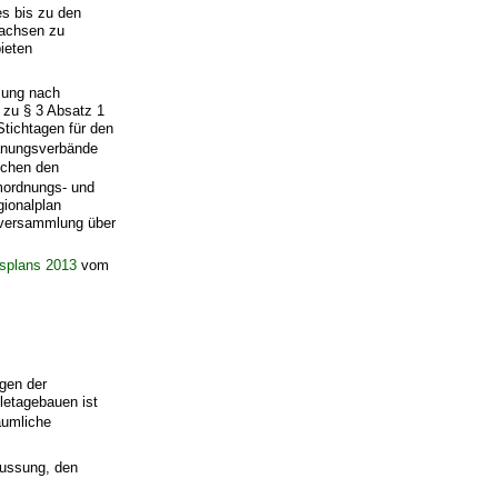
es bis zu den
Sachsen zu
bieten
sung nach
 zu § 3 Absatz 1
tichtagen für den
anungsverbände
schen den
mordnungs- und
ionalplan
sversammlung über
splans 2013
vom
ngen der
hletagebauen ist
äumliche
lussung, den