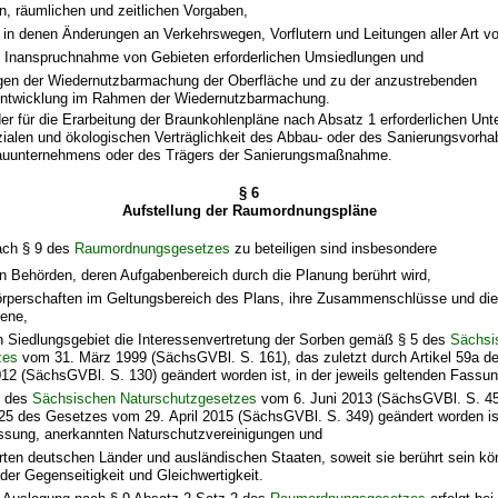
n, räumlichen und zeitlichen Vorgaben,
in denen Änderungen an Verkehrswegen, Vorflutern und Leitungen aller Art v
e Inanspruchnahme von Gebieten erforderlichen Umsiedlungen und
en der Wiedernutzbarmachung der Oberfläche und zu der anzustrebenden
ntwicklung im Rahmen der Wiedernutzbarmachung.
der für die Erarbeitung der Braunkohlenpläne nach Absatz 1 erforderlichen Unt
zialen und ökologischen Verträglichkeit des Abbau- oder des Sanierungsvorhab
auunternehmens oder des Trägers der Sanierungsmaßnahme.
§ 6
Aufstellung der Raumordnungspläne
nach § 9 des
Raumordnungsgesetzes
zu beteiligen sind insbesondere
en Behörden, deren Aufgabenbereich durch die Planung berührt wird,
örperschaften im Geltungsbereich des Plans, ihre Zusammenschlüsse und di
ene,
n Siedlungsgebiet die Interessenvertretung der Sorben gemäß § 5 des
Sächsi
zes
vom 31. März 1999 (SächsGVBl. S. 161), das zuletzt durch Artikel 59a 
12 (SächsGVBl. S. 130) geändert worden ist, in der jeweils geltenden Fassun
2 des
Sächsischen Naturschutzgesetzes
vom 6. Juni 2013 (SächsGVBl. S. 451
 25 des Gesetzes vom 29. April 2015 (SächsGVBl. S. 349) geändert worden ist,
ssung, anerkannten Naturschutzvereinigungen und
rten deutschen Länder und ausländischen Staaten, soweit sie berührt sein k
er Gegenseitigkeit und Gleichwertigkeit.