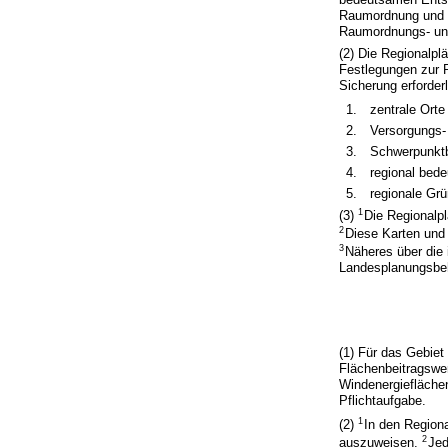
Raumordnung und L
Raumordnungs- und
(2) Die Regionalpl
Festlegungen zur R
Sicherung erforderl
1.
zentrale Orte
2.
Versorgungs-
3.
Schwerpunktb
4.
regional bed
5.
regionale Gr
1
(3)
Die Regionalp
2
Diese Karten und 
3
Näheres über die
Landesplanungsbe
(1) Für das Gebiet
Flächenbeitragswe
Windenergiefläche
Pflichtaufgabe.
1
(2)
In den Region
2
auszuweisen.
Jed