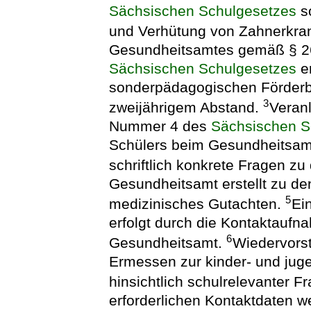
Sächsischen Schulgesetzes
s
und Verhütung von Zahnerkr
Gesundheitsamtes gemäß § 2
Sächsischen Schulgesetzes
er
sonderpädagogischen Förderbe
3
zweijährigem Abstand.
Veran
Nummer 4 des
Sächsischen S
Schülers beim Gesundheitsam
schriftlich konkrete Fragen z
Gesundheitsamt erstellt zu de
5
medizinisches Gutachten.
Ei
erfolgt durch die Kontaktaufn
6
Gesundheitsamt.
Wiedervorst
Ermessen zur kinder- und juge
hinsichtlich schulrelevanter F
erforderlichen Kontaktdaten 