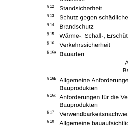
§ 12
Standsicherheit
§ 13
Schutz gegen schädliche
§ 14
Brandschutz
§ 15
Wärme-, Schall-, Erschü
§ 16
Verkehrssicherheit
§ 16a
Bauarten
A
B
§ 16b
Allgemeine Anforderunge
Bauprodukten
§ 16c
Anforderungen für die 
Bauprodukten
§ 17
Verwendbarkeitsnachwei
§ 18
Allgemeine bauaufsichtl