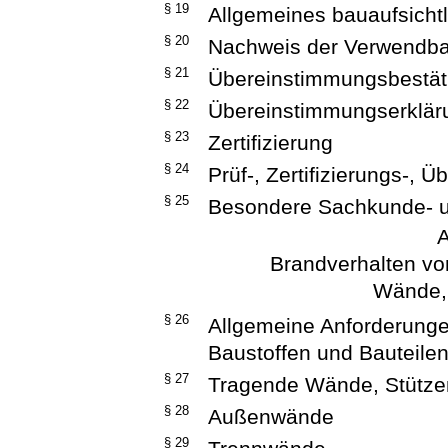
§ 19
Allgemeines bauaufsicht
§ 20
Nachweis der Verwendbar
§ 21
Übereinstimmungsbestät
§ 22
Übereinstimmungserkläru
§ 23
Zertifizierung
§ 24
Prüf-, Zertifizierungs-, 
§ 25
Besondere Sachkunde- u
A
Brandverhalten vo
Wände,
§ 26
Allgemeine Anforderunge
Baustoffen und Bauteile
§ 27
Tragende Wände, Stütze
§ 28
Außenwände
§ 29