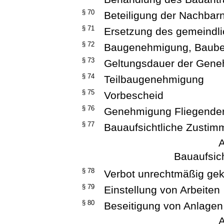
§ 70
Beteiligung der Nachbarn
§ 71
Ersetzung des gemeindl
§ 72
Baugenehmigung, Baube
§ 73
Geltungsdauer der Gen
§ 74
Teilbaugenehmigung
§ 75
Vorbescheid
§ 76
Genehmigung Fliegende
§ 77
Bauaufsichtliche Zusti
A
Bauaufsic
§ 78
Verbot unrechtmäßig ge
§ 79
Einstellung von Arbeiten
§ 80
Beseitigung von Anlage
A