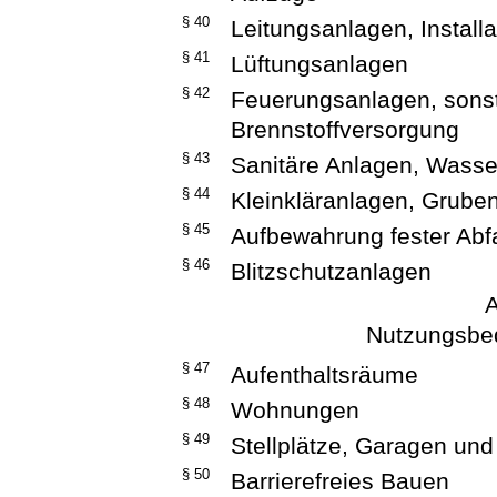
§ 40
Leitungsanlagen, Install
§ 41
Lüftungsanlagen
§ 42
Feuerungsanlagen, sons
Brennstoffversorgung
§ 43
Sanitäre Anlagen, Wasse
§ 44
Kleinkläranlagen, Grube
§ 45
Aufbewahrung fester Abfa
§ 46
Blitzschutzanlagen
A
Nutzungsbed
§ 47
Aufenthaltsräume
§ 48
Wohnungen
§ 49
Stellplätze, Garagen und 
§ 50
Barrierefreies Bauen