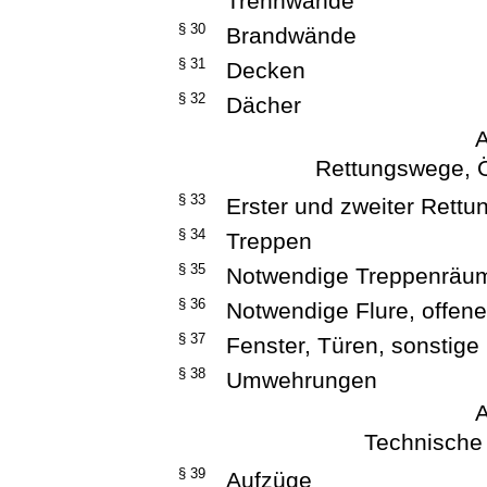
Trennwände
§ 30
Brandwände
§ 31
Decken
§ 32
Dächer
A
Rettungswege, 
§ 33
Erster und zweiter Rett
§ 34
Treppen
§ 35
Notwendige Treppenräu
§ 36
Notwendige Flure, offen
§ 37
Fenster, Türen, sonstige
§ 38
Umwehrungen
A
Technische
§ 39
Aufzüge