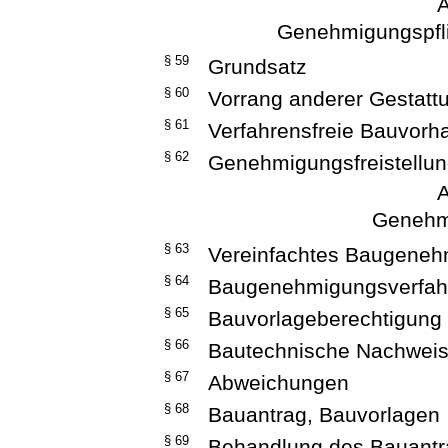
A
Genehmigungspfli
§ 59
Grundsatz
§ 60
Vorrang anderer Gestatt
§ 61
Verfahrensfreie Bauvorh
§ 62
Genehmigungsfreistellu
A
Genehm
§ 63
Vereinfachtes Baugeneh
§ 64
Baugenehmigungsverfah
§ 65
Bauvorlageberechtigung
§ 66
Bautechnische Nachwei
§ 67
Abweichungen
§ 68
Bauantrag, Bauvorlagen
§ 69
Behandlung des Bauantr