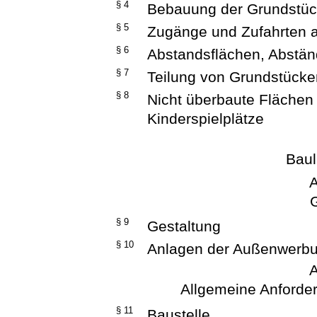
§ 4
Bebauung der Grundstü
§ 5
Zugänge und Zufahrten 
§ 6
Abstandsflächen, Abstä
§ 7
Teilung von Grundstücke
§ 8
Nicht überbaute Flächen
Kinderspielplätze
Baul
A
§ 9
Gestaltung
§ 10
Anlagen der Außenwerb
A
Allgemeine Anforde
§ 11
Baustelle