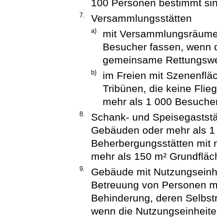
100 Personen bestimmt sin
7.
Versammlungsstätten
a)
mit Versammlungsräumen
Besucher fassen, wenn
gemeinsame Rettungsw
b)
im Freien mit Szenenflä
Tribünen, die keine Fli
mehr als 1 000 Besucher
8.
Schank- und Speisegaststät
Gebäuden oder mehr als 1 
Beherbergungsstätten mit m
mehr als 150 m² Grundfläc
9.
Gebäude mit Nutzungseinh
Betreuung von Personen mit
Behinderung, deren Selbstr
wenn die Nutzungseinheit