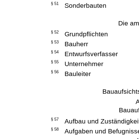
§ 51
Sonderbauten
Die am
§ 52
Grundpflichten
§ 53
Bauherr
§ 54
Entwurfsverfasser
§ 55
Unternehmer
§ 56
Bauleiter
Bauaufsicht
A
Bauauf
§ 57
Aufbau und Zuständigkei
§ 58
Aufgaben und Befugniss