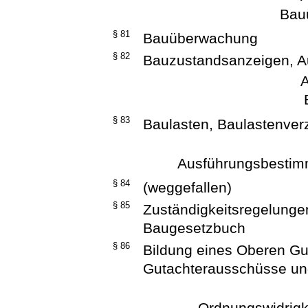
Bau
§ 81
Bauüberwachung
§ 82
Bauzustandsanzeigen, A
A
§ 83
Baulasten, Baulastenver
Ausführungsbesti
§ 84
(weggefallen)
§ 85
Zuständigkeitsregelunge
Baugesetzbuch
§ 86
Bildung eines Oberen Gu
Gutachterausschüsse un
Ordnungswidrigke