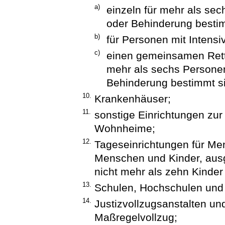
a)
einzeln für mehr als sec
oder Behinderung besti
b)
für Personen mit Intensi
c)
einen gemeinsamen Ret
mehr als sechs Personen
Behinderung bestimmt s
10.
Krankenhäuser;
11.
sonstige Einrichtungen zu
Wohnheime;
12.
Tageseinrichtungen für Me
Menschen und Kinder, aus
nicht mehr als zehn Kinder
13.
Schulen, Hochschulen und 
14.
Justizvollzugsanstalten un
Maßregelvollzug;