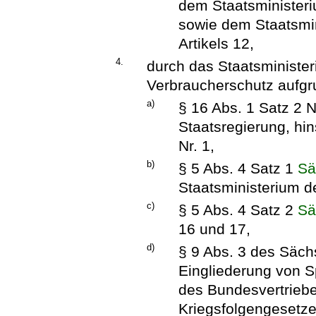
dem Staatsministeri
sowie dem Staatsmin
Artikels 12,
4.
durch das Staatsminister
Verbraucherschutz aufgr
a)
§ 16 Abs. 1 Satz 2 N
Staatsregierung, hin
Nr. 1,
b)
§ 5 Abs. 4 Satz 1
Sä
Staatsministerium de
c)
§ 5 Abs. 4 Satz 2
Sä
16 und 17,
d)
§ 9 Abs. 3 des Säch
Eingliederung von S
des Bundesvertrieb
Kriegsfolgengesetz