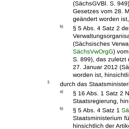
(SächsGVBl. S. 949),
Gesetzes vom 28. M
geändert worden ist, 
b)
§ 5 Abs. 4 Satz 2 d
Verwaltungsorganisa
(Sächsisches Verwa
SächsVwOrgG
) vom
S. 899), das zuletzt
27. Januar 2012 (Sä
worden ist, hinsichtl
3.
durch das Staatsminister
a)
§ 16 Abs. 1 Satz 2 N
Staatsregierung, hins
b)
§ 5 Abs. 4 Satz 1
Sä
Staatsministerium f
hinsichtlich der Arti