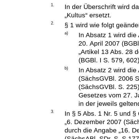
1.
In der Überschrift wird 
„Kultus“ ersetzt.
2.
§ 1 wird wie folgt geänder
a)
In Absatz 1 wird di
20. April 2007 (BGBl
„Artikel 13 Abs. 28
(BGBl. I S. 579, 602)
b)
In Absatz 2 wird di
(SächsGVBl. 2006 S.
(SächsGVBl. S. 225),
Gesetzes vom 27. J
in der jeweils gelte
3.
In § 5 Abs. 1 Nr. 5 und §
„6. Dezember 2007 (Sächs
durch die Angabe „16. 
(SächsABl. SDr. S. S 1776