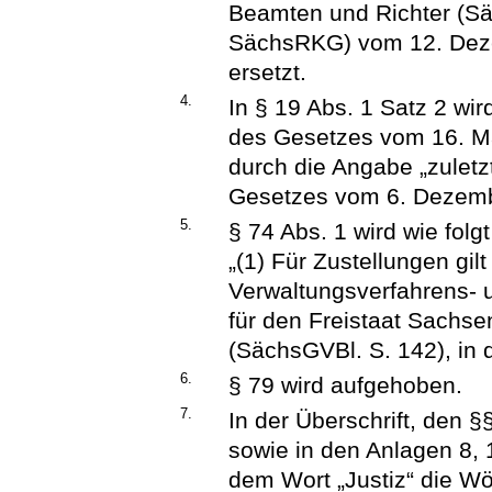
Beamten und Richter (S
SächsRKG) vom 12. Deze
ersetzt.
4.
In § 19 Abs. 1 Satz 2 wir
des Gesetzes vom 16. Mä
durch die Angabe „zuletz
Gesetzes vom 6. Dezembe
5.
§ 74 Abs. 1 wird wie folgt
„(1) Für Zustellungen gi
Verwaltungsverfahrens- 
für den Freistaat Sachs
(SächsGVBl. S. 142), in 
6.
§ 79 wird aufgehoben.
7.
In der Überschrift, den §
sowie in den Anlagen 8, 
dem Wort „Justiz“ die Wö