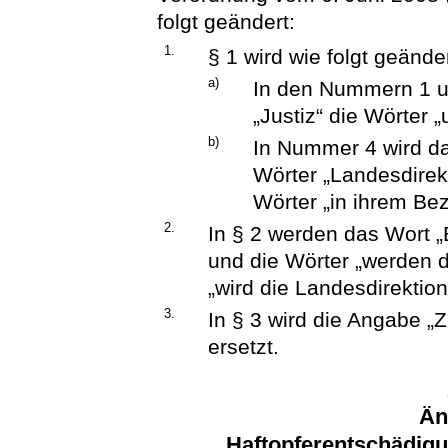
folgt geändert:
1.
§ 1 wird wie folgt geänder
a)
In den Nummern 1 u
„Justiz“ die Wörter 
b)
In Nummer 4 wird da
Wörter „Landesdirek
Wörter „in ihrem Bez
2.
In § 2 werden das Wort 
und die Wörter „werden d
„wird die Landesdirektio
3.
In § 3 wird die Angabe „
ersetzt.
Än
Haftopferentschädig