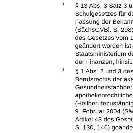
i)
§ 13 Abs. 3 Satz 3 
Schulgesetzes für d
Fassung der Bekann
(SächsGVBl. S. 298),
des Gesetzes vom 1
geändert worden is
Staatsministerium d
der Finanzen, hinsich
j)
§ 1 Abs. 2 und 3 de
Berufsrechts der ak
Gesundheitsfachberu
apothekenrechtliche
(Heilberufezuständi
9. Februar 2004 (Sä
Artikel 43 des Ges
S. 130, 146) geände