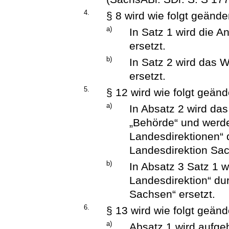
4.
§ 8 wird wie folgt geänder
a)
In Satz 1 wird die 
ersetzt.
b)
In Satz 2 wird das W
ersetzt.
5.
§ 12 wird wie folgt geänd
a)
In Absatz 2 wird da
„Behörde“ und werde
Landesdirektionen“ d
Landesdirektion Sac
b)
In Absatz 3 Satz 1 
Landesdirektion“ du
Sachsen“ ersetzt.
6.
§ 13 wird wie folgt geänd
a)
Absatz 1 wird aufge