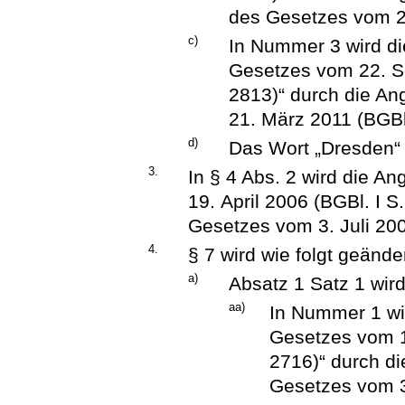
des Gesetzes vom 23
c)
In Nummer 3 wird di
Gesetzes vom 22. S
2813)“ durch die An
21. März 2011 (BGBl.
d)
Das Wort „Dresden“ 
3.
In § 4 Abs. 2 wird die A
19. April 2006 (BGBl. I S
Gesetzes vom 3. Juli 200
4.
§ 7 wird wie folgt geänder
a)
Absatz 1 Satz 1 wird
aa)
In Nummer 1 wir
Gesetzes vom 1
2716)“ durch di
Gesetzes vom 30