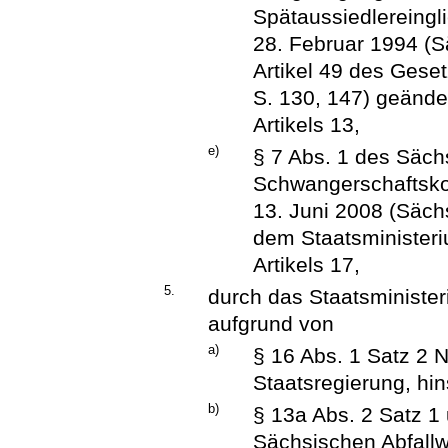
Spätaussiedlereing
28. Februar 1994 (S
Artikel 49 des Ges
S. 130, 147) geänder
Artikels 13,
e)
§ 7 Abs. 1 des Säc
Schwangerschaftskon
13. Juni 2008 (Säch
dem Staatsministeri
Artikels 17,
5.
durch das Staatsminister
aufgrund von
a)
§ 16 Abs. 1 Satz 2 N
Staatsregierung, hins
b)
§ 13a Abs. 2 Satz 1
Sächsischen Abfallw