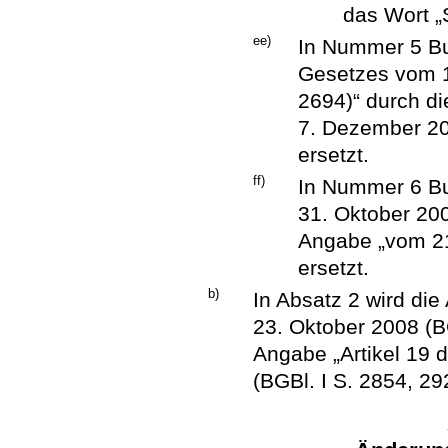
das Wort „
ee)
In Nummer 5 Buc
Gesetzes vom 1
2694)“ durch d
7. Dezember 201
ersetzt.
ff)
In Nummer 6 Bu
31. Oktober 200
Angabe „vom 21.
ersetzt.
b)
In Absatz 2 wird di
23. Oktober 2008 (BG
Angabe „Artikel 19
(BGBl. I S. 2854, 292