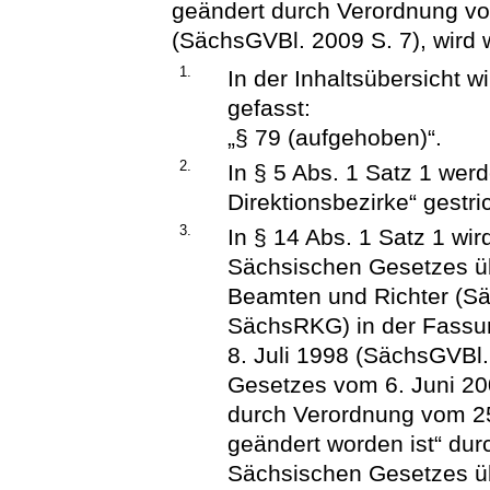
geändert durch Verordnung v
(SächsGVBl. 2009 S. 7), wird w
1.
In der Inhaltsübersicht w
gefasst:
„§ 79 (aufgehoben)“.
2.
In § 5 Abs. 1 Satz 1 werd
Direktionsbezirke“ gestri
3.
In § 14 Abs. 1 Satz 1 wi
Sächsischen Gesetzes üb
Beamten und Richter (S
SächsRKG) in der Fass
8. Juli 1998 (SächsGVBl. 
Gesetzes vom 6. Juni 20
durch Verordnung vom 25
geändert worden ist“ dur
Sächsischen Gesetzes üb