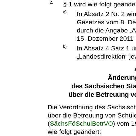
2.
§ 1 wird wie folgt geänder
a)
In Absatz 2 Nr. 2 wi
Gesetzes vom 8. De
durch die Angabe „A
15. Dezember 2011 (B
b)
In Absatz 4 Satz 1 
„Landesdirektion“ je
Änderun
des Sächsischen Sta
über die Betreuung v
Die Verordnung des Sächsisch
über die Betreuung von Schül
(
SächsFöSchulBetrVO
) vom 1
wie folgt geändert: