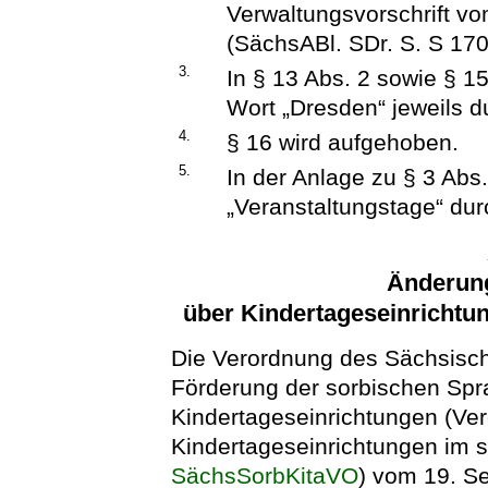
Verwaltungsvorschrift v
(SächsABl. SDr. S. S 1702
3.
In § 13 Abs. 2 sowie § 15
Wort „Dresden“ jeweils d
4.
§ 16 wird aufgehoben.
5.
In der Anlage zu § 3 Abs.
„Veranstaltungstage“ dur
Änderun
über Kindertageseinrichtu
Die Verordnung des Sächsisch
Förderung der sorbischen Spra
Kindertageseinrichtungen (Ve
Kindertageseinrichtungen im 
SächsSorbKitaVO
) vom 19. S