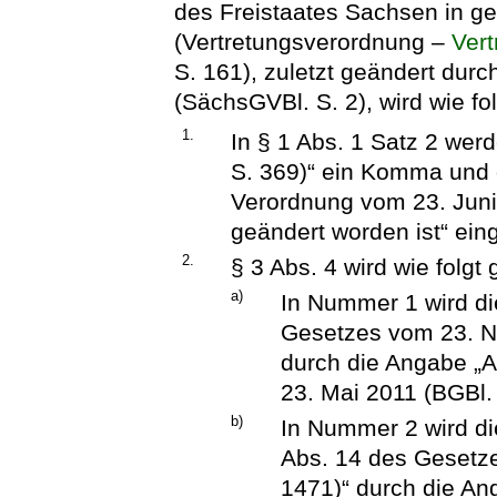
des Freistaates Sachsen in ge
(Vertretungsverordnung –
Ver
S. 161), zuletzt geändert dur
(SächsGVBl. S. 2), wird wie fo
1.
In § 1 Abs. 1 Satz 2 we
S. 369)“ ein Komma und d
Verordnung vom 23. Juni
geändert worden ist“ eing
2.
§ 3 Abs. 4 wird wie folgt
a)
In Nummer 1 wird di
Gesetzes vom 23. N
durch die Angabe „A
23. Mai 2011 (BGBl. 
b)
In Nummer 2 wird di
Abs. 14 des Gesetze
1471)“ durch die Ang