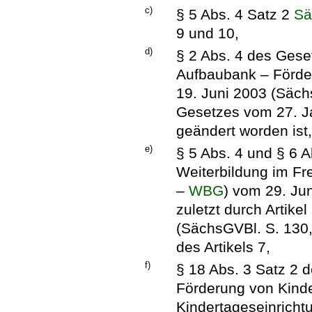
c)
§ 5 Abs. 4 Satz 2
Sä
9 und 10,
d)
§ 2 Abs. 4 des Gese
Aufbaubank – Förde
19. Juni 2003 (Sächs
Gesetzes vom 27. J
geändert worden ist, 
e)
§ 5 Abs. 4 und § 6 
Weiterbildung im Fr
–
WBG
) vom 29. Ju
zuletzt durch Artik
(SächsGVBl. S. 130, 
des Artikels 7,
f)
§ 18 Abs. 3 Satz 2 
Förderung von Kinde
Kindertageseinrich