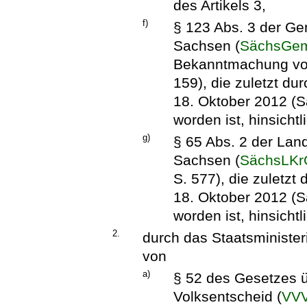
des Artikels 3,
f)
§ 123 Abs. 3 der Ge
Sachsen (
SächsGe
Bekanntmachung vom
159), die zuletzt du
18. Oktober 2012 (S
worden ist, hinsichtl
g)
§ 65 Abs. 2 der Land
Sachsen (
SächsLKr
S. 577), die zuletzt
18. Oktober 2012 (S
worden ist, hinsichtl
2.
durch das Staatsminister
von
a)
§ 52 des Gesetzes 
Volksentscheid (
VV