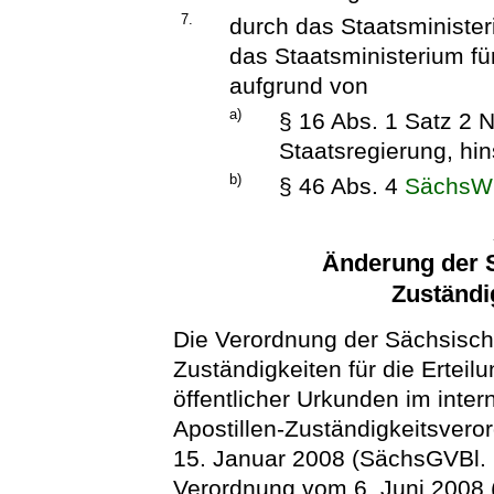
7.
durch das Staatsministe
das Staatsministerium f
aufgrund von
a)
§ 16 Abs. 1 Satz 2 N
Staatsregierung, hins
b)
§ 46 Abs. 4
Sächs
Änderung der S
Zuständi
Die Verordnung der Sächsisch
Zuständigkeiten für die Erteil
öffentlicher Urkunden im inte
Apostillen-Zuständigkeitsver
15. Januar 2008 (SächsGVBl. S
Verordnung vom 6. Juni 2008 