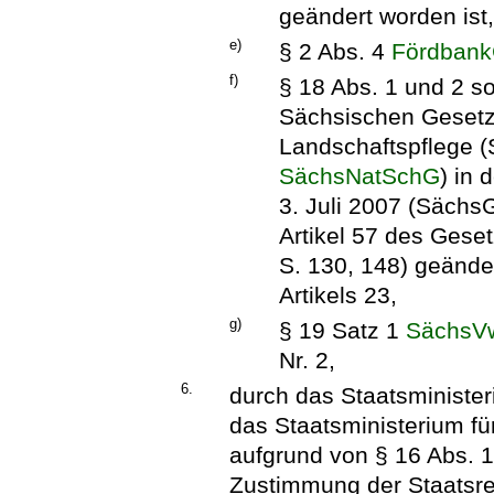
geändert worden ist, 
e)
§ 2 Abs. 4
Fördban
f)
§ 18 Abs. 1 und 2 so
Sächsischen Gesetz
Landschaftspflege 
SächsNatSchG
) in
3. Juli 2007 (SächsG
Artikel 57 des Ges
S. 130, 148) geänder
Artikels 23,
g)
§ 19 Satz 1
SächsV
Nr. 2,
6.
durch das Staatsministe
das Staatsministerium für
aufgrund von § 16 Abs. 1
Zustimmung der Staatsreg