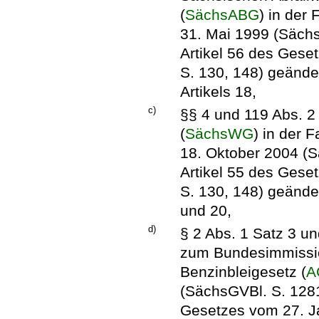
(
SächsABG
) in de
31. Mai 1999 (Sächs
Artikel 56 des Ges
S. 130, 148) geänder
Artikels 18,
c)
§§ 4 und 119 Abs. 
(
SächsWG
) in der
18. Oktober 2004 (S
Artikel 55 des Ges
S. 130, 148) geändert
und 20,
d)
§ 2 Abs. 1 Satz 3 u
zum Bundesimmissi
Benzinbleigesetz (
A
(SächsGVBl. S. 1281)
Gesetzes vom 27. J