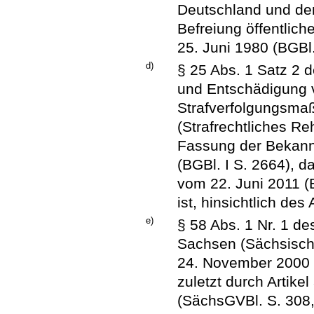
Deutschland und dem
Befreiung öffentlic
25. Juni 1980 (BGBl. 
d)
§ 25 Abs. 1 Satz 2 
und Entschädigung v
Strafverfolgungsmaß
(Strafrechtliches Re
Fassung der Bekan
(BGBl. I S. 2664), d
vom 22. Juni 2011 (
ist, hinsichtlich des 
e)
§ 58 Abs. 1 Nr. 1 de
Sachsen (Sächsisch
24. November 2000 
zuletzt durch Artike
(SächsGVBl. S. 308, 