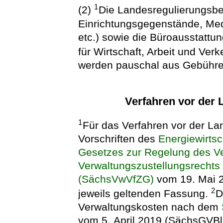
1
(2)
Die Landesregulierungsbe
Einrichtungsgegenstände, Med
etc.) sowie die Büroausstattu
für Wirtschaft, Arbeit und Verk
werden pauschal aus Gebühr
Verfahren vor der
1
Für das Verfahren vor der La
Vorschriften des
Energiewirts
Gesetzes zur Regelung des Ve
Verwaltungszustellungsrechts 
(SächsVwVfZG)
vom 19. Mai 2
2
jeweils geltenden Fassung.
D
Verwaltungskosten nach dem
vom 5. April 2019 (SächsGVBl. 