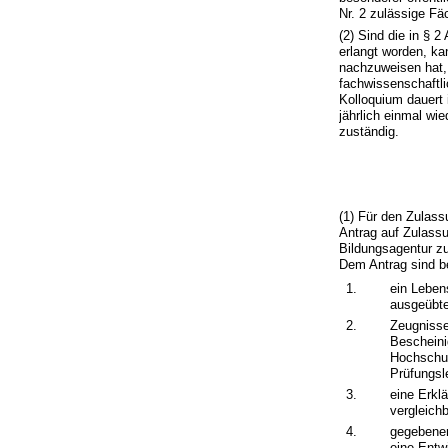
Nr. 2 zulässige F
(2) Sind die in § 
erlangt worden, k
nachzuweisen hat, 
fachwissenschaftli
Kolloquium dauert
jährlich einmal wi
zuständig.
(1) Für den Zulass
Antrag auf Zulass
Bildungsagentur zu
Dem Antrag sind b
1.
ein Leben
ausgeübte
2.
Zeugnisse
Bescheini
Hochschul
Prüfungsl
3.
eine Erkl
vergleichb
4.
gegebenen
eine Entwi