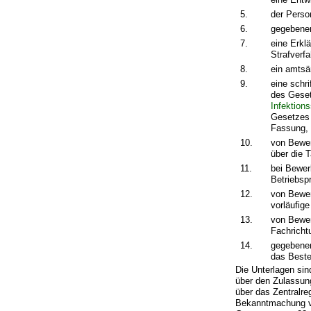
5.
der Perso
6.
gegebenen
7.
eine Erkl
Strafverf
8.
ein amtsä
9.
eine schr
des Geset
Infektion
Gesetzes 
Fassung,
10.
von Bewer
über die 
11.
bei Bewer
Betriebsp
12.
von Bewer
vorläufige
13.
von Bewer
Fachricht
14.
gegebenen
das Beste
Die Unterlagen sin
über den Zulassun
über das Zentralre
Bekanntmachung vo