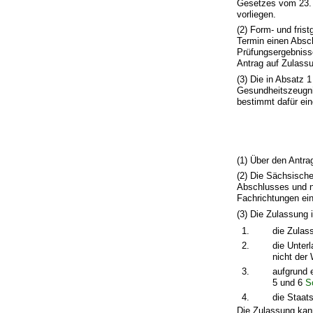
Gesetzes vom 23. M
vorliegen.
(2) Form- und fris
Termin einen Absc
Prüfungsergebniss
Antrag auf Zulassu
(3) Die in Absatz 
Gesundheitszeugni
bestimmt dafür ein
(1) Über den Antra
(2) Die Sächsisch
Abschlusses und n
Fachrichtungen ein
(3) Die Zulassung 
1.
die Zulas
2.
die Unter
nicht der
3.
aufgrund 
5 und 6
S
4.
die Staats
Die Zulassung kan