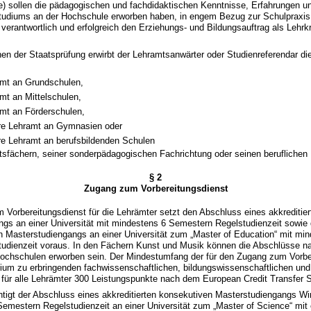
e) sollen die pädagogischen und fachdidaktischen Kenntnisse, Erfahrungen un
tudiums an der Hochschule erworben haben, in engem Bezug zur Schulpraxis 
e verantwortlich und erfolgreich den Erziehungs- und Bildungsauftrag als Leh
en der Staatsprüfung erwirbt der Lehramtsanwärter oder Studienreferendar di
mt an Grundschulen,
mt an Mittelschulen,
mt an Förderschulen,
re Lehramt an Gymnasien oder
e Lehramt an berufsbildenden Schulen
htsfächern, seiner sonderpädagogischen Fachrichtung oder seinen beruflichen
§ 2
Zugang zum Vorbereitungsdienst
 Vorbereitungsdienst für die Lehrämter setzt den Abschluss eines akkreditier
ngs an einer Universität mit mindestens 6 Semestern Regelstudienzeit sowie
en Masterstudiengangs an einer Universität zum „Master of Education“ mit mi
udienzeit voraus. In den Fächern Kunst und Musik können die Abschlüsse n
ochschulen erworben sein. Der Mindestumfang der für den Zugang zum Vorbe
ium zu erbringenden fachwissenschaftlichen, bildungswissenschaftlichen und
t für alle Lehrämter 300 Leistungspunkte nach dem European Credit Transfer 
htigt der Abschluss eines akkreditierten konsekutiven Masterstudiengangs Wi
emestern Regelstudienzeit an einer Universität zum „Master of Science“ mit