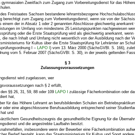
n gymnasialen Zweitfach zum Zugang zum Vorbereitungsdienst für das Höher
chulen.
b des Freistaates Sachsen bestandene lehramtsbezogene Hochschulabschlus
ng berechtigt zum Zugang zum Vorbereitungsdienst, wenn sie von der Sächsi
s einem der in Absatz 1 oder 2 genannten Abschlüsse gleichwertig anerkannt 
eistungen im Umfang von mindestens 25 Leistungspunkten nachgewiesen wer
prüfung oder die Erste Staatsprüfung wird als gleichwertig anerkannt, wenn
, die nach Inhalt und Umfang nicht wesentlich von der Ausbildung nach der V
ministeriums für Kultus über die Erste Staatsprüfung für Lehrämter an Schul
sprüfungsordnung I –
LAPO I
) vom 13. März 2000 (SächsGVBl. S. 166), zulet
rdnung vom 5. Februar 2007 (SächsGVBl. S. 30), in der jeweils geltenden Fas
§ 3
Zulassungsvoraussetzungen
ngsdienst wird zugelassen, wer
gsvoraussetzungen nach § 2 erfüllt,
 den §§ 26, 31, 59, 88 oder 109
LAPO I
zulässige Fächerkombination oder da
iert hat,
ber für das Höhere Lehramt an berufsbildenden Schulen ein Betriebspraktik
r oder eine abgeschlossene Berufsausbildung entsprechend seiner Studienfa
 hat und
ärztlichem Gesundheitszeugnis die gesundheitliche Eignung für die Übernah
ungsdienst und die angestrebte Laufbahn besitzt.
nahmefällen, insbesondere wenn der Bewerber eine Fächerkombination aufweis
icher Bedarf besteht, kann das Staatsministerium für Kultus und Sport andere