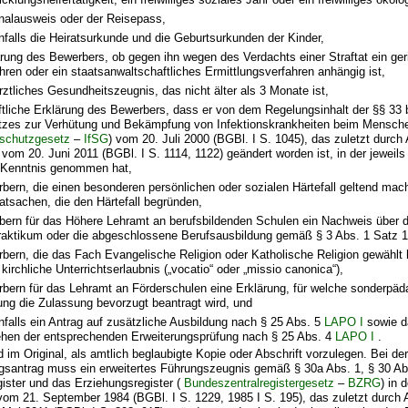
nalausweis oder der Reisepass,
falls die Heiratsurkunde und die Geburtsurkunden der Kinder,
ärung des Bewerbers, ob gegen ihn wegen des Verdachts einer Straftat ein ger
ahren oder ein staatsanwaltschaftliches Ermittlungsverfahren anhängig ist,
rztliches Gesundheitszeugnis, das nicht älter als 3 Monate ist,
iftliche Erklärung des Bewerbers, dass er von dem Regelungsinhalt der §§ 33 
zes zur Verhütung und Bekämpfung von Infektionskrankheiten beim Mensche
sschutzgesetz
–
IfSG
) vom 20. Juli 2000 (BGBl. I S. 1045), das zuletzt durch 
vom 20. Juni 2011 (BGBl. I S. 1114, 1122) geändert worden ist, in der jeweils
 Kenntnis genommen hat,
bern, die einen besonderen persönlichen oder sozialen Härtefall geltend ma
Tatsachen, die den Härtefall begründen,
bern für das Höhere Lehramt an berufsbildenden Schulen ein Nachweis über 
raktikum oder die abgeschlossene Berufsausbildung gemäß § 3 Abs. 1 Satz 1 
bern, die das Fach Evangelische Religion oder Katholische Religion gewählt 
 kirchliche Unterrichtserlaubnis („vocatio“ oder „missio canonica“),
bern für das Lehramt an Förderschulen eine Erklärung, für welche sonderpä
ung die Zulassung bevorzugt beantragt wird, und
falls ein Antrag auf zusätzliche Ausbildung nach § 25 Abs. 5
LAPO I
sowie d
hen der entsprechenden Erweiterungsprüfung nach § 25 Abs. 4
LAPO I
.
d im Original, als amtlich beglaubigte Kopie oder Abschrift vorzulegen. Bei d
gsantrag muss ein erweitertes Führungszeugnis gemäß § 30a Abs. 1, § 30 A
gister und das Erziehungsregister (
Bundeszentralregistergesetz
–
BZRG
) in 
m 21. September 1984 (BGBl. I S. 1229, 1985 I S. 195), das zuletzt durch A