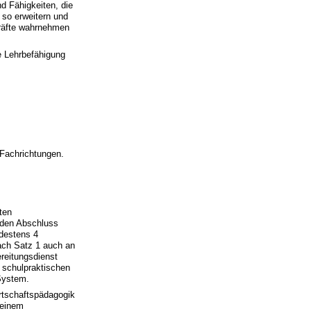
d Fähigkeiten, die
so erweitern und
rkräfte wahrnehmen
e Lehrbefähigung
 Fachrichtungen.
ten
 den Abschluss
ndestens 4
ach Satz 1 auch an
reitungsdienst
 schulpraktischen
System.
rtschaftspädagogik
 einem