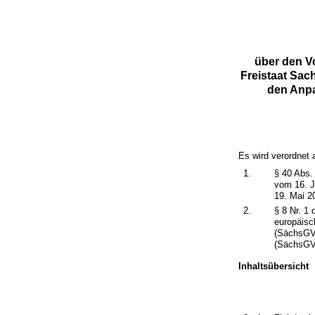
über den V
Freistaat Sac
den Anp
Es wird verordnet 
1.
§ 40 Abs.
vom 16. J
19. Mai 2
2.
§ 8 Nr. 1
europäisc
(SächsGVB
(SächsGVB
Inhaltsübersicht