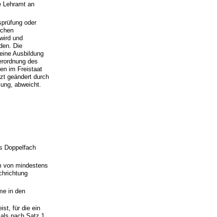
e Lehramt an
sprüfung oder
schen
wird und
den. Die
 eine Ausbildung
erordnung des
en im Freistaat
zt geändert durch
sung, abweicht.
s Doppelfach
um von mindestens
chrichtung
me in den
t, für die ein
 als nach Satz 1