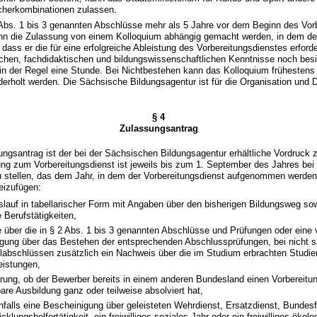
ächerkombinationen zulassen.
2 Abs. 1 bis 3 genannten Abschlüsse mehr als 5 Jahre vor dem Beginn des Vor
ann die Zulassung von einem Kolloquium abhängig gemacht werden, in dem d
dass er die für eine erfolgreiche Ableistung des Vorbereitungsdienstes erforde
chen, fachdidaktischen und bildungswissenschaftlichen Kenntnisse noch besi
 in der Regel eine Stunde. Bei Nichtbestehen kann das Kolloquium frühesten
ederholt werden. Die Sächsische Bildungsagentur ist für die Organisation und 
§ 4
Zulassungsantrag
ungsantrag ist der bei der Sächsischen Bildungsagentur erhältliche Vordruck
ung zum Vorbereitungsdienst ist jeweils bis zum 1. September des Jahres be
 stellen, das dem Jahr, in dem der Vorbereitungsdienst aufgenommen werden 
eizufügen:
slauf in tabellarischer Form mit Angaben über den bisherigen Bildungsweg so
 Berufstätigkeiten,
 über die in § 2 Abs. 1 bis 3 genannten Abschlüsse und Prüfungen oder eine v
gung über das Bestehen der entsprechenden Abschlussprüfungen, bei nicht 
abschlüssen zusätzlich ein Nachweis über die im Studium erbrachten Studie
eistungen,
ärung, ob der Bewerber bereits in einem anderen Bundesland einen Vorbereitu
are Ausbildung ganz oder teilweise absolviert hat,
falls eine Bescheinigung über geleisteten Wehrdienst, Ersatzdienst, Bundesfr
cklungshelfertätigkeit, ein freiwilliges soziales Jahr oder ein freiwilliges ökol