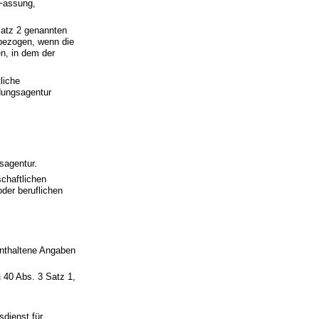
 Fassung,
Satz 2 genannten
nbezogen, wenn die
n, in dem der
liche
dungsagentur
sagentur.
chaftlichen
der beruflichen
 enthaltene Angaben
 40 Abs. 3 Satz 1,
dienst für