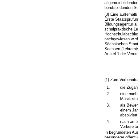
allgemeinbildende
berufsbildenden S
(3) Eine außerhal
Erste Staatsprüfu
Bildungsagentur al
schulpraktische L
Hochschulabschluss
nachgewiesen wird
Sächsischen Staats
Sachsen (Lehramt
Artikel 1 der Vero
(1) Zum Vorbereitu
1.
die Zugan
2.
eine nach
Musik stud
3.
als Bewer
einem Jah
absolviert
4.
nach amts
Vorbereit
In begründeten Aus
besonderer öffentl