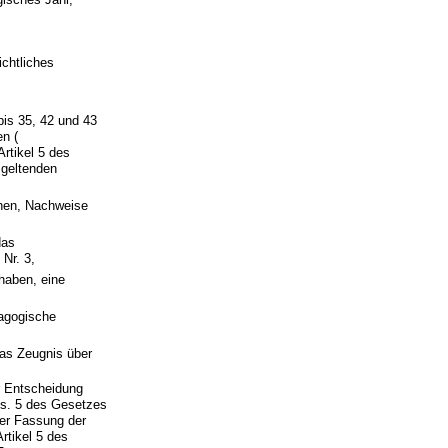
ichtliches
bis 35, 42 und 43
n (
Artikel 5 des
 geltenden
chen, Nachweise
das
Nr. 3,
haben, eine
dagogische
as Zeugnis über
er Entscheidung
bs. 5 des Gesetzes
der Fassung der
rtikel 5 des