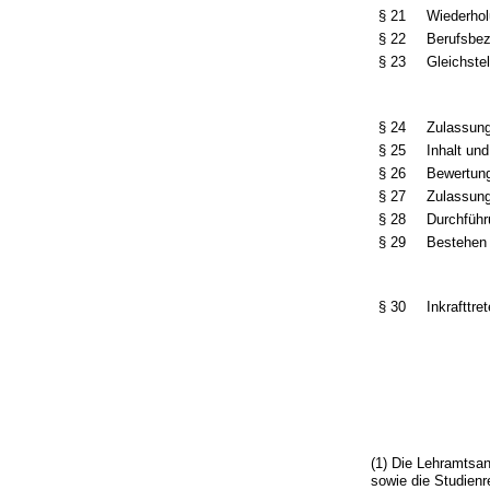
§ 21
Wiederhol
§ 22
Berufsbez
§ 23
Gleichste
§ 24
Zulassun
§ 25
Inhalt un
§ 26
Bewertung
§ 27
Zulassung
§ 28
Durchführ
§ 29
Bestehen 
§ 30
Inkrafttre
(1) Die Lehramtsan
sowie die Studien