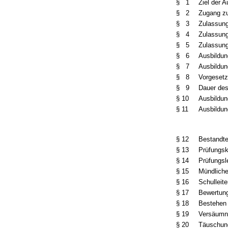
§ 1
Ziel der 
§ 2
Zugang zu
§ 3
Zulassun
§ 4
Zulassun
§ 5
Zulassung
§ 6
Ausbildun
§ 7
Ausbildun
§ 8
Vorgesetz
§ 9
Dauer des
§ 10
Ausbildun
§ 11
Ausbildun
§ 12
Bestandte
§ 13
Prüfungsk
§ 14
Prüfungsl
§ 15
Mündlich
§ 16
Schulleite
§ 17
Bewertung
§ 18
Bestehen
§ 19
Versäumn
§ 20
Täuschun