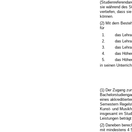
(Studienreferendar
sie während des S
vertiefen, dass si
können.
(2) Mit dem Besteh
für
1.
das Lehra
2.
das Lehra
3.
das Lehra
4.
das Höhe
5.
das Höher
in seinen Unterric
(1) Der Zugang zum
Bachelorstudienga
eines akkreditiert
Semestern Regelst
Kunst- und Musikh
insgesamt im Stud
Leistungen beträg
(2) Daneben berec
mit mindestens 4 S