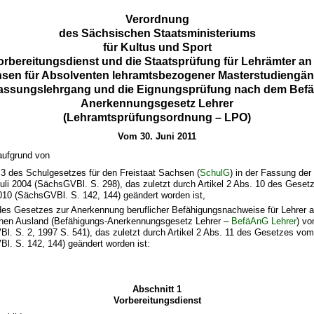
Verordnung
des Sächsischen Staatsministeriums
für Kultus und Sport
orbereitungsdienst und die Staatsprüfung für Lehrämter an
hsen für Absolventen lehramtsbezogener Masterstudiengä
assungslehrgang und die Eignungsprüfung nach dem Befä
Anerkennungsgesetz Lehrer
(Lehramtsprüfungsordnung – LPO)
Vom 30. Juni 2011
aufgrund von
 3 des Schulgesetzes für den Freistaat Sachsen (
SchulG
) in der Fassung d
uli 2004 (SächsGVBl. S. 298), das zuletzt durch Artikel 2 Abs. 10 des Gese
010 (SächsGVBl. S. 142, 144) geändert worden ist,
 des Gesetzes zur Anerkennung beruflicher Befähigungsnachweise für Lehrer
hen Ausland (Befähigungs-Anerkennungsgesetz Lehrer –
BefäAnG Lehrer
) v
l. S. 2, 1997 S. 541), das zuletzt durch Artikel 2 Abs. 11 des Gesetzes vo
l. S. 142, 144) geändert worden ist:
Abschnitt 1
Vorbereitungsdienst