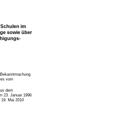
 Schulen im
nge sowie über
higungs-
er Bekanntmachung
tzes vom
 aus dem
om 23. Januar 1996
m 19. Mai 2010