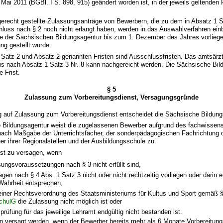
ai 2011 (BGBl. I S. 898, 915) geändert worden ist, in der jeweils geltenden
tgerecht gestellte Zulassungsanträge von Bewerbern, die zu dem in Absatz 1 
hluss nach § 2 noch nicht erlangt haben, werden in das Auswahlverfahren ei
e der Sächsischen Bildungsagentur bis zum 1. Dezember des Jahres vorliege
ng gestellt wurde.
1 Satz 2 und Absatz 2 genannten Fristen sind Ausschlussfristen. Das amtsärzt
s nach Absatz 1 Satz 3 Nr. 8 kann nachgereicht werden. Die Sächsische Bil
e Frist.
§ 5
Zulassung zum Vorbereitungsdienst, Versagungsgründe
g auf Zulassung zum Vorbereitungsdienst entscheidet die Sächsische Bildung
e Bildungsagentur weist die zugelassenen Bewerber aufgrund des fachwissens
ach Maßgabe der Unterrichtsfächer, der sonderpädagogischen Fachrichtung o
er ihrer Regionalstellen und der Ausbildungsschule zu.
ist zu versagen, wenn
sungsvoraussetzungen nach § 3 nicht erfüllt sind,
lagen nach § 4 Abs. 1 Satz 3 nicht oder nicht rechtzeitig vorliegen oder darin
 Wahrheit entsprechen,
einer Rechtsverordnung des Staatsministeriums für Kultus und Sport gemäß §
chulG
die Zulassung nicht möglich ist oder
prüfung für das jeweilige Lehramt endgültig nicht bestanden ist.
n versagt werden, wenn der Bewerber bereits mehr als 6 Monate Vorbereitungs