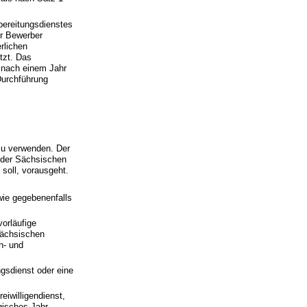
bereitungsdienstes
er Bewerber
rlichen
tzt. Das
s nach einem Jahr
Durchführung
 zu verwenden. Der
i der Sächsischen
soll, vorausgeht.
wie gegebenenfalls
orläufige
sächsischen
n- und
ngsdienst oder eine
eiwilligendienst,
ogisches Jahr,