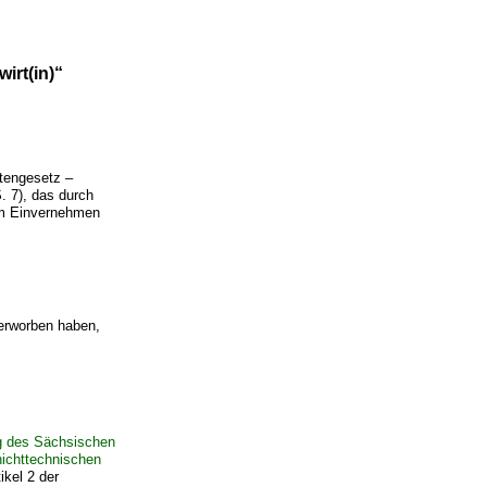
irt(in)“
tengesetz –
 7), das durch
 im Einvernehmen
 erworben haben,
g des Sächsischen
nichttechnischen
kel 2 der