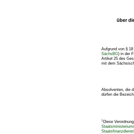
über di
Aufgrund von § 18
SächsBG
) in der
Artikel 25 des Ge
mit dem Sächsisch
Absolventen, die d
dürfen die Bezeich
1
Diese Verordnung 
Staatsministeriums
Staatsfinanzdien