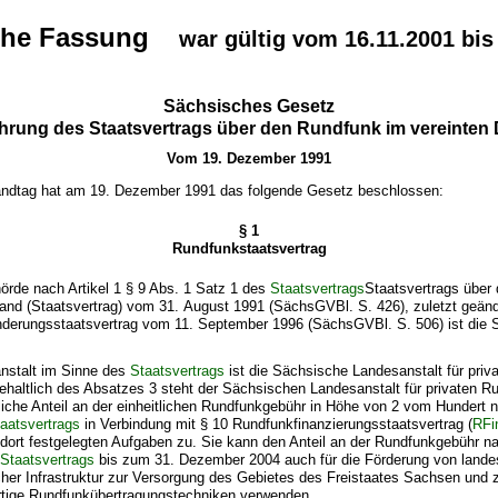
sche Fassung
war gültig vom 16.11.2001 bis
Sächsisches Gesetz
hrung des Staatsvertrags über den Rundfunk im vereinten
Vom 19. Dezember 1991
ndtag hat am 19. Dezember 1991 das folgende Gesetz beschlossen:
§ 1
Rundfunkstaatsvertrag
örde nach Artikel 1 § 9 Abs. 1 Satz 1 des
Staatsvertrags
Staatsvertrags über
land (Staatsvertrag) vom 31. August 1991 (SächsGVBl. S. 426), zuletzt geänd
nderungsstaatsvertrag vom 11. September 1996 (SächsGVBl. S. 506) ist die
nstalt im Sinne des
Staatsvertrags
ist die Sächsische Landesanstalt für pri
ehaltlich des Absatzes 3 steht der Sächsischen Landesanstalt für privaten 
iche Anteil an der einheitlichen Rundfunkgebühr in Höhe von 2 vom Hundert n
aatsvertrags
in Verbindung mit § 10 Rundfunkfinanzierungsstaatsvertrag (
RFi
rt festgelegten Aufgaben zu. Sie kann den Anteil an der Rundfunkgebühr nac
s
Staatsvertrags
bis zum 31. Dezember 2004 auch für die Förderung von landes
her Infrastruktur zur Versorgung des Gebietes des Freistaates Sachsen und 
artige Rundfunkübertragungstechniken verwenden.