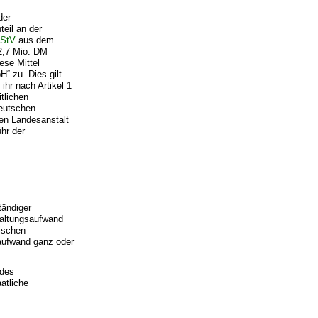
der
eil an der
nStV
aus dem
2,7 Mio. DM
ese Mittel
“ zu. Dies gilt
hr nach Artikel 1
tlichen
deutschen
en Landesanstalt
hr der
tändiger
waltungsaufwand
ischen
saufwand ganz oder
 des
atliche