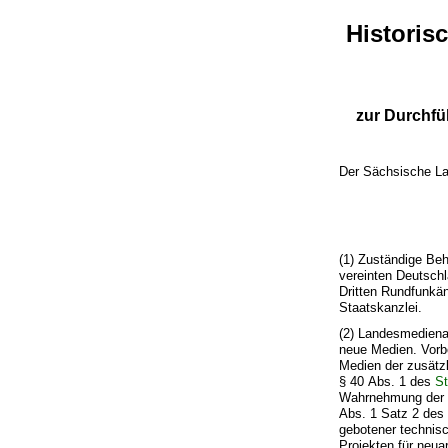
Histori
zur Durchfü
Der Sächsische La
(1) Zuständige Beh
vereinten Deutsch
Dritten Rundfunkä
Staatskanzlei.
(2) Landesmediena
neue Medien. Vorb
Medien der zusätzl
§ 40 Abs. 1 des
St
Wahrnehmung der do
Abs. 1 Satz 2 de
gebotener technisc
Projekten für neu