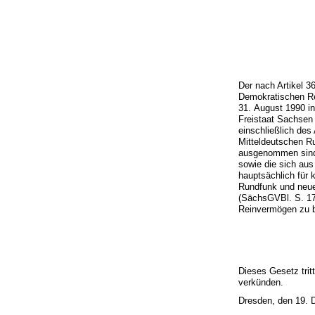
Der nach Artikel 
Demokratischen Re
31. August 1990 i
Freistaat Sachsen 
einschließlich des
Mitteldeutschen Ru
ausgenommen sind d
sowie die sich aus
hauptsächlich für 
Rundfunk und neue
(SächsGVBl. S. 17
Reinvermögen zu b
Dieses Gesetz trit
verkünden.
Dresden, den 19.