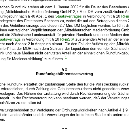
tschen Rundfunk stehen ab dem 1. Januar 2002 für die Dauer des Bestehens 
ung „Mitteldeutsche Medienförderung GmbH“ 2,7 Mio. DM vom zusätzlichen Ant
dfunkgebühr nach § 40 Abs. 1 des
Staatsvertrages
in Verbindung mit § 10
RFi
egebiet des Freistaates Sachsen zu, wobei die auf den Betrag von diesen 
n des Gebühreneinzugs aus diesen 2,7 Mio. DM beglichen werden. Er führt di
nen vertraglichen Verpflichtungen der „Mitteldeutschen Medienförderung GmbH
it die Sächsische Landesanstalt für privaten Rundfunk und neue Medien den i
aatsvertrags
in Verbindung mit § 10
RFinStV
zustehenden Anteil an der einhei
ht nach Absatz 2 in Anspruch nimmt. Für den Fall der Auflösung der „Mittel
mbH“ hat der MDR nach dem Schluss der Liquidation den von der Sächsisch
unk und neue Medien nicht genutzten Anteil an der einheitlichen Rundfunkgebü
1
tung für Medienausbildung“ zuzuführen.
§ 2
Rundfunkgebührenstaatsvertrag
sche Rundfunk erstattet der zuständigen Stelle den für die Vollstreckung rücks
erforderlichen, durch Zahlung des Gebührenschuldners nicht gedeckten Ver
r Auslagen. Das Nähere der Erstattung wird durch Rechtsverordnung der Sächs
eregelt. In der Rechtsverordnung kann bestimmt werden, daß der Verwaltung
alsätzen zu erstatten ist.
waltungsbehörden zur Verfolgung der Ordnungswidrigkeiten nach Artikel 4 § 9
 die Landratsämter und die Verwaltungen der kreisfreien Städte als untere sta
en.