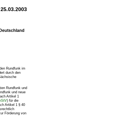
 25.03.2003
 Deutschland
 den Rundfunk im
ert durch den
 Sächsische
vaten Rundfunk und
Rundfunk und neue
ach Artikel 1
nStV
) für die
h Artikel 1 § 40
rechtlich
zur Förderung von