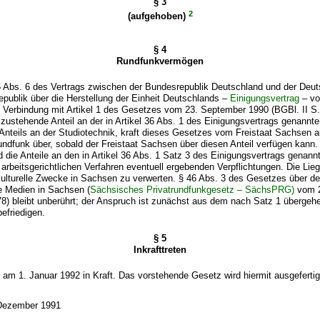
§ 3
2
(aufgehoben)
§ 4
Rundfunkvermögen
36 Abs. 6 des Vertrags zwischen der Bundesrepublik Deutschland und der Deu
publik über die Herstellung der Einheit Deutschlands –
Einigungsvertrag
– v
n Verbindung mit Artikel 1 des Gesetzes vom 23. September 1990 (BGBl. II S
zustehende Anteil an der in Artikel 36 Abs. 1 des Einigungsvertrags genannte
 Anteils an der Studiotechnik, kraft dieses Gesetzes vom Freistaat Sachsen a
ndfunk über, sobald der Freistaat Sachsen über diesen Anteil verfügen kann
ie Anteile an den in Artikel 36 Abs. 1 Satz 3 des Einigungsvertrags genann
 arbeitsgerichtlichen Verfahren eventuell ergebenden Verpflichtungen. Die Lie
kulturelle Zwecke in Sachsen zu verwerten. § 46 Abs. 3 des Gesetzes über de
 Medien in Sachsen (
Sächsisches Privatrundfunkgesetz – SächsPRG)
vom 2
8) bleibt unberührt; der Anspruch ist zunächst aus dem nach Satz 1 übergeh
efriedigen.
§ 5
Inkrafttreten
t am 1. Januar 1992 in Kraft. Das vorstehende Gesetz wird hiermit ausgefertig
 Dezember 1991