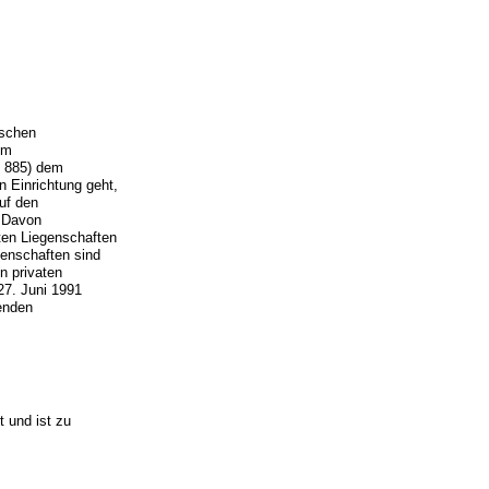
tschen
om
. 885) dem
n Einrichtung geht,
uf den
. Davon
ten Liegenschaften
genschaften sind
n privaten
7. Juni 1991
enden
t und ist zu