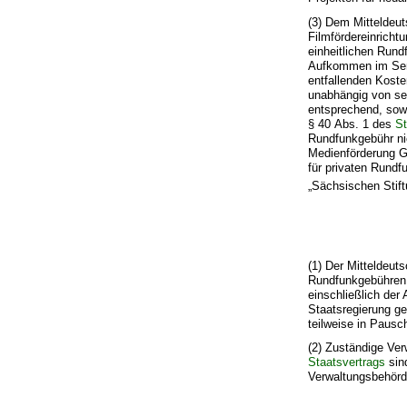
(3) Dem Mitteldeu
Filmfördereinricht
einheitlichen Run
Aufkommen im Send
entfallenden Koste
unabhängig von sei
entsprechend, sowe
§ 40 Abs. 1 des
St
Rundfunkgebühr nic
Medienförderung G
für privaten Rundf
„Sächsischen Stif
(1) Der Mitteldeut
Rundfunkgebühren 
einschließlich de
Staatsregierung g
teilweise in Pausch
(2) Zuständige Ver
Staatsvertrags
sind
Verwaltungsbehörd