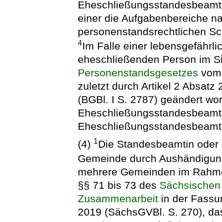
Eheschließungsstandesbeamten
einer die Aufgabenbereiche n
personenstandsrechtlichen Sc
4
Im Falle einer lebensgefährl
eheschließenden Person im Si
Personenstandsgesetzes
vom 
zuletzt durch Artikel 2 Absatz
(BGBl. I S. 2787) geändert word
Eheschließungsstandesbeamti
Eheschließungsstandesbeamt
1
(4)
Die Standesbeamtin oder 
Gemeinde durch Aushändigung
mehrere Gemeinden im Rahme
§§ 71 bis 73 des
Sächsischen
Zusammenarbeit
in der Fassu
2019 (SächsGVBl. S. 270), da