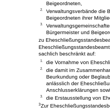
Beigeordneten,
2.
Verwaltungsverbände die B
Beigeordneten ihrer Mitgl
3.
Verwaltungsgemeinschaften
Bürgermeister und Beigeor
zu Eheschließungsstandesbe
Eheschließungsstandesbeamte
sachlich beschränkt auf:
1.
die Vornahme von Eheschl
2.
die damit im Zusammenhan
Beurkundung oder Beglau
anlässlich der Eheschließ
Anschlusserklärungen sow
3.
die Erstausstellung von E
3
Zur Eheschließungsstandesb