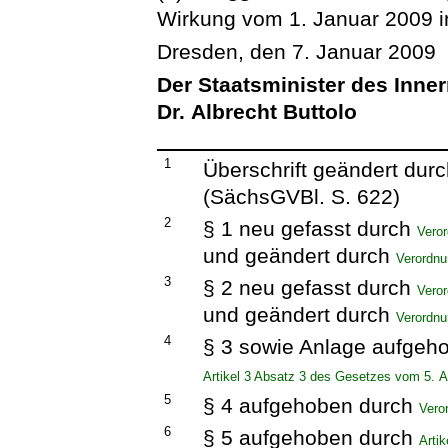
Wirkung vom 1. Januar 2009 in
Dresden, den 7. Januar 2009
Der Staatsminister des Inne
Dr. Albrecht Buttolo
1
Überschrift geändert dur
(SächsGVBl. S. 622)
2
§ 1 neu gefasst durch
Vero
und geändert durch
Verordn
3
§ 2 neu gefasst durch
Vero
und geändert durch
Verordn
4
§ 3 sowie Anlage aufgeh
Artikel 3 Absatz 3 des Gesetzes vom 5. A
5
§ 4 aufgehoben durch
Vero
6
§ 5 aufgehoben durch
Arti