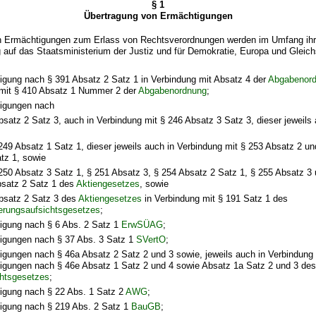
§ 1
Übertragung von Ermächtigungen
 Ermächtigungen zum Erlass von Rechtsverordnungen werden im Umfang ihre
auf das Staatsministerium der Justiz und für Demokratie, Europa und Gleich
igung nach § 391 Absatz 2 Satz 1 in Verbindung mit Absatz 4 der
Abgabenor
mit § 410 Absatz 1 Nummer 2 der
Abgabenordnung
;
igungen nach
bsatz 2 Satz 3, auch in Verbindung mit § 246 Absatz 3 Satz 3, dieser jeweils
249 Absatz 1 Satz 1, dieser jeweils auch in Verbindung mit § 253 Absatz 2 u
tz 1, sowie
250 Absatz 3 Satz 1, § 251 Absatz 3, § 254 Absatz 2 Satz 1, § 255 Absatz 3
satz 2 Satz 1 des
Aktiengesetzes
, sowie
bsatz 2 Satz 3 des
Aktiengesetzes
in Verbindung mit § 191 Satz 1 des
erungsaufsichtsgesetzes
;
igung nach § 6 Abs. 2 Satz 1
ErwSÜAG
;
igungen nach § 37 Abs. 3 Satz 1
SVertO
;
igungen nach § 46a Absatz 2 Satz 2 und 3 sowie, jeweils auch in Verbindung 
igungen nach § 46e Absatz 1 Satz 2 und 4 sowie Absatz 1a Satz 2 und 3 des
chtsgesetzes
;
igung nach § 22 Abs. 1 Satz 2
AWG
;
igung nach § 219 Abs. 2 Satz 1
BauGB
;