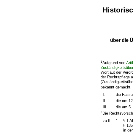
Historis
über die 
1
Aufgrund von
Art
Zuständigkeitsübe
Wortlaut der Veror
der Rechtspflege a
(Zuständigkeitsüb
bekannt gemacht.
I.
die Fass
II.
die am 12
III.
die am 5.
3
Die Rechtsvorsch
zu II.
1.
§ 1 A
§ 135
in de