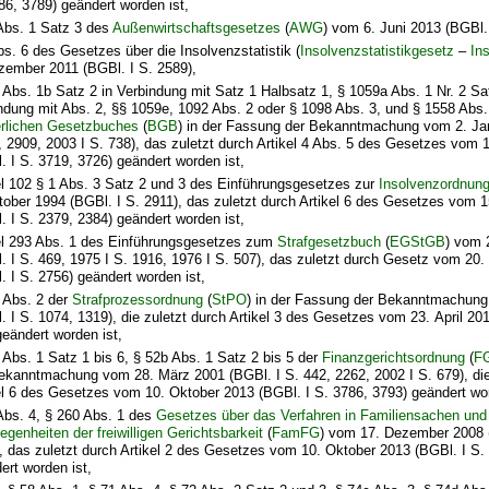
86, 3789) geändert worden ist,
Abs. 1 Satz 3 des
Außenwirtschaftsgesetzes
(
AWG
) vom 6. Juni 2013 (BGBl. 
bs. 6 des Gesetzes über die Insolvenzstatistik (
Insolvenzstatistikgesetz
–
In
zember 2011 (BGBl. I S. 2589),
 Abs. 1b Satz 2 in Verbindung mit Satz 1 Halbsatz 1, § 1059a Abs. 1 Nr. 2 Sa
ndung mit Abs. 2, §§ 1059e, 1092 Abs. 2 oder § 1098 Abs. 3, und § 1558 Abs.
rlichen Gesetzbuches
(
BGB
) in der Fassung der Bekanntmachung vom 2. Ja
, 2909, 2003 I S. 738), das zuletzt durch Artikel 4 Abs. 5 des Gesetzes vom 
. I S. 3719, 3726) geändert worden ist,
el 102 § 1 Abs. 3 Satz 2 und 3 des Einführungsgesetzes zur
Insolvenzordnun
tober 1994 (BGBl. I S. 2911), das zuletzt durch Artikel 6 des Gesetzes vom 1
. I S. 2379, 2384) geändert worden ist,
el 293 Abs. 1 des Einführungsgesetzes zum
Strafgesetzbuch
(
EGStGB
) vom 
. I S. 469, 1975 I S. 1916, 1976 I S. 507), das zuletzt durch Gesetz vom 2
. I S. 2756) geändert worden ist,
 Abs. 2 der
Strafprozessordnung
(
StPO
) in der Fassung der Bekanntmachung 
. I S. 1074, 1319), die zuletzt durch Artikel 3 des Gesetzes vom 23. April 20
geändert worden ist,
 Abs. 1 Satz 1 bis 6, § 52b Abs. 1 Satz 2 bis 5 der
Finanzgerichtsordnung
(
F
ekanntmachung vom 28. März 2001 (BGBl. I S. 442, 2262, 2002 I S. 679), die
el 6 des Gesetzes vom 10. Oktober 2013 (BGBl. I S. 3786, 3793) geändert wor
Abs. 4, § 260 Abs. 1 des
Gesetzes über das Verfahren in Familiensachen und
egenheiten der freiwilligen Gerichtsbarkeit
(
FamFG
) vom 17. Dezember 2008 (
, das zuletzt durch Artikel 2 des Gesetzes vom 10. Oktober 2013 (BGBl. I S.
ert worden ist,