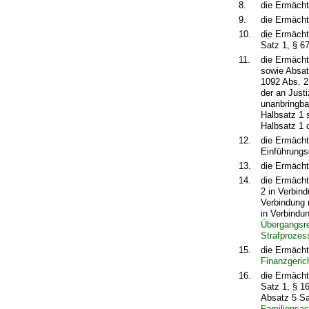
8.
die Ermächt
9.
die Ermächt
10.
die Ermächt
Satz 1, § 6
11.
die Ermächt
sowie Absat
1092 Abs. 2
der an Just
unanbringba
Halbsatz 1 
Halbsatz 1
12.
die Ermächt
Einführung
13.
die Ermächt
14.
die Ermächt
2 in Verbin
Verbindung 
in Verbindu
Übergangsre
Strafprozes
15.
die Ermächt
Finanzgeric
16.
die Ermächt
Satz 1, § 1
Absatz 5 Sa
Familiensach