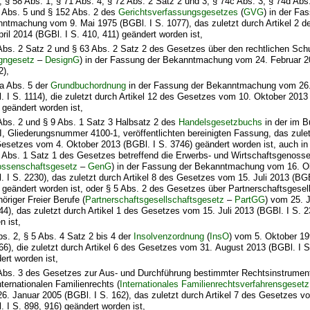
, § 58 Abs. 1, § 71 Abs. 4, § 72 Abs. 2 Satz 2 und 3, § 74c Abs. 3, § 74d Abs.
 Abs. 5 und § 152 Abs. 2 des
Gerichtsverfassungsgesetzes
(
GVG
) in der Fa
ntmachung vom 9. Mai 1975 (BGBl. I S. 1077), das zuletzt durch Artikel 2 
pril 2014 (BGBl. I S. 410, 411) geändert worden ist,
Abs. 2 Satz 2 und § 63 Abs. 2 Satz 2 des Gesetzes über den rechtlichen Sch
gngesetz
–
DesignG
) in der Fassung der Bekanntmachung vom 24. Februar 2
2),
a Abs. 5 der
Grundbuchordnung
in der Fassung der Bekanntmachung vom 26
. I S. 1114), die zuletzt durch Artikel 12 des Gesetzes vom 10. Oktober 2013
 geändert worden ist,
Abs. 2 und § 9 Abs. 1 Satz 3 Halbsatz 2 des
Handelsgesetzbuchs
in der im B
III, Gliederungsnummer 4100-1, veröffentlichten bereinigten Fassung, das zulet
esetzes vom 4. Oktober 2013 (BGBl. I S. 3746) geändert worden ist, auch in
 Abs. 1 Satz 1 des Gesetzes betreffend die Erwerbs- und Wirtschaftsgenoss
ssenschaftsgesetz
–
GenG
) in der Fassung der Bekanntmachung vom 16. O
. I S. 2230), das zuletzt durch Artikel 8 des Gesetzes vom 15. Juli 2013 (BGB
 geändert worden ist, oder § 5 Abs. 2 des Gesetzes über Partnerschaftsgesel
öriger Freier Berufe (
Partnerschaftsgesellschaftsgesetz
–
PartGG
) vom 25. J
44), das zuletzt durch Artikel 1 des Gesetzes vom 15. Juli 2013 (BGBl. I S. 
n ist,
bs. 2, § 5 Abs. 4 Satz 2 bis 4 der
Insolvenzordnung
(
InsO
) vom 5. Oktober 19
66), die zuletzt durch Artikel 6 des Gesetzes vom 31. August 2013 (BGBl. I S
ert worden ist,
Abs. 3 des Gesetzes zur Aus- und Durchführung bestimmter Rechtsinstrumen
nternationalen Familienrechts (
Internationales Familienrechtsverfahrensgesetz
6. Januar 2005 (BGBl. I S. 162), das zuletzt durch Artikel 7 des Gesetzes v
. I S. 898, 916) geändert worden ist,