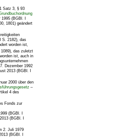
1 Satz 3, § 93
 Grundbuchordnung
 1995 (BGBl. I
00, 1801) geändert
eitigkeiten
I S. 2182), das
dert worden ist,
1089), das zuletzt
worden ist, auch in
ungsunternehmen
17. Dezember 1992
ust 2013 (BGBl. I
nuar 2000 über den
führungsgesetz
–
tikel 4 des
nes Fonds zur
999 (BGBl. I
 2013 (BGBl. I
 2. Juli 1979
2013 (BGBl. I