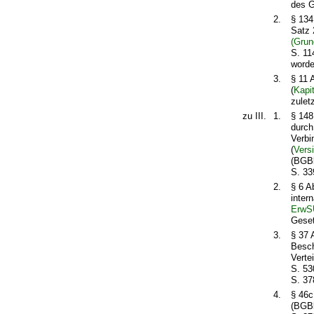
des G
2.
§ 134
Satz 
(Grun
S. 11
worde
3.
§ 11 
(
Kapi
zulet
zu III.
1.
§ 148
durch
Verbi
(
Vers
(BGBl
S. 33
2.
§ 6 A
inter
Erw
Geset
3.
§ 37 
Besch
Verte
S. 53
S. 37
4.
§ 46c
(BGBl