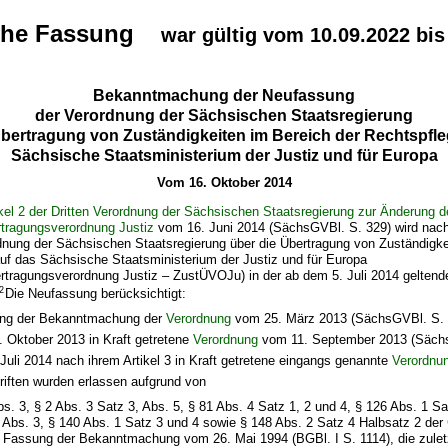
che Fassung
war gültig vom 10.09.2022 bis
Bekanntmachung der Neufassung
der Verordnung der Sächsischen Staatsregierung
Übertragung von Zuständigkeiten im Bereich der Rechtspfle
Sächsische Staatsministerium der Justiz und für Europa
Vom 16. Oktober 2014
ikel 2 der Dritten Verordnung der Sächsischen Staatsregierung zur Änderung d
rtragungsverordnung Justiz
vom 16. Juni 2014 (SächsGVBl. S. 329) wird nac
dnung der Sächsischen Staatsregierung über die Übertragung von Zuständigke
uf das Sächsische Staatsministerium der Justiz und für Europa
ertragungsverordnung Justiz – ZustÜVOJu) in der ab dem 5. Juli 2014 gelten
2
Die Neufassung berücksichtigt:
ung der Bekanntmachung der
Verordnung
vom 25. März 2013 (SächsGVBl. S. 
. Oktober 2013 in Kraft getretene
Verordnung
vom 11. September 2013 (Sächs
 Juli 2014 nach ihrem Artikel 3 in Kraft getretene eingangs genannte
Verordnu
riften wurden erlassen aufgrund von
bs. 3, § 2 Abs. 3 Satz 3, Abs. 5, § 81 Abs. 4 Satz 1, 2 und 4, § 126 Abs. 1 Sa
 Abs. 3, § 140 Abs. 1 Satz 3 und 4 sowie § 148 Abs. 2 Satz 4 Halbsatz 2 der
r Fassung der Bekanntmachung vom 26. Mai 1994 (BGBl. I S. 1114), die zuletz