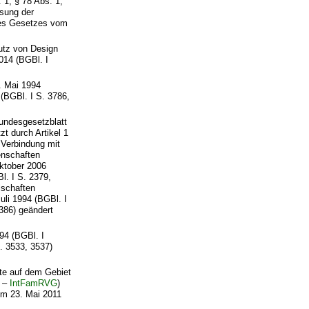
 1, § 78 Abs. 1,
ssung der
des Gesetzes vom
utz von Design
014 (BGBl. I
. Mai 1994
 (BGBl. I S. 3786,
undesgesetzblatt
zt durch Artikel 1
 Verbindung mit
enschaften
ktober 2006
l. I S. 2379,
lschaften
uli 1994 (BGBl. I
2386) geändert
94 (BGBl. I
. 3533, 3537)
te auf dem Gebiet
–
IntFamRVG
)
om 23. Mai 2011