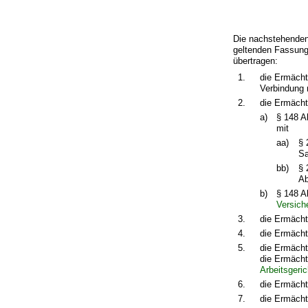
Die nachstehenden
geltenden Fassung 
übertragen:
1.
die Ermächt
Verbindung 
2.
die Ermächt
a)
§ 148 A
mit
aa)
§ 
Sa
bb)
§ 
Ab
b)
§ 148 A
Versich
3.
die Ermächt
4.
die Ermächt
5.
die Ermächt
die Ermächt
Arbeitsgeri
6.
die Ermächt
7.
die Ermächt