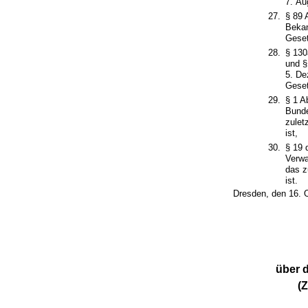
7. Au
27.
§ 89 
Bekan
Geset
28.
§ 130
und §
5. De
Geset
29.
§ 1 A
Bunde
zulet
ist,
30.
§ 19 
Verwa
das z
ist.
Dresden, den 16. 
über 
(