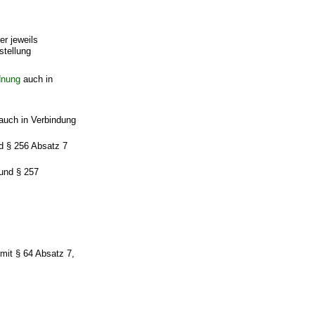
r jeweils
stellung
dnung
auch in
 auch in Verbindung
nd § 256 Absatz 7
 und § 257
mit § 64 Absatz 7,