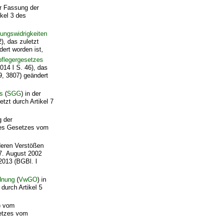
er Fassung der
kel 3 des
ungswidrigkeiten
, das zuletzt
ert worden ist,
flegergesetzes
014 I S. 46), das
9, 3807) geändert
s
(
SGG
) in der
zt durch Artikel 7
g der
des Gesetzes vom
deren Verstößen
7. August 2002
2013 (BGBl. I
dnung
(
VwGO
) in
durch Artikel 5
) vom
setzes vom