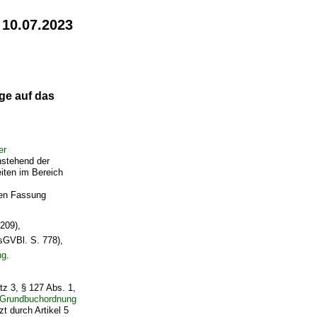
 10.07.2023
ge auf das
er
hstehend der
iten im Bereich
den Fassung
209),
GVBl. S. 778),
ng
.
tz 3, § 127 Abs. 1,
Grundbuchordnung
t durch Artikel 5