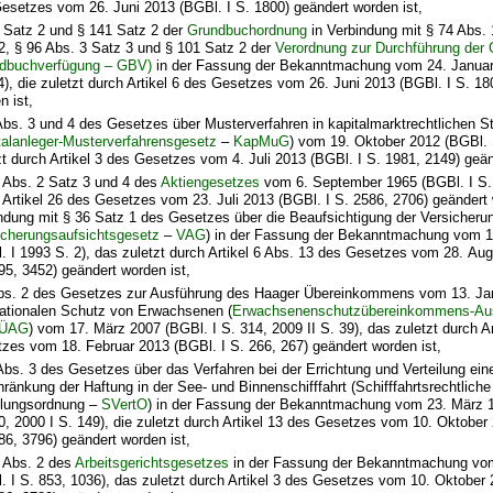
esetzes vom 26. Juni 2013 (BGBl. I S. 1800) geändert worden ist,
 Satz 2 und § 141 Satz 2 der
Grundbuchordnung
in Verbindung mit § 74 Abs. 
2, § 96 Abs. 3 Satz 3 und § 101 Satz 2 der
Verordnung zur Durchführung der
dbuchverfügung – GBV)
in der Fassung der Bekanntmachung vom 24. Januar
4), die zuletzt durch Artikel 6 des Gesetzes vom 26. Juni 2013 (BGBl. I S. 18
n ist,
Abs. 3 und 4 des Gesetzes über Musterverfahren in kapitalmarktrechtlichen Str
talanleger-Musterverfahrensgesetz
–
KapMuG
) vom 19. Oktober 2012 (BGBl. 
zt durch Artikel 3 des Gesetzes vom 4. Juli 2013 (BGBl. I S. 1981, 2149) geän
 Abs. 2 Satz 3 und 4 des
Aktiengesetzes
vom 6. September 1965 (BGBl. I S. 
 Artikel 26 des Gesetzes vom 23. Juli 2013 (BGBl. I S. 2586, 2706) geändert 
ndung mit § 36 Satz 1 des Gesetzes über die Beaufsichtigung der Versicher
icherungsaufsichtsgesetz
–
VAG
) in der Fassung der Bekanntmachung vom 
. I 1993 S. 2), das zuletzt durch Artikel 6 Abs. 13 des Gesetzes vom 28. Aug
95, 3452) geändert worden ist,
bs. 2 des Gesetzes zur Ausführung des Haager Übereinkommens vom 13. Ja
nationalen Schutz von Erwachsenen (
Erwachsenenschutzübereinkommens-Aus
SÜAG
) vom 17. März 2007 (BGBl. I S. 314, 2009 II S. 39), das zuletzt durch Ar
zes vom 18. Februar 2013 (BGBl. I S. 266, 267) geändert worden ist,
Abs. 3 des Gesetzes über das Verfahren bei der Errichtung und Verteilung ei
ränkung der Haftung in der See- und Binnenschifffahrt (Schifffahrtsrechtliche
ilungsordnung –
SVertO
) in der Fassung der Bekanntmachung vom 23. März 1
0, 2000 I S. 149), die zuletzt durch Artikel 13 des Gesetzes vom 10. Oktober
86, 3796) geändert worden ist,
 Abs. 2 des
Arbeitsgerichtsgesetzes
in der Fassung der Bekanntmachung vom
. I S. 853, 1036), das zuletzt durch Artikel 3 des Gesetzes vom 10. Oktober 