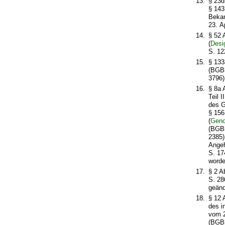
13.
§ 23d
§ 143
Bekan
23. A
14.
§ 52 
(
Desi
S. 12
15.
§ 133
(BGBl
3796)
16.
§ 8a 
Teil 
des G
§ 156
(
Geno
(BGBl
2385)
Angeh
S. 17
worde
17.
§ 2 A
S. 28
geänd
18.
§ 12 
des i
vom 2
(BGBl