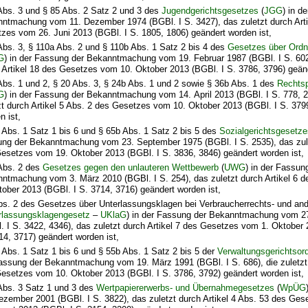
Abs. 3 und § 85 Abs. 2 Satz 2 und 3 des
Jugendgerichtsgesetzes
(
JGG
) in d
ntmachung vom 11. Dezember 1974 (BGBl. I S. 3427), das zuletzt durch Arti
zes vom 26. Juni 2013 (BGBl. I S. 1805, 1806) geändert worden ist,
Abs. 3, § 110a Abs. 2 und § 110b Abs. 1 Satz 2 bis 4 des
Gesetzes über Ordn
G
) in der Fassung der Bekanntmachung vom 19. Februar 1987 (BGBl. I S. 602)
 Artikel 18 des Gesetzes vom 10. Oktober 2013 (BGBl. I S. 3786, 3796) geänd
Abs. 1 und 2, § 20 Abs. 3, § 24b Abs. 1 und 2 sowie § 36b Abs. 1 des
Rechtsp
G
) in der Fassung der Bekanntmachung vom 14. April 2013 (BGBl. I S. 778, 2
zt durch Artikel 5 Abs. 2 des Gesetzes vom 10. Oktober 2013 (BGBl. I S. 379
n ist,
 Abs. 1 Satz 1 bis 6 und § 65b Abs. 1 Satz 2 bis 5 des
Sozialgerichtsgesetze
ng der Bekanntmachung vom 23. September 1975 (BGBl. I S. 2535), das zulet
esetzes vom 19. Oktober 2013 (BGBl. I S. 3836, 3846) geändert worden ist,
Abs. 2 des
Gesetzes gegen den unlauteren Wettbewerb
(
UWG
) in der Fassun
ntmachung vom 3. März 2010 (BGBl. I S. 254), das zuletzt durch Artikel 6 
tober 2013 (BGBl. I S. 3714, 3716) geändert worden ist,
bs. 2 des Gesetzes über Unterlassungsklagen bei Verbraucherrechts- und an
rlassungsklagengesetz
–
UKlaG
) in der Fassung der Bekanntmachung vom 2
. I S. 3422, 4346), das zuletzt durch Artikel 7 des Gesetzes vom 1. Oktober 
14, 3717) geändert worden ist,
 Abs. 1 Satz 1 bis 6 und § 55b Abs. 1 Satz 2 bis 5 der
Verwaltungsgerichtsor
assung der Bekanntmachung vom 19. März 1991 (BGBl. I S. 686), die zuletzt 
esetzes vom 10. Oktober 2013 (BGBl. I S. 3786, 3792) geändert worden ist,
Abs. 3 Satz 1 und 3 des
Wertpapiererwerbs- und Übernahmegesetzes
(
WpÜG
ezember 2001 (BGBl. I S. 3822), das zuletzt durch Artikel 4 Abs. 53 des Ge