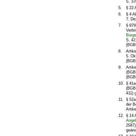
S. 37
5.
§ 22 
6.
§ 4 A
7. De
7.
§ 979
Verbi
Bürge
S. 42
(BGBl
8.
Artik
5. Ok
(BGBl
9.
Artik
(BGBl
(BGBl
10.
§ 41a
(BGBl
411) 
11.
§ 52a
der B
Artik
12.
§ 14 
Angel
2587)
geänd