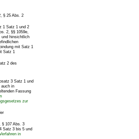
, § 25 Abs. 2
z 1 Satz 1 und 2
bs. 2, §§ 1059e,
s
und hinsichtlich
findlichen
bindung mit Satz 1
t Satz 1
atz 2 des
bsatz 3 Satz 1 und
 auch in
eltenden Fassung
n
ngsgesetzes zur
er
, § 107 Abs. 3
4 Satz 3 bis 5 und
erfahren in