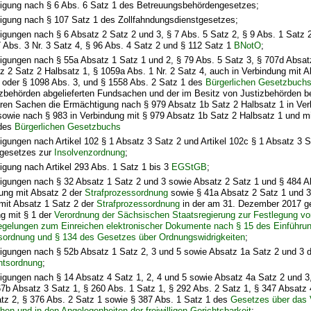
igung nach § 6 Abs. 6 Satz 1 des Betreuungsbehördengesetzes;
igung nach § 107 Satz 1 des Zollfahndungsdienstgesetzes;
igungen nach § 6 Absatz 2 Satz 2 und 3, § 7 Abs. 5 Satz 2, § 9 Abs. 1 Satz 2
7 Abs. 3 Nr. 3 Satz 4, § 96 Abs. 4 Satz 2 und § 112 Satz 1
BNotO
;
igungen nach § 55a Absatz 1 Satz 1 und 2, § 79 Abs. 5 Satz 3, § 707d Absat
z 2 Satz 2 Halbsatz 1, § 1059a Abs. 1 Nr. 2 Satz 4, auch in Verbindung mit A
 oder § 1098 Abs. 3, und § 1558 Abs. 2 Satz 1 des
Bürgerlichen Gesetzbuch
izbehörden abgelieferten Fundsachen und der im Besitz von Justizbehörden be
ren Sachen die Ermächtigung nach § 979 Absatz 1b Satz 2 Halbsatz 1 in Ver
sowie nach § 983 in Verbindung mit § 979 Absatz 1b Satz 2 Halbsatz 1 und mi
 des
Bürgerlichen Gesetzbuchs
igungen nach Artikel 102 § 1 Absatz 3 Satz 2 und Artikel 102c § 1 Absatz 3 S
sgesetzes zur
Insolvenzordnung
;
igung nach Artikel 293 Abs. 1 Satz 1 bis 3
EGStGB
;
igungen nach § 32 Absatz 1 Satz 2 und 3 sowie Absatz 2 Satz 1 und § 484 A
dung mit Absatz 2 der
Strafprozessordnung
sowie § 41a Absatz 2 Satz 1 und 3
mit Absatz 1 Satz 2 der
Strafprozessordnung
in der am 31. Dezember 2017 g
ng mit § 1 der
Verordnung der Sächsischen Staatsregierung zur Festlegung vo
gelungen zum Einreichen elektronischer Dokumente nach § 15 des Einführu
sordnung und § 134 des Gesetzes über Ordnungswidrigkeiten
;
igungen nach § 52b Absatz 1 Satz 2, 3 und 5 sowie Absatz 1a Satz 2 und 3 d
htsordnung
;
igungen nach § 14 Absatz 4 Satz 1, 2, 4 und 5 sowie Absatz 4a Satz 2 und 3
67b Absatz 3 Satz 1, § 260 Abs. 1 Satz 1, § 292 Abs. 2 Satz 1, § 347 Absatz 
tz 2, § 376 Abs. 2 Satz 1 sowie § 387 Abs. 1 Satz 1 des
Gesetzes über das V
en und in den Angelegenheiten der freiwilligen Gerichtsbarkeit
;