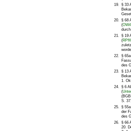
19.
§ 33 
Bekan
Geset
20.
§ 68 
(
OWi
durch
21.
§ 19 
(
RPfl
zulet
worde
22.
§ 65a
Fassu
des G
23.
§ 13 
Bekan
1. Ok
24.
§ 6 A
(
Unte
(BGBl
S. 37
25.
§ 55a
der F
des G
26.
§ 66 
20. D