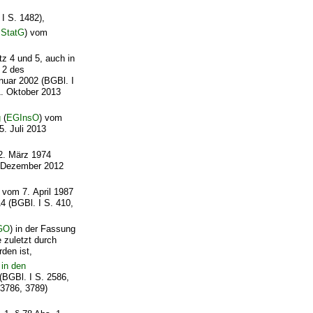
I S. 1482),
sStatG
) vom
tz 4 und 5, auch in
 2 des
nuar 2002 (BGBl. I
1. Oktober 2013
g
(
EGInsO
) vom
5. Juli 2013
2. März 1974
0. Dezember 2012
vom 7. April 1987
14 (BGBl. I S. 410,
GO
) in der Fassung
 zuletzt durch
den ist,
 in den
BGBl. I S. 2586,
 3786, 3789)