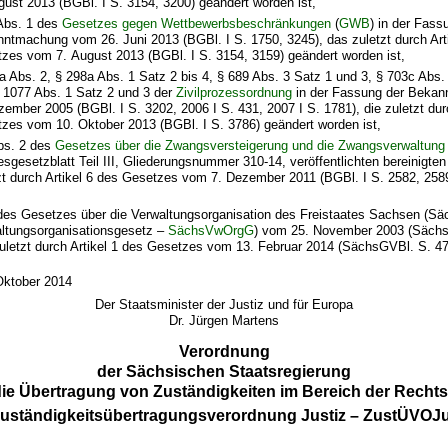
gust 2013 (BGBl. I S. 3154, 3200) geändert worden ist,
Abs. 1 des
Gesetzes gegen Wettbewerbsbeschränkungen
(
GWB
) in der Fass
ntmachung vom 26. Juni 2013 (BGBl. I S. 1750, 3245), das zuletzt durch Art
zes vom 7. August 2013 (BGBl. I S. 3154, 3159) geändert worden ist,
a Abs. 2, § 298a Abs. 1 Satz 2 bis 4, § 689 Abs. 3 Satz 1 und 3, § 703c Abs.
 1077 Abs. 1 Satz 2 und 3 der
Zivilprozessordnung
in der Fassung der Beka
zember 2005 (BGBl. I S. 3202, 2006 I S. 431, 2007 I S. 1781), die zuletzt dur
zes vom 10. Oktober 2013 (BGBl. I S. 3786) geändert worden ist,
bs. 2 des
Gesetzes über die Zwangsversteigerung und die Zwangsverwaltung
sgesetzblatt Teil III, Gliederungsnummer 310-14, veröffentlichten bereinigte
zt durch Artikel 6 des Gesetzes vom 7. Dezember 2011 (BGBl. I S. 2582, 258
des Gesetzes über die Verwaltungsorganisation des Freistaates Sachsen (Sä
ltungsorganisationsgesetz –
SächsVwOrgG
) vom 25. November 2003 (Sächs
uletzt durch Artikel 1 des Gesetzes vom 13. Februar 2014 (SächsGVBl. S. 4
Oktober 2014
Der Staatsminister der Justiz und für Europa
Dr. Jürgen Martens
Verordnung
der Sächsischen Staatsregierung
die Übertragung von Zuständigkeiten im Bereich der Rechts
Zuständigkeitsübertragungsverordnung Justiz – ZustÜVOJu