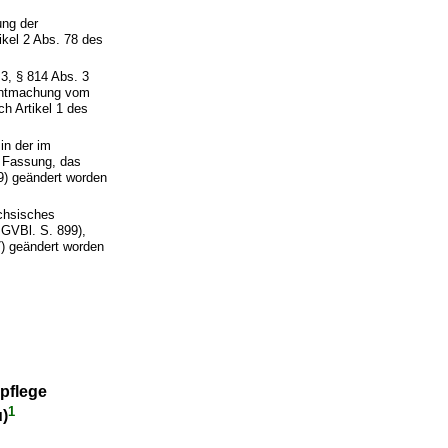
ung der
ikel 2 Abs. 78 des
 3, § 814 Abs. 3
nntmachung vom
ch Artikel 1 des
in der im
n Fassung, das
9) geändert worden
chsisches
GVBl. S. 899),
7) geändert worden
pflege
1
)