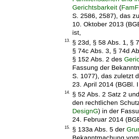
Gerichtsbarkeit
(
Fam
S. 2586, 2587), das zu
10. Oktober 2013 (BGB
ist,
13.
§ 23d, § 58 Abs. 1, § 
§ 74c Abs. 3, § 74d Ab
§ 152 Abs. 2 des
Geri
Fassung der Bekanntm
S. 1077), das zuletzt 
23. April 2014 (BGBl. 
14.
§ 52 Abs. 2 Satz 2 un
den rechtlichen Schut
DesignG
) in der Fas
24. Februar 2014 (BGBl
15.
§ 133a Abs. 5 der
Gru
Bekanntmachung vom 26