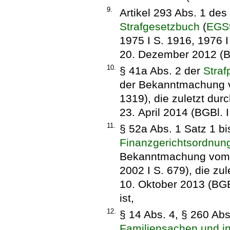
9.
Artikel 293 Abs. 1 de
Strafgesetzbuch
(
EGS
1975 I S. 1916, 1976 I
20. Dezember 2012 (BG
10.
§ 41a Abs. 2 der
Stra
der Bekanntmachung vo
1319), die zuletzt dur
23. April 2014 (BGBl. 
11.
§ 52a Abs. 1 Satz 1 bi
Finanzgerichtsordnun
Bekanntmachung vom 2
2002 I S. 679), die zu
10. Oktober 2013 (BGB
ist,
12.
§ 14 Abs. 4, § 260 Ab
Familiensachen und in