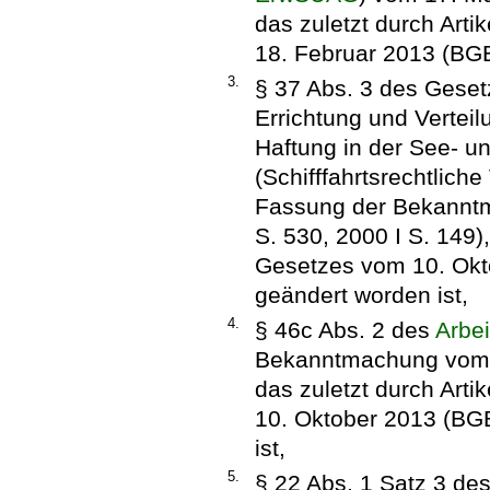
das zuletzt durch Art
18. Februar 2013 (BGBl
3.
§ 37 Abs. 3 des Geset
Errichtung und Vertei
Haftung in der See- un
(Schifffahrtsrechtlich
Fassung der Bekanntm
S. 530, 2000 I S. 149),
Gesetzes vom 10. Okto
geändert worden ist,
4.
§ 46c Abs. 2 des
Arbei
Bekanntmachung vom 2.
das zuletzt durch Art
10. Oktober 2013 (BGB
ist,
5.
§ 22 Abs. 1 Satz 3 de