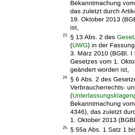
Bekanntmachung vom 2
das zuletzt durch Art
19. Oktober 2013 (BGB
ist,
23.
§ 13 Abs. 2 des
Geset
(
UWG
) in der Fassu
3. März 2010 (BGBl. I 
Gesetzes vom 1. Oktob
geändert worden ist,
24.
§ 6 Abs. 2 des Gesetz
Verbraucherrechts- u
(
Unterlassungsklagen
Bekanntmachung vom 2
4346), das zuletzt dur
1. Oktober 2013 (BGBl.
25.
§ 55a Abs. 1 Satz 1 bi