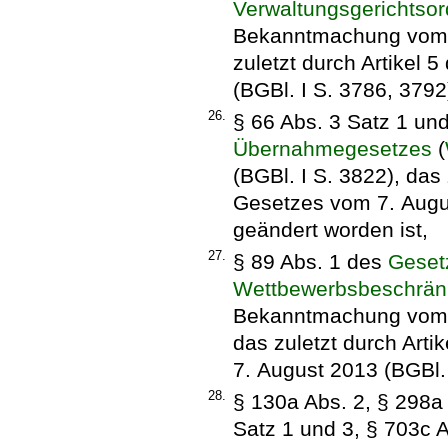
Verwaltungsgerichtso
Bekanntmachung vom 1
zuletzt durch Artikel
(BGBl. I S. 3786, 3792
26.
§ 66 Abs. 3 Satz 1 un
Übernahmegesetzes
(
(BGBl. I S. 3822), das 
Gesetzes vom 7. Augus
geändert worden ist,
27.
§ 89 Abs. 1 des
Geset
Wettbewerbsbeschrä
Bekanntmachung vom 26
das zuletzt durch Art
7. August 2013 (BGBl. 
28.
§ 130a Abs. 2, § 298a 
Satz 1 und 3, § 703c A