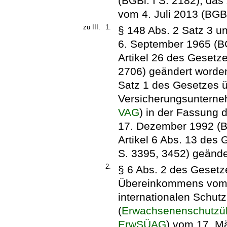
(BGBl. I S. 2182), das
vom 4. Juli 2013 (BGBl
zu III.
1.
§ 148 Abs. 2 Satz 3 u
6. September 1965 (BGB
Artikel 26 des Gesetze
2706) geändert worden
Satz 1 des Gesetzes ü
Versicherungsunterne
VAG
) in der Fassung
17. Dezember 1992 (BG
Artikel 6 Abs. 13 des
S. 3395, 3452) geänder
2.
§ 6 Abs. 2 des Gesetz
Übereinkommens vom 
internationalen Schu
(
Erwachsenenschutzü
ErwSÜAG
) vom 17. Mä