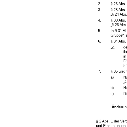
2.
§ 26 Abs.
3.
§ 28 Abs. 
„§ 24 Abs.
4.
§ 30 Abs. 
„§ 26 Abs
5.
In § 31 A
Gruppe“ j
6.
§ 34 Abs. 
„2.
de
ih
in
Fä
§ 
7.
§ 35 wird 
a)
Nu
„4
b)
Nu
c)
Di
Änderung
§ 2 Abs. 1 der Ve
und Einrichtungen