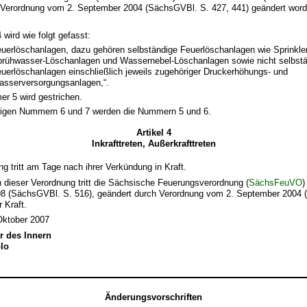
r Verordnung vom 2. September 2004 (SächsGVBl. S. 427, 441) geändert worde
wird wie folgt gefasst:
uerlöschanlagen, dazu gehören selbständige Feuerlöschanlagen wie Sprinkle
rühwasser-Löschanlagen und Wassernebel-Löschanlagen sowie nicht selbst
uerlöschanlagen einschließlich jeweils zugehöriger Druckerhöhungs- und
sserversorgungsanlagen,“.
r 5 wird gestrichen.
rigen Nummern 6 und 7 werden die Nummern 5 und 6.
Artikel 4
Inkrafttreten, Außerkrafttreten
ng tritt am Tage nach ihrer Verkündung in Kraft.
ten dieser Verordnung tritt die Sächsische Feuerungsverordnung (
SächsFeuVO
)
8 (SächsGVBl. S. 516), geändert durch Verordnung vom 2. September 2004
 Kraft.
Oktober 2007
r des Innern
olo
Änderungsvorschriften