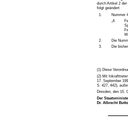
durch Artikel 2 de
folgt geändert:
1.
Nummer 4 
„4.
Fe
Sp
Fe
Wa
2.
Die Numme
3.
Die bishe
(1) Diese Verordnu
(2) Mit Inkrafttre
17. September 199
S. 427, 442), außer
Dresden, den 15. 
Der Staatsministe
Dr. Albrecht Butt