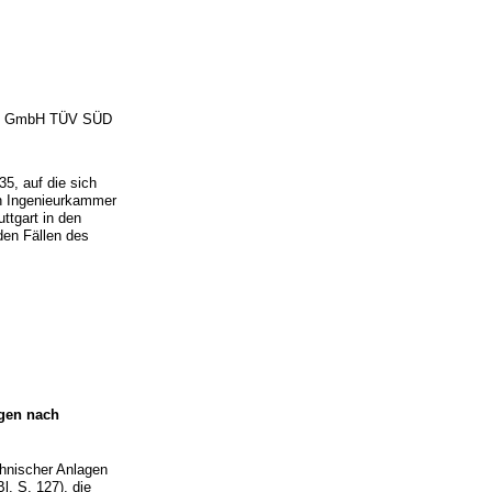
vice GmbH TÜV SÜD
5, auf die sich
en Ingenieurkammer
ttgart in den
den Fällen des
ngen nach
chnischer Anlagen
. S. 127), die