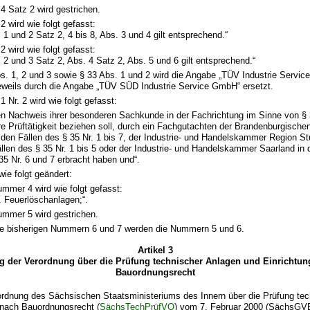
 4 Satz 2 wird gestrichen.
2 wird wie folgt gefasst:
 1 und 2 Satz 2, 4 bis 8, Abs. 3 und 4 gilt entsprechend.“
2 wird wie folgt gefasst:
. 2 und 3 Satz 2, Abs. 4 Satz 2, Abs. 5 und 6 gilt entsprechend.“
bs. 1, 2 und 3 sowie § 33 Abs. 1 und 2 wird die Angabe „TÜV Industrie Ser
eweils durch die Angabe „TÜV SÜD Industrie Service GmbH“ ersetzt.
1 Nr. 2 wird wie folgt gefasst:
n Nachweis ihrer besonderen Sachkunde in der Fachrichtung im Sinne von § 3
re Prüftätigkeit beziehen soll, durch ein Fachgutachten der Brandenburgisch
 den Fällen des § 35 Nr. 1 bis 7, der Industrie- und Handelskammer Region Stu
llen des § 35 Nr. 1 bis 5 oder der Industrie- und Handelskammer Saarland in 
35 Nr. 6 und 7 erbracht haben und“.
wie folgt geändert:
mmer 4 wird wie folgt gefasst:
. Feuerlöschanlagen;“.
mmer 5 wird gestrichen.
e bisherigen Nummern 6 und 7 werden die Nummern 5 und 6.
Artikel 3
 der Verordnung über die Prüfung technischer Anlagen und Einrichtu
Bauordnungsrecht
rordnung des Sächsischen Staatsministeriums des Innern über die Prüfung te
 nach Bauordnungsrecht (
SächsTechPrüfVO
) vom 7. Februar 2000 (SächsGVBl