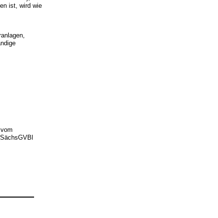
n ist, wird wie
ranlagen,
ändige
 vom
 (SächsGVBl