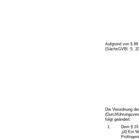
Aufgrund von § 88 
(SächsGVBl. S. 200
Die Verordnung de
(Durchführungsve
folgt geändert:
1.
Dem § 15 
„(4) Ein 
Prüfingen