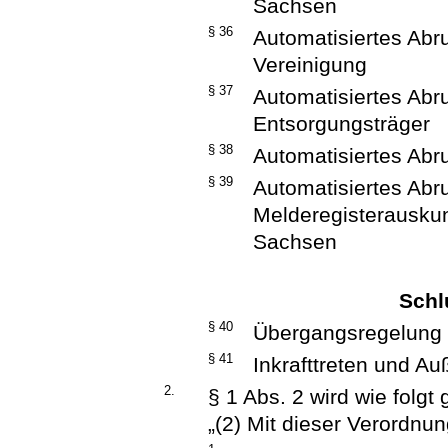
Sachsen
§ 36
Automatisiertes Abru
Vereinigung
§ 37
Automatisiertes Abru
Entsorgungsträger
§ 38
Automatisiertes Abr
§ 39
Automatisiertes Abr
Melderegisterauskun
Sachsen
Schl
§ 40
Übergangsregelung
§ 41
Inkrafttreten und Auß
2.
§ 1 Abs. 2 wird wie folgt 
„(2) Mit dieser Verordnun