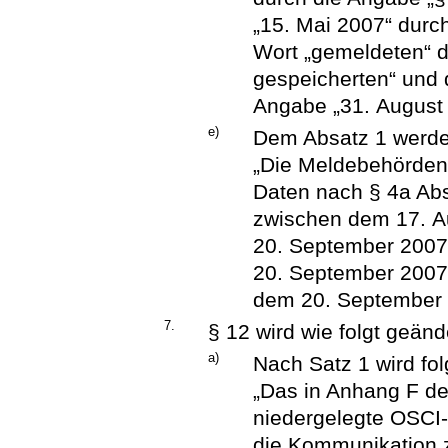
„15. Mai 2007“ durc
Wort „gemeldeten“ d
gespeicherten“ und 
Angabe „31. August 
e)
Dem Absatz 1 werde
„Die Meldebehörden 
Daten nach § 4a Abs
zwischen dem 17. 
20. September 200
20. September 2007
dem 20. September 2
7.
§ 12 wird wie folgt geänd
a)
Nach Satz 1 wird fol
„Das in Anhang F de
niedergelegte OSCI-T
die Kommunikation 