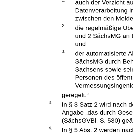
1.
auch der Verzicht a
Datenverarbeitung 
zwischen den Meld
2.
die regelmäßige Übe
und 2 SächsMG an B
und
3.
der automatisierte A
SächsMG durch Behö
Sachsens sowie sein
Personen des öffentl
Vermessungsingenieu
geregelt.“
3.
In § 3 Satz 2 wird nach 
Angabe „das durch Gese
(SächsGVBl. S. 530) geän
4.
In § 5 Abs. 2 werden na