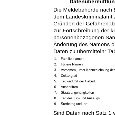
Datenübermittlu
Die Meldebehörde nach 
dem Landeskriminalamt
Gründen der Gefahrenabw
zur Fortschreibung der kr
personenbezogenen Sam
Änderung des Namens od
Daten zu übermitteln: Ta
1.
Familiennamen
2.
frühere Namen
3.
Vornamen, unter Kennzeichnung de
4.
Doktorgrad
5.
Tag und Ort der Geburt
6.
Anschriften
7.
Staatsangehörigkeiten
8.
Tag des Ein- und Auszugs
9.
Sterbetag und -ort
Sind Daten nach Satz 1 