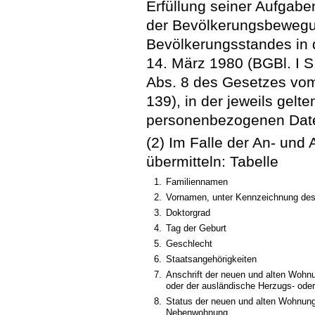
Erfüllung seiner Aufgabe
der Bevölkerungsbewegu
Bevölkerungsstandes in
14. März 1980 (BGBl. I S.
Abs. 8 des Gesetzes vom
139), in der jeweils gelt
personenbezogenen Date
(2) Im Falle der An- und
übermitteln: Tabelle
1.
Familiennamen
2.
Vornamen, unter Kennzeichnung de
3.
Doktorgrad
4.
Tag der Geburt
5.
Geschlecht
6.
Staatsangehörigkeiten
7.
Anschrift der neuen und alten Wohn
oder der ausländische Herzugs- od
8.
Status der neuen und alten Wohnung
Nebenwohnung