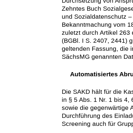
Durchsetzung von Anspr
Zehntes Buch Sozialgese
und Sozialdatenschutz –
Bekanntmachung vom 18. 
zuletzt durch Artikel 26
(BGBl. I S. 2407, 2441) g
geltenden Fassung, die in
SächsMG genannten Date
Automatisiertes Abru
Die SAKD hält für die Ka
in § 5 Abs. 1 Nr. 1 bis 
sowie die gegenwärtige A
Durchführung des Einl
Screening auch für Grup