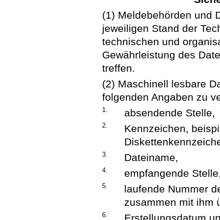
(1) Meldebehörden und 
jeweiligen Stand der Tech
technischen und organi
Gewährleistung des Date
treffen.
(2) Maschinell lesbare Da
folgenden Angaben zu v
1.
absendende Stelle,
2.
Kennzeichen, beispi
Diskettenkennzeich
3.
Dateiname,
4.
empfangende Stelle
5.
laufende Nummer de
zusammen mit ihm ü
6.
Erstellungsdatum u