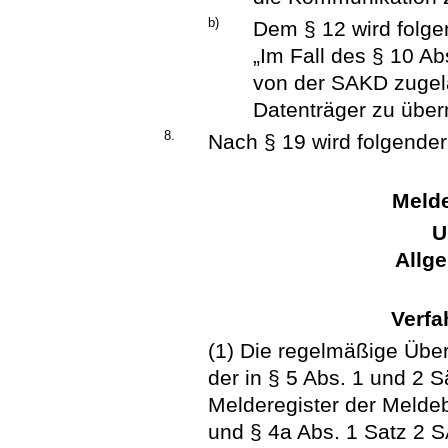
b)
Dem § 12 wird folge
„Im Fall des § 10 Ab
von der SAKD zugela
Datenträger zu überm
8.
Nach § 19 wird folgender
Melde
U
Allg
Verfa
(1) Die regelmäßige Über
der in § 5 Abs. 1 und 
Melderegister der Meld
und § 4a Abs. 1 Satz 2