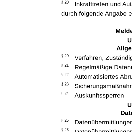
§ 20
Inkrafttreten und Auß
durch folgende Angabe er
Melde
U
Allg
§ 20
Verfahren, Zuständi
§ 21
Regelmäßige Datenü
§ 22
Automatisiertes Abr
§ 23
Sicherungsmaßnah
§ 24
Auskunftssperren
U
Dat
§ 25
Datenübermittlungen
§ 26
Datenübermittlungen