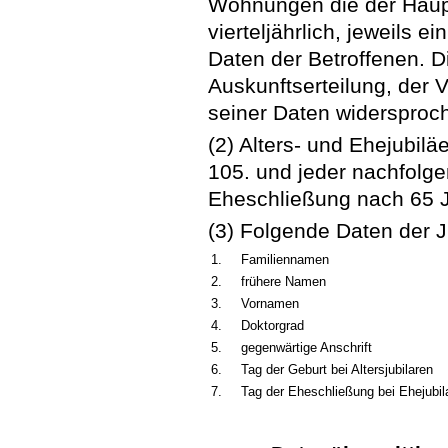
Wohnungen die der Haup
vierteljährlich, jeweils
Daten der Betroffenen. Di
Auskunftserteilung, der 
seiner Daten widersproc
(2) Alters- und Ehejubilä
105. und jeder nachfolg
Eheschließung nach 65 J
(3) Folgende Daten der Ju
1.
Familiennamen
2.
frühere Namen
3.
Vornamen
4.
Doktorgrad
5.
gegenwärtige Anschrift
6.
Tag der Geburt bei Altersjubilaren
7.
Tag der Eheschließung bei Ehejubil