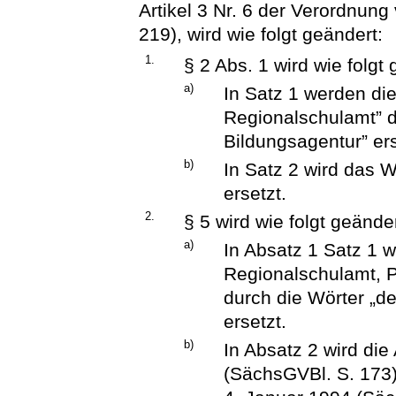
Artikel 3 Nr. 6 der Verordnun
219), wird wie folgt geändert:
1.
§ 2 Abs. 1 wird wie folgt
a)
In Satz 1 werden di
Regionalschulamt” d
Bildungsagentur” ers
b)
In Satz 2 wird das W
ersetzt.
2.
§ 5 wird wie folgt geänder
a)
In Absatz 1 Satz 1 
Regionalschulamt, P
durch die Wörter „d
ersetzt.
b)
In Absatz 2 wird di
(SächsGVBl. S. 173