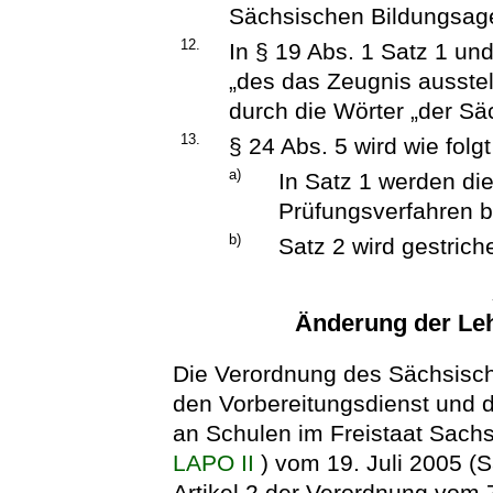
Sächsischen Bildungsagen
12.
In § 19 Abs. 1 Satz 1 un
„des das Zeugnis ausste
durch die Wörter „der Sä
13.
§ 24 Abs. 5 wird wie folg
a)
In Satz 1 werden di
Prüfungsverfahren 
b)
Satz 2 wird gestrich
Änderung der Le
Die Verordnung des Sächsisch
den Vorbereitungsdienst und d
an Schulen im Freistaat Sach
LAPO II
) vom 19. Juli 2005 (
Artikel 2 der Verordnung vom 