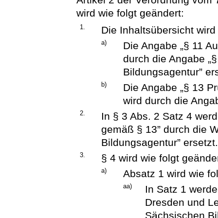
wird wie folgt geändert:
1.
Die Inhaltsübersicht wird
a)
Die Angabe „§ 11 Au
durch die Angabe „§
Bildungsagentur” ers
b)
Die Angabe „§ 13 P
wird durch die Angab
2.
In § 3 Abs. 2 Satz 4 wer
gemäß § 13” durch die W
Bildungsagentur” ersetzt
3.
§ 4 wird wie folgt geänder
a)
Absatz 1 wird wie fo
aa)
In Satz 1 werd
Dresden und Lei
Sächsischen Bil