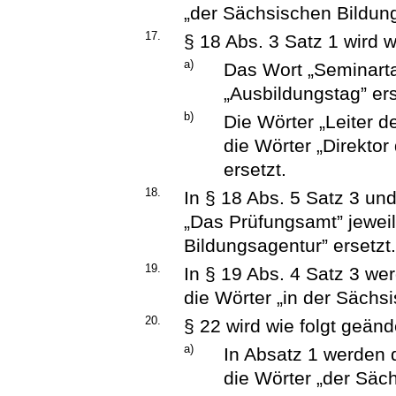
„der Sächsischen Bildung
17.
§ 18 Abs. 3 Satz 1 wird w
a)
Das Wort „Seminarta
„Ausbildungstag” ers
b)
Die Wörter „Leiter 
die Wörter „Direkto
ersetzt.
18.
In § 18 Abs. 5 Satz 3 un
„Das Prüfungsamt” jeweil
Bildungsagentur” ersetzt
19.
In § 19 Abs. 4 Satz 3 we
die Wörter „in der Sächs
20.
§ 22 wird wie folgt geänd
a)
In Absatz 1 werden 
die Wörter „der Säc