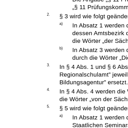
„§ 11 Prüfungskommi
2.
§ 3 wird wie folgt geänder
a)
In Absatz 1 werden 
dessen Amtsbezirk d
die Wörter „der Säc
b)
In Absatz 3 werden 
durch die Wörter „D
3.
In § 4 Abs. 1 und § 6 Ab
Regionalschulamt” jeweil
Bildungsagentur” ersetzt
4.
In § 4 Abs. 4 werden di
die Wörter „von der Säch
5.
§ 5 wird wie folgt geänder
a)
In Absatz 1 werden 
Staatlichen Seminar