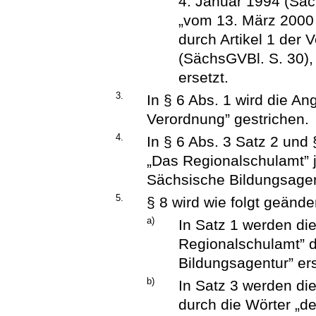
4. Januar 1994 (Säc
„vom 13. März 2000 
durch Artikel 1 der
(SächsGVBl. S. 30), 
ersetzt.
3.
In § 6 Abs. 1 wird die A
Verordnung” gestrichen.
4.
In § 6 Abs. 3 Satz 2 und
„Das Regionalschulamt” j
Sächsische Bildungsagent
5.
§ 8 wird wie folgt geänder
a)
In Satz 1 werden di
Regionalschulamt” d
Bildungsagentur” ers
b)
In Satz 3 werden di
durch die Wörter „d