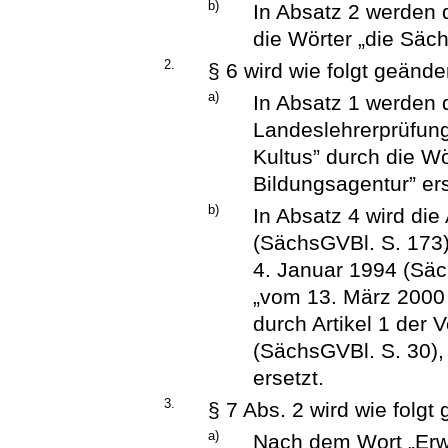
b)
In Absatz 2 werden 
die Wörter „die Säch
2.
§ 6 wird wie folgt geänder
a)
In Absatz 1 werden 
Landeslehrerprüfung
Kultus” durch die W
Bildungsagentur” ers
b)
In Absatz 4 wird di
(SächsGVBl. S. 173
4. Januar 1994 (Säc
„vom 13. März 2000 
durch Artikel 1 der
(SächsGVBl. S. 30), 
ersetzt.
3.
§ 7 Abs. 2 wird wie folgt
a)
Nach dem Wort „Erwe