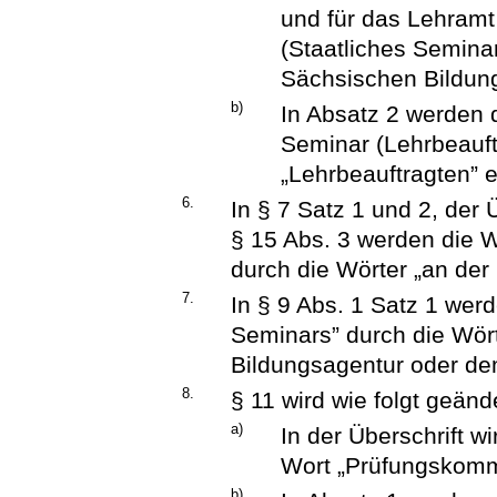
und für das Lehramt
(Staatliches Seminar
Sächsischen Bildung
b)
In Absatz 2 werden 
Seminar (Lehrbeauft
„Lehrbeauftragten” e
6.
In § 7 Satz 1 und 2, der 
§ 15 Abs. 3 werden die W
durch die Wörter „an der
7.
In § 9 Abs. 1 Satz 1 werd
Seminars” durch die Wört
Bildungsagentur oder dem
8.
§ 11 wird wie folgt geände
a)
In der Überschrift w
Wort „Prüfungskommi
b)