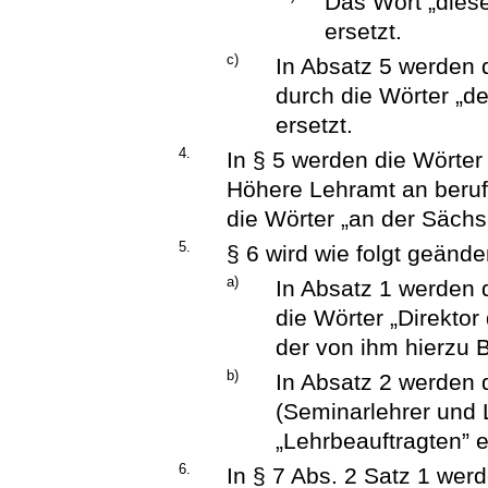
Das Wort „diese
ersetzt.
c)
In Absatz 5 werden 
durch die Wörter „d
ersetzt.
4.
In § 5 werden die Wörter
Höhere Lehramt an beruf
die Wörter „an der Sächs
5.
§ 6 wird wie folgt geänder
a)
In Absatz 1 werden 
die Wörter „Direkto
der von ihm hierzu B
b)
In Absatz 2 werden 
(Seminarlehrer und 
„Lehrbeauftragten” e
6.
In § 7 Abs. 2 Satz 1 wer