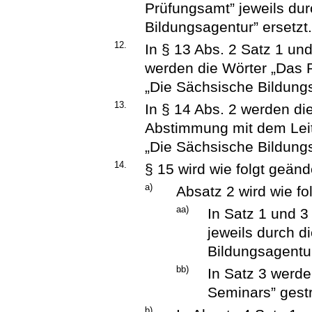
Prüfungsamt” jeweils dur
Bildungsagentur” ersetzt
12.
In § 13 Abs. 2 Satz 1 un
werden die Wörter „Das P
„Die Sächsische Bildungs
13.
In § 14 Abs. 2 werden di
Abstimmung mit dem Leit
„Die Sächsische Bildungs
14.
§ 15 wird wie folgt geänd
a)
Absatz 2 wird wie fo
aa)
In Satz 1 und 
jeweils durch d
Bildungsagentur
bb)
In Satz 3 werde
Seminars” gestr
b)