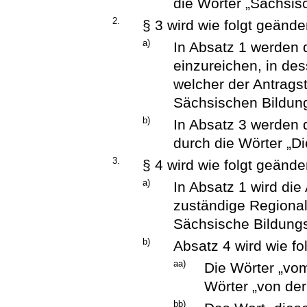
die Wörter „Sächsis
2.
§ 3 wird wie folgt geänder
a)
In Absatz 1 werden 
einzureichen, in des
welcher der Antragste
Sächsischen Bildungs
b)
In Absatz 3 werden 
durch die Wörter „D
3.
§ 4 wird wie folgt geänder
a)
In Absatz 1 wird di
zuständige Regional
Sächsische Bildungs
b)
Absatz 4 wird wie fo
aa)
Die Wörter „vo
Wörter „von der
bb)