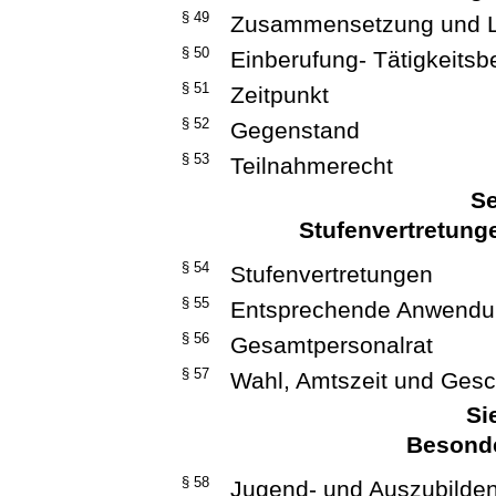
§ 49
Zusammensetzung und L
§ 50
Einberufung- Tätigkeitsbe
§ 51
Zeitpunkt
§ 52
Gegenstand
§ 53
Teilnahmerecht
Se
Stufenvertretung
§ 54
Stufenvertretungen
§ 55
Entsprechende Anwendung
§ 56
Gesamtpersonalrat
§ 57
Wahl, Amtszeit und Gesc
Si
Besonde
§ 58
Jugend- und Auszubilde