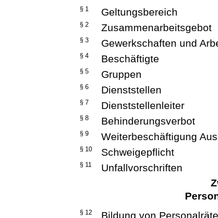
§ 1
Geltungsbereich
§ 2
Zusammenarbeitsgebot
§ 3
Gewerkschaften und Arb
§ 4
Beschäftigte
§ 5
Gruppen
§ 6
Dienststellen
§ 7
Dienststellenleiter
§ 8
Behinderungsverbot
§ 9
Weiterbeschäftigung Aus
§ 10
Schweigepflicht
§ 11
Unfallvorschriften
Z
Person
§ 12
Bildung von Personalrät