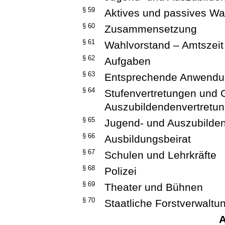
§ 59
Aktives und passives Wa
§ 60
Zusammensetzung
§ 61
Wahlvorstand – Amtszeit
§ 62
Aufgaben
§ 63
Entsprechende Anwendun
§ 64
Stufenvertretungen und 
Auszubildendenvertretu
§ 65
Jugend- und Auszubild
§ 66
Ausbildungsbeirat
§ 67
Schulen und Lehrkräfte
§ 68
Polizei
§ 69
Theater und Bühnen
§ 70
Staatliche Forstverwaltu
A