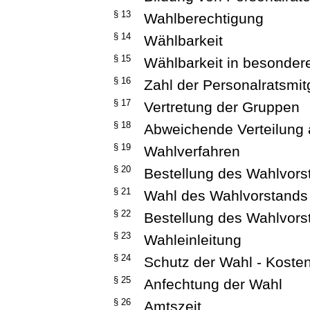
§ 13
Wahlberechtigung
§ 14
Wählbarkeit
§ 15
Wählbarkeit in besonder
§ 16
Zahl der Personalratsmit
§ 17
Vertretung der Gruppen
§ 18
Abweichende Verteilung 
§ 19
Wahlverfahren
§ 20
Bestellung des Wahlvors
§ 21
Wahl des Wahlvorstands
§ 22
Bestellung des Wahlvorst
§ 23
Wahleinleitung
§ 24
Schutz der Wahl - Koste
§ 25
Anfechtung der Wahl
§ 26
Amtszeit