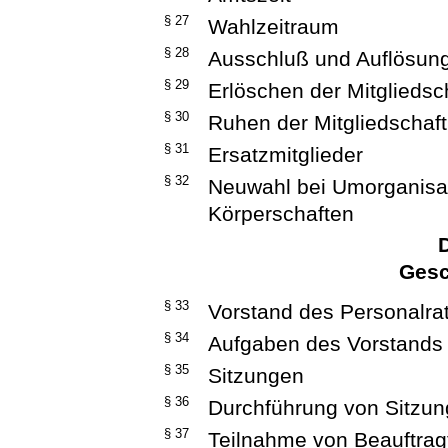
§ 27
Wahlzeitraum
§ 28
Ausschluß und Auflösun
§ 29
Erlöschen der Mitgliedsc
§ 30
Ruhen der Mitgliedschaft
§ 31
Ersatzmitglieder
§ 32
Neuwahl bei Umorganisat
Körperschaften
D
Gesc
§ 33
Vorstand des Personalra
§ 34
Aufgaben des Vorstands
§ 35
Sitzungen
§ 36
Durchführung von Sitzu
§ 37
Teilnahme von Beauftrag