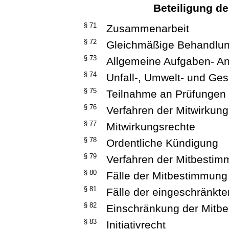
Beteiligung de
§ 71
Zusammenarbeit
§ 72
Gleichmäßige Behandlung 
§ 73
Allgemeine Aufgaben- A
§ 74
Unfall-, Umwelt- und Ge
§ 75
Teilnahme an Prüfungen
§ 76
Verfahren der Mitwirkung
§ 77
Mitwirkungsrechte
§ 78
Ordentliche Kündigung
§ 79
Verfahren der Mitbesti
§ 80
Fälle der Mitbestimmung
§ 81
Fälle der eingeschränkt
§ 82
Einschränkung der Mitb
§ 83
Initiativrecht