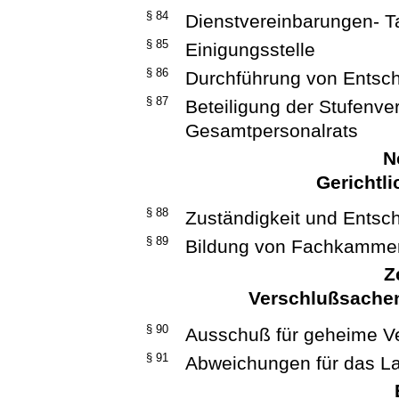
§ 84
Dienstvereinbarungen- Ta
§ 85
Einigungsstelle
§ 86
Durchführung von Entsc
§ 87
Beteiligung der Stufenve
Gesamtpersonalrats
N
Gerichtl
§ 88
Zuständigkeit und Entsc
§ 89
Bildung von Fachkamme
Z
Verschlußsache
§ 90
Ausschuß für geheime V
§ 91
Abweichungen für das L