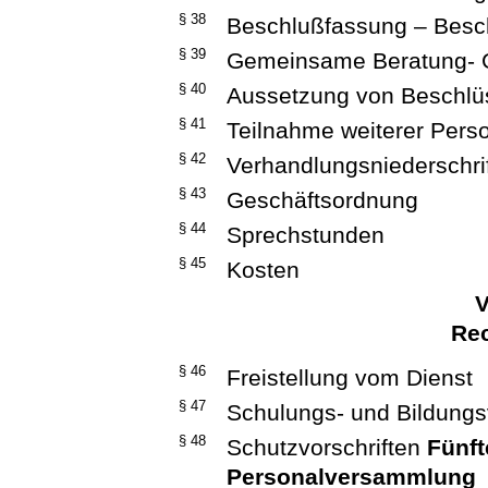
§ 38
Beschlußfassung – Besch
§ 39
Gemeinsame Beratung- 
§ 40
Aussetzung von Beschlü
§ 41
Teilnahme weiterer Pers
§ 42
Verhandlungsniederschri
§ 43
Geschäftsordnung
§ 44
Sprechstunden
§ 45
Kosten
V
Rec
§ 46
Freistellung vom Dienst
§ 47
Schulungs- und Bildungs
§ 48
Schutzvorschriften
Fünft
Personalversammlung