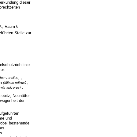
Verkündung dieser
prechzeiten
V., Raum 6.
führten Stelle zur
lschutzrichtlinie
or:
,
lus vanellus)
an
,
(Milvus milvus)
.
rnis apivorus)
ebitz, Neuntöter,
wogenheit der
ufgeführten
ume und
 wobei bestehende
das
us