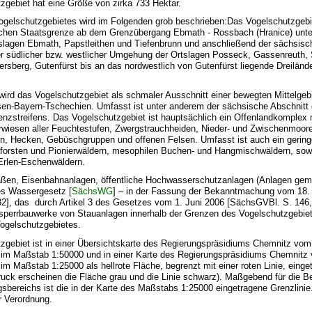
zgebiet hat eine Größe von zirka 733 Hektar.
ogelschutzgebietes wird im Folgenden grob beschrieben:Das Vogelschutzgebie
chen Staatsgrenze ab dem Grenzübergang Ebmath - Rossbach (Hranice) unter
lagen Ebmath, Papstleithen und Tiefenbrunn und anschließend der sächsisc
r südlicher bzw. westlicher Umgehung der Ortslagen Posseck, Gassenreuth,
rsberg, Gutenfürst bis an das nordwestlich von Gutenfürst liegende Dreilän
t wird das Vogelschutzgebiet als schmaler Ausschnitt einer bewegten Mittelgeb
en-Bayern-Tschechien. Umfasst ist unter anderem der sächsische Abschnitt
nzstreifens. Das Vogelschutzgebiet ist hauptsächlich ein Offenlandkomplex m
wiesen aller Feuchtestufen, Zwergstrauchheiden, Nieder- und Zwischenmooren,
n, Hecken, Gebüschgruppen und offenen Felsen. Umfasst ist auch ein geringe
nforsten und Pionierwäldern, mesophilen Buchen- und Hangmischwäldern, sow
Erlen-Eschenwäldern.
traßen, Eisenbahnanlagen, öffentliche Hochwasserschutzanlagen (Anlagen gem
es Wassergesetz [
SächsWG
] – in der Fassung der Bekanntmachung vom 18.
2], das durch Artikel 3 des Gesetzes vom 1. Juni 2006 [SächsGVBl. S. 146,
bsperrbauwerke von Stauanlagen innerhalb der Grenzen des Vogelschutzgebiet
Vogelschutzgebietes.
zgebiet ist in einer Übersichtskarte des Regierungspräsidiums Chemnitz vom
im Maßstab 1:50000 und in einer Karte des Regierungspräsidiums Chemnitz
m Maßstab 1:25000 als hellrote Fläche, begrenzt mit einer roten Linie, einget
uck erscheinen die Fläche grau und die Linie schwarz). Maßgebend für die 
sbereichs ist die in der Karte des Maßstabs 1:25000 eingetragene Grenzlinie
r Verordnung.