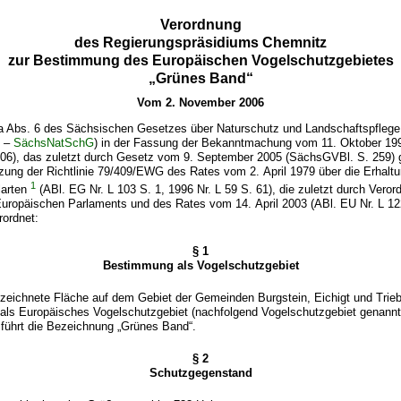
Verordnung
des Regierungspräsidiums Chemnitz
zur Bestimmung des Europäischen Vogelschutzgebietes
„Grünes Band“
Vom 2. November 2006
a Abs. 6 des Sächsischen Gesetzes über Naturschutz und Landschaftspfleg
z –
SächsNatSchG
) in der Fassung der Bekanntmachung vom 11. Oktober 1
106), das zuletzt durch Gesetz vom 9. September 2005 (SächsGVBl. S. 259) 
zung der Richtlinie 79/409/EWG des Rates vom 2. April 1979 über die Erhaltu
1
larten
(ABl. EG Nr. L 103 S. 1, 1996 Nr. L 59 S. 61), die zuletzt durch Vero
Europäischen Parlaments und des Rates vom 14. April 2003 (ABl. EU Nr. L 12
rordnet:
§ 1
Bestimmung als Vogelschutzgebiet
ezeichnete Fläche auf dem Gebiet der Gemeinden Burgstein, Eichigt und Trieb
d als Europäisches Vogelschutzgebiet (nachfolgend Vogelschutzgebiet genann
 führt die Bezeichnung „Grünes Band“.
§ 2
Schutzgegenstand