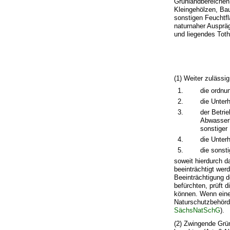
Grünlandbereichen
Kleingehölzen, Ba
sonstigen Feuchtfl
naturnaher Ausprä
und liegendes Tot
(1) Weiter zulässig
1.
die ordnu
2.
die Unter
3.
der Betri
Abwasserb
sonstiger
4.
die Unter
5.
die sonst
soweit hierdurch d
beeinträchtigt wer
Beeinträchtigung d
befürchten, prüft 
können. Wenn eine 
Naturschutzbehörde
SächsNatSchG
).
(2) Zwingende Grü