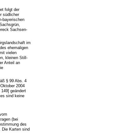
t folgt der
 südlicher
h-bayerischen
 Sachsgrün,
dereck Sachsen-
irgslandschaft im
 des ehemaligen
it vielen
 kleinen Still-
r Anteil an
ie
äß § 99 Abs. 4
 Oktober 2004
 149] geändert
es sind keine
 vom
ragen (bei
Bestimmung des
. Die Karten sind