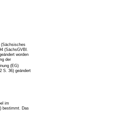
e (Sächsisches
994 (SächsGVBl.
geändert worden
ng der
rdnung (EG)
2 S. 36) geändert
el im
t) bestimmt. Das