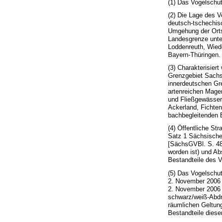
(1) Das Vogelschut
(2) Die Lage des V
deutsch-tschechis
Umgehung der Orts
Landesgrenze unte
Loddenreuth, Wiede
Bayern-Thüringen.
(3) Charakterisier
Grenzgebiet Sachs
innerdeutschen Gre
artenreichen Mager
und Fließgewässer
Ackerland, Fichte
bachbegleitenden 
(4) Öffentliche S
Satz 1 Sächsisch
[SächsGVBl. S. 48
worden ist) und A
Bestandteile des 
(5) Das Vogelschut
2. November 2006 
2. November 2006 i
schwarz/weiß-Abdr
räumlichen Geltung
Bestandteile diese