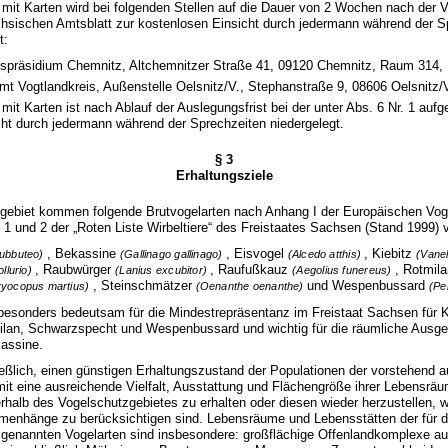
 mit Karten wird bei folgenden Stellen auf die Dauer von 2 Wochen nach der 
hsischen Amtsblatt zur kostenlosen Einsicht durch jedermann während der S
t:
spräsidium Chemnitz, Altchemnitzer Straße 41, 09120 Chemnitz, Raum 314,
mt Vogtlandkreis, Außenstelle Oelsnitz/V., Stephanstraße 9, 08606 Oelsnitz/
mit Karten ist nach Ablauf der Auslegungsfrist bei der unter Abs. 6 Nr. 1 aufge
ht durch jedermann während der Sprechzeiten niedergelegt.
§ 3
Erhaltungsziele
zgebiet kommen folgende Brutvogelarten nach Anhang I der Europäischen Voge
 1 und 2 der „Roten Liste Wirbeltiere“ des Freistaates Sachsen (Stand 1999) v
, Bekassine
, Eisvogel
, Kiebitz
subbuteo)
(Gallinago gallinago)
(Alcedo atthis)
(Vanel
, Raubwürger
, Raufußkauz
, Rotmil
ollurio)
(Lanius excubitor)
(Aegolius funereus)
, Steinschmätzer
und Wespenbussard
ryocopus martius)
(Oenanthe oenanthe)
(Pe
 besonders bedeutsam für die Mindestrepräsentanz im Freistaat Sachsen für Ki
lan, Schwarzspecht und Wespenbussard und wichtig für die räumliche Ausge
kassine.
hließlich, einen günstigen Erhaltungszustand der Populationen der vorstehend a
it eine ausreichende Vielfalt, Ausstattung und Flächengröße ihrer Lebensrä
rhalb des Vogelschutzgebietes zu erhalten oder diesen wieder herzustellen,
menhänge zu berücksichtigen sind. Lebensräume und Lebensstätten der für 
 genannten Vogelarten sind insbesondere: großflächige Offenlandkomplexe a