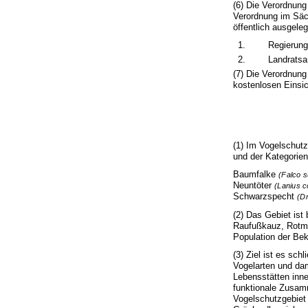
(6) Die Verordnung
Verordnung im Säc
öffentlich ausgeleg
1.
Regierung
2.
Landratsa
(7) Die Verordnung 
kostenlosen Einsic
(1) Im Vogelschut
und der Kategorien
Baumfalke
(Falco 
Neuntöter
(Lanius c
Schwarzspecht
(D
(2) Das Gebiet ist
Raufußkauz, Rotmi
Population der Be
(3) Ziel ist es sc
Vogelarten und dam
Lebensstätten inne
funktionale Zusam
Vogelschutzgebiet