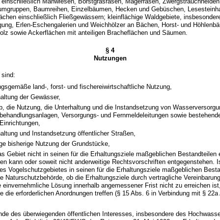
 einschließlich Mähwiesen, Borstgrasrasen, Magerrasen, Zwergstrauchheiden,
umgruppen, Baumreihen, Einzelbäumen, Hecken und Gebüschen, Lesesteinha
ächen einschließlich Fließgewässern; kleinflächige Waldgebiete, insbesondere 
gung, Erlen-Eschengalerien und Weichhölzer an Bächen, Horst- und Höhlenb
holz sowie Ackerflächen mit anteiligen Bracheflächen und Säumen.
§ 4
Nutzungen
 sind:
ngsgemäße land-, forst- und fischereiwirtschaftliche Nutzung,
haltung der Gewässer,
eb, die Nutzung, die Unterhaltung und die Instandsetzung von Wasserversorg
ehandlungsanlagen, Versorgungs- und Fernmeldeleitungen sowie bestehend
 Einrichtungen,
haltung und Instandsetzung öffentlicher Straßen,
ige bisherige Nutzung der Grundstücke,
as Gebiet nicht in seinen für die Erhaltungsziele maßgeblichen Bestandteilen 
den kann oder soweit nicht anderweitige Rechtsvorschriften entgegenstehen. Is
es Vogelschutzgebietes in seinen für die Erhaltungsziele maßgeblichen Besta
die Naturschutzbehörde, ob die Erhaltungsziele durch vertragliche Vereinbarun
einvernehmliche Lösung innerhalb angemessener Frist nicht zu erreichen ist
 die erforderlichen Anordnungen treffen (§ 15 Abs. 6 in Verbindung mit § 22a
nde des überwiegenden öffentlichen Interesses, insbesondere des Hochwass