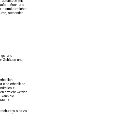
 durchsetzt mit
ufen, Moor- und
in strukturreicher
äume, stehendes
ungs- und
er Gebäude und
erheblich
t eine erhebliche
ndteilen zu
gen erreicht werden
, kann die
 Abs. 4
erschutzes sind zu