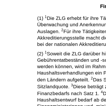
Fi
1
(1)
Die ZLG erhebt für ihre 
Überwachung und Anerkennun
2
Auslagen.
Für ihre Tätigkei
Akkreditierungsstelle macht 
bei der nationalen Akkreditier
1
(2)
Soweit die ZLG darüber h
Gebührentatbeständen und -sc
werden können, wird im Rahme
Haushaltsverhandlungen ein 
2
den Ländern aufgeteilt.
Das S
3
Sitzlandquote.
Diese beträgt
4
Finanzbedarfs nach Satz 1.
D
Haushaltsentwurf bedarf ab 