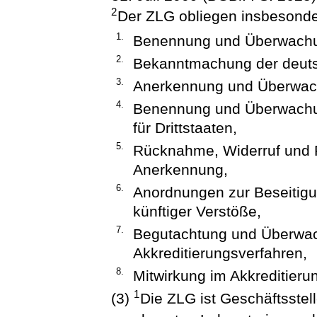
2
Der ZLG obliegen insbesonde
1.
Benennung und Überwachun
2.
Bekanntmachung der deuts
3.
Anerkennung und Überwach
4.
Benennung und Überwachun
für Drittstaaten,
5.
Rücknahme, Widerruf und
Anerkennung,
6.
Anordnungen zur Beseitigun
künftiger Verstöße,
7.
Begutachtung und Überwa
Akkreditierungsverfahren,
8.
Mitwirkung im Akkreditier
1
(3)
Die ZLG ist Geschäftsstel