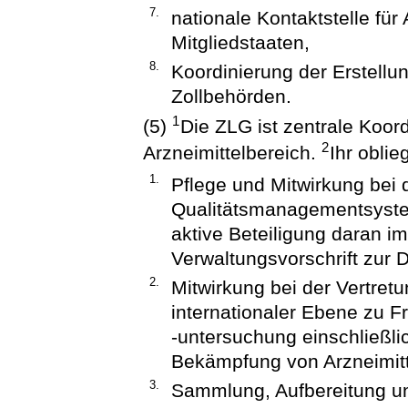
7.
nationale Kontaktstelle fü
Mitgliedstaaten,
8.
Koordinierung der Erstellun
Zollbehörden.
1
(5)
Die ZLG ist zentrale Koord
2
Arzneimittelbereich.
Ihr obli
1.
Pflege und Mitwirkung bei 
Qualitätsmanagementsyste
aktive Beteiligung daran 
Verwaltungsvorschrift zur
2.
Mitwirkung bei der Vertret
internationaler Ebene zu 
-untersuchung einschließli
Bekämpfung von Arzneimitt
3.
Sammlung, Aufbereitung und