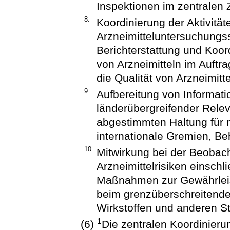
Inspektionen im zentralen
8.
Koordinierung der Aktivität
Arzneimitteluntersuchungss
Berichterstattung und Koo
von Arzneimitteln im Auftr
die Qualität von Arzneimitte
9.
Aufbereitung von Informat
länderübergreifender Rele
abgestimmten Haltung für 
internationale Gremien, Be
10.
Mitwirkung bei der Beoba
Arzneimittelrisiken einschl
Maßnahmen zur Gewährleist
beim grenzüberschreitenden
Wirkstoffen und anderen S
1
(6)
Die zentralen Koordinierun