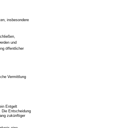
ken, insbesondere
chließen,
werden und
ng öffentlicher
iche Vermittlung
ein Entgelt
. Die Entscheidung
ang zukünftiger
nkreis eine