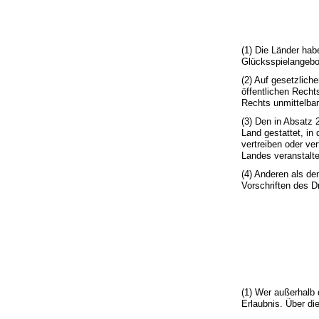
(1) Die Länder ha
Glücksspielangebot
(2) Auf gesetzlich
öffentlichen Recht
Rechts unmittelbar 
(3) Den in Absatz 
Land gestattet, in
vertreiben oder ve
Landes veranstalte
(4) Anderen als de
Vorschriften des D
(1) Wer außerhalb 
Erlaubnis. Über di