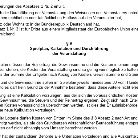
erungen des Absatzes 1 Nr. 2 erfüllt,
ich der Durchführung der Veranstaltung den Weisungen des Veranstalters unter
hen rechtlichen oder tatsächlichen Einfluss auf den Veranstalter hat,
tz oder Wohnsitz in der Bundesrepublik Deutschland hat.
z 1 Nr. 3 ist für Dritte aus einem Mitgliedsstaat der Europäischen Union ein
reichend.
§ 9
Spielplan, Kalkulation und Durchführung
der Veranstaltung
lplan müssen der Reinertrag, die Gewinnsumme und die Kosten in einem a
der stehen; die Kosten der Veranstaltung sind so gering wie möglich zu halten.
aus der Summe der Entgelte nach Abzug von Kosten, Gewinnsumme und Steuer
g und die Gewinnsumme sollen im Spielplan jeweils mindestens 30 vom Hunder
d es darf kein Grund zu der Annahme bestehen, dass diese Anteile nicht erre
lung ist eine Kalkulation vorzulegen, aus der sich die voraussichtlichen Koste
 Gewinnsumme, die Steuern und der Reinertrag ergeben. Zeigt sich nach Ertei
ten Kosten voraussichtlich überschritten werden, ist dies der Erlaubnisbehörde
e neue Kalkulation vorzulegen.
der Lotterie dürfen Kosten von Dritten im Sinne des § 8 Absatz 2 nach Art un
htigt werden, als sie den Grundsätzen wirtschaftlicher Betriebsführung entspr
tten darf nicht abhängig vom Umsatz berechnet werden.
er hat der zuständigen Behörde alle Unterlagen vorzulegen und alle Auskünfte z