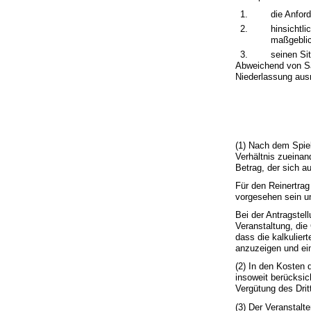
1.
die Anford
2.
hinsichtl
maßgeblic
3.
seinen Si
Abweichend von Sat
Niederlassung aus
(1) Nach dem Spie
Verhältnis zueinan
Betrag, der sich 
Für den Reinertra
vorgesehen sein un
Bei der Antragstel
Veranstaltung, die
dass die kalkulier
anzuzeigen und ein
(2) In den Kosten 
insoweit berücksic
Vergütung des Dri
(3) Der Veranstalt