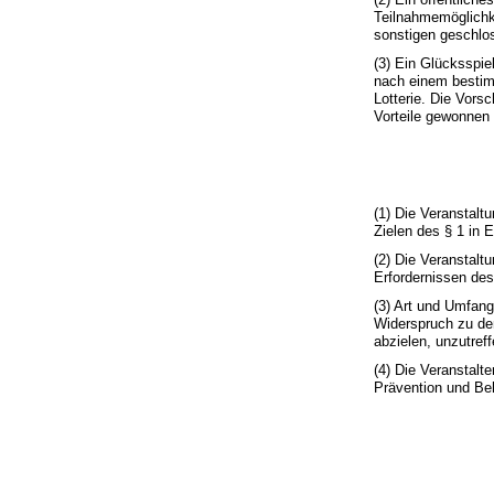
Teilnahmemöglichk
sonstigen geschlo
(3) Ein Glücksspie
nach einem bestim
Lotterie. Die Vors
Vorteile gewonnen
(1) Die Veranstalt
Zielen des § 1 in 
(2) Die Veranstalt
Erfordernissen des
(3) Art und Umfan
Widerspruch zu den
abzielen, unzutref
(4) Die Veranstalt
Prävention und Be