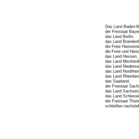
Das Land Baden-W
der Freistaat Baye
das Land Berlin,
das Land Brandenb
die Freie Hansest
die Freie und Han
das Land Hessen,
das Land Mecklen
das Land Niedersa
das Land Nordrhei
das Land Rheinlan
das Saarland,
der Freistaat Sach
das Land Sachsen-
das Land Schleswi
der Freistaat Thür
schließen nachste