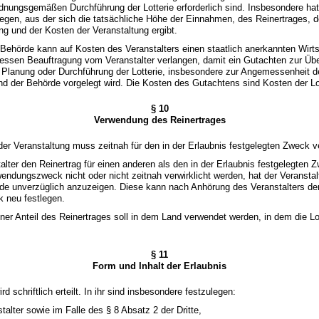
dnungsgemäßen Durchführung der Lotterie erforderlich sind. Insbesondere hat
gen, aus der sich die tatsächliche Höhe der Einnahmen, des Reinertrages, d
g und der Kosten der Veranstaltung ergibt.
 Behörde kann auf Kosten des Veranstalters einen staatlich anerkannten Wirts
dessen Beauftragung vom Veranstalter verlangen, damit ein Gutachten zur Übe
lanung oder Durchführung der Lotterie, insbesondere zur Angemessenheit d
 und der Behörde vorgelegt wird. Die Kosten des Gutachtens sind Kosten der Lo
§ 10
Verwendung des Reinertrages
 der Veranstaltung muss zeitnah für den in der Erlaubnis festgelegten Zweck 
stalter den Reinertrag für einen anderen als den in der Erlaubnis festgelegte
endungszweck nicht oder nicht zeitnah verwirklicht werden, hat der Veranstalt
de unverzüglich anzuzeigen. Diese kann nach Anhörung des Veranstalters de
 neu festlegen.
er Anteil des Reinertrages soll in dem Land verwendet werden, in dem die Lot
§ 11
Form und Inhalt der Erlaubnis
rd schriftlich erteilt. In ihr sind insbesondere festzulegen:
talter sowie im Falle des § 8 Absatz 2 der Dritte,