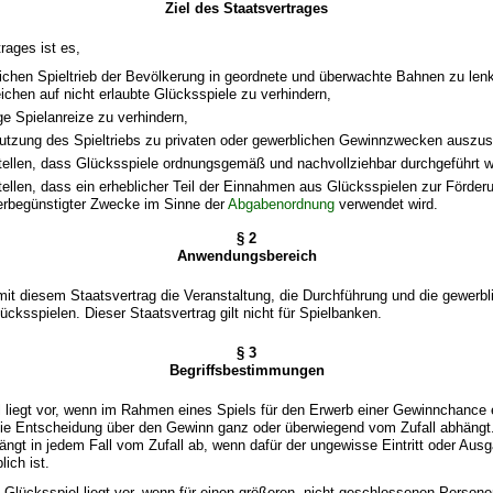
Ziel des Staatsvertrages
rages ist es,
lichen Spieltrieb der Bevölkerung in geordnete und überwachte Bahnen zu len
ichen auf nicht erlaubte Glücksspiele zu verhindern,
e Spielanreize zu verhindern,
utzung des Spieltriebs zu privaten oder gewerblichen Gewinnzwecken auszus
tellen, dass Glücksspiele ordnungsgemäß und nachvollziehbar durchgeführt 
tellen, dass ein erheblicher Teil der Einnahmen aus Glücksspielen zur Förderu
erbegünstigter Zwecke im Sinne der
Abgabenordnung
verwendet wird.
§ 2
Anwendungsbereich
mit diesem Staatsvertrag die Veranstaltung, die Durchführung und die gewerbl
ücksspielen. Dieser Staatsvertrag gilt nicht für Spielbanken.
§ 3
Begriffsbestimmungen
l liegt vor, wenn im Rahmen eines Spiels für den Erwerb einer Gewinnchance 
 die Entscheidung über den Gewinn ganz oder überwiegend vom Zufall abhängt
ngt in jedem Fall vom Zufall ab, wenn dafür der ungewisse Eintritt oder Ausg
ich ist.
es Glücksspiel liegt vor, wenn für einen größeren, nicht geschlossenen Persone