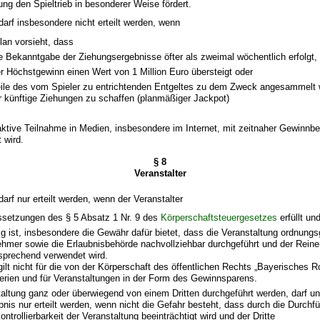
ung den Spieltrieb in besonderer Weise fördert.
 darf insbesondere nicht erteilt werden, wenn
lan vorsieht, dass
e Bekanntgabe der Ziehungsergebnisse öfter als zweimal wöchentlich erfolgt,
r Höchstgewinn einen Wert von 1 Million Euro übersteigt oder
ile des vom Spieler zu entrichtenden Entgeltes zu dem Zweck angesammelt
r künftige Ziehungen zu schaffen (planmäßiger Jackpot)
raktive Teilnahme in Medien, insbesondere im Internet, mit zeitnaher Gewinn
 wird.
§ 8
Veranstalter
darf nur erteilt werden, wenn der Veranstalter
ssetzungen des § 5 Absatz 1 Nr. 9 des
Körperschaftsteuergesetzes
erfüllt un
ig ist, insbesondere die Gewähr dafür bietet, dass die Veranstaltung ordnung
nehmer sowie die Erlaubnisbehörde nachvollziehbar durchgeführt und der Reine
prechend verwendet wird.
lt nicht für die von der Körperschaft des öffentlichen Rechts „Bayerisches R
terien und für Veranstaltungen in der Form des Gewinnsparens.
staltung ganz oder überwiegend von einem Dritten durchgeführt werden, darf 
bnis nur erteilt werden, wenn nicht die Gefahr besteht, dass durch die Durchf
trollierbarkeit der Veranstaltung beeinträchtigt wird und der Dritte