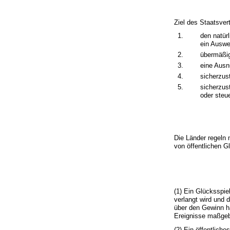
Ziel des Staatsvert
1.
den natür
ein Auswe
2.
übermäßig
3.
eine Ausn
4.
sicherzus
5.
sicherzus
oder steu
Die Länder regeln 
von öffentlichen Gl
(1) Ein Glücksspie
verlangt wird und
über den Gewinn hä
Ereignisse maßgebl
(2) Ein öffentlich