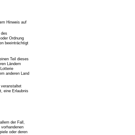
,
 dem Hinweis auf
g des
t oder Ordnung
n beeinträchtigt
einen Teil dieses
reren Ländern
Lotterie
inem anderen Land
 veranstaltet
, eine Erlaubnis
allem der Fall,
ts vorhandenen
piele oder deren