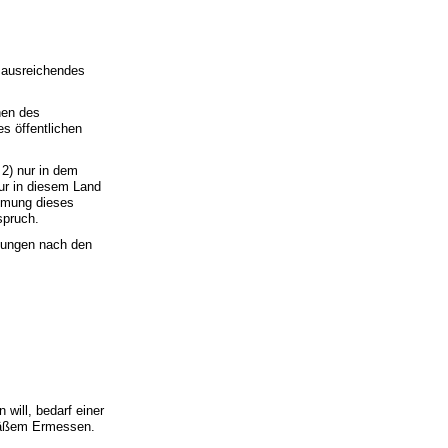
n ausreichendes
nen des
es öffentlichen
 2) nur in dem
ur in diesem Land
immung dieses
spruch.
elungen nach den
will, bedarf einer
emäßem Ermessen.