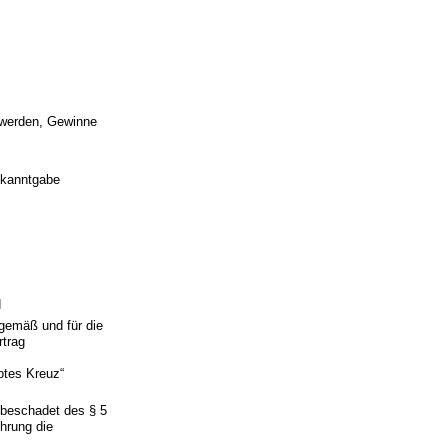
 werden, Gewinne
bekanntgabe
d
sgemäß und für die
rtrag
otes Kreuz“
unbeschadet des § 5
ührung die