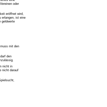
 Vereinen oder
it eröffnet wird,
erlangen, ist eine
e geldwerte
n muss mit den
 darf den
nzulässig.
 nicht in
e nicht darauf
Spielsucht,