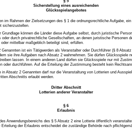
§ 5
Sicherstellung eines ausreichenden
Glücksspielangebotes
ben im Rahmen der Zielsetzungen des § 1 die ordnungsrechtliche Aufgabe, ei
 sicherzustellen.
er Grundlage können die Länder diese Aufgabe selbst, durch juristische Perso
s oder durch privatrechtliche Gesellschaften, an denen juristische Personen d
oder mittelbar maßgeblich beteiligt sind, erfüllen.
2 Genannten ist ein Tätigwerden als Veranstalter oder Durchführer (§ 8 Absatz
 dem sie ihre Aufgaben nach Absatz 2 wahrnehmen. Sie dürfen Glücksspiele n
rtreiben lassen. In einem anderen Land dürfen sie Glücksspiele nur mit Zust
n oder durchführen. Auf die Erteilung der Zustimmung besteht kein Rechtsan
n in Absatz 2 Genannten darf nur die Veranstaltung von Lotterien und Ausspi
ritten Abschnitts erlaubt werden.
Dritter Abschnitt
Lotterien anderer Veranstalter
§ 6
Erlaubnis
des Anwendungsbereichs des § 5 Absatz 2 eine Lotterie öffentlich veranstalten 
e Erteilung der Erlaubnis entscheidet die zuständige Behörde nach pflichtg