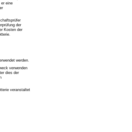
 er eine
er
chaftsprüfer
rprüfung der
er Kosten der
tterie.
verwendet werden.
n Zweck verwenden
er dies der
n
terie veranstaltet