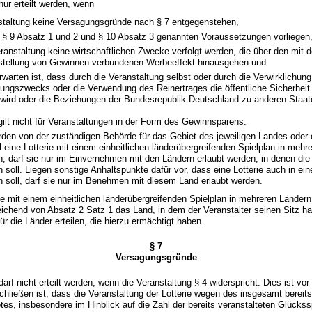
nur erteilt werden, wenn
staltung keine Versagungsgründe nach § 7 entgegenstehen,
8, § 9 Absatz 1 und 2 und § 10 Absatz 3 genannten Voraussetzungen vorliegen
eranstaltung keine wirtschaftlichen Zwecke verfolgt werden, die über den mit
tstellung von Gewinnen verbundenen Werbeeffekt hinausgehen und
rwarten ist, dass durch die Veranstaltung selbst oder durch die Verwirklichun
tungszwecks oder die Verwendung des Reinertrages die öffentliche Sicherhei
 wird oder die Beziehungen der Bundesrepublik Deutschland zu anderen Staate
lt nicht für Veranstaltungen in der Form des Gewinnsparens.
rden von der zuständigen Behörde für das Gebiet des jeweiligen Landes oder 
ll eine Lotterie mit einem einheitlichen länderübergreifenden Spielplan in meh
n, darf sie nur im Einvernehmen mit den Ländern erlaubt werden, in denen die 
n soll. Liegen sonstige Anhaltspunkte dafür vor, dass eine Lotterie auch in e
n soll, darf sie nur im Benehmen mit diesem Land erlaubt werden.
rie mit einem einheitlichen länderübergreifenden Spielplan in mehreren Ländern
chend von Absatz 2 Satz 1 das Land, in dem der Veranstalter seinen Sitz hat
ür die Länder erteilen, die hierzu ermächtigt haben.
§ 7
Versagungsgründe
darf nicht erteilt werden, wenn die Veranstaltung § 4 widerspricht. Dies ist vor 
hließen ist, dass die Veranstaltung der Lotterie wegen des insgesamt berei
es, insbesondere im Hinblick auf die Zahl der bereits veranstalteten Glückss