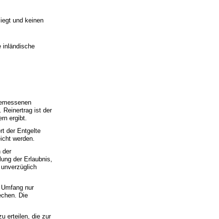
liegt und keinen
e inländische
ngemessenen
 Reinertrag ist der
n ergibt.
t der Entgelte
icht werden.
n der
lung der Erlaubnis,
 unverzüglich
d Umfang nur
echen. Die
u erteilen, die zur