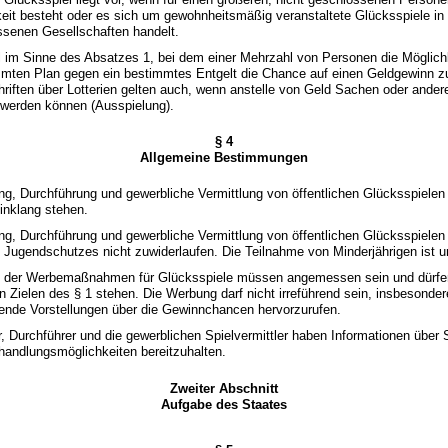
eit besteht oder es sich um gewohnheitsmäßig veranstaltete Glücksspiele in
ssenen Gesellschaften handelt.
l im Sinne des Absatzes 1, bei dem einer Mehrzahl von Personen die Möglichke
mten Plan gegen ein bestimmtes Entgelt die Chance auf einen Geldgewinn zu 
chriften über Lotterien gelten auch, wenn anstelle von Geld Sachen oder ander
 werden können (Ausspielung).
§ 4
Allgemeine Bestimmungen
ung, Durchführung und gewerbliche Vermittlung von öffentlichen Glücksspiele
Einklang stehen.
ung, Durchführung und gewerbliche Vermittlung von öffentlichen Glücksspielen
 Jugendschutzes nicht zuwiderlaufen. Die Teilnahme von Minderjährigen ist u
g der Werbemaßnahmen für Glücksspiele müssen angemessen sein und dürfen
 Zielen des § 1 stehen. Die Werbung darf nicht irreführend sein, insbesonder
fende Vorstellungen über die Gewinnchancen hervorzurufen.
er, Durchführer und die gewerblichen Spielvermittler haben Informationen über 
handlungsmöglichkeiten bereitzuhalten.
Zweiter Abschnitt
Aufgabe des Staates