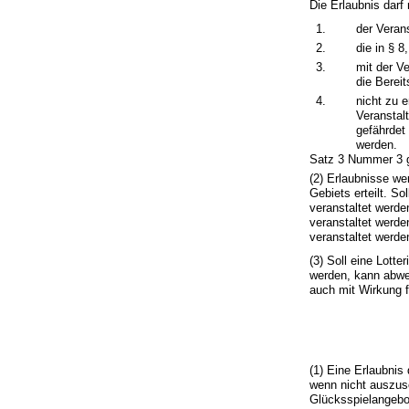
Die Erlaubnis darf 
1.
der Veran
2.
die in § 
3.
mit der V
die Berei
4.
nicht zu e
Veranstal
gefährdet
werden.
Satz 3 Nummer 3 gi
(2) Erlaubnisse we
Gebiets erteilt. So
veranstaltet werde
veranstaltet werde
veranstaltet werde
(3) Soll eine Lotte
werden, kann abwei
auch mit Wirkung f
(1) Eine Erlaubnis 
wenn nicht auszusc
Glücksspielangebot