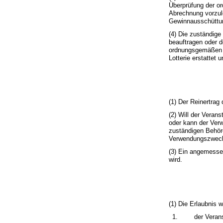
Überprüfung der or
Abrechnung vorzule
Gewinnausschüttun
(4) Die zuständige
beauftragen oder 
ordnungsgemäßen P
Lotterie erstattet
(1) Der Reinertrag
(2) Will der Veran
oder kann der Verw
zuständigen Behör
Verwendungszweck
(3) Ein angemessen
wird.
(1) Die Erlaubnis wi
1.
der Verans