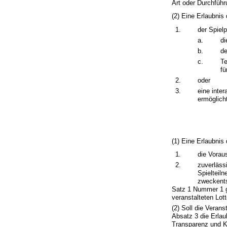
Art oder Durchführ
(2) Eine Erlaubnis
1.
der Spielp
a.
di
b.
de
c.
Te
fü
2.
oder
3.
eine inte
ermöglicht
(1) Eine Erlaubnis 
1.
die Vorau
2.
zuverläss
Spielteil
zweckents
Satz 1 Nummer 1 gi
veranstalteten Lot
(2) Soll die Veran
Absatz 3 die Erlau
Transparenz und Kon