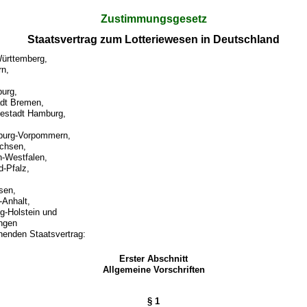
Zustimmungsgesetz
Staatsvertrag zum Lotteriewesen in Deutschland
ürttemberg,
rn,
urg,
adt Bremen,
sestadt Hamburg,
burg-Vorpommern,
chsen,
n-Westfalen,
d-Pfalz,
sen,
Anhalt,
g-Holstein und
ingen
henden Staatsvertrag:
Erster Abschnitt
Allgemeine Vorschriften
§ 1