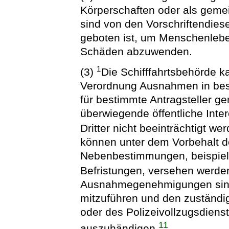
Körperschaften oder als geme
sind von den Vorschriftendiese
geboten ist, um Menschenlebe
Schäden abzuwenden.
1
(3)
Die Schifffahrtsbehörde k
Verordnung Ausnahmen in best
für bestimmte Antragsteller g
überwiegende öffentliche Int
Dritter nicht beeinträchtigt we
können unter dem Vorbehalt de
Nebenbestimmungen, beispiel
Befristungen, versehen werde
Ausnahmegenehmigungen sind
mitzuführen und den zuständi
oder des Polizeivollzugsdiens
11
auszuhändigen.