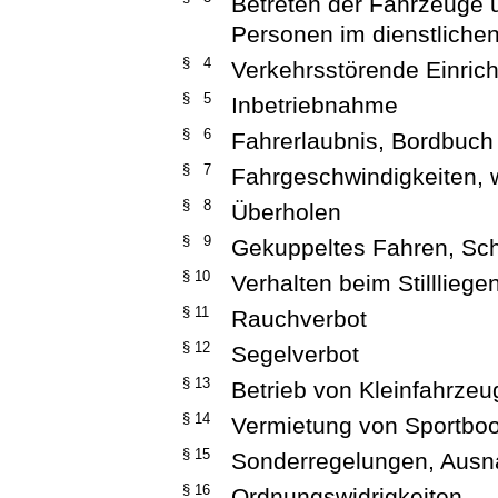
Betreten der Fahrzeuge
Personen im dienstliche
§ 4
Verkehrsstörende Einric
§ 5
Inbetriebnahme
§ 6
Fahrerlaubnis, Bordbuch
§ 7
Fahrgeschwindigkeiten, 
§ 8
Überholen
§ 9
Gekuppeltes Fahren, Sc
§ 10
Verhalten beim Stillliege
§ 11
Rauchverbot
§ 12
Segelverbot
§ 13
Betrieb von Kleinfahrze
§ 14
Vermietung von Sportboo
§ 15
Sonderregelungen, Aus
§ 16
Ordnungswidrigkeiten