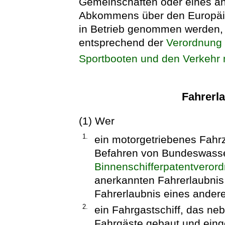
Gemeinschaften oder eines an
Abkommens über den Europäisc
in Betrieb genommen werden,
entsprechend der
Verordnung 
Sportbooten und den Verkehr 
Fahrerl
(1) Wer
1.
ein motorgetriebenes Fahrze
Befahren von Bundeswasse
Binnenschifferpatentveror
anerkannten Fahrerlaubnis
Fahrerlaubnis eines ander
2.
ein Fahrgastschiff, das ne
Fahrgäste gebaut und eingeri