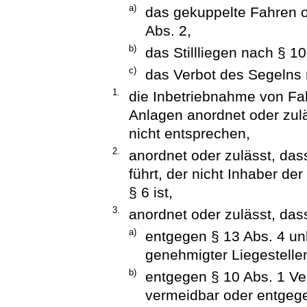
a)
das gekuppelte Fahren 
Abs. 2,
b)
das Stillliegen nach § 10
c)
das Verbot des Segelns 
1.
die Inbetriebnahme von F
Anlagen anordnet oder zulä
nicht entsprechen,
2.
anordnet oder zulässt, da
führt, der nicht Inhaber de
§ 6 ist,
3.
anordnet oder zulässt, das
a)
entgegen § 13 Abs. 4 u
genehmigter Liegestellen 
b)
entgegen § 10 Abs. 1 V
vermeidbar oder entgege