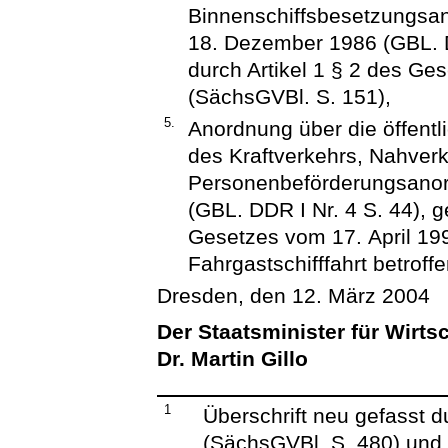
Binnenschiffsbesetzungsa
18. Dezember 1986 (GBL. D
durch Artikel 1 § 2 des Ge
(SächsGVBl. S. 151),
5.
Anordnung über die öffent
des Kraftverkehrs, Nahverk
Personenbeförderungsanor
(GBL. DDR I Nr. 4 S. 44), g
Gesetzes vom 17. April 199
Fahrgastschifffahrt betroffen
Dresden, den 12. März 2004
Der Staatsminister für Wirts
Dr. Martin Gillo
1
Überschrift neu gefasst 
(SächsGVBl. S. 480) und