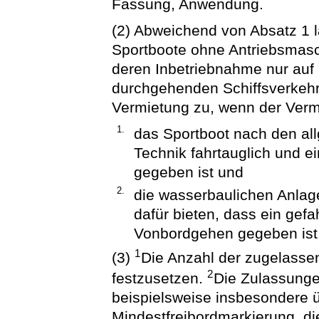
Fassung, Anwendung.
(2) Abweichend von Absatz 1 l
Sportboote ohne Antriebsmasch
deren Inbetriebnahme nur au
durchgehenden Schiffsverkehr
Vermietung zu, wenn der Verm
1.
das Sportboot nach den al
Technik fahrtauglich und e
gegeben ist und
2.
die wasserbaulichen Anlag
dafür bieten, dass ein ge
Vonbordgehen gegeben ist
1
(3)
Die Anzahl der zugelassen
2
festzusetzen.
Die Zulassung
beispielsweise insbesondere 
Mindestfreibordmarkierung, di