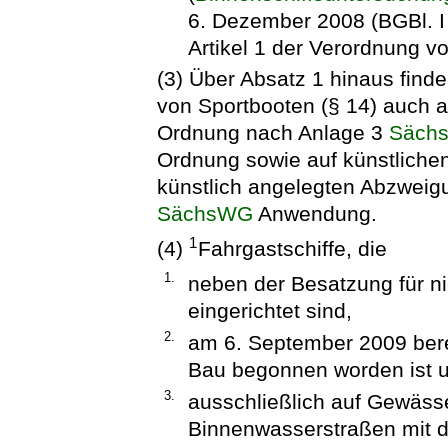
6. Dezember 2008 (BGBl. I 
Artikel 1 der Verordnung v
(3) Über Absatz 1 hinaus finde
von Sportbooten (§ 14) auch a
Ordnung nach Anlage 3
Säch
Ordnung sowie auf künstliche
künstlich angelegten Abzweigu
SächsWG
Anwendung.
1
(4)
Fahrgastschiffe, die
1.
neben der Besatzung für n
eingerichtet sind,
2.
am 6. September 2009 bere
Bau begonnen worden ist 
3.
ausschließlich auf Gewässe
Binnenwasserstraßen mit 