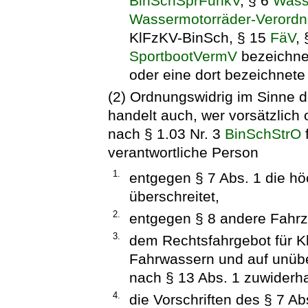
BinSchSprFunkV
, § 6
Wass
Wassermotorräder-Verord
KlFzKV-BinSch, § 15
FäV
,
SportbootVermV
bezeichne
oder eine dort bezeichnet
(2) Ordnungswidrig im Sinne d
handelt auch, wer vorsätzlich o
nach § 1.03 Nr. 3
BinSchStrO
verantwortliche Person
1.
entgegen § 7 Abs. 1 die h
überschreitet,
2.
entgegen § 8 andere Fahrz
3.
dem Rechtsfahrgebot für K
Fahrwassern und auf unübe
nach § 13 Abs. 1 zuwiderha
4.
die Vorschriften des § 7 Ab