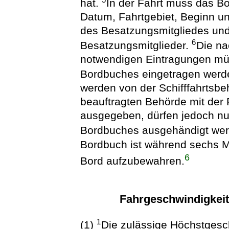
5
hat.
In der Fahrt muss das B
Datum, Fahrtgebiet, Beginn u
des Besatzungsmitgliedes und
6
Besatzungsmitglieder.
Die n
notwendigen Eintragungen müs
Bordbuches eingetragen werd
werden von der Schifffahrtsbe
beauftragten Behörde mit de
ausgegeben, dürfen jedoch n
Bordbuches ausgehändigt we
Bordbuch ist während sechs M
6
Bord aufzubewahren.
Fahrgeschwindigkeit
1
(1)
Die zulässige Höchstgesc