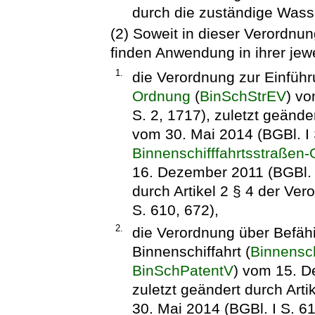
durch die zuständige Was
(2) Soweit in dieser Verordnu
finden Anwendung in ihrer jew
1.
die
Verordnung zur Einfüh
Ordnung
(
BinSchStrEV
) v
S. 2, 1717), zuletzt geände
vom 30. Mai 2014 (BGBl. I 
Binnenschifffahrtsstraßen
16. Dezember 2011 (BGBl. 2
durch Artikel 2 § 4 der Ve
S. 610, 672),
2.
die Verordnung über Befäh
Binnenschiffahrt (
Binnensch
BinSchPatentV
) vom 15. D
zuletzt geändert durch Art
30. Mai 2014 (BGBl. I S. 61