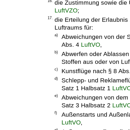
16.
die Zustimmung sowie die
LuftVZO
;
17.
die Erteilung der Erlaubni
Luftraums für:
a)
Abweichungen von der S
Abs. 4
LuftVO
,
b)
Abwerfen oder Ablassen
Stoffen aus oder von Lu
c)
Kunstflüge nach § 8 Abs
d)
Schlepp- und Reklameflü
Satz 1 Halbsatz 1
LuftV
e)
Abweichungen von dem M
Satz 3 Halbsatz 2
LuftV
f)
Außenstarts und Außenl
LuftVO
,
g)