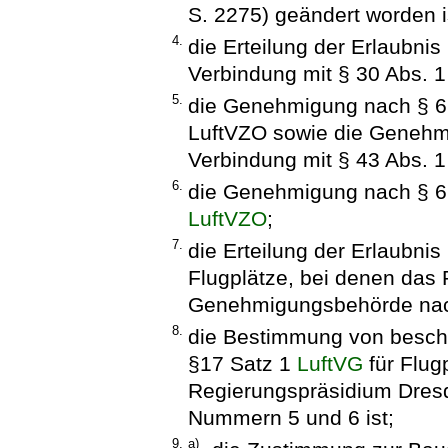
S. 2275) geändert worden i
4.
die Erteilung der Erlaubni
Verbindung mit § 30 Abs. 1
5.
die Genehmigung nach § 
LuftVZO sowie die Genehm
Verbindung mit § 43 Abs. 
6.
die Genehmigung nach § 
LuftVZO
;
7.
die Erteilung der Erlaubni
Flugplätze, bei denen das
Genehmigungsbehörde nac
8.
die Bestimmung von besch
§17 Satz 1
LuftVG
für Flug
Regierungspräsidium Dre
Nummern 5 und 6 ist;
9.
a)