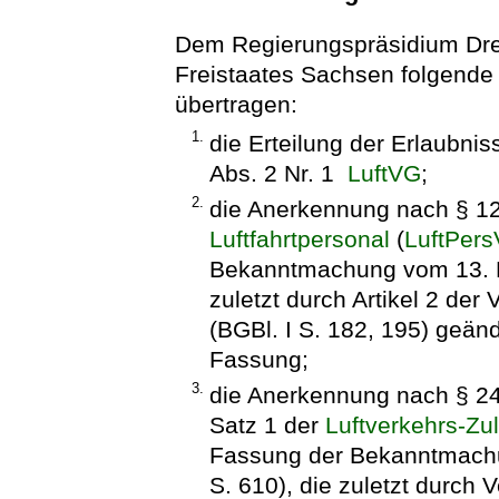
Dem Regierungspräsidium Dre
Freistaates Sachsen folgende
übertragen:
1.
die Erteilung der Erlaubni
Abs. 2 Nr. 1
LuftVG
;
2.
die Anerkennung nach § 12
Luftfahrtpersonal
(
LuftPers
Bekanntmachung vom 13. Fe
zuletzt durch Artikel 2 de
(BGBl. I S. 182, 195) geänd
Fassung;
3.
die Anerkennung nach § 24e
Satz 1 der
Luftverkehrs-Z
Fassung der Bekanntmachu
S. 610), die zuletzt durch 