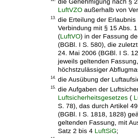
die Genehmigung nach § 
LuftVZO
außerhalb von Ver
13.
die Erteilung der Erlaubni
Verbindung mit § 15 Abs. 1
(
LuftVO
) in der Fassung 
(BGBl. I S. 580), die zulet
24. Mai 2006 (BGBl. I S. 12
jeweils geltenden Fassung,
höchstzulässiger Abflugma
14.
die Ausübung der Luftaufsi
15.
die Aufgaben der Luftsiche
Luftsicherheitsgesetzes
(
L
S. 78), das durch Artikel 
(BGBl. I S. 1818, 1828) geä
geltenden Fassung, mit Au
Satz 2 bis 4
LuftSiG
;