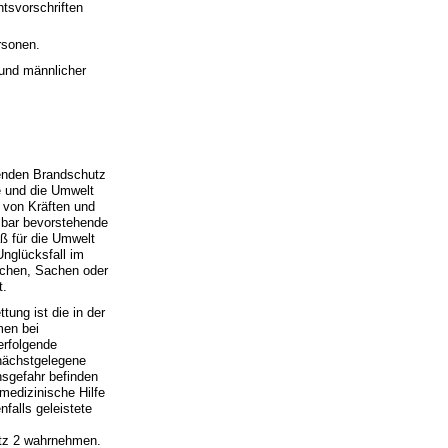
tsvorschriften
rsonen.
 und männlicher
enden Brandschutz
te und die Umwelt
 von Kräften und
elbar bevorstehende
ß für die Umwelt
Unglücksfall im
nschen, Sachen oder
t.
tung ist die in der
men bei
 erfolgende
 nächstgelegene
nsgefahr befinden
medizinische Hilfe
nfalls geleistete
atz 2 wahrnehmen.