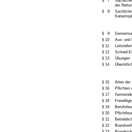
§ 7
Sachliche
der Rett
§ 8
Sachliche
Katastro
§ 9
Gemeinsa
§ 10
Aus- und 
§ 11
Leitstelle
§ 12
Schnell-E
§ 13
Übungen
§ 14
Überörtli
§ 15
Arten der
§ 16
Pflichten
§ 17
Gemeindew
§ 18
Freiwilli
§ 19
Berufsfeu
§ 20
Pflichtfe
§ 21
Betriebli
§ 22
Brandver
§ 23
Brandsic