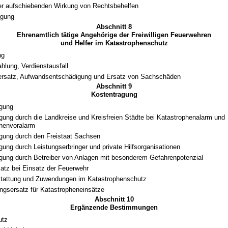
er aufschiebenden Wirkung von Rechtsbehelfen
igung
Abschnitt 8
Ehrenamtlich tätige Angehörige der Freiwilligen Feuerwehren
und Helfer im Katastrophenschutz
ng
ahlung, Verdienstausfall
ersatz, Aufwandsentschädigung und Ersatz von Sachschäden
Abschnitt 9
Kostentragung
agung
gung durch die Landkreise und Kreisfreien Städte bei Katastrophenalarm und
henvoralarm
gung durch den Freistaat Sachsen
gung durch Leistungserbringer und private Hilfsorganisationen
gung durch Betreiber von Anlagen mit besonderem Gefahrenpotenzial
atz bei Einsatz der Feuerwehr
stattung und Zuwendungen im Katastrophenschutz
gsersatz für Katastropheneinsätze
Abschnitt 10
Ergänzende Bestimmungen
utz