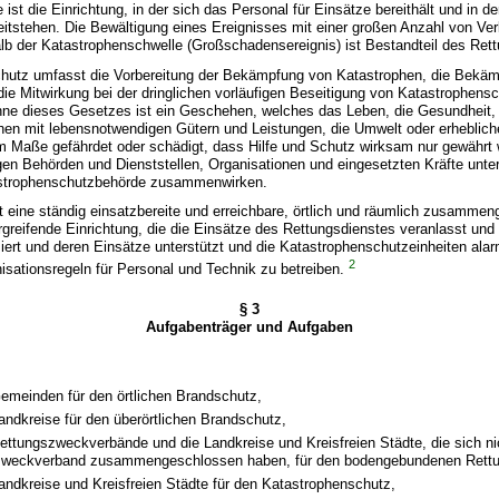
st die Einrichtung, in der sich das Personal für Einsätze bereithält und in der
eitstehen. Die Bewältigung eines Ereignisses mit einer großen Anzahl von Ver
lb der Katastrophenschwelle (Großschadensereignis) ist Bestandteil des Ret
chutz umfasst die Vorbereitung der Bekämpfung von Katastrophen, die Bekä
ie Mitwirkung bei der dringlichen vorläufigen Beseitigung von Katastrophens
nne dieses Gesetzes ist ein Geschehen, welches das Leben, die Gesundheit,
hen mit lebensnotwendigen Gütern und Leistungen, die Umwelt oder erheblich
 Maße gefährdet oder schädigt, dass Hilfe und Schutz wirksam nur gewährt
en Behörden und Dienststellen, Organisationen und eingesetzten Kräfte unter 
astrophenschutzbehörde zusammenwirken.
ist eine ständig einsatzbereite und erreichbare, örtlich und räumlich zusammen
greifende Einrichtung, die die Einsätze des Rettungsdienstes veranlasst und 
ert und deren Einsätze unterstützt und die Katastrophenschutzeinheiten alarm
2
nisationsregeln für Personal und Technik zu betreiben.
§ 3
Aufgabenträger und Aufgaben
Gemeinden für den örtlichen Brandschutz,
Landkreise für den überörtlichen Brandschutz,
Rettungszweckverbände und die Landkreise und Kreisfreien Städte, die sich n
zweckverband zusammengeschlossen haben, für den bodengebundenen Rettu
Landkreise und Kreisfreien Städte für den Katastrophenschutz,