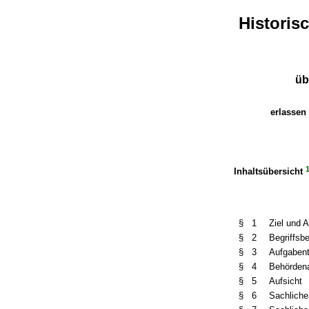
Historis
üb
erlassen 
Inhaltsübersicht
§ 1
Ziel und 
§ 2
Begriffs
§ 3
Aufgabent
§ 4
Behörden
§ 5
Aufsicht
§ 6
Sachliche