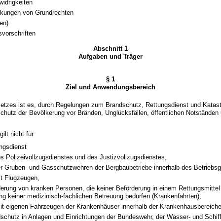
idrigkeiten
nkungen von Grundrechten
en)
vorschriften
Abschnitt 1
Aufgaben und Träger
§ 1
Ziel und Anwendungsbereich
esetzes ist es, durch Regelungen zum Brandschutz, Rettungsdienst und Katas
chutz der Bevölkerung vor Bränden, Unglücksfällen, öffentlichen Notständen
ilt nicht für
ngsdienst
s Polizeivollzugsdienstes und des Justizvollzugsdienstes,
r Gruben- und Gasschutzwehren der Bergbaubetriebe innerhalb des Betriebs
t Flugzeugen,
derung von kranken Personen, die keiner Beförderung in einem Rettungsmittel
ng keiner medizinisch-fachlichen Betreuung bedürfen (Krankenfahrten),
it eigenen Fahrzeugen der Krankenhäuser innerhalb der Krankenhausbereiche
schutz in Anlagen und Einrichtungen der Bundeswehr, der Wasser- und Schiff