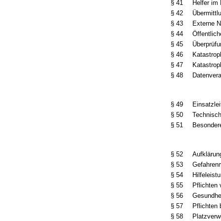
§ 41
Helfer im
§ 42
Übermittl
§ 43
Externe No
§ 44
Öffentlic
§ 45
Überprüfu
§ 46
Katastrop
§ 47
Katastro
§ 48
Datenver
§ 49
Einsatzle
§ 50
Technisch
§ 51
Besondere
§ 52
Aufklärun
§ 53
Gefahrenm
§ 54
Hilfeleist
§ 55
Pflichten
§ 56
Gesundhe
§ 57
Pflichten
§ 58
Platzver