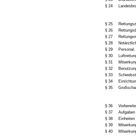
§ 24
Landesbra
§ 25
Rettungsz
§ 26
Rettungsd
§ 27
Rettungsm
§ 28
Notärztli
§ 29
Personal,
§ 30
Luftrettu
§ 31
Mitwirkun
§ 32
Benutzung
§ 33
Schiedsst
§ 34
Einrichtu
§ 35
Großscha
§ 36
Vorbereit
§ 37
Aufgaben 
§ 38
Einheiten
§ 39
Mitwirkun
§ 40
Mitwirkun