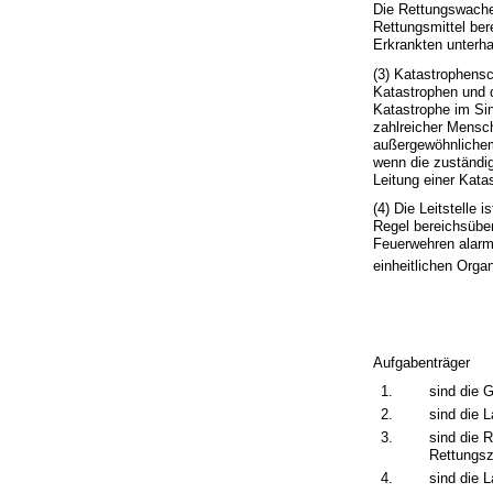
Die Rettungswache i
Rettungsmittel ber
Erkrankten unterha
(3) Katastrophens
Katastrophen und d
Katastrophe im Si
zahlreicher Mensc
außergewöhnlichem
wenn die zuständig
Leitung einer Kat
(4) Die Leitstelle 
Regel bereichsüber
Feuerwehren alarmi
einheitlichen Orga
Aufgabenträger
1.
sind die 
2.
sind die 
3.
sind die 
Rettungs
4.
sind die 