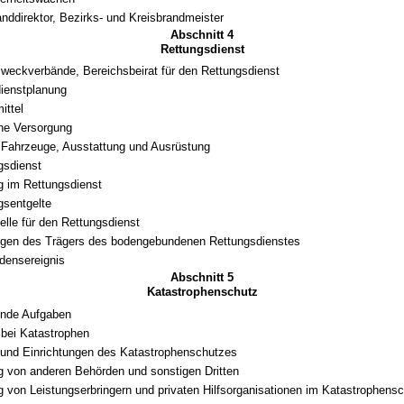
nddirektor, Bezirks- und Kreisbrandmeister
Abschnitt 4
Rettungsdienst
weckverbände, Bereichsbeirat für den Rettungsdienst
ienstplanung
ittel
che Versorgung
 Fahrzeuge, Ausstattung und Ausrüstung
ngsdienst
g im Rettungsdienst
sentgelte
elle für den Rettungsdienst
ngen des Trägers des bodengebundenen Rettungsdienstes
densereignis
Abschnitt 5
Katastrophenschutz
ende Aufgaben
bei Katastrophen
 und Einrichtungen des Katastrophenschutzes
g von anderen Behörden und sonstigen Dritten
g von Leistungserbringern und privaten Hilfsorganisationen im Katastrophens