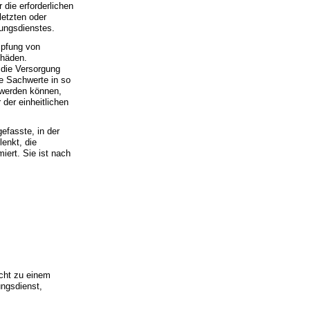
 die erforderlichen
letzten oder
tungsdienstes.
mpfung von
chäden.
 die Versorgung
e Sachwerte in so
 werden können,
der einheitlichen
gefasste, in der
lenkt, die
iert. Sie ist nach
icht zu einem
ngsdienst,