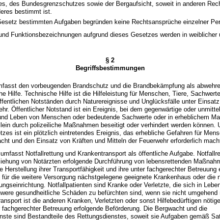
s, des Bundesgrenzschutzes sowie der Bergaufsicht, soweit in anderen Rech
eres bestimmt ist.
 Gesetz bestimmten Aufgaben begründen keine Rechtsansprüche einzelner Pe
- und Funktionsbezeichnungen aufgrund dieses Gesetzes werden in weiblicher
§ 2
Begriffsbestimmungen
mfasst den vorbeugenden Brandschutz und die Brandbekämpfung als abwehr
he Hilfe. Technische Hilfe ist die Hilfeleistung für Menschen, Tiere, Sachwer
fentlichen Notständen durch Naturereignisse und Unglücksfälle unter Einsatz
ehr. Öffentlicher Notstand ist ein Ereignis, bei dem gegenwärtige oder unmitt
 und Leben von Menschen oder bedeutende Sachwerte oder in erheblichem Ma
allein durch polizeiliche Maßnahmen beseitigt oder verhindert werden können. 
zes ist ein plötzlich eintretendes Ereignis, das erhebliche Gefahren für Me
cht und den Einsatz von Kräften und Mitteln der Feuerwehr erforderlich mach
umfasst Notfallrettung und Krankentransport als öffentliche Aufgabe. Notfallret
ziehung von Notärzten erfolgende Durchführung von lebensrettenden Maßnah
ie Herstellung ihrer Transportfähigkeit und ihre unter fachgerechter Betreuung
s für die weitere Versorgung nächstgelegene geeignete Krankenhaus oder die
ngseinrichtung. Notfallpatienten sind Kranke oder Verletzte, die sich in Lebe
hwere gesundheitliche Schäden zu befürchten sind, wenn sie nicht umgehend 
ansport ist die anderen Kranken, Verletzten oder sonst Hilfebedürftigen nötige
er fachgerechter Betreuung erfolgende Beförderung. Die Bergwacht und die
nste sind Bestandteile des Rettungsdienstes, soweit sie Aufgaben gemäß S