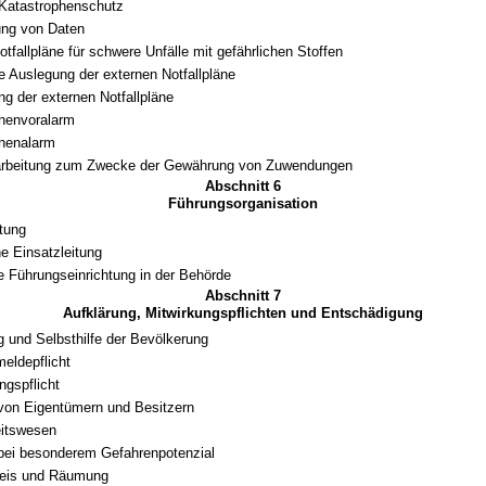
 Katastrophenschutz
ung von Daten
tfallpläne für schwere Unfälle mit gefährlichen Stoffen
he Auslegung der externen Notfallpläne
ng der externen Notfallpläne
henvoralarm
phenalarm
arbeitung zum Zwecke der Gewährung von Zuwendungen
Abschnitt 6
Führungsorganisation
itung
e Einsatzleitung
 Führungseinrichtung in der Behörde
Abschnitt 7
Aufklärung, Mitwirkungspflichten und Entschädigung
g und Selbsthilfe der Bevölkerung
eldepflicht
ungspflicht
 von Eigentümern und Besitzern
itswesen
 bei besonderem Gefahrenpotenzial
weis und Räumung