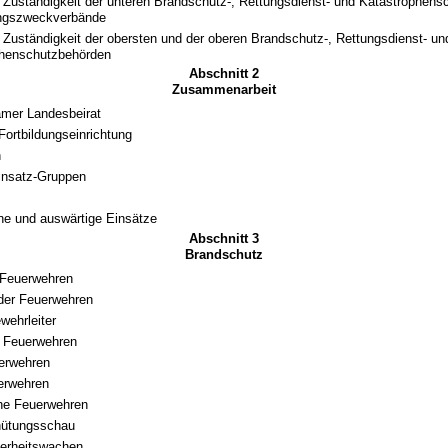
 Zuständigkeit der unteren Brandschutz-, Rettungsdienst- und Katastrophen
ungszweckverbände
 Zuständigkeit der obersten und der oberen Brandschutz-, Rettungsdienst- un
phenschutzbehörden
Abschnitt 2
Zusammenarbeit
mer Landesbeirat
Fortbildungseinrichtung
n
insatz-Gruppen
che und auswärtige Einsätze
Abschnitt 3
Brandschutz
 Feuerwehren
 der Feuerwehren
ehrleiter
ge Feuerwehren
erwehren
uerwehren
che Feuerwehren
hütungsschau
herheitswachen