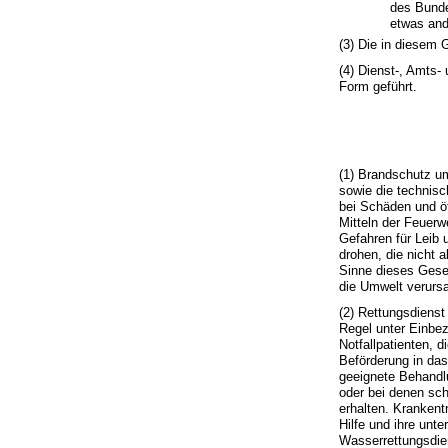
des Bunde
etwas and
(3) Die in diesem
(4) Dienst-, Amts
Form geführt.
(1) Brandschutz u
sowie die technisc
bei Schäden und öf
Mitteln der Feuerw
Gefahren für Leib
drohen, die nicht 
Sinne dieses Geset
die Umwelt verursa
(2) Rettungsdienst 
Regel unter Einbe
Notfallpatienten, d
Beförderung in da
geeignete Behandlu
oder bei denen sc
erhalten. Krankentr
Hilfe und ihre unt
Wasserrettungsdie