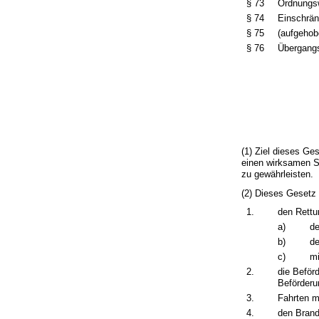
§ 73
Ordnungsw
§ 74
Einschrä
§ 75
(aufgehob
§ 76
Übergangs
(1) Ziel dieses G
einen wirksamen S
zu gewährleisten.
(2) Dieses Gesetz g
1.
den Rettu
a)
de
b)
de
c)
mi
2.
die Beför
Beförderu
3.
Fahrten m
4.
den Brand