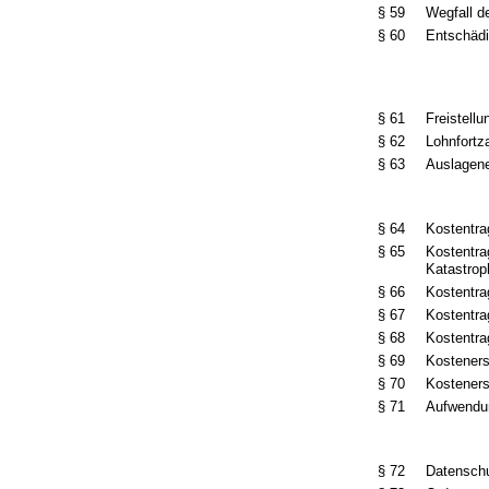
§ 59
Wegfall d
§ 60
Entschäd
§ 61
Freistellu
§ 62
Lohnfortz
§ 63
Auslagen
§ 64
Kostentr
§ 65
Kostentra
Katastrop
§ 66
Kostentra
§ 67
Kostentra
§ 68
Kostentra
§ 69
Kosteners
§ 70
Kostener
§ 71
Aufwendun
§ 72
Datensch