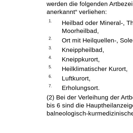
werden die folgenden Artbeze
anerkannt“ verliehen:
1.
Heilbad oder Mineral-, Th
Moorheilbad,
2.
Ort mit Heilquellen-, Sol
3.
Kneippheilbad,
4.
Kneippkurort,
5.
Heilklimatischer Kurort,
6.
Luftkurort,
7.
Erholungsort.
(2) Bei der Verleihung der Ar
bis 6 sind die Hauptheilanze
balneologisch-kurmedizinisch