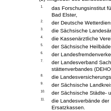
1.
das Forschungsinstitut f
Bad Elster,
2.
der Deutsche Wetterdien
3.
die Sächsische Landesä
4.
die Kassenärztliche Ver
5.
der Sächsische Heilbäde
6.
der Landesfremdenverke
7.
der Landesverband Sach
stättenverbandes (DEHO
8.
die Landesversicherungs
9.
der Sächsische Landkrei
10.
der Sächsische Städte-
11.
die Landesverbände der 
Ersatzkassen.