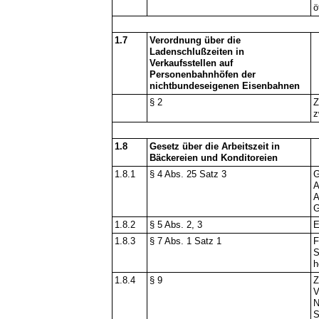
ö
1.7
Verordnung über die
Ladenschlußzeiten in
Verkaufsstellen auf
Personenbahnhöfen der
nichtbundeseigenen Eisenbahnen
§ 2
Z
z
1.8
Gesetz über die Arbeitszeit in
Bäckereien und Konditoreien
1.8.1
§ 4 Abs. 25 Satz 3
G
A
A
G
1.8.2
§ 5 Abs. 2, 3
E
1.8.3
§ 7 Abs. 1 Satz 1
F
S
h
1.8.4
§ 9
Z
V
N
S