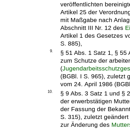
veröffentlichten bereinig
Artikel 25 der Verordnung
mit Maßgabe nach Anlage 
Abschnitt III Nr. 12 des
E
Artikel 1 des Gesetzes 
S. 885),
9.
§ 51 Abs. 1 Satz 1, § 55
zum Schutze der arbeit
(
Jugendarbeitsschutzges
(BGBl. I S. 965), zuletzt
vom 24. April 1986 (BGBl.
10.
§ 9 Abs. 3 Satz 1 und §
der erwerbstätigen Mutter
der Fassung der Bekannt
S. 315), zuletzt geändert
zur Änderung des
Mutter