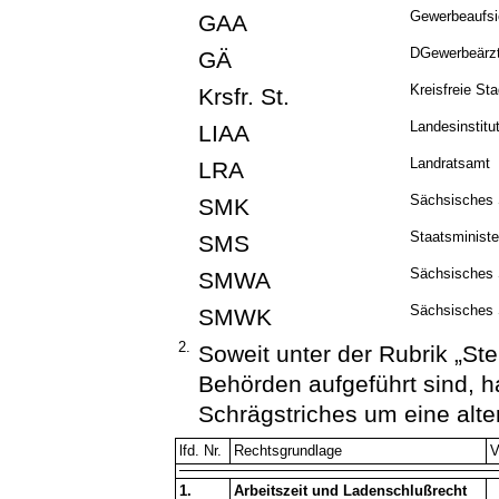
Gewerbeaufsi
GAA
DGewerbeärzt
GÄ
Kreisfreie Sta
Krsfr. St.
Landesinstitu
LIAA
Landratsamt
LRA
Sächsisches S
SMK
Staatsministe
SMS
Sächsisches S
SMWA
Sächsisches 
SMWK
2.
Soweit unter der Rubrik „St
Behörden aufgeführt sind, h
Schrägstriches um eine alte
lfd. Nr.
Rechtsgrundlage
V
1.
Arbeitszeit und Ladenschlußrecht