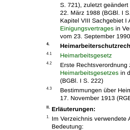
S. 721), zuletzt geänder
22. März 1988 (BGBl. I S
Kapitel VIII Sachgebiet I 
Einigungsvertrages
in Ve
vom 23. September 1990 
4.
Heimarbeiterschutzrech
4.1
Heimarbeitsgesetz
4.2
Erste Rechtsverordnung 
Heimarbeitsgesetzes
in 
(BGBl. I S. 222)
4.3
Bestimmungen über Heima
17. November 1913 (RGBl
II.
Erläuterungen:
1.
Im Verzeichnis verwendete
Bedeutung: