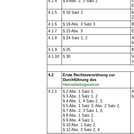
4.1.4
§ 9 Abs. 2, 3 Satz 2
G
E
4.1.5
§ 10 Satz 2
M
Z
4.1.6
§ 19 Abs. 3 Satz 3
B
4.1.7
§ 23 Abs. 3
E
4.1.8
§ 24 Satz 1, 2
A
M
4.1.9
§ 25
K
4.1.10
§ 30
V
v
4.2
Erste Rechtsverordnung zur
Durchführung des
Heimarbeitsgesetzes
4.2.1
§ 2 Abs. 1 Satz 1,
A
§ 3 Abs. 1 Satz 1, 2
b
§ 4 Abs. 1, 4 Satz 2, 3,
§ 5 Abs. 1 Satz 3, Abs. 2 Satz 2,
§ 7 Abs. 2, 3 Satz 1, 4,
§ 8 Abs. 1 Satz 2,
§ 9 Abs. 4 Satz 1,
§ 10 Abs. 1 Satz 2,
§ 12 Abs. 3 Satz 2, 4