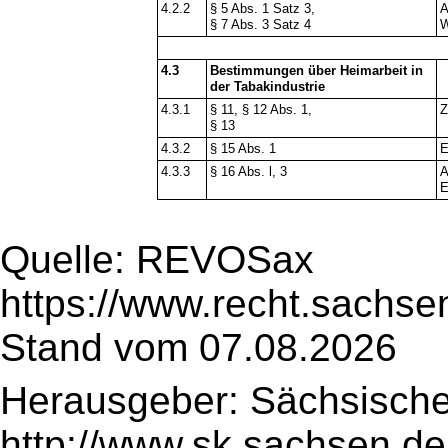
4.2.2
§ 5 Abs. 1 Satz 3,
A
§ 7 Abs. 3 Satz 4
W
4.3
Bestimmungen über Heimarbeit in
der Tabakindustrie
4.3.1
§ 11, § 12 Abs. 1,
Z
§ 13
4.3.2
§ 15 Abs. 1
E
4.3.3
§ 16 Abs. l, 3
A
E
Quelle: REVOSax
https://www.recht.sachse
Stand vom 07.08.2026
Herausgeber: Sächsische
http://www.sk.sachsen.de