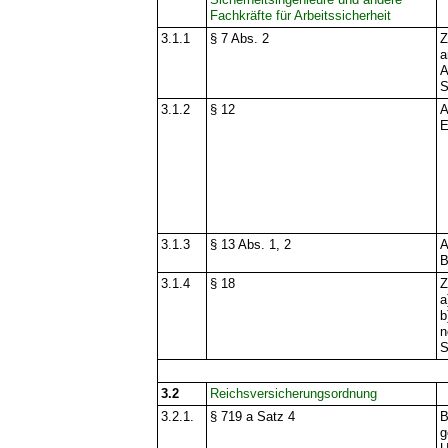
Fachkräfte für Arbeitssicherheit
3.1.1
§ 7 Abs. 2
Z
a
A
S
3.1.2
§ 12
A
E
3.1.3
§ 13 Abs. 1, 2
A
B
3.1.4
§ 18
Z
a
b
n
S
3.2
Reichsversicherungsordnung
3.2.1.
§ 719 a Satz 4
B
g