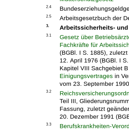
2.4
Bundeserziehungsgeldge
2.5
Arbeitsgesetzbuch der 
3.
Arbeitssicherheits- un
3.1
Gesetz über Betriebsärzt
Fachkräfte für Arbeitssic
(BGBl. I S. 1885), zulet
12. April 1976 (BGBl. I 
Kapitel VIII Sachgebiet B 
Einigungsvertrages
in Ve
vom 23. September 1990 
3.2
Reichsversicherungsord
Teil III, Gliederungsnumm
Fassung, zuletzt geände
20. Dezember 1991 (BGBl
3.3
Berufskrankheiten-Veror