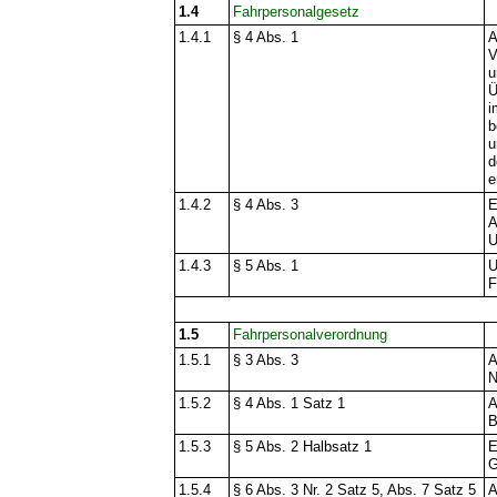
1.4
Fahrpersonalgesetz
1.4.1
§ 4 Abs. 1
A
V
u
Ü
i
b
u
d
e
1.4.2
§ 4 Abs. 3
E
A
U
1.4.3
§ 5 Abs. 1
U
F
1.5
Fahrpersonalverordnung
1.5.1
§ 3 Abs. 3
A
N
1.5.2
§ 4 Abs. 1 Satz 1
A
B
1.5.3
§ 5 Abs. 2 Halbsatz 1
E
G
1.5.4
§ 6 Abs. 3 Nr. 2 Satz 5, Abs. 7 Satz 5
A