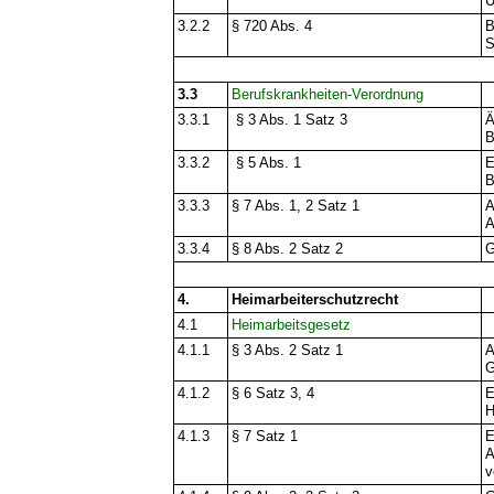
U
3.2.2
§ 720 Abs. 4
B
S
3.3
Berufskrankheiten-Verordnung
3.3.1
§ 3 Abs. 1 Satz 3
Ä
B
3.3.2
§ 5 Abs. 1
E
B
3.3.3
§ 7 Abs. 1, 2 Satz 1
A
A
3.3.4
§ 8 Abs. 2 Satz 2
G
4.
Heimarbeiterschutzrecht
4.1
Heimarbeitsgesetz
4.1.1
§ 3 Abs. 2 Satz 1
A
G
4.1.2
§ 6 Satz 3, 4
E
H
4.1.3
§ 7 Satz 1
E
A
v