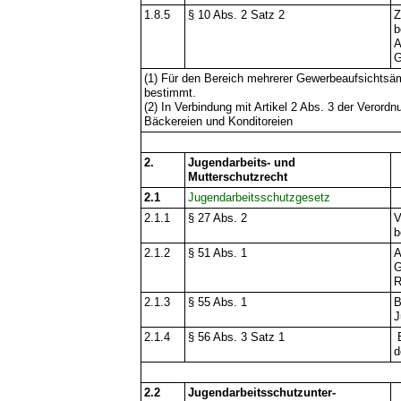
1.8.5
§ 10 Abs. 2 Satz 2
Z
b
A
G
(1) Für den Bereich mehrerer Gewerbeaufsichtsä
bestimmt.
(2) In Verbindung mit Artikel 2 Abs. 3 der Verord
Bäckereien und Konditoreien
2.
Jugendarbeits- und
Mutterschutzrecht
2.1
Jugendarbeitsschutzgesetz
2.1.1
§ 27 Abs. 2
V
b
2.1.2
§ 51 Abs. 1
A
G
R
2.1.3
§ 55 Abs. 1
B
J
2.1.4
§ 56 Abs. 3 Satz 1
B
d
2.2
Jugendarbeitsschutzunter-