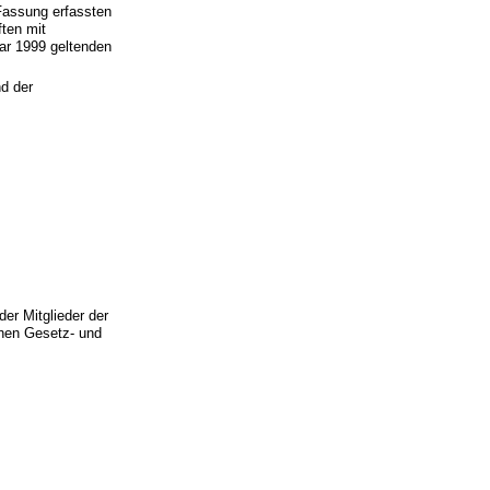
Fassung erfassten
ften mit
ar 1999 geltenden
d der
er Mitglieder der
chen Gesetz- und