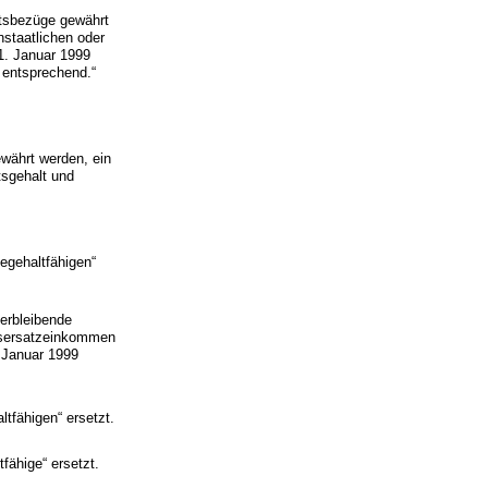
Amtsbezüge gewährt
nstaatlichen oder
1. Januar 1999
 entsprechend.“
ewährt werden, ein
tsgehalt und
hegehaltfähigen“
erbleibende
bsersatzeinkommen
 Januar 1999
ltfähigen“ ersetzt.
fähige“ ersetzt.