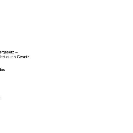
ergesetz –
ert durch Gesetz
des
.