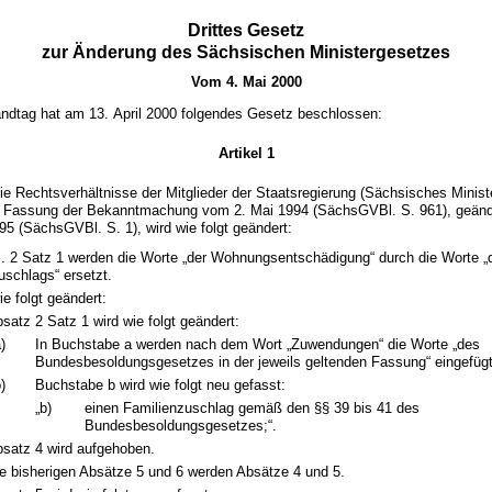
Drittes Gesetz
zur Änderung des Sächsischen Ministergesetzes
Vom 4. Mai 2000
ndtag hat am 13. April 2000 folgendes Gesetz beschlossen:
Artikel 1
e Rechtsverhältnisse der Mitglieder der Staatsregierung (Sächsisches Minist
er Fassung der Bekanntmachung vom 2. Mai 1994 (SächsGVBl. S. 961), geänd
5 (SächsGVBl. S. 1), wird wie folgt geändert:
s. 2 Satz 1 werden die Worte „der Wohnungsentschädigung“ durch die Worte „
uschlags“ ersetzt.
ie folgt geändert:
satz 2 Satz 1 wird wie folgt geändert:
)
In Buchstabe a werden nach dem Wort „Zuwendungen“ die Worte „des
Bundesbesoldungsgesetzes in der jeweils geltenden Fassung“ eingefügt
)
Buchstabe b wird wie folgt neu gefasst:
„b)
einen Familienzuschlag gemäß den §§ 39 bis 41 des
Bundesbesoldungsgesetzes;“.
satz 4 wird aufgehoben.
e bisherigen Absätze 5 und 6 werden Absätze 4 und 5.