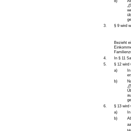
d)
Ab
„(
we
üb
ge
3.
§ 9 wird w
Bezieht e
Einkommen
Familienz
4.
In § 11 Sa
5.
§ 12 wird 
a)
In
er
b)
Na
„(
Ü
au
ge
6.
§ 13 wird 
a)
In
b)
Ab
aa
bb