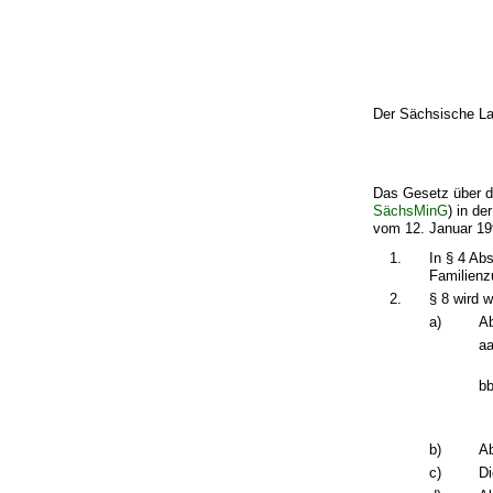
Der Sächsische La
Das Gesetz über di
SächsMinG
) in d
vom 12. Januar 199
1.
In § 4 Ab
Familienz
2.
§ 8 wird w
a)
Ab
aa
bb
b)
Ab
c)
Di