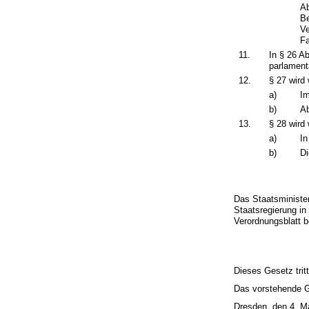
Ab
Be
Ve
Fa
11.
In § 26 A
parlament
12.
§ 27 wird 
a)
Im
b)
Ab
13.
§ 28 wird 
a)
In
b)
Di
Das Staatsminister
Staatsregierung i
Verordnungsblatt 
Dieses Gesetz trit
Das vorstehende Ge
Dresden, den 4. M