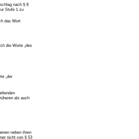
schlag nach § 8
ur Stufe 1 zu
rch das Wort
rch die Worte „des
te „der
geltenden
rüheren als auch
ebenen neben ihren
er nicht von § 53