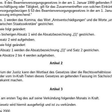
s. 8 des Beamtenversorgungsgesetzes in der am 1. Januar 1999 geltenden 
schäftigung oder Tätigkeit, gilt für das Zusammentreffen von solchen Einkün
rsorgungsbezügen § 53 des Beamtenversorgungsgesetzes in der am 1. Janu
ssung entsprechend.“
bs. 1 werden das Komma, das Wort „Amtsentschädigungen“ und die Worte „un
arischen Staatssekretäre“ gestrichen.
wie folgt geändert:
 bisherigen Absatz 1 wird die Absatzbezeichnung „(1)“ gestrichen.
satz 2 wird aufgehoben.
wie folgt geändert:
 Absatz 1 werden die Absatzbezeichnung „(1)“ und Satz 2 gestrichen.
e Absätze 2 bis 4 werden aufgehoben.
Artikel 2
ium der Justiz kann den Wortlaut des Gesetzes über die Rechtsverhältnisse d
n der vom In-Kraft-Treten dieses Gesetzes an geltenden Fassung im Sächsis
bekannt machen.
Artikel 3
t am ersten Tag des auf seine Verkündung folgenden Monats in Kraft.
setz wird hiermit ausgefertigt und ist zu verkünden.
ai 2000