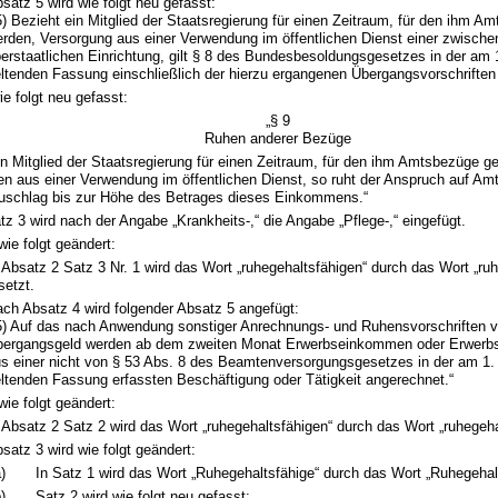
satz 5 wird wie folgt neu gefasst:
5) Bezieht ein Mitglied der Staatsregierung für einen Zeitraum, für den ihm 
rden, Versorgung aus einer Verwendung im öffentlichen Dienst einer zwische
erstaatlichen Einrichtung, gilt § 8 des Bundesbesoldungsgesetzes in der am 
ltenden Fassung einschließlich der hierzu ergangenen Übergangsvorschriften
ie folgt neu gefasst:
„§ 9
Ruhen anderer Bezüge
in Mitglied der Staatsregierung für einen Zeitraum, für den ihm Amtsbezüge g
 aus einer Verwendung im öffentlichen Dienst, so ruht der Anspruch auf Am
uschlag bis zur Höhe des Betrages dieses Einkommens.“
tz 3 wird nach der Angabe „Krankheits-,“ die Angabe „Pflege-,“ eingefügt.
wie folgt geändert:
 Absatz 2 Satz 3 Nr. 1 wird das Wort „ruhegehaltsfähigen“ durch das Wort „ru
setzt.
ch Absatz 4 wird folgender Absatz 5 angefügt:
5) Auf das nach Anwendung sonstiger Anrechnungs- und Ruhensvorschriften v
bergangsgeld werden ab dem zweiten Monat Erwerbseinkommen oder Erwer
s einer nicht von § 53 Abs. 8 des Beamtenversorgungsgesetzes in der am 1.
ltenden Fassung erfassten Beschäftigung oder Tätigkeit angerechnet.“
wie folgt geändert:
 Absatz 2 Satz 2 wird das Wort „ruhegehaltsfähigen“ durch das Wort „ruhegeha
satz 3 wird wie folgt geändert:
)
In Satz 1 wird das Wort „Ruhegehaltsfähige“ durch das Wort „Ruhegehalt
)
Satz 2 wird wie folgt neu gefasst: