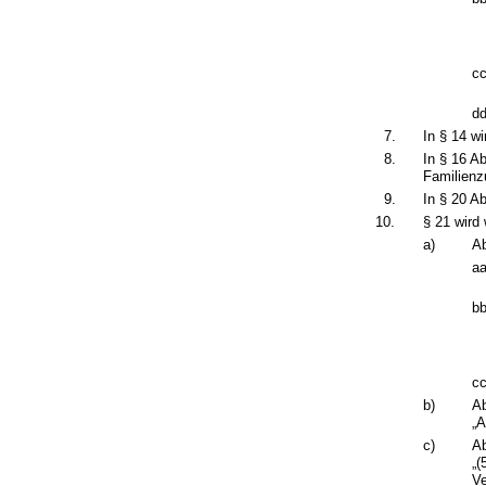
cc
dd
7.
In § 14 w
8.
In § 16 A
Familienz
9.
In § 20 A
10.
§ 21 wird 
a)
Ab
aa
bb
cc
b)
Ab
„A
c)
Ab
„(
Ve