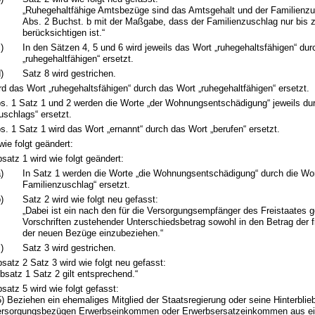
„Ruhegehaltfähige Amtsbezüge sind das Amtsgehalt und der Familienzu
Abs. 2 Buchst. b mit der Maßgabe, dass der Familienzuschlag nur bis z
berücksichtigen ist.“
)
In den Sätzen 4, 5 und 6 wird jeweils das Wort „ruhegehaltsfähigen“ du
„ruhegehaltfähigen“ ersetzt.
)
Satz 8 wird gestrichen.
ird das Wort „ruhegehaltsfähigen“ durch das Wort „ruhegehaltfähigen“ ersetzt.
bs. 1 Satz 1 und 2 werden die Worte „der Wohnungsentschädigung“ jeweils du
uschlags“ ersetzt.
bs. 1 Satz 1 wird das Wort „ernannt“ durch das Wort „berufen“ ersetzt.
wie folgt geändert:
satz 1 wird wie folgt geändert:
)
In Satz 1 werden die Worte „die Wohnungsentschädigung“ durch die Wor
Familienzuschlag“ ersetzt.
)
Satz 2 wird wie folgt neu gefasst:
„Dabei ist ein nach den für die Versorgungsempfänger des Freistaates 
Vorschriften zustehender Unterschiedsbetrag sowohl in den Betrag der f
der neuen Bezüge einzubeziehen.“
)
Satz 3 wird gestrichen.
satz 2 Satz 3 wird wie folgt neu gefasst:
bsatz 1 Satz 2 gilt entsprechend.“
satz 5 wird wie folgt gefasst:
5) Beziehen ein ehemaliges Mitglied der Staatsregierung oder seine Hinterbli
rsorgungsbezügen Erwerbseinkommen oder Erwerbsersatzeinkommen aus ein