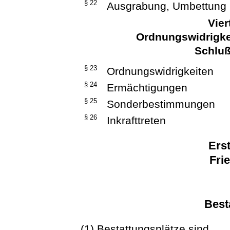
§ 22
Ausgrabung, Umbettung
Vier
Ordnungswidrigke
Schlu
§ 23
Ordnungswidrigkeiten
§ 24
Ermächtigungen
§ 25
Sonderbestimmungen
§ 26
Inkrafttreten
Erst
Fri
Best
(1) Bestattungsplätze sind