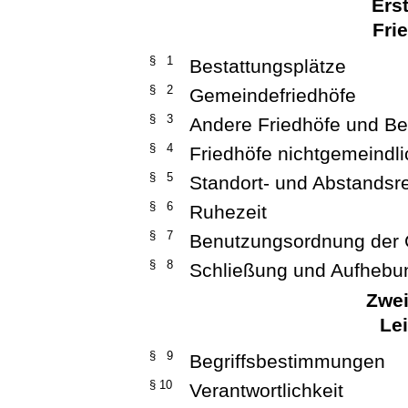
Ers
Fri
§ 1
Bestattungsplätze
§ 2
Gemeindefriedhöfe
§ 3
Andere Friedhöfe und Be
§ 4
Friedhöfe nichtgemeindli
§ 5
Standort- und Abstandsr
§ 6
Ruhezeit
§ 7
Benutzungsordnung der 
§ 8
Schließung und Aufhebu
Zwei
Le
§ 9
Begriffsbestimmungen
§ 10
Verantwortlichkeit