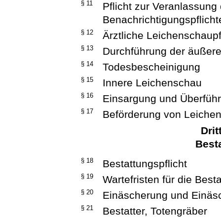
§ 11
Pflicht zur Veranlassung
Benachrichtigungspflicht
§ 12
Ärztliche Leichenschaupf
§ 13
Durchführung der äußer
§ 14
Todesbescheinigung
§ 15
Innere Leichenschau
§ 16
Einsargung und Überfüh
§ 17
Beförderung von Leiche
Drit
Best
§ 18
Bestattungspflicht
§ 19
Wartefristen für die Best
§ 20
Einäscherung und Einäs
§ 21
Bestatter, Totengräber