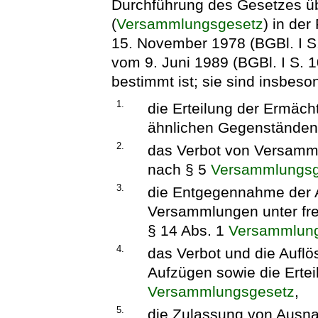
Durchführung des Gesetzes 
(
Versammlungsgesetz
) in de
15. November 1978 (BGBl. I S.
vom 9. Juni 1989 (BGBl. I S. 1
bestimmt ist; sie sind insbeso
1.
die Erteilung der Ermäc
ähnlichen Gegenständen
2.
das Verbot von Versam
nach § 5
Versammlungsg
3.
die Entgegennahme der 
Versammlungen unter fr
§ 14 Abs. 1
Versammlun
4.
das Verbot und die Auf
Aufzügen sowie die Erte
Versammlungsgesetz
,
5.
die Zulassung von Ausn