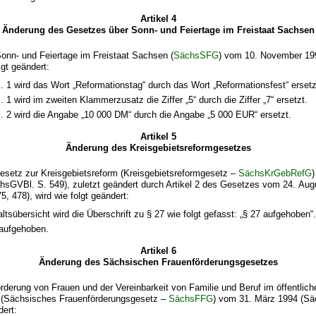
Artikel 4
Änderung des Gesetzes über Sonn- und Feiertage im Freistaat Sachsen
onn- und Feiertage im Freistaat Sachsen (
SächsSFG
) vom 10. November 1
lgt geändert:
s. 1 wird das Wort „Reformationstag“ durch das Wort „Reformationsfest“ ersetz
. 1 wird im zweiten Klammerzusatz die Ziffer „5“ durch die Ziffer „7“ ersetzt.
s. 2 wird die Angabe „10 000 DM“ durch die Angabe „5 000 EUR“ ersetzt.
Artikel 5
Änderung des Kreisgebietsreformgesetzes
setz zur Kreisgebietsreform (Kreisgebietsreformgesetz –
SächsKrGebRefG
chsGVBl. S. 549), zuletzt geändert durch Artikel 2 des Gesetzes vom 24. Aug
, 478), wird wie folgt geändert:
altsübersicht wird die Überschrift zu § 27 wie folgt gefasst: „§ 27 aufgehoben“
 aufgehoben.
Artikel 6
Änderung des Sächsischen Frauenförderungsgesetzes
derung von Frauen und der Vereinbarkeit von Familie und Beruf im öffentlich
 (Sächsisches Frauenförderungsgesetz –
SächsFFG
) vom 31. März 1994 (Sä
dert: