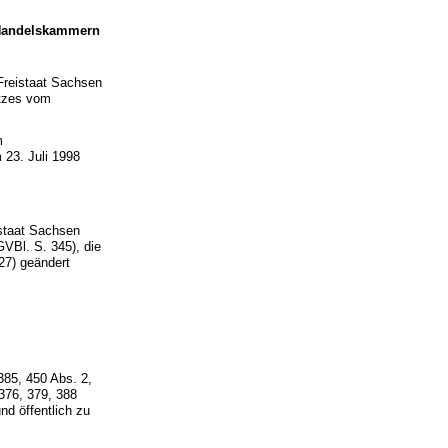
 Handelskammern
Freistaat Sachsen
etzes vom
m
 23. Juli 1998
istaat Sachsen
Bl. S. 345), die
27) geändert
385, 450 Abs. 2,
376, 379, 388
d öffentlich zu