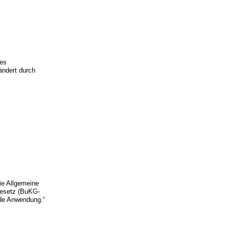
.
hes
ändert durch
ie Allgemeine
gesetz (BuKG-
nde Anwendung.“