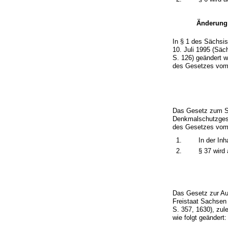
Änderung
In § 1 des Sächsi
10. Juli 1995 (Sä
S. 126) geändert wo
des Gesetzes vom 1
Das Gesetz zum Sc
Denkmalschutzge
des Gesetzes vom 2
1.
In der Inh
2.
§ 37 wird
Das Gesetz zur Au
Freistaat Sachsen
S. 357, 1630), zul
wie folgt geändert: