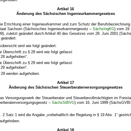
Artikel 16
Änderung des Sächsischen Ingenieurkammergesetzes
ie Errichtung einer Ingenieurkammer und zum Schutz der Berufsbezeichnung
istaat Sachsen (Sächsisches Ingenieurkammergesetz –
SächsIngKG
) vom 19.
9), zuletzt geändert durch Artikel 40 des Gesetzes vom 28. Juni 2001 (Säch
t geändert:
sübersicht wird wie folgt geändert:
e Überschrift zu § 28 wird wie folgt gefasst:
 28 aufgehoben“.
e Überschrift zu § 29 wird wie folgt gefasst:
 29 aufgehoben“.
 29 werden aufgehoben.
Artikel 17
Änderung des Sächsischen Steuerberaterversorgungsgesetzes
as Versorgungswerk der Steuerberater und Steuerbevollmächtigten im Freist
erberaterversorgungsgesetz –
SächsStBVG
) vom 16. Juni 1999 (SächsGVBl.
. 2 Satz 1 wird die Angabe „vorbehaltlich der Regelung in § 19 Abs. 1“ gestric
 aufgehoben.
Artikel 18