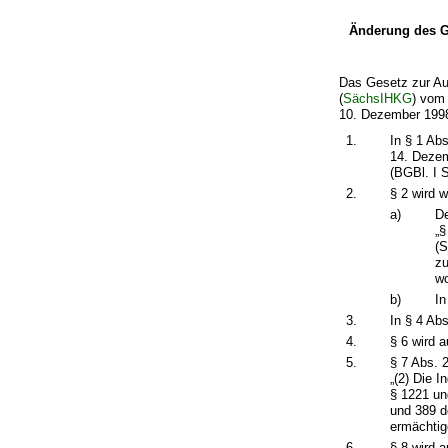
Änderung des G
Das Gesetz zur Au
(
SächsIHKG
) vom
10. Dezember 1998
1.
In § 1 Ab
14. Dezem
(BGBl. I S
2.
§ 2 wird w
a)
De
„§
(S
zu
wo
b)
In
3.
In § 4 Ab
4.
§ 6 wird 
5.
§ 7 Abs. 
„(2) Die 
§ 1221 un
und 389 d
ermächtig
6.
§ 8 wird 