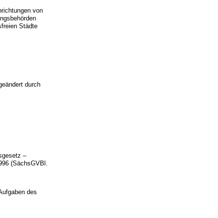
nrichtungen von
gungsbehörden
sfreien Städte
geändert durch
.
sgesetz –
1996 (SächsGVBl.
 Aufgaben des