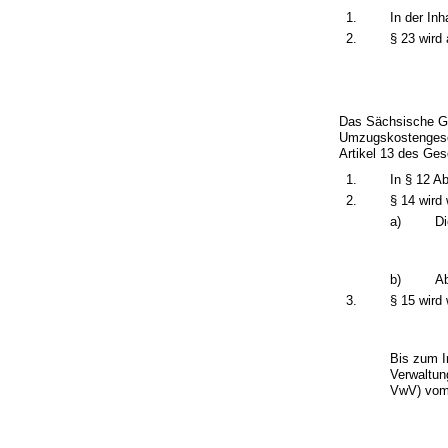
1.
In der Inh
2.
§ 23 wird
Das Sächsische G
Umzugskostenges
Artikel 13 des Ges
1.
In § 12 Ab
2.
§ 14 wird 
a)
Di
b)
Ab
3.
§ 15 wird 
Bis zum I
Verwaltu
VwV) vom 