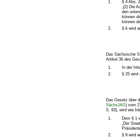
1.
§ 4 Abs. 2
„(2) Die 
den unter
können di
können di
2.
§ 6 wird 
Das Sächsische St
Artikel 36 des Ges
1.
In der Inh
2.
§ 25 wird
Das Gesetz über d
SächsJAG
) vom 2
S. 93), wird wie fo
1.
Dem § 1 w
„Der Staa
Präsident
2.
§ 9 wird 