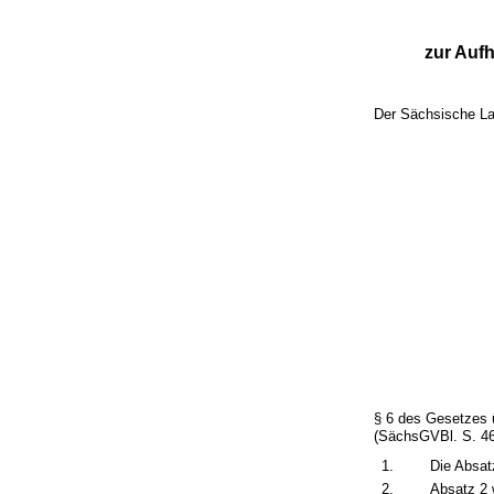
zur Auf
Der Sächsische La
§ 6 des Gesetzes 
(SächsGVBl. S. 465
1.
Die Absat
2.
Absatz 2 