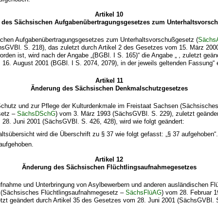
Artikel 10
 des Sächsischen Aufgabenübertragungsgesetzes zum Unterhaltsvorsch
schen Aufgabenübertragungsgesetzes zum Unterhaltsvorschußgesetz (
Säch
chsGVBl. S. 218), das zuletzt durch Artikel 2 des Gesetzes vom 15. März 20
rden ist, wird nach der Angabe „(BGBl. I S. 165)“ die Angabe „ , zuletzt geänd
6. August 2001 (BGBl. I S. 2074, 2079), in der jeweils geltenden Fassung“ 
Artikel 11
Änderung des Sächsischen Denkmalschutzgesetzes
hutz und zur Pflege der Kulturdenkmale im Freistaat Sachsen (Sächsische
setz –
SächsDSchG
) vom 3. März 1993 (SächsGVBl. S. 229), zuletzt geändert
8. Juni 2001 (SächsGVBl. S. 426, 428), wird wie folgt geändert:
altsübersicht wird die Überschrift zu § 37 wie folgt gefasst: „§ 37 aufgehoben“
 aufgehoben.
Artikel 12
Änderung des Sächsischen Flüchtlingsaufnahmegesetzes
fnahme und Unterbringung von Asylbewerbern und anderen ausländischen Flü
 (Sächsisches Flüchtlingsaufnahmegesetz –
SächsFlüAG
) vom 28. Februar 
etzt geändert durch Artikel 35 des Gesetzes vom 28. Juni 2001 (SächsGVBl. S