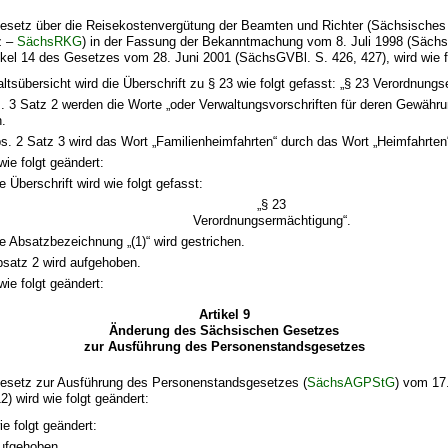
setz über die Reisekostenvergütung der Beamten und Richter (Sächsisches
z –
SächsRKG
) in der Fassung der Bekanntmachung vom 8. Juli 1998 (Sächs
ikel 14 des Gesetzes vom 28. Juni 2001 (SächsGVBl. S. 426, 427), wird wie f
altsübersicht wird die Überschrift zu § 23 wie folgt gefasst: „§ 23 Verordnung
s. 3 Satz 2 werden die Worte „oder Verwaltungsvorschriften für deren Gewähru
n.
bs. 2 Satz 3 wird das Wort „Familienheimfahrten“ durch das Wort „Heimfahrten“
wie folgt geändert:
e Überschrift wird wie folgt gefasst:
„§ 23
Verordnungsermächtigung“.
e Absatzbezeichnung „(1)“ wird gestrichen.
satz 2 wird aufgehoben.
wie folgt geändert:
Artikel 9
Änderung des Sächsischen Gesetzes
zur Ausführung des Personenstandsgesetzes
esetz zur Ausführung des Personenstandsgesetzes (
SächsAGPStG
) vom 17
) wird wie folgt geändert:
ie folgt geändert:
aufgehoben.