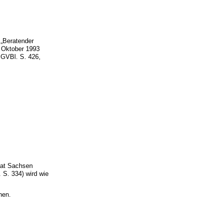
 „Beratender
 Oktober 1993
sGVBl. S. 426,
aat Sachsen
 S. 334) wird wie
hen.