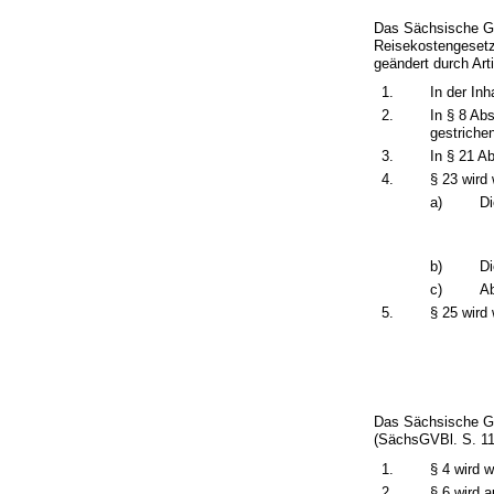
Das Sächsische Ge
Reisekostengeset
geändert durch Art
1.
In der Inh
2.
In § 8 Ab
gestriche
3.
In § 21 A
4.
§ 23 wird 
a)
Di
b)
Di
c)
Ab
5.
§ 25 wird 
Das Sächsische G
(SächsGVBl. S. 112
1.
§ 4 wird w
2.
§ 6 wird 