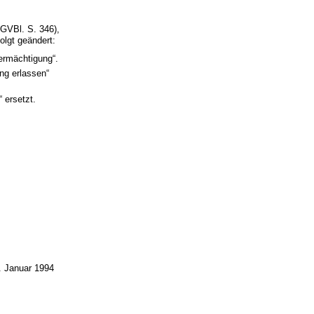
GVBl. S. 346),
olgt geändert:
sermächtigung“.
ng erlassen“
 ersetzt.
. Januar 1994