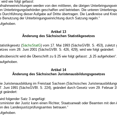
 wird wie folgt gefasst:
Aufnahmeeinrichtungen werden von den mittleren, die übrigen Unterbringungsei
en Unterbringungsbehörden geschaffen und betrieben. Die unteren Unterbrin
e Durchführung dieser Aufgabe auf Dritte übertragen. Die Landkreise und Krei
e Benutzung der Unterbringungseinrichtung durch Satzung regeln.“
aufgehoben.
Artikel 13
Änderung des Sächsischen Statistikgesetzes
atistikgesetz (
SächsStatG
) vom 17. Mai 1993 (SächsGVBl. S. 453), zuletzt 
etzes vom 28. Juni 2001 (SächsGVBl. S. 426, 429), wird wie folgt geändert:
altsübersicht wird die Überschrift zu § 25 wie folgt gefasst: „§ 25 aufgehoben“
 aufgehoben.
Artikel 14
Änderung des Sächsischen Juristenausbildungsgesetzes
ie Juristenausbildung im Freistaat Sachsen (Sächsisches Juristenausbildung
7. Juni 1991 (SächsGVBl. S. 224), geändert durch Gesetz vom 29. Februar 
lgt geändert:
ird folgender Satz 3 angefügt:
tsminister der Justiz kann einen Richter, Staatsanwalt oder Beamten mit den
en des Landesjustizprüfungsamtes betrauen.“
aufgehoben.