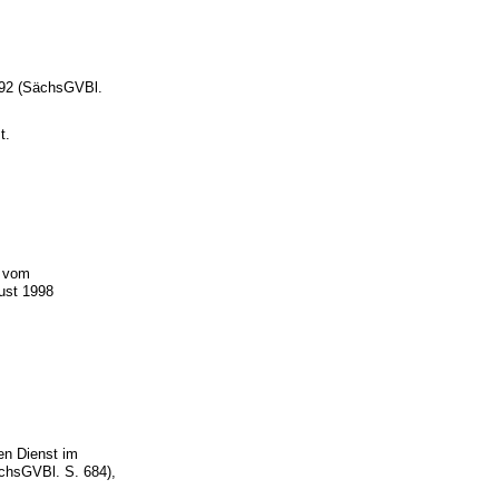
992 (SächsGVBl.
t.
) vom
ust 1998
.
en Dienst im
chsGVBl. S. 684),