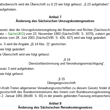
altsübersicht wird die Überschrift zu § 23 wie folgt gefasst: „§ 23 aufgehoben“
 aufgehoben.
Artikel 7
Änderung des Sächsischen Umzugskostengesetzes
esetz über die Umzugskostenvergütung der Beamten und Richter (Sächsisc
etz –
SächsUKG
) vom 23. November 1993 (SächsGVBl. S. 1070), zuletzt ge
etzes vom 28. Juni 2001 (SächsGVBl. S. 426, 427) wird wie folgt geändert:
s. 5 wird die Angabe „(§ 14 Abs. 2)“ gestrichen.
wie folgt geändert:
e Überschrift wird wie folgt gefasst:
„§ 14
Dienstortbestimmung und Verordnungsermächtigung“.
satz 3 wird aufgehoben.
wie folgt gefasst:
„§ 15
Übergangsvorschrift
n-Kraft-Treten allgemeiner Verwaltungsvorschriften zu diesem Gesetz findet d
ngsvorschrift des Bundesministeriums des Innern zum Bundesumzugskosten
2. Januar 1991 (MinBl. S. 65) in der jeweils geltenden Fassung entspreche
Artikel 8
Änderung des Sächsischen Reisekostengesetzes