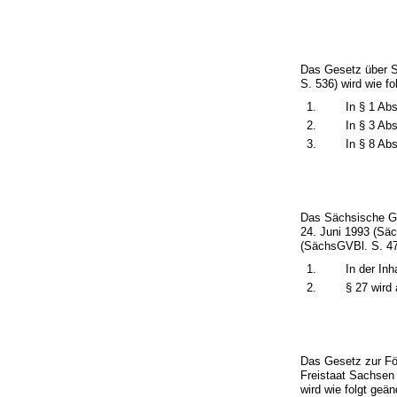
Das Gesetz über S
S. 536) wird wie fo
1.
In § 1 Ab
2.
In § 3 Abs
3.
In § 8 Ab
Das Sächsische Ge
24. Juni 1993 (Sä
(SächsGVBl. S. 475
1.
In der Inh
2.
§ 27 wird
Das Gesetz zur För
Freistaat Sachsen
wird wie folgt geän