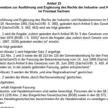
Artikel 15
esetzes zur Ausführung und Ergänzung des Rechts der Industrie- und
im Freistaat Sachsen
sführung und Ergänzung des Rechts der Industrie- und Handelskammern im 
 18. November 1991 (SächsGVBl. S. 380), geändert durch Artikel 5 des Ges
 (SächsGVBl. S. 662, 663) wird wie folgt geändert:
s. 1 wird die Angabe „zuletzt geändert durch Artikel 95 Nr. 5 des Gesetzes vo
ber 1976 (BGBl. I S. 3341)“ durch die Angabe „das zuletzt durch Gesetz vom
. 1887, 3158) geändert worden ist“ ersetzt.
ie folgt geändert:
m Absatz 1 wird folgender Satz 2 angefügt:
 111 Abs. 1 und 3 sowie die §§ 113 bis 116 der Gemeindeordnung für den Fre
ächsGemO) in der Fassung der Bekanntmachung vom 14. Juni 1999 (SächsGV
letzt durch Artikel 9 des Gesetzes vom 28. Juni 2001 (SächsGVBl. S. 426, 4
rden ist, in der jeweils geltenden Fassung, gelten entsprechend.“
 Absatz 3 werden die Worte „und eine Regionalkammer“ gestrichen.
s. 2 werden die Worte „durch Rechtsverordnung“ gestrichen.
aufgehoben.
2 erhält folgende Fassung:
Industrie- und Handelskammern sind weiter berechtigt, Personen der in den §§ 
d § 1235 Abs. 2 des Bürgerlichen Gesetzbuches (BGB) sowie in den §§ 373, 
es Handelsgesetzbuches bezeichneten Art als Handelsmakler zu vereidigen un
en.“
aufgehoben.