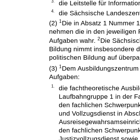
3.
die Leitstelle für Informat
4.
die Sächsische Landeszentr
1
(2)
Die in Absatz 1 Nummer 1
nehmen die in den jeweiligen
2
Aufgaben wahr.
Die Sächsisc
Bildung nimmt insbesondere 
politischen Bildung auf überpa
1
(3)
Dem Ausbildungszentrum B
Aufgaben:
1.
die fachtheoretische Ausbi
Laufbahngruppe 1 in der F
den fachlichen Schwerpunk
und Vollzugsdienst in Absc
Ausreisegewahrsamseinrich
den fachlichen Schwerpunk
Justizvollzugsdienst sowie