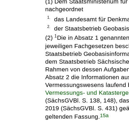
(1) Dem Staatsministerium für
nachgeordnet
1.
das Landesamt für Denkma
2.
der Staatsbetrieb Geobasi
1
(2)
Die in Absatz 1 genannte
jeweiligen Fachgesetzen bes
Staatsbetrieb Geobasisinform
dem Staatsbetrieb Sächsisch
Rahmen von dessen Aufgaben 
Absatz 2 die Informationen a
Vermessungswesens laufend b
Vermessungs- und Katasterge
(SächsGVBl. S. 138, 148), das
2019 (SächsGVBl. S. 431) geän
15a
geltenden Fassung.