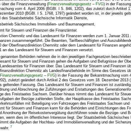
 über die Finanzverwaltung (
Finanzverwaltungsgesetz
–
FVG
) in der Fassung
achung vom 4. April 2006 (BGBl. I S. 846, 1202), das zuletzt durch Artikel 
ezember 2010 (BGBl. I S. 1768, 1797) geändert worden ist, in der jeweils ge
il des Staatsbetriebs Sächsische Informatik Dienste,
tsbetrieb Sächsisches Immobilien- und Baumanagement,
t für Steuern und Finanzen die Finanzämter.
ektion Chemnitz und das Landesamt für Finanzen werden zum 1. Januar 201
inanzen zusammengeführt. Die Beamten, Tarifbeschäftigten und Auszubildend
 der Oberfinanzdirektion Chemnitz oder dem Landesamt für Finanzen angehö
1 an das Landesamt für Steuern und Finanzen versetzt.
 1 genannten Behörden nehmen die in den jeweiligen Fachgesetzen beschrieb
desamt für Steuern und Finanzen gehen die Aufgaben und Befugnisse der Ober
Landesamtes für Finanzen über. Das Landesamt für Steuern und Finanzen ü
finanzdirektion Chemnitz als Landesfinanzbehörde im Sinne des Gesetzes üb
(
Finanzverwaltungsgesetz
–
FVG
) in der Fassung der Bekanntmachung vom 4
202), zuletzt geändert durch Artikel 2 des Gesetzes vom 18. Dezember 2013 (
ils geltenden Fassung. Das Landesamt für Steuern und Finanzen ist zuständig 
dnung und Abrechnung der Zuführungen und Erstattungen des Generationenfo
ge des Freistaates Sachsen. Darüber hinaus nimmt das Landesamt für Steue
Aufgaben der Bezüge zahlenden Stelle, der Hauptkasse des Freistaates Sach
rkehrsunfällen mit Beteiligung von Fahrzeugen des Freistaates Sachsen und
mt für Steuern und Finanzen kann für die Behörden und Einrichtungen des F
d Anordnung der Reisekostenvergütung durchführen sowie die Bezüge- und B
hren, wenn dies im öffentlichen Interesse liegt. Der Staatsbetrieb Sächsisches
mt die Aufgaben der Hochbau- und Immobilienverwaltung und der Sicherun
7
 wahr.