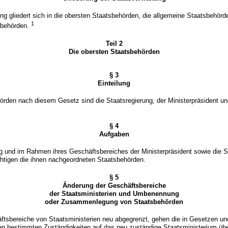
ng gliedert sich in die obersten Staatsbehörden, die allgemeine Staatsbehörd
1
sbehörden.
Teil 2
Die obersten Staatsbehörden
§ 3
Einteilung
rden nach diesem Gesetz sind die Staatsregierung, der Ministerpräsident un
§ 4
Aufgaben
g und im Rahmen ihres Geschäftsbereiches der Ministerpräsident sowie die S
chtigen die ihnen nachgeordneten Staatsbehörden.
§ 5
Änderung der Geschäftsbereiche
der Staatsministerien und Umbenennung
oder Zusammenlegung von Staatsbehörden
ftsbereiche von Staatsministerien neu abgegrenzt, gehen die in Gesetzen un
n bestimmten Zuständigkeiten auf das neu zuständige Staatsministerium übe