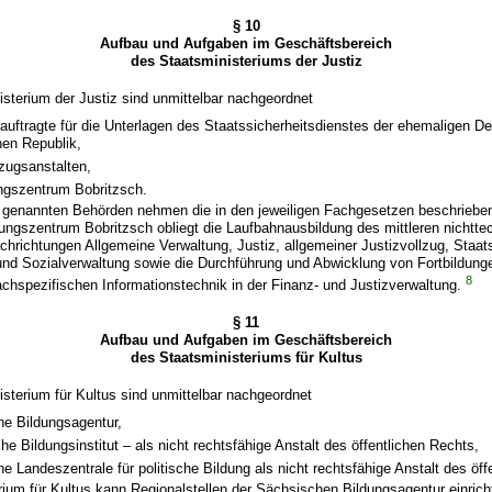
§ 10
Aufbau und Aufgaben im Geschäftsbereich
des Staatsministeriums der Justiz
sterium der Justiz sind unmittelbar nachgeordnet
auftragte für die Unterlagen des Staatssicherheitsdienstes der ehemaligen D
en Republik,
lzugsanstalten,
ngszentrum Bobritzsch.
 1 genannten Behörden nehmen die in den jeweiligen Fachgesetzen beschrieb
ungszentrum Bobritzsch obliegt die Laufbahnausbildung des mittleren nichtte
chrichtungen Allgemeine Verwaltung, Justiz, allgemeiner Justizvollzug, Staat
und Sozialverwaltung sowie die Durchführung und Abwicklung von Fortbildung
8
fachspezifischen Informationstechnik in der Finanz- und Justizverwaltung.
§ 11
Aufbau und Aufgaben im Geschäftsbereich
des Staatsministeriums für Kultus
sterium für Kultus sind unmittelbar nachgeordnet
he Bildungsagentur,
e Bildungsinstitut – als nicht rechtsfähige Anstalt des öffentlichen Rechts,
e Landeszentrale für politische Bildung als nicht rechtsfähige Anstalt des öff
ium für Kultus kann Regionalstellen der Sächsischen Bildungsagentur einric