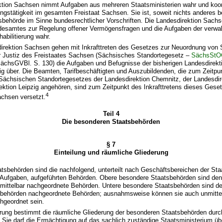
ktion Sachsen nimmt Aufgaben aus mehreren Staatsministerien wahr und koord
ungstätigkeit im gesamten Freistaat Sachsen. Sie ist, soweit nichts anderes b
sbehörde im Sinne bundesrechtlicher Vorschriften. Die Landesdirektion Sach
esamtes zur Regelung offener Vermögensfragen und die Aufgaben der verwal
abilitierung wahr.
direktion Sachsen gehen mit Inkrafttreten des Gesetzes zur Neuordnung von 
r Justiz des Freistaates Sachsen (Sächsisches Standortegesetz –
SächsSt
SächsGVBl. S. 130) die Aufgaben und Befugnisse der bisherigen Landesdirek
g über. Die Beamten, Tarifbeschäftigten und Auszubildenden, die zum Zeitpu
s Sächsischen Standortegesetzes der Landesdirektion Chemnitz, der Landesdi
ektion Leipzig angehören, sind zum Zeitpunkt des Inkrafttretens dieses Gese
4
achsen versetzt.
Teil 4
Die besonderen Staatsbehörden
§ 7
Einteilung und räumliche Gliederung
tsbehörden sind die nachfolgend, unterteilt nach Geschäftsbereichen der Sta
fgaben, aufgeführten Behörden. Obere besondere Staatsbehörden sind den
mittelbar nachgeordnete Behörden. Untere besondere Staatsbehörden sind d
behörden nachgeordnete Behörden; ausnahmsweise können sie auch unmittel
hgeordnet sein.
erung bestimmt die räumliche Gliederung der besonderen Staatsbehörden durc
Sie darf die Ermächtigung auf das sachlich zuständige Staatsministerium üb