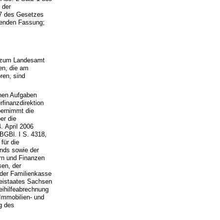
 der
17 des Gesetzes
ltenden Fassung;
1 zum Landesamt
en, die am
ren, sind
enen Aufgaben
finanzdirektion
bernimmt die
er die
. April 2006
BGBl. I S. 4318,
für die
nds sowie der
rn und Finanzen
sen, der
 der Familienkasse
reistaates Sachsen
eihilfeabrechnung
 Immobilien- und
g des