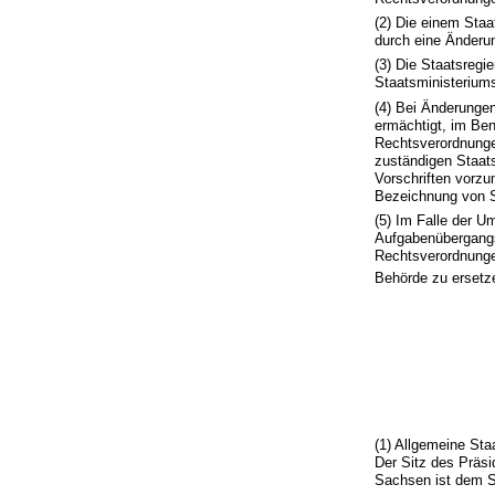
(2) Die einem Sta
durch eine Änderun
(3) Die Staatsregi
Staatsministerium
(4) Bei Änderungen
ermächtigt, im Be
Rechtsverordnunge
zuständigen Staat
Vorschriften vorzu
Bezeichnung von St
(5) Im Falle der 
Aufgabenübergangs 
Rechtsverordnunge
Behörde zu ersetz
(1) Allgemeine Sta
Der Sitz des Präsi
Sachsen ist dem S