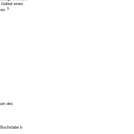
 Gebiet eines
5
ken.
trum des
1 Buchstabe b