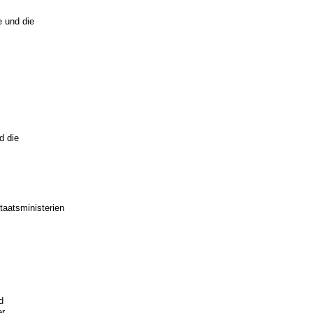
e und die
d die
taatsministerien
d
r.