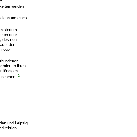
keiten werden
zeichnung eines
inisterium
etzen oder
g des neu
auts der
e neue
erbundenen
htigt, in ihren
uständigen
2
rzunehmen.
den und Leipzig.
sdirektion