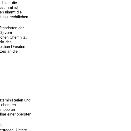
iniert die
estimmt ist,
sen nimmt die
tungsrechtlichen
Standorten der
OG
) vom
tionen Chemnitz,
nkt des
rektion Dresden
tzes an die
atsministerien und
 obersten
en oberen
bar einer obersten
h
ertragen. Untere