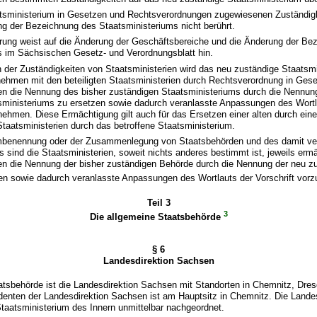
atsministerium in Gesetzen und Rechtsverordnungen zugewiesenen Zuständig
g der Bezeichnung des Staatsministeriums nicht berührt.
erung weist auf die Änderung der Geschäftsbereiche und die Änderung der Be
s im Sächsischen Gesetz- und Verordnungsblatt hin.
 der Zuständigkeiten von Staatsministerien wird das neu zuständige Staatsm
nehmen mit den beteiligten Staatsministerien durch Rechtsverordnung in Ges
n die Nennung des bisher zuständigen Staatsministeriums durch die Nennun
sministeriums zu ersetzen sowie dadurch veranlasste Anpassungen des Wortl
nehmen. Diese Ermächtigung gilt auch für das Ersetzen einer alten durch ein
aatsministerien durch das betroffene Staatsministerium.
Umbenennung oder der Zusammenlegung von Staatsbehörden und des damit v
sind die Staatsministerien, soweit nichts anderes bestimmt ist, jeweils ermäc
n die Nennung der bisher zuständigen Behörde durch die Nennung der neu z
en sowie dadurch veranlasste Anpassungen des Wortlauts der Vorschrift vo
Teil 3
3
Die allgemeine Staatsbehörde
§ 6
Landesdirektion Sachsen
atsbehörde ist die Landesdirektion Sachsen mit Standorten in Chemnitz, Dres
denten der Landesdirektion Sachsen ist am Hauptsitz in Chemnitz. Die Lande
taatsministerium des Innern unmittelbar nachgeordnet.