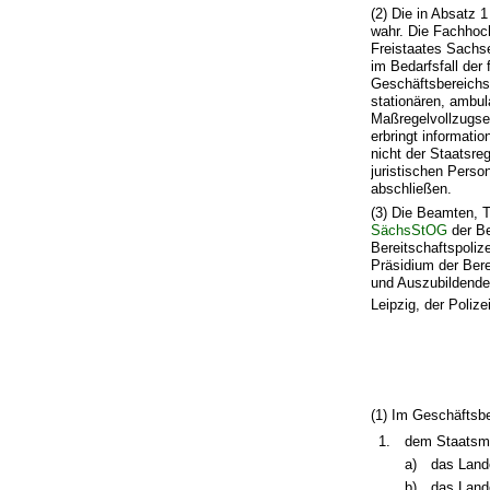
(2) Die in Absatz
wahr. Die Fachhoc
Freistaates Sachse
im Bedarfsfall der
Geschäftsbereichs.
stationären, ambu
Maßregelvollzugsei
erbringt informati
nicht der Staatsre
juristischen Perso
abschließen.
(3) Die Beamten, T
SächsStOG
der Be
Bereitschaftspoliz
Präsidium der Bere
und Auszubildenden
Leipzig, der Poli
(1) Im Geschäftsb
1.
dem Staatsmi
a)
das Land
b)
das Land