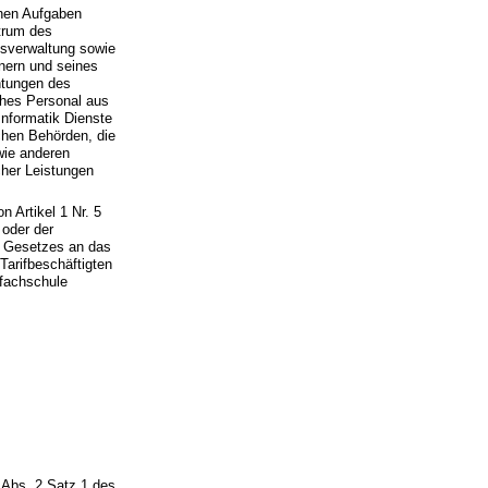
enen Aufgaben
trum des
tsverwaltung sowie
nnern und seines
chtungen des
ches Personal aus
Informatik Dienste
ichen Behörden, die
wie anderen
cher Leistungen
n Artikel 1 Nr. 5
 oder der
es Gesetzes an das
Tarifbeschäftigten
ifachschule
 Abs. 2 Satz 1 des