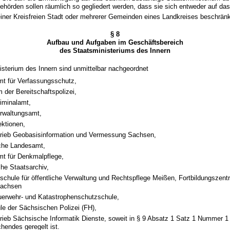
hörden sollen räumlich so gegliedert werden, dass sie sich entweder auf das
einer Kreisfreien Stadt oder mehrerer Gemeinden eines Landkreises beschrän
§ 8
Aufbau und Aufgaben im Geschäftsbereich
des Staatsministeriums des Innern
sterium des Innern sind unmittelbar nachgeordnet
t für Verfassungsschutz,
 der Bereitschaftspolizei,
iminalamt,
erwaltungsamt,
ektionen,
trieb Geobasisinformation und Vermessung Sachsen,
sche Landesamt,
t für Denkmalpflege,
he Staatsarchiv,
schule für öffentliche Verwaltung und Rechtspflege Meißen, Fortbildungszen
Sachsen
uerwehr- und Katastrophenschutzschule,
le der Sächsischen Polizei (FH),
trieb Sächsische Informatik Dienste, soweit in § 9 Absatz 1 Satz 1 Nummer 
hendes geregelt ist.