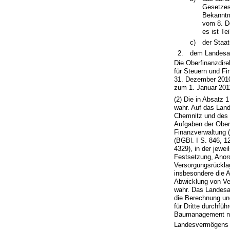
Gesetzes
Bekanntm
vom 8. D
es ist Te
c)
der Staa
2.
dem Landesam
Die Oberfinanzdir
für Steuern und F
31. Dezember 2010
zum 1. Januar 201
(2) Die in Absatz
wahr. Auf das Lan
Chemnitz und des 
Aufgaben der Ober
Finanzverwaltung 
(BGBl. I S. 846, 1
4329), in der jewe
Festsetzung, Anor
Versorgungsrückla
insbesondere die 
Abwicklung von Ve
wahr. Das Landesa
die Berechnung un
für Dritte durchfü
Baumanagement nim
Landesvermögens