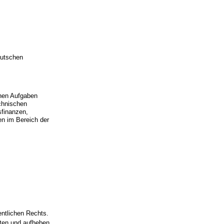
eutschen
enen Aufgaben
chnischen
sfinanzen,
en im Bereich der
entlichen Rechts.
hten und aufheben.