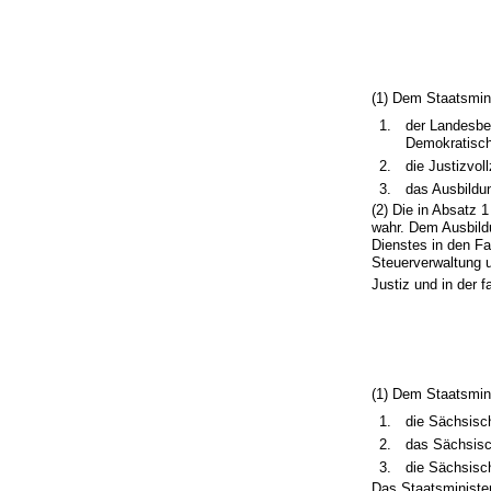
(1) Dem Staatsmini
1.
der Landesbe
Demokratisch
2.
die Justizvol
3.
das Ausbildu
(2) Die in Absatz
wahr. Dem Ausbild
Dienstes in den Fa
Steuerverwaltung 
Justiz und in der 
(1) Dem Staatsmini
1.
die Sächsisc
2.
das Sächsisch
3.
die Sächsisch
Das Staatsminister