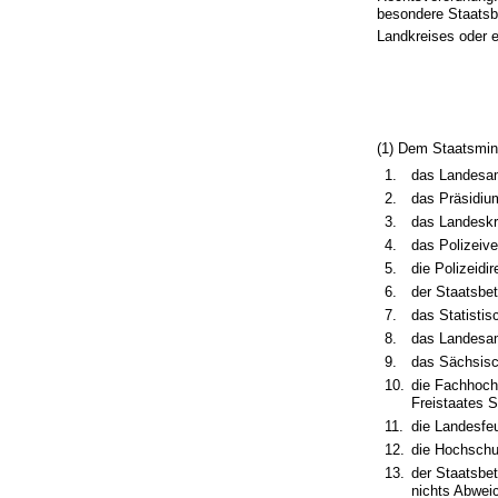
besondere Staatsbe
Landkreises oder 
(1) Dem Staatsmini
1.
das Landesam
2.
das Präsidium
3.
das Landeskr
4.
das Polizeiv
5.
die Polizeidir
6.
der Staatsbe
7.
das Statisti
8.
das Landesam
9.
das Sächsisc
10.
die Fachhoch
Freistaates 
11.
die Landesfe
12.
die Hochschu
13.
der Staatsbe
nichts Abweic