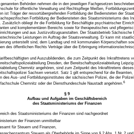
 1 genannten Behörden nehmen die in den jeweiligen Fachgesetzen beschrieb
hschule für öffentliche Verwaltung und Rechtspflege Meißen, Fortbildungszen
n ist Träger der ressortübergreifenden Fortbildung der Bediensteten der Staa
 fachspezifischen Fortbildung der Bediensteten des Staatsministeriums des I
 Zusätzlich obliegt ihr die Fortbildung für Beschäftigte psychiatrischer Einri
lanten und komplementären Bereichs sowie für therapeutisches und pflegeris
nrichtungen und aus Justizvollzugsanstalten. Der Staatsbetrieb Sächsische 
onstechnische Leistungen im Auftrag der Staatsverwaltung. Er kann mit staatl
gierung unterstellt sind, dem Landtag und mit kommunalen Körperschaften so
nen des öffentlichen Rechts Verträge über die Erbringung informationstechnis
arifbeschäftigten und Auszubildenden, die zum Zeitpunkt des Inkrafttretens vo
reitschaftspolizeiabteilung Dresden, der Bereitschaftspolizeiabteilung Leipzig
eiabteilung Chemnitz angehören, sind zum Zeitpunkt des Inkrafttretens dies
itschaftspolizei Sachsen versetzt. Satz 1 gilt entsprechend für die Beamten, 
 des Aus- und Fortbildungsinstitutes der sächsischen Polizei, die der Polize
6
zeifachschule Chemnitz oder der Diensthundeschule Naustadt angehören.
§ 9
Aufbau und Aufgaben im Geschäftsbereich
des Staatsministeriums der Finanzen
ereich des Staatsministeriums der Finanzen sind nachgeordnet
nisterium der Finanzen unmittelbar
esamt für Steuern und Finanzen,
esrechenzentrum Steuern als Oberbehörde im Sinne von § 2 Abs. 1 Nr. 2 und