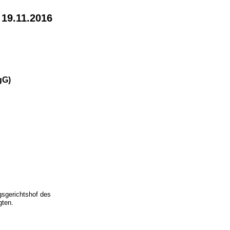
 19.11.2016
gG)
gsgerichtshof des
gten.