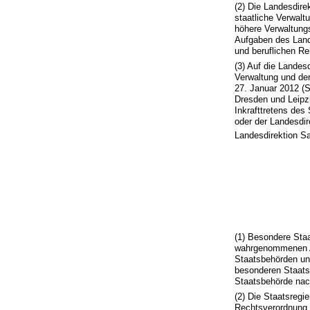
(2) Die Landesdire
staatliche Verwalt
höhere Verwaltung
Aufgaben des Land
und beruflichen Reh
(3) Auf die Landes
Verwaltung und de
27. Januar 2012 (
Dresden und Leipzi
Inkrafttretens de
oder der Landesdir
Landesdirektion S
(1) Besondere Staa
wahrgenommenen Au
Staatsbehörden un
besonderen Staats
Staatsbehörde nac
(2) Die Staatsregi
Rechtsverordnung. 