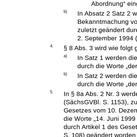
Abordnung“ ein
b)
In Absatz 2 Satz 2 
Bekanntmachung vom 
zuletzt geändert du
2. September 1994 (B
4.
§ 8 Abs. 3 wird wie folgt
a)
In Satz 1 werden di
durch die Worte „der
b)
In Satz 2 werden di
durch die Worte „der
5.
In § 8a Abs. 2 Nr. 3 wer
(SächsGVBl. S. 1153), zu
Gesetzes vom 10. Dezem
die Worte „14. Juni 1999
durch Artikel 1 des Ges
S. 108) geändert worden 