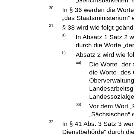
„Gerichtsbarkeiten“ 
30.
In § 36 werden die Worte
„das Staatsministerium“ e
31.
§ 38 wird wie folgt geänd
a)
In Absatz 1 Satz 2 
durch die Worte „der
b)
Absatz 2 wird wie fo
aa)
Die Worte „der
die Worte „des
Oberverwaltung
Landesarbeitsg
Landessozialger
bb)
Vor dem Wort „F
„Sächsischen“ e
32.
In § 41 Abs. 3 Satz 3 we
Dienstbehörde“ durch di