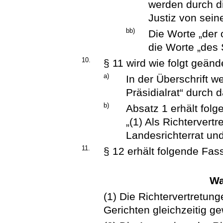
werden durch d
Justiz von seine
bb)
Die Worte „der
die Worte „des 
10.
§ 11 wird wie folgt geände
a)
In der Überschrift w
Präsidialrat“ durch 
b)
Absatz 1 erhält fol
„(1) Als Richtervert
Landesrichterrat und 
11.
§ 12 erhält folgende Fas
Wa
(1) Die Richtervertretung
Gerichten gleichzeitig g