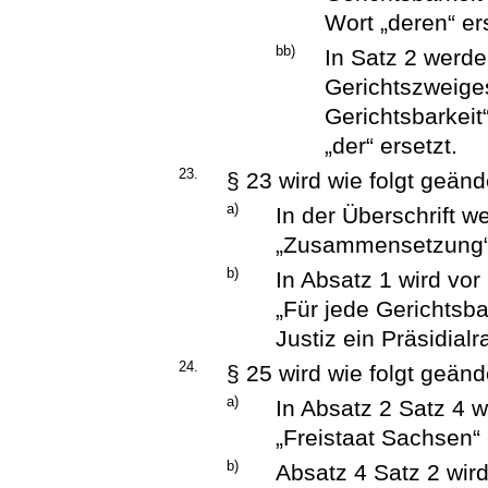
Wort „deren“ er
bb)
In Satz 2 werde
Gerichtszweiges
Gerichtsbarkeit
„der“ ersetzt.
23.
§ 23 wird wie folgt geänd
a)
In der Überschrift 
„Zusammensetzung“ d
b)
In Absatz 1 wird vor
„Für jede Gerichtsba
Justiz ein Präsidialra
24.
§ 25 wird wie folgt geänd
a)
In Absatz 2 Satz 4 
„Freistaat Sachsen“ 
b)
Absatz 4 Satz 2 wird