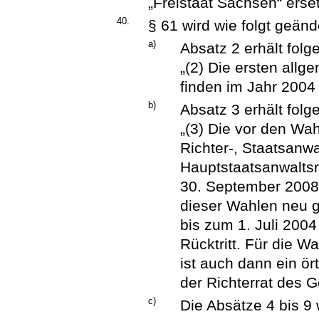
„Freistaat Sachsen“ erset
40.
§ 61 wird wie folgt geänd
a)
Absatz 2 erhält fol
„(2) Die ersten all
finden im Jahr 2004 s
b)
Absatz 3 erhält fol
„(3) Die vor den W
Richter-, Staatsanwa
Hauptstaatsanwaltsr
30. September 2008
dieser Wahlen neu g
bis zum 1. Juli 2004
Rücktritt. Für die W
ist auch dann ein ör
der Richterrat des G
c)
Die Absätze 4 bis 9