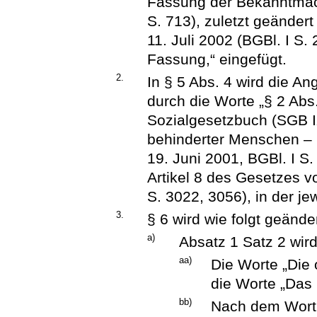
Fassung der Bekanntmach
S. 713), zuletzt geänder
11. Juli 2002 (BGBl. I S.
Fassung,“ eingefügt.
2.
In § 5 Abs. 4 wird die A
durch die Worte „§ 2 Ab
Sozialgesetzbuch (SGB IX
behinderter Menschen – 
19. Juni 2001, BGBl. I S.
Artikel 8 des Gesetzes 
S. 3022, 3056), in der je
3.
§ 6 wird wie folgt geänder
a)
Absatz 1 Satz 2 wird
aa)
Die Worte „Die
die Worte „Das 
bb)
Nach dem Wort 