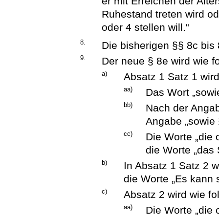
er mit Erreichen der Alt
Ruhestand treten wird od
oder 4 stellen will.“
8.
Die bisherigen §§ 8c bis
9.
Der neue § 8e wird wie fo
a)
Absatz 1 Satz 1 wird
aa)
Das Wort „sowi
bb)
Nach der Angabe
Angabe „sowie §
cc)
Die Worte „die
die Worte „das 
b)
In Absatz 1 Satz 2 w
die Worte „Es kann s
c)
Absatz 2 wird wie fo
aa)
Die Worte „die 