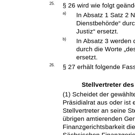
25.
§ 26 wird wie folgt geänd
a)
In Absatz 1 Satz 2 N
Dienstbehörde“ durc
Justiz“ ersetzt.
b)
In Absatz 3 werden 
durch die Worte „des
ersetzt.
26.
§ 27 erhält folgende Fas
Stellvertreter de
(1) Scheidet der gewählt
Präsidialrat aus oder ist 
Stellvertreter an seine St
übrigen amtierenden Geri
Finanzgerichtsbarkeit di
Sächsischen Finanzgerich