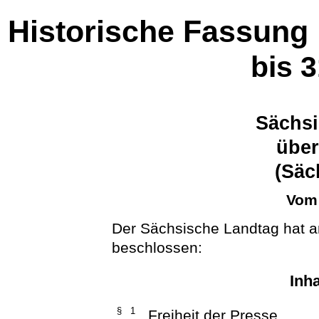
Historische Fassung
bis 
Sächsi
über
(Säc
Vom 
Der Sächsische Landtag hat 
beschlossen:
Inh
§ 1
Freiheit der Presse