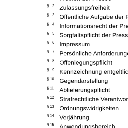
§ 2
Zulassungsfreiheit
§ 3
Öffentliche Aufgabe der 
§ 4
Informationsrecht der Pr
§ 5
Sorgfaltspflicht der Pres
§ 6
Impressum
§ 7
Persönliche Anforderung
§ 8
Offenlegungspflicht
§ 9
Kennzeichnung entgeltlic
§ 10
Gegendarstellung
§ 11
Ablieferungspflicht
§ 12
Strafrechtliche Verantwo
§ 13
Ordnungswidrigkeiten
§ 14
Verjährung
§ 15
Anwendungsbereich