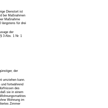
ige Dienstort ist
wird bei Maßnahmen
einer Maßnahme
längstens für drei
Zusage der
§ 3 Abs. 1 Nr. 1
ünstiger, der
ht umziehen kann.
h und fortwährend
ürfnissen des
 daß sie in einem
es Wohnungsmarktes
n ohne Wohnung im
liertes Zimmer