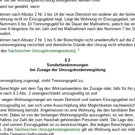
e Teil der Wohnungseinrichtung untergestellt werden muß.
wird nur gewährt, wenn
hmen nach Absatz 2 Nr. 1 bis 14 der neue Dienstort ein anderer als der bisher
ohnung nicht im Einzugsgebiet liegt. Liegt die Wohnung im Einzugsgebiet, 
Nummern 6 bis 10 Trennungsgeld für die Dauer der Maßnahme, jedoch bei 
er 6 längstens für ein Jahr und bei Maßnahmen nach den Nummern 7 bis 10 
währt,
hmen nach Absatz 2 Nr. 1 bis 5 der Berechtigte nicht unwiderruflich auf die 
tenvergütung verzichtet und dienstliche Gründe den Umzug nicht erfordern (
1
d des
Sächsischen Umzugskostengesetzes
).
§ 2
Sonderbestimmungen
bei Zusage der Umzugskostenvergütung
tenvergütung zugesagt, steht Trennungsgeld zu,
Berechtigte seit dem Tag des Wirksamwerdens der Zusage oder, falls für ihn g
nach § 1 Abs. 2 uneingeschränkt umzugswillig ist und
r wegen Wohnungsmangel am neuen Dienstort und seinem Einzugsgebiet nic
zugswillig ist, wer sich unter Ausschöpfung aller Möglichkeiten nachweislic
ne Wohnung bemüht. Angemessen ist eine Wohnung, die den familiären Bed
richt. Dabei ist von der bisherigen Wohnungsgröße auszugehen, es sei denn,
rhältnis zur Zahl der zum Haushalt gehörenden Personen steht. Die Lage d
t und seinem Einzugsgebiet ist zu berücksichtigen. Bei ledigen Berechtigte
s. 3 des
Sächsischen Umzugskostengesetzes
gilt als Wohnung auch ein möb
stellte Gemeinschaftsunterkunft.