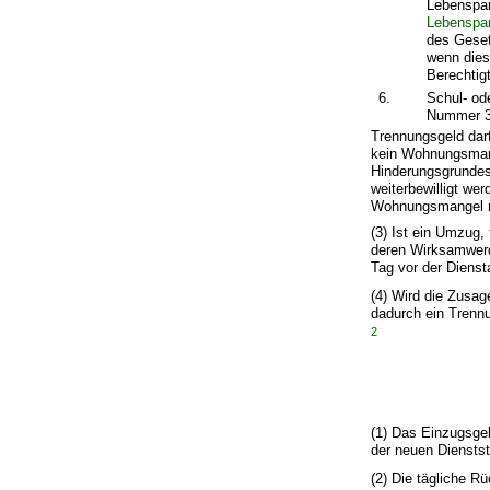
Lebenspar
Lebenspar
des Geset
wenn dies
Berechtigt
6.
Schul- od
Nummer 3
Trennungsgeld dar
kein Wohnungsmange
Hinderungsgrundes
weiterbewilligt w
Wohnungsmangel n
(3) Ist ein Umzug
deren Wirksamwerd
Tag vor der Dienst
(4) Wird die Zusa
dadurch ein Trennu
2
(1) Das Einzugsgeb
der neuen Dienststä
(2) Die tägliche 