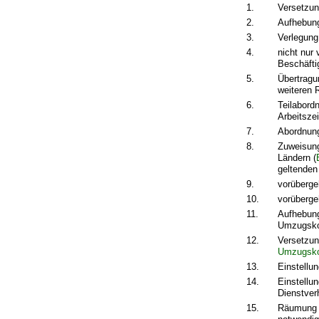
1.
Versetzun
2.
Aufhebun
3.
Verlegung
4.
nicht nur
Beschäfti
5.
Übertragu
weiteren 
6.
Teilabord
Arbeitsze
7.
Abordnung
8.
Zuweisung
Ländern (
geltenden
9.
vorüberge
10.
vorübergeh
11.
Aufhebun
Umzugsko
12.
Versetzun
Umzugsko
13.
Einstellu
14.
Einstellu
Dienstver
15.
Räumung e