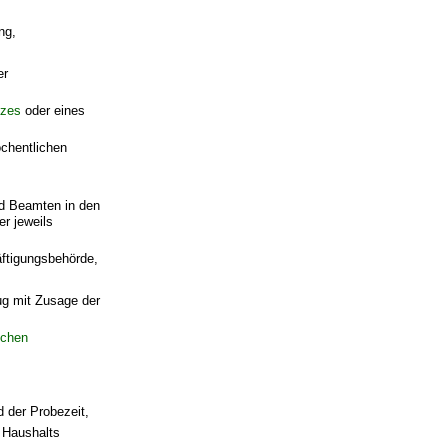
ng,
er
tzes
oder eines
öchentlichen
d Beamten in den
er jeweils
äftigungsbehörde,
g mit Zusage der
schen
 der Probezeit,
 Haushalts