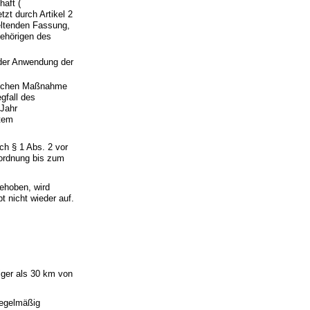
aft (
tzt durch Artikel 2
geltenden Fassung,
gehörigen des
nder Anwendung der
tlichen Maßnahme
gfall des
 Jahr
utem
ch § 1 Abs. 2 vor
ordnung bis zum
ehoben, wird
 nicht wieder auf.
iger als 30 km von
regelmäßig