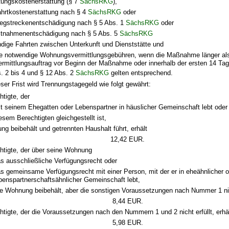
ungskostenerstattung (§ 7
SächsRKG
),
hrtkostenerstattung nach § 4
SächsRKG
oder
egstreckenentschädigung nach § 5 Abs. 1
SächsRKG
oder
itnahmenentschädigung nach § 5 Abs. 5
SächsRKG
ndige Fahrten zwischen Unterkunft und Dienststätte und
he notwendige Wohnungsvermittlungsgebühren, wenn die Maßnahme länger als
ermittlungsauftrag vor Beginn der Maßnahme oder innerhalb der ersten 14 Tage
s. 2 bis 4 und § 12 Abs. 2
SächsRKG
gelten entsprechend.
eser Frist wird Trennungstagegeld wie folgt gewährt:
htigte, der
t seinem Ehegatten oder Lebenspartner in häuslicher Gemeinschaft lebt oder
esem Berechtigten gleichgestellt ist,
ng beibehält und getrennten Haushalt führt, erhält
12,42 EUR.
htigte, der über seine Wohnung
s ausschließliche Verfügungsrecht oder
s gemeinsame Verfügungsrecht mit einer Person, mit der er in eheähnlicher 
benspartnerschaftsähnlicher Gemeinschaft lebt,
die Wohnung beibehält, aber die sonstigen Voraussetzungen nach Nummer 1 nich
8,44 EUR.
htigte, der die Voraussetzungen nach den Nummern 1 und 2 nicht erfüllt, erhä
5,98 EUR.