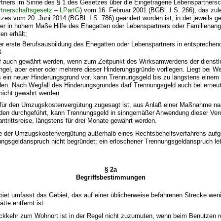
tners im Sinne des § 1 des Gesetzes über die Eingetragene Lebenspartnersch
tnerschaftsgesetz
–
LPartG
) vom 16. Februar 2001 (BGBl. I S. 266), das zule
zes vom 20. Juni 2014 (BGBl. I S. 786) geändert worden ist, in der jeweils 
er in hohem Maße Hilfe des Ehegatten oder Lebenspartners oder Familienan
en erhält;
er erste Berufsausbildung des Ehegatten oder Lebenspartners in entspreche
.
f auch gewährt werden, wenn zum Zeitpunkt des Wirksamwerdens der diens
l, aber einer oder mehrere dieser Hinderungsgründe vorliegen. Liegt bei We
 ein neuer Hinderungsgrund vor, kann Trennungsgeld bis zu längstens einem
erden. Nach Wegfall des Hinderungsgrundes darf Trennungsgeld auch bei erne
icht gewährt werden.
, für den Umzugskostenvergütung zugesagt ist, aus Anlaß einer Maßnahme na
en durchgeführt, kann Trennungsgeld in sinngemäßer Anwendung dieser Ver
antrittsreise, längstens für drei Monate gewährt werden.
ge der Umzugskostenvergütung außerhalb eines Rechtsbehelfsverfahrens aufg
ngsgeldanspruch nicht begründet; ein erloschener Trennungsgeldanspruch lebt
§ 2a
Begriffsbestimmungen
iet umfasst das Gebiet, das auf einer üblicherweise befahrenen Strecke wen
tte entfernt ist.
Rückkehr zum Wohnort ist in der Regel nicht zuzumuten, wenn beim Benutzen 