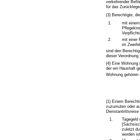
verkehrender Beför
für das Zurückleg
(3) Berechtigte, di
1.
mit einem
Pflegekin
Verpflich
2.
mit einer
im Zweife
sind den Berechtig
dieser Verordnung 
(4) Eine Wohnung 
der ein Haushalt g
Wohnung gehören 
(1) Einem Berechti
zuzumuten oder aus
Dienstantrittsreis
1.
Tagegeld 
[Sächsis
zuletzt d
worden ist