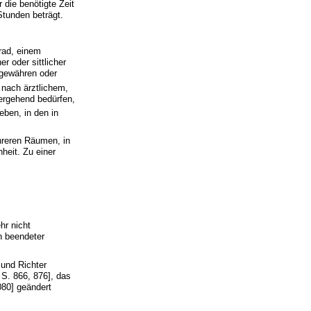
die benötigte Zeit
Stunden beträgt.
rad, einem
r oder sittlicher
 gewähren oder
 nach ärztlichem,
ergehend bedürfen,
eben, in den in
hreren Räumen, in
heit. Zu einer
hr nicht
h beendeter
und Richter
S. 866, 876], das
080] geändert