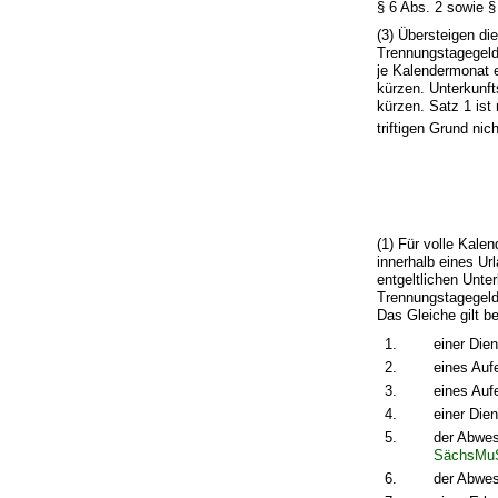
§ 6 Abs. 2 sowie §
(3) Übersteigen di
Trennungstagegeld
je Kalendermonat e
kürzen. Unterkunf
kürzen. Satz 1 ist
triftigen Grund ni
(1) Für volle Kale
innerhalb eines Ur
entgeltlichen Unte
Trennungstagegeld
Das Gleiche gilt b
1.
einer Dien
2.
eines Auf
3.
eines Auf
4.
einer Die
5.
der Abwes
SächsMu
6.
der Abwes