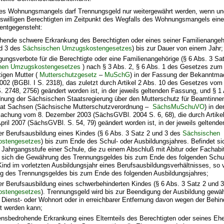
des Wohnungsmangels darf Trennungsgeld nur weitergewährt werden, wenn u
illigen Berechtigten im Zeitpunkt des Wegfalls des Wohnungsmangels einer
entgegensteht:
hende schwere Erkrankung des Berechtigten oder eines seiner Familienangehö
nd 3 des
Sächsischen Umzugskostengesetzes
) bis zur Dauer von einem Jahr;
gungsverbote für die Berechtigte oder eine Familienangehörige (§ 6 Abs. 3 Sa
hen Umzugskostengesetzes
) nach § 3 Abs. 2, § 6 Abs. 1 des Gesetzes zum
tigen Mutter (
Mutterschutzgesetz
–
MuSchG
) in der Fassung der Bekanntm
2002 (BGBl. I S. 2318), das zuletzt durch Artikel 2 Abs. 10 des Gesetzes vo
S. 2748, 2756) geändert worden ist, in der jeweils geltenden Fassung, und § 1 
dnung der Sächsischen Staatsregierung über den Mutterschutz für Beamtinne
aat Sachsen (Sächsische Mutterschutzverordnung –
SächsMuSchuVO
) in d
chung vom 8. Dezember 2003 (SächsGVBl. 2004 S. 6, 68), die durch Artike
pril 2007 (SächsGVBl. S. 54, 79) geändert worden ist, in der jeweils geltend
er Berufsausbildung eines Kindes (§ 6 Abs. 3 Satz 2 und 3 des
Sächsischen
stengesetzes
) bis zum Ende des Schul- oder Ausbildungsjahres. Befindet si
n Jahrgangsstufe einer Schule, die zu einem Abschluß mit Abitur oder Fachabit
t sich die Gewährung des Trennungsgeldes bis zum Ende des folgenden Schul
Kind im vorletzten Ausbildungsjahr eines Berufsausbildungsverhältnisses, so v
 des Trennungsgeldes bis zum Ende des folgenden Ausbildungsjahres;
er Berufsausbildung eines schwerbehinderten Kindes (§ 6 Abs. 3 Satz 2 und 
stengesetzes
). Trennungsgeld wird bis zur Beendigung der Ausbildung gewäh
Dienst- oder Wohnort oder in erreichbarer Entfernung davon wegen der Behin
zt werden kann;
ensbedrohende Erkrankung eines Elternteils des Berechtigten oder seines Eh