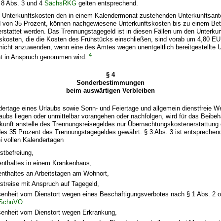
 8 Abs. 3 und 4
SächsRKG
gelten entsprechend.
e Unterkunftskosten den in einem Kalendermonat zustehenden Unterkunftsante
 von 35 Prozent, können nachgewiesene Unterkunftskosten bis zu einem Be
rstattet werden. Das Trennungstagegeld ist in diesen Fällen um den Unterkun
tskosten, die die Kosten des Frühstücks einschließen, sind vorab um 4,80 EU
 nicht anzuwenden, wenn eine des Amtes wegen unentgeltlich bereitgestellte 
4
cht in Anspruch genommen wird.
§ 4
Sonderbestimmungen
beim auswärtigen Verbleiben
ndertage eines Urlaubs sowie Sonn- und Feiertage und allgemein dienstfreie W
laubs liegen oder unmittelbar vorangehen oder nachfolgen, wird für das Beibeh
rkunft anstelle des Trennungsreisegeldes nur Übernachtungskostenerstattung 
es 35 Prozent des Trennungstagegeldes gewährt. § 3 Abs. 3 ist entspreche
ei vollen Kalendertagen
stbefreiung,
enthaltes in einem Krankenhaus,
enthaltes an Arbeitstagen am Wohnort,
nstreise mit Anspruch auf Tagegeld,
enheit vom Dienstort wegen eines Beschäftigungsverbotes nach § 1 Abs. 2 od
SchuVO
enheit vom Dienstort wegen Erkrankung,