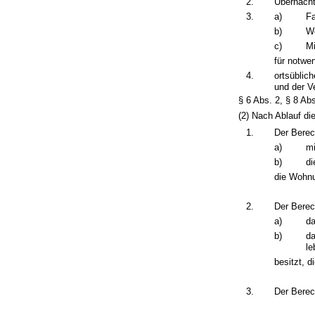
2.
Übernacht
3.
a)
Fa
b)
W
c)
M
für notwe
4.
ortsüblic
und der V
§ 6 Abs. 2, § 8 Ab
(2) Nach Ablauf di
1.
Der Berec
a)
mi
b)
di
die Wohnu
2.
Der Berec
a)
da
b)
da
le
besitzt, 
3.
Der Berec