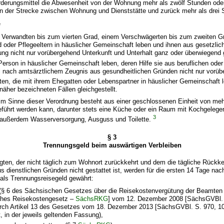
derungsmittel die Abwesenheit von der Wohnung mehr als zwölf Stunden oder 
en der Strecke zwischen Wohnung und Dienststätte und zurück mehr als drei 
e
 Verwandten bis zum vierten Grad, einem Verschwägerten bis zum zweiten G
d oder Pflegeeltern in häuslicher Gemeinschaft leben und ihnen aus gesetzliche
tung nicht nur vorübergehend Unterkunft und Unterhalt ganz oder überwiegend
 Person in häuslicher Gemeinschaft leben, deren Hilfe sie aus beruflichen oder
l nach amtsärztlichem Zeugnis aus gesundheitlichen Gründen nicht nur vorüb
ten, die mit ihrem Ehegatten oder Lebenspartner in häuslicher Gemeinschaft l
näher bezeichneten Fällen gleichgestellt.
im Sinne dieser Verordnung besteht aus einer geschlossenen Einheit von me
eführt werden kann, darunter stets eine Küche oder ein Raum mit Kochgelegen
3
außerdem Wasserversorgung, Ausguss und Toilette.
§ 3
Trennungsgeld beim auswärtigen Verbleiben
gten, der nicht täglich zum Wohnort zurückkehrt und dem die tägliche Rückke
 dienstlichen Gründen nicht gestattet ist, werden für die ersten 14 Tage nac
e als Trennungsreisegeld gewährt:
(§ 6 des Sächsischen Gesetzes über die Reisekostenvergütung der Beamten 
ches Reisekostengesetz –
SächsRKG
] vom 12. Dezember 2008 [SächsGVBl. 
urch Artikel 13 des Gesetzes vom 18. Dezember 2013 [SächsGVBl. S. 970, 1
, in der jeweils geltenden Fassung),