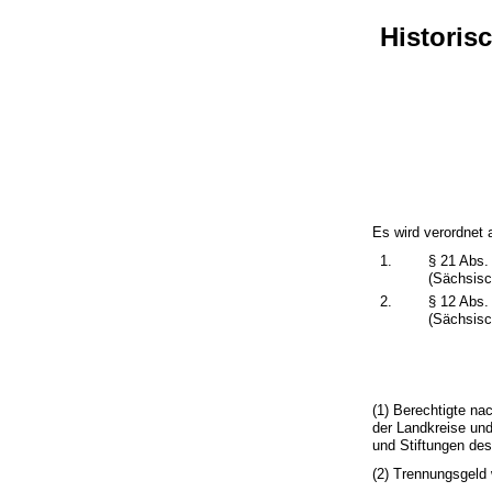
Historis
Es wird verordnet 
1.
§ 21 Abs.
(Sächsis
2.
§ 12 Abs.
(Sächsis
(1) Berechtigte n
der Landkreise und
und Stiftungen des
(2) Trennungsgeld 