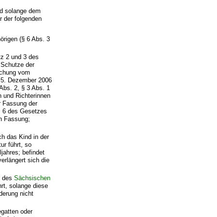
nd solange dem
 der folgenden
rigen (§ 6 Abs. 3
tz 2 und 3 des
 Schutze der
achung vom
m 5. Dezember 2006
Abs. 2, § 3 Abs. 1
n und Richterinnen
er Fassung der
l 6 des Gesetzes
en Fassung;
ch das Kind in der
ur führt, so
jahres; befindet
erlängert sich die
3 des
Sächsischen
rt, solange diese
derung nicht
egatten oder