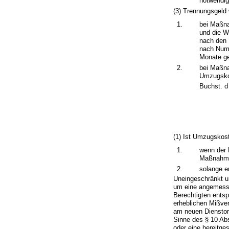
notwendig
(3) Trennungsgeld 
1.
bei Maßna
und die W
nach den 
nach Numm
Monate ge
2.
bei Maßna
Umzugskos
Buchst. 
(1) Ist Umzugskos
1.
wenn der 
Maßnahme 
2.
solange e
Uneingeschränkt um
um eine angemesse
Berechtigten entsp
erheblichen Mißve
am neuen Dienstor
Sinne des § 10 Ab
oder eine bereitge