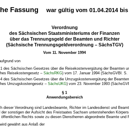
che Fassung
war gültig vom 01.04.2014 bis
Verordnung
des Sächsischen Staatsministeriums der Finanzen
über das Trennungsgeld der Beamten und Richter
(Sächsische Trennungsgeldverordnung – SächsTGV)
Vom 11. November 1994
aufgrund von
 1 des Sächsischen Gesetzes über die Reisekostenvergütung der Beamten un
ches Reisekostengesetz –
SächsRKG
) vom 17. Januar 1994 (SächsGVBl. S. 
 4 des Sächsischen Gesetzes über die Umzugskostenvergütung der Beamten
ches Umzugskostengesetz –
SächsUKG
) vom 23. November 1993 (SächsGVB
§ 1
Anwendungsbereich
ach dieser Verordnung sind Landesbeamte, Richter im Landesdienst und Beam
 der sonstigen der Aufsicht des Freistaates Sachsen unterstehenden Körpers
 öffentlichen Rechts sowie zu diesen Dienstherren abgeordnete Beamte und R
wird gewährt aus Anlaß der