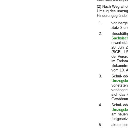
(2) Nach Wegfall 
Umzug des umzugsw
Hinderungsgründe 
1.
vorüberge
Satz 2 u
2.
Beschäfti
Sächsisc
erwerbstä
20. Juni 
(BGBl. I 
der Veror
im Freist
Bekanntma
vom 10. A
3.
Schul- od
Umzugsko
vorletzte
verlänger
sich das 
Gewährung
4.
Schul- od
Umzugsko
am neuen 
fortgeset
5.
akute leb