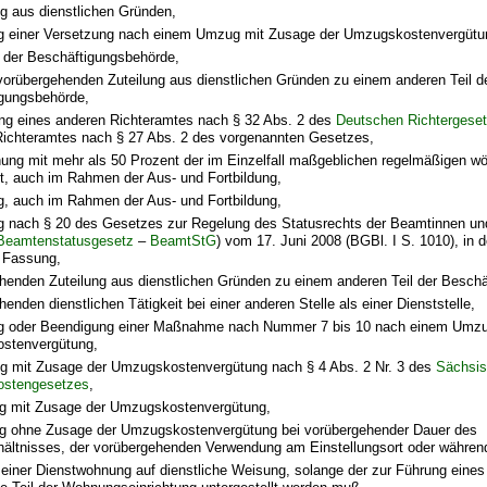
g aus dienstlichen Gründen,
g einer Versetzung nach einem Umzug mit Zusage der Umzugskostenvergütu
 der Beschäftigungsbehörde,
 vorübergehenden Zuteilung aus dienstlichen Gründen zu einem anderen Teil d
gungsbehörde,
ng eines anderen Richteramtes nach § 32 Abs. 2 des
Deutschen Richtergese
Richteramtes nach § 27 Abs. 2 des vorgenannten Gesetzes,
nung mit mehr als 50 Prozent der im Einzelfall maßgeblichen regelmäßigen w
it, auch im Rahmen der Aus- und Fortbildung,
, auch im Rahmen der Aus- und Fortbildung,
 nach § 20 des Gesetzes zur Regelung des Statusrechts der Beamtinnen un
Beamtenstatusgesetz
–
BeamtStG
) vom 17. Juni 2008 (BGBl. I S. 1010), in d
 Fassung,
henden Zuteilung aus dienstlichen Gründen zu einem anderen Teil der Besch
enden dienstlichen Tätigkeit bei einer anderen Stelle als einer Dienststelle,
g oder Beendigung einer Maßnahme nach Nummer 7 bis 10 nach einem Umzu
stenvergütung,
g mit Zusage der Umzugskostenvergütung nach § 4 Abs. 2 Nr. 3 des
Sächsi
stengesetzes
,
ng mit Zusage der Umzugskostenvergütung,
ng ohne Zusage der Umzugskostenvergütung bei vorübergehender Dauer des
hältnisses, der vorübergehenden Verwendung am Einstellungsort oder während
iner Dienstwohnung auf dienstliche Weisung, solange der zur Führung eines