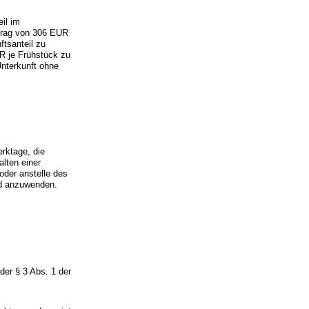
il im
trag von 306 EUR
ftsanteil zu
R je Frühstück zu
Unterkunft ohne
erktage, die
alten einer
oder anstelle des
nd anzuwenden.
er § 3 Abs. 1 der