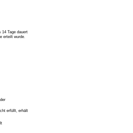
 14 Tage dauert
 erteilt wurde.
oder
t erfüllt, erhält
lt