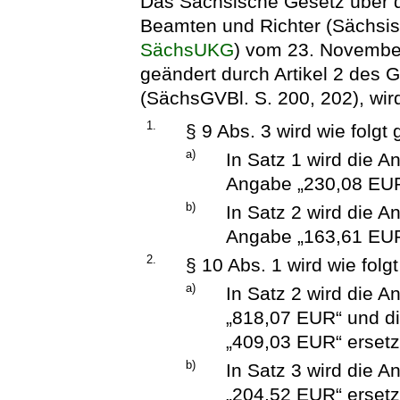
Das Sächsische Gesetz über 
Beamten und Richter (Sächsi
SächsUKG
) vom 23. Novembe
geändert durch Artikel 2 des
(SächsGVBl. S. 200, 202), wird
1.
§ 9 Abs. 3 wird wie folgt
a)
In Satz 1 wird die 
Angabe „230,08 EUR“
b)
In Satz 2 wird die 
Angabe „163,61 EUR“
2.
§ 10 Abs. 1 wird wie folg
a)
In Satz 2 wird die 
„818,07 EUR“ und d
„409,03 EUR“ ersetz
b)
In Satz 3 wird die 
„204,52 EUR“ ersetz