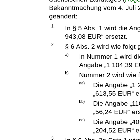
Bekanntmachung vom 4. Juli 2
geändert:
1.
In § 5 Abs. 1 wird die A
943,08 EUR“ ersetzt.
2.
§ 6 Abs. 2 wird wie folgt
a)
In Nummer 1 wird di
Angabe „1 104,39 EU
b)
Nummer 2 wird wie f
aa)
Die Angabe „1 
„613,55 EUR“ er
bb)
Die Angabe „11
„56,24 EUR“ ers
cc)
Die Angabe „40
„204,52 EUR“ er
3.