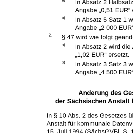
a)
In Absatz 2 Halbsat
Angabe „0,51 EUR“ e
b)
In Absatz 5 Satz 1 
Angabe „2 000 EUR“ 
2.
§ 47 wird wie folgt geänd
a)
In Absatz 2 wird di
„1,02 EUR“ ersetzt.
b)
In Absatz 3 Satz 3 
Angabe „4 500 EUR“ 
Änderung des Ges
der Sächsischen Anstalt
In § 10 Abs. 2 des Gesetzes ü
Anstalt für kommunale Datenve
15. Juli 1994 (SächsGVBl. S. 