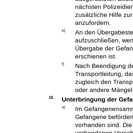
nächsten Polizeidien
zusätzliche Hilfe zu
anzufordern.
e)
An den Übergabestel
aufzuschließen, wen
Übergabe der Gefan
erschienen ist.
f)
Nach Beendigung des
Transportleitung, da
zugleich den Trans
oder andere Mängel 
18.
Unterbringung der Gef
a)
Im Gefangenensamme
Gefangene befördert 
vorhanden sind. Die 
vorhandenen Verschl