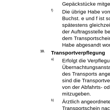
Gepäckstücke mitg
f)
Die übrige Habe v
Buchst. e und f ist 
spätestens gleichze
der Auftragsstelle be
dem Transportschein
Habe abgesandt wor
10.
Transportverpflegung
a)
Erfolgt die Verpflegu
Übernachtungsansta
des Transports ange
sind die Transportv
von der Abfahrts- o
mitzugeben.
b)
Ärztlich angeordnet
Transportschein na