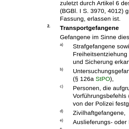
zuletzt durch Artikel 6 
(BGBl. I S. 3970, 4012) 
Fassung, erlassen ist.
2.
Transportgefangene
Gefangene im Sinne diese
a)
Strafgefangene sowi
Freiheitsentziehun
und Sicherung erkann
b)
Untersuchungsgefan
(§ 126a
StPO
),
c)
Personen, die aufgr
Vorführungsbefehls (
von der Polizei fes
d)
Zivilhaftgefangene,
e)
Auslieferungs- oder