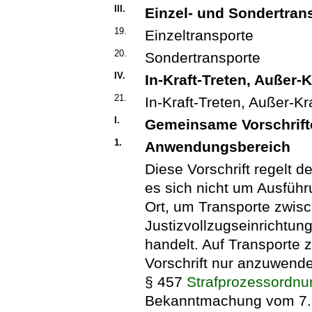
III.
Einzel- und Sondertran
19.
Einzeltransporte
20.
Sondertransporte
IV.
In-Kraft-Treten, Außer-K
21.
In-Kraft-Treten, Außer-Kr
I.
Gemeinsame Vorschrifte
1.
Anwendungsbereich
Diese Vorschrift regelt 
es sich nicht um Ausfüh
Ort, um Transporte zwisc
Justizvollzugseinrichtun
handelt. Auf Transporte 
Vorschrift nur anzuwend
§ 457
Strafprozessordnu
Bekanntmachung vom 7. A