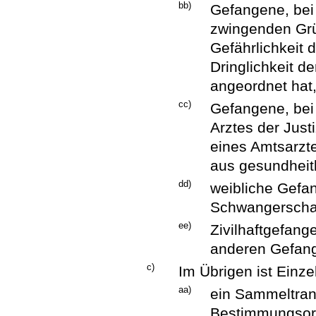
bb)
Gefangene, bei 
zwingenden Gr
Gefährlichkeit
Dringlichkeit d
angeordnet hat
cc)
Gefangene, bei
Arztes der Just
eines Amtsarzt
aus gesundheitl
dd)
weibliche Gefa
Schwangerscha
ee)
Zivilhaftgefang
anderen Gefang
c)
Im Übrigen ist Einze
aa)
ein Sammeltran
Bestimmungsort