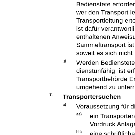
Bedienstete erforde
wer den Transport lei
Transportleitung ert
ist dafür verantwortl
enthaltenen Anweis
Sammeltransport ist
soweit es sich nich
g)
Werden Bedienstete
dienstunfähig, ist e
Transportbehörde Ers
umgehend zu unterr
7.
Transportersuchen
a)
Voraussetzung für di
aa)
ein Transporter
Vordruck Anlag
bb)
eine schriftlic