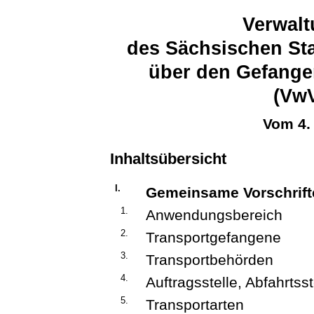
Verwalt
des Sächsischen Sta
über den Gefange
(Vw
Vom 4.
Inhaltsübersicht
I.
Gemeinsame Vorschrifte
1.
Anwendungsbereich
2.
Transportgefangene
3.
Transportbehörden
4.
Auftragsstelle, Abfahrtss
5.
Transportarten