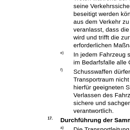
seine Verkehrssicher
beseitigt werden kö
aus dem Verkehr zu 
veranlasst, dass die
wird und trifft die 
erforderlichen Maß
e)
In jedem Fahrzeug s
im Bedarfsfalle all
f)
Schusswaffen dürfen
Transportraum nicht
hierfür geeigneten S
Verlassen des Fahrz
sichere und sachge
verantwortlich.
17.
Durchführung der Samm
a)
Die Transportleitung 