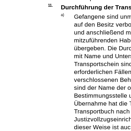
11.
Durchführung der Tran
a)
Gefangene sind unmi
auf den Besitz ver
und anschließend mi
mitzuführenden Habe
übergeben. Die Durc
mit Name und Unters
Transportschein sin
erforderlichen Fäll
verschlossenen Behä
sind der Name der o
Bestimmungsstelle u
Übernahme hat die T
Transportbuch nach 
Justizvollzugseinric
dieser Weise ist au