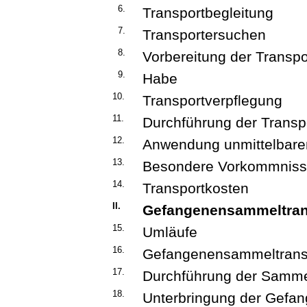
6.
Transportbegleitung
7.
Transportersuchen
8.
Vorbereitung der Transpo
9.
Habe
10.
Transportverpflegung
11.
Durchführung der Transp
12.
Anwendung unmittelbar
13.
Besondere Vorkommnis
14.
Transportkosten
II.
Gefangenensammeltran
15.
Umläufe
16.
Gefangenensammeltrans
17.
Durchführung der Samme
18.
Unterbringung der Gefa