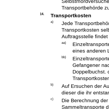
Selbstmordversuche,
Transportbehörde z
14.
Transportkosten
a)
Jede Transportbehör
Transportkosten selb
Auftragsstelle findet 
aa)
Einzeltransport
eines anderen 
bb)
Einzeltransport
Gefangener na
Doppelbuchst. c
Transportkoste
b)
Auf Ersuchen der Auf
dieser die ihr entst
c)
Die Berechnung der 
Sammeltransporte de