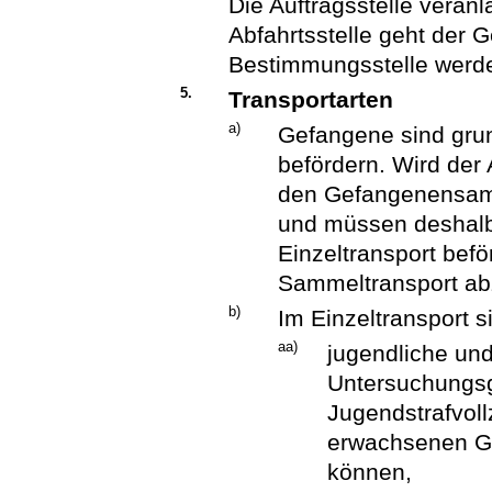
Die Auftragsstelle veranl
Abfahrtsstelle geht der 
Bestimmungsstelle werde
5.
Transportarten
a)
Gefangene sind gru
befördern. Wird der
den Gefangenensamm
und müssen deshalb
Einzeltransport befö
Sammeltransport ab
b)
Im Einzeltransport s
aa)
jugendliche u
Untersuchungs
Jugendstrafvol
erwachsenen Ge
können,