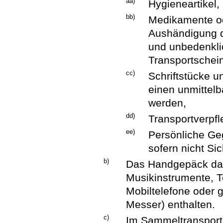
aa)
Hygieneartikel,
bb)
Medikamente ode
Aushändigung di
und unbedenkli
Transportschein
cc)
Schriftstücke u
einen unmittel
werden,
dd)
Transportverpf
ee)
Persönliche Geg
sofern nicht S
b)
Das Handgepäck dar
Musikinstrumente, T
Mobiltelefone oder 
Messer) enthalten.
c)
Im Sammeltransport 