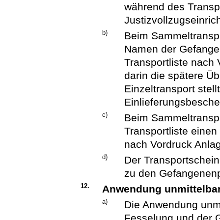
während des Transpo
Justizvollzugseinri
b)
Beim Sammeltranspor
Namen der Gefangen
Transportliste nach 
darin die spätere Ü
Einzeltransport stel
Einlieferungsbesche
c)
Beim Sammeltranspor
Transportliste eine
nach Vordruck Anlag
d)
Der Transportschein
zu den Gefangenen
12.
Anwendung unmittelba
a)
Die Anwendung unmi
Fesselung und der 