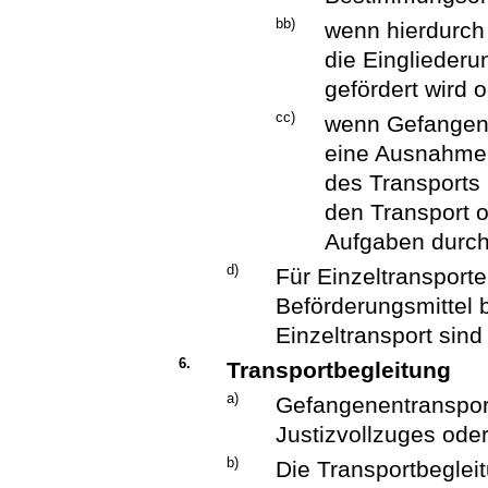
bb)
wenn hierdurch
die Eingliederu
gefördert wird 
cc)
wenn Gefangene
eine Ausnahmere
des Transports 
den Transport 
Aufgaben durch
d)
Für Einzeltransport
Beförderungsmittel 
Einzeltransport sin
6.
Transportbegleitung
a)
Gefangenentranspor
Justizvollzuges oder 
b)
Die Transportbeglei