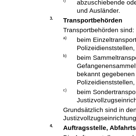
f)
abzuschiebende ode
und Ausländer.
3.
Transportbehörden
Transportbehörden sind:
a)
beim Einzeltransport
Polizeidienststellen,
b)
beim Sammeltranspor
Gefangenensammeltr
bekannt gegebenen J
Polizeidienststellen,
c)
beim Sondertranspor
Justizvollzugseinric
Grundsätzlich sind in den
Justizvollzugseinrichtun
4.
Auftragsstelle, Abfahrt