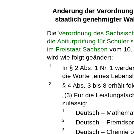
Änderung der Verordnung ü
staatlich genehmigter Wa
Die
Verordnung des Sächsische
die Abiturprüfung für Schüler 
im Freistaat Sachsen
vom 10. 
wird wie folgt geändert:
1.
In § 2 Abs. 1 Nr. 1 werd
die Worte „eines Lebensl
2.
§ 4 Abs. 3 bis 8 erhält f
„(3) Für die Leistungsfä
zulässig:
1.
Deutsch – Mathemat
2.
Deutsch – Fremdspr
3.
Deutsch – Chemie od