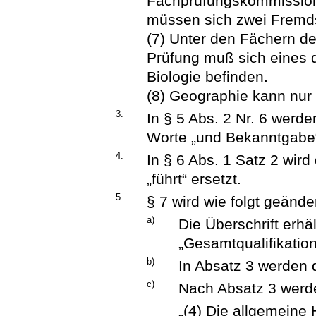
Fachprüfungskommission 
müssen sich zwei Fremd
(7) Unter den Fächern de
Prüfung muß sich eines 
Biologie befinden.
(8) Geographie kann nur
3.
In § 5 Abs. 2 Nr. 6 werd
Worte „und Bekanntgabe“
4.
In § 6 Abs. 1 Satz 2 wir
„führt“ ersetzt.
5.
§ 7 wird wie folgt geänder
a)
Die Überschrift erhä
„Gesamtqualifikation
b)
In Absatz 3 werden d
c)
Nach Absatz 3 werde
„(4) Die allgemeine