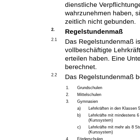
dienstliche Verpflichtun
wahrzunehmen haben, sind
zeitlich nicht gebunden.
2.
Regelstundenmaß
2.1
Das Regelstundenmaß ist 
vollbeschäftigte Lehrkrä
erteilen haben. Eine Unt
berechnet.
2.2
Das Regelstundenmaß bet
1.
Grundschulen
2.
Mittelschulen
3.
Gymnasien
a)
Lehrkräften in den Klassen 
b)
Lehrkräfte mit mindestens 6
(Kurssystem)
c)
Lehrkräfte mit mehr als 8 S
(Kurssystem)
4.
Förderschulen