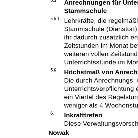
5.5
Anrechnungen für Unter
Stammschule
5.5.1
Lehrkräfte, die regelmäßi
Stammschule (Dienstort)
ihr dadurch zusätzlich e
Zeitstunden im Monat bet
weiteren vollen Zeitstun
Unterrichtsstunde im Mo
5.6
Höchstmaß von Anrech
Die durch Anrechnungs-
Unterrichtsverpflichtung 
ein Viertel des Regelstu
weniger als 4 Wochenst
6.
Inkrafttreten
Diese Verwaltungsvorschri
Nowak