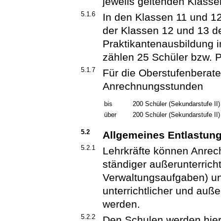
jeweils geltenden Klassen
5.1.6
In den Klassen 11 und 1
der Klassen 12 und 13 d
Praktikantenausbildung 
zählen 25 Schüler bzw. P
5.1.7
Für die Oberstufenberate
Anrechnungsstunden
bis
200 Schüler (Sekundarstufe II)
über
200 Schüler (Sekundarstufe II)
5.2
Allgemeines Entlastun
5.2.1
Lehrkräfte können Anre
ständiger außerunterrich
Verwaltungsaufgaben) u
unterrichtlicher und auß
werden.
5.2.2
Den Schulen werden hier