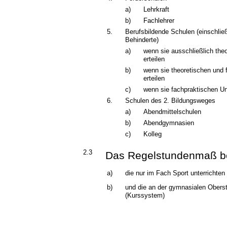
a)
Lehrkraft
b)
Fachlehrer
5.
Berufsbildende Schulen (einschließ
Behinderte)
a)
wenn sie ausschließlich theo
erteilen
b)
wenn sie theoretischen und 
erteilen
c)
wenn sie fachpraktischen Unt
6.
Schulen des 2. Bildungsweges
a)
Abendmittelschulen
b)
Abendgymnasien
c)
Kolleg
2.3
Das Regelstundenmaß bet
a)
die nur im Fach Sport unterrichten
b)
und die an der gymnasialen Oberst
(Kurssystem)