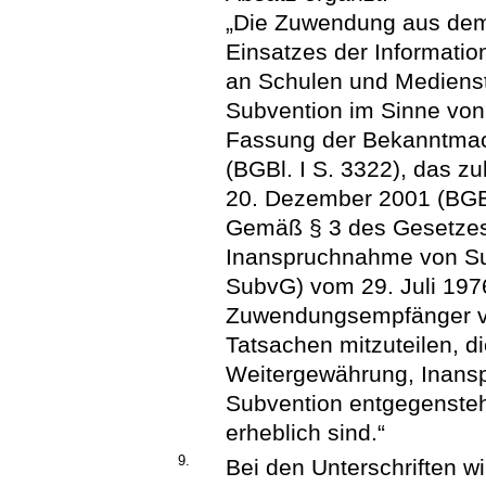
„Die Zuwendung aus de
Einsatzes der Informati
an Schulen und Medienste
Subvention im Sinne von
Fassung der Bekanntma
(BGBl. I S. 3322), das z
20. Dezember 2001 (BGBl.
Gemäß § 3 des Gesetzes
Inanspruchnahme von Su
SubvG) vom 29. Juli 1976
Zuwendungsempfänger ver
Tatsachen mitzuteilen, d
Weitergewährung, Inans
Subvention entgegensteh
erheblich sind.“
9.
Bei den Unterschriften wi